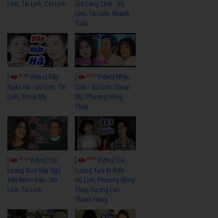
Linh, Tài Linh, Chí Linh
Gió Làng Chài - Vũ
Linh, Tài Linh, Khánh
Tuấn
3765
3437
[
Video] Dãy
[
Video] Nhạc
Ngân Hà - Vũ Linh, Tài
Tình - Vũ Linh, Thoại
Linh, Thoại Mỹ
Mỹ, Phương Hồng
Thủy
4112
3962
[
Video] Cải
[
Video] Cải
Lương Xưa Hãy Ngủ
Lương Xưa Đi Biển -
Yên Niềm Đau - Vũ
Vũ Linh, Phương Hồng
Linh, Tài Linh
Thủy, Hương Lan,
Thanh Hằng