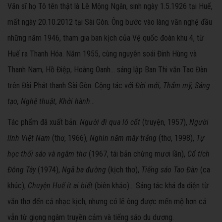
Văn sĩ họ Tô tên thật là Lê Mộng Ngân, sinh ngày 1.5.1926 tại Huế,
mất ngày 20.10.2012 tại Sài Gòn. Ông bước vào làng văn nghệ đầu
những năm 1946, tham gia ban kịch của Vệ quốc đoàn khu 4, từ
Huế ra Thanh Hóa. Năm 1955, cùng nguyên soái Đinh Hùng và
Thanh Nam, Hồ Điệp, Hoàng Oanh... sáng lập Ban Thi văn Tao Đàn
trên Đài Phát thanh Sài Gòn. Cộng tác với
Đời mới, Thẩm mỹ, Sáng
tạo, Nghệ thuật, Khởi hành
...
Tác phẩm đã xuất bản:
Người đi qua lô cốt
(truyện, 1957),
Người
lính Việt Nam
(thơ, 1966),
Nghìn năm mây trắng
(thơ, 1998),
Tự
học thổi sáo và ngâm thơ
(1967, tái bản chừng mươi lần),
Cổ tích
Đông Tây
(1974),
Ngã ba đường
(kịch thơ),
Tiếng sáo Tao Đàn
(ca
khúc),
Chuyện Huế ít ai biết
(biên khảo)... Sáng tác khá đa diện từ
văn thơ đến cả nhạc kịch, nhưng có lẽ ông được mến mộ hơn cả
vẫn từ giọng ngâm truyền cảm và tiếng sáo du dương.