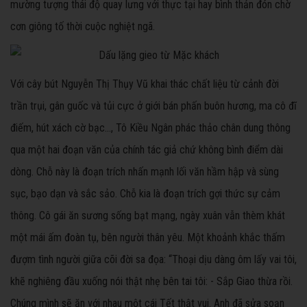
mường tượng thái độ quay lưng với thực tại hay bình thản đón chờ
cơn giông tố thời cuộc nghiệt ngã.
Với cây bút Nguyễn Thị Thụy Vũ khai thác chất liệu từ cảnh đời
trần trụi, gân guốc và tủi cực ở giới bán phấn buôn hương, ma cô đĩ
điếm, hút xách cờ bạc..., Tô Kiều Ngân phác thảo chân dung thông
qua một hai đoạn văn của chính tác giả chứ không bình điểm dài
dòng. Chỗ này là đoạn trích nhấn mạnh lối văn hầm hập và sùng
sục, bạo dạn và sắc sảo. Chỗ kia là đoạn trích gợi thức sự cảm
thông. Cô gái ăn sương sống bạt mạng, ngày xuân vẫn thèm khát
một mái ấm đoàn tụ, bên người thân yêu. Một khoảnh khắc thấm
đượm tình người giữa cõi đời sa đọa: “Thoại dịu dàng ôm lấy vai tôi,
khẽ nghiêng đầu xuống nói thật nhẹ bên tai tôi: - Sắp Giao thừa rồi.
Chúng mình sẽ ăn với nhau một cái Tết thật vui. Anh đã sửa soạn