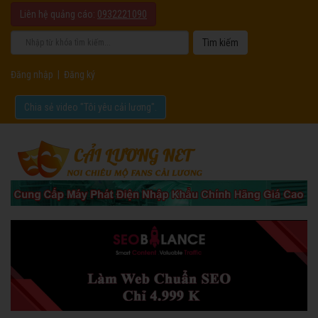
Liên hệ quảng cáo:
0932221090
Đăng nhập
|
Đăng ký
Chia sẻ video "Tôi yêu cải lương".