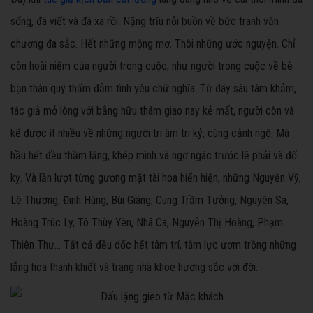
sống, đã viết và đã xa rồi. Nặng trĩu nỗi buồn về bức tranh văn
chương đa sắc. Hết những mộng mơ. Thôi những ước nguyện. Chỉ
còn hoài niệm của người trong cuộc, như người trong cuộc về bè
bạn thân quý thấm đẫm tình yêu chữ nghĩa. Từ đáy sâu tâm khảm,
tác giả mở lòng với bằng hữu thâm giao nay kẻ mất, người còn và
kể được ít nhiều về những người tri âm tri kỷ, cùng cảnh ngộ. Mà
hầu hết đều thầm lặng, khép mình và ngơ ngác trước lẽ phải và đố
kỵ. Và lần lượt từng gương mặt tài hoa hiển hiện, những Nguyễn Vỹ,
Lê Thương, Đinh Hùng, Bùi Giáng, Cung Trầm Tưởng, Nguyên Sa,
Hoàng Trúc Ly, Tô Thùy Yên, Nhã Ca, Nguyễn Thị Hoàng, Phạm
Thiên Thư... Tất cả đều dốc hết tâm trí, tâm lực ươm trồng những
lẵng hoa thanh khiết và trang nhã khoe hương sắc với đời.