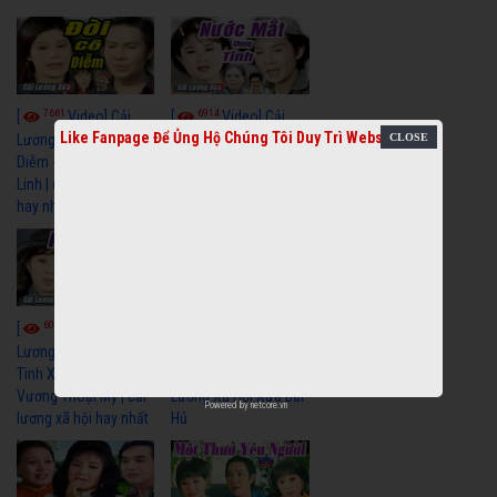
7661
6914
[
Video] Cải
[
Video] Cải
Like Fanpage Để Ủng Hộ Chúng Tôi Duy Trì Website
Lương Xưa : Đời Cô
Lương Xưa : Nước Mắt
Diễm - Vũ Linh Tài
Chung Tình - Vũ Linh
Linh | cải lương xã hội
Thanh Ngân | cải
hay nhất
lương xã hội hay nhất
6051
6675
[
Video] Cải
[
Video] Cải
Lương Xưa : Nghĩa Cũ
Lương Minh Vương Lệ
Tình Xưa - Minh
Thuỷ Hay Nhất - Cải
Vương Thoại Mỹ | cải
Lương Xã Hội Xưa Bất
Powered by
netcore.vn
lương xã hội hay nhất
Hủ