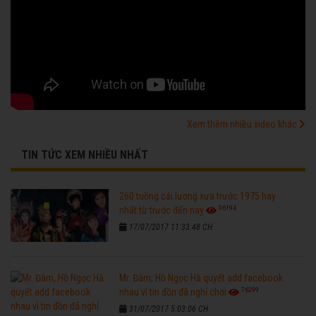
Xem thêm nhiều video khác
TIN TỨC XEM NHIỀU NHẤT
260 tuồng cải lương xưa trước 1975 hay
96194
nhất từ trước đến nay
17/07/2017 11:33:48 CH
Mr. Đàm, Hồ Ngọc Hà quyết add facebook
76299
nhau vì tin đồn đã nghỉ chơi
31/07/2017 5:03:06 CH