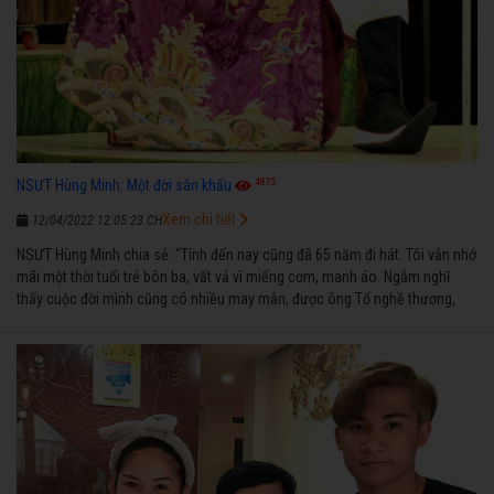
4875
NSƯT Hùng Minh: Một đời sân khấu
Xem chi tiết
12/04/2022 12:05:23 CH
NSƯT Hùng Minh chia sẻ: “Tính đến nay cũng đã 65 năm đi hát. Tôi vẫn nhớ
mãi một thời tuổi trẻ bôn ba, vất vả vì miếng cơm, manh áo. Ngẫm nghĩ
thấy cuộc đời mình cũng có nhiều may mắn, được ông Tổ nghề thương,
nên từ một cậu bé nghèo chẳng biết hát xướng là gì, trong dòng đời xuôi
ngược nhận được những cơ may để từng bước thành danh với nghiệp ca
diễn”.