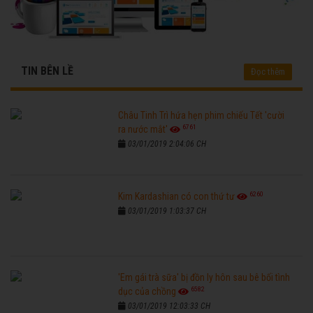
TIN BÊN LỀ
Đọc thêm
Châu Tinh Trì hứa hẹn phim chiếu Tết 'cười
6761
ra nước mắt'
03/01/2019 2:04:06 CH
6260
Kim Kardashian có con thứ tư
03/01/2019 1:03:37 CH
'Em gái trà sữa' bị đồn ly hôn sau bê bối tình
6582
dục của chồng
03/01/2019 12:03:33 CH