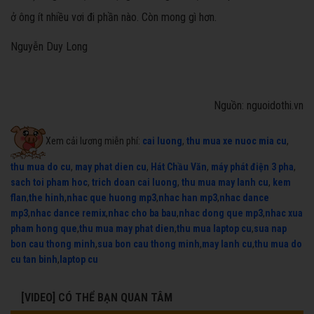
ở ông ít nhiều vơi đi phần nào. Còn mong gì hơn.
Nguyễn Duy Long
Nguồn: nguoidothi.vn
Xem cải lương miễn phí:
cai luong
,
thu mua xe nuoc mia cu
,
thu mua do cu
,
may phat dien cu
,
Hát Chầu Văn
,
máy phát điện 3 pha
,
sach toi pham hoc
,
trich doan cai luong
,
thu mua may lanh cu
,
kem
flan
,
the hinh
,
nhac que huong mp3
,
nhac han mp3
,
nhac dance
mp3
,
nhac dance remix
,
nhac cho ba bau
,
nhac dong que mp3
,
nhac xua
pham hong que
,
thu mua may phat dien
,
thu mua laptop cu
,
sua nap
bon cau thong minh
,
sua bon cau thong minh
,
may lanh cu
,
thu mua do
cu tan binh
,
laptop cu
[VIDEO] CÓ THỂ BẠN QUAN TÂM