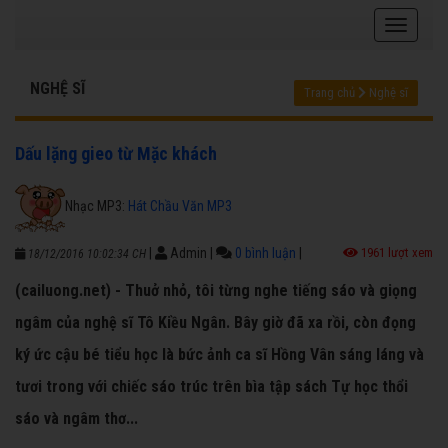
NGHỆ SĨ
Trang chủ
Nghệ sĩ
Dấu lặng gieo từ Mặc khách
Nhạc MP3:
Hát Chầu Văn MP3
|
Admin
|
0 bình luận
|
1961 lượt xem
18/12/2016 10:02:34 CH
(cailuong.net) - Thuở nhỏ, tôi từng nghe tiếng sáo và giọng
ngâm của nghệ sĩ Tô Kiều Ngân. Bây giờ đã xa rồi, còn đọng
ký ức cậu bé tiểu học là bức ảnh ca sĩ Hồng Vân sáng láng và
tươi trong với chiếc sáo trúc trên bìa tập sách Tự học thổi
sáo và ngâm thơ...