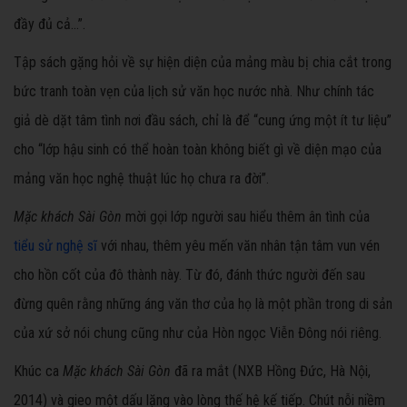
đầy đủ cả...”.
Tập sách gặng hỏi về sự hiện diện của mảng màu bị chia cắt trong
bức tranh toàn vẹn của lịch sử văn học nước nhà. Như chính tác
giả dè dặt tâm tình nơi đầu sách, chỉ là để “cung ứng một ít tư liệu”
cho “lớp hậu sinh có thể hoàn toàn không biết gì về diện mạo của
mảng văn học nghệ thuật lúc họ chưa ra đời”.
Mặc khách Sài Gòn
mời gọi lớp người sau hiểu thêm ân tình của
tiểu sử nghệ sĩ
với nhau, thêm yêu mến văn nhân tận tâm vun vén
cho hồn cốt của đô thành này. Từ đó, đánh thức người đến sau
đừng quên rằng những áng văn thơ của họ là một phần trong di sản
của xứ sở nói chung cũng như của Hòn ngọc Viễn Đông nói riêng.
Khúc ca
Mặc khách Sài Gòn
đã ra mắt (NXB Hồng Đức, Hà Nội,
2014) và gieo một dấu lặng vào lòng thế hệ kế tiếp. Chút nỗi niềm