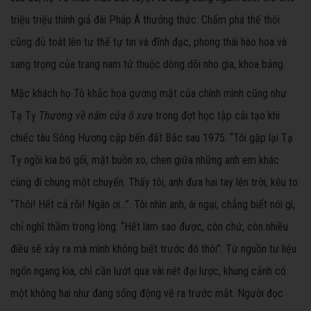
triệu triệu thính giả đài Pháp Á thưởng thức. Chấm phá thế thôi
cũng đủ toát lên tư thế tự tin và đĩnh đạc, phong thái hào hoa và
sang trọng của trang nam tử thuộc dòng dõi nho gia, khoa bảng.
Mặc khách họ Tô khắc họa gương mặt của chính mình cũng như
Tạ Tỵ
Thương về năm cửa ô xưa
trong đợt học tập cải tạo khi
chiếc tàu Sông Hương cập bến đất Bắc sau 1975. “Tôi gặp lại Tạ
Tỵ ngồi kia bó gối, mặt buồn xo, chen giữa những anh em khác
cùng đi chung một chuyến. Thấy tôi, anh đưa hai tay lên trời, kêu to:
“Thôi! Hết cả rồi! Ngân ơi...”. Tôi nhìn anh, ái ngại, chẳng biết nói gì,
chỉ nghĩ thầm trong lòng: “Hết làm sao được, còn chứ, còn nhiều
điều sẽ xảy ra mà mình không biết trước đó thôi”. Từ nguồn tư liệu
ngổn ngang kia, chỉ cần lướt qua vài nét đại lược, khung cảnh có
một không hai như đang sống động vẽ ra trước mắt. Người đọc