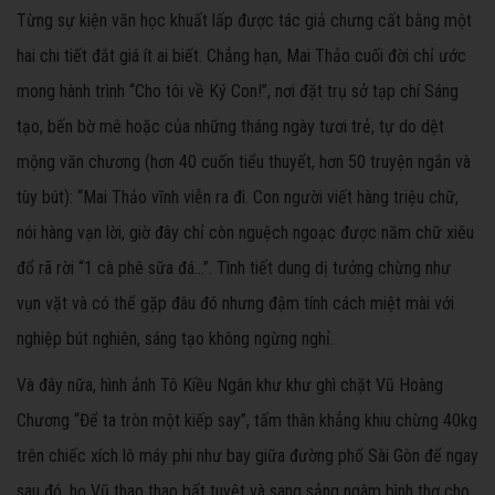
Từng sự kiện văn học khuất lấp được tác giả chưng cất bằng một
hai chi tiết đắt giá ít ai biết. Chẳng hạn, Mai Thảo cuối đời chỉ ước
mong hành trình “Cho tôi về Ký Con!”, nơi đặt trụ sở tạp chí Sáng
tạo, bến bờ mê hoặc của những tháng ngày tươi trẻ, tự do dệt
mộng văn chương (hơn 40 cuốn tiểu thuyết, hơn 50 truyện ngắn và
tùy bút): “Mai Thảo vĩnh viễn ra đi. Con người viết hàng triệu chữ,
nói hàng vạn lời, giờ đây chỉ còn nguệch ngoạc được năm chữ xiêu
đổ rã rời “1 cà phê sữa đá...”. Tình tiết dung dị tưởng chừng như
vụn vặt và có thể gặp đâu đó nhưng đậm tính cách miệt mài với
nghiệp bút nghiên, sáng tạo không ngừng nghỉ.
Và đây nữa, hình ảnh Tô Kiều Ngân khư khư ghì chặt Vũ Hoàng
Chương “Để ta tròn một kiếp say”, tấm thân khẳng khiu chừng 40kg
trên chiếc xích lô máy phi như bay giữa đường phố Sài Gòn để ngay
sau đó, họ Vũ thao thao bất tuyệt và sang sảng ngâm bình thơ cho