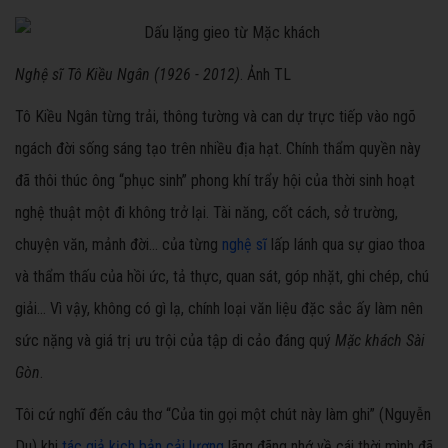
Nghệ sĩ Tô Kiều Ngân (1926 - 2012)
. Ảnh TL
Tô Kiều Ngân từng trải, thông tường và can dự trực tiếp vào ngõ
ngách đời sống sáng tạo trên nhiều địa hạt. Chính thẩm quyền này
đã thôi thúc ông “phục sinh” phong khí trẩy hội của thời sinh hoạt
nghệ thuật một đi không trở lại. Tài năng, cốt cách, sở trường,
chuyện văn, mảnh đời... của từng
nghệ sĩ
lấp lánh qua sự giao thoa
và thẩm thấu của hồi ức, tả thực, quan sát, góp nhặt, ghi chép, chú
giải... Vì vậy, không có gì lạ, chính loại văn liệu đặc sắc ấy làm nên
sức nặng và giá trị ưu trội của tập di cảo đáng quý
Mặc khách Sài
Gòn
.
Tôi cứ nghĩ đến câu thơ “Của tin gọi một chút này làm ghi” (Nguyễn
Du) khi
tác giả kịch bản cải lương
lãng đãng nhớ về cái thời mình đã