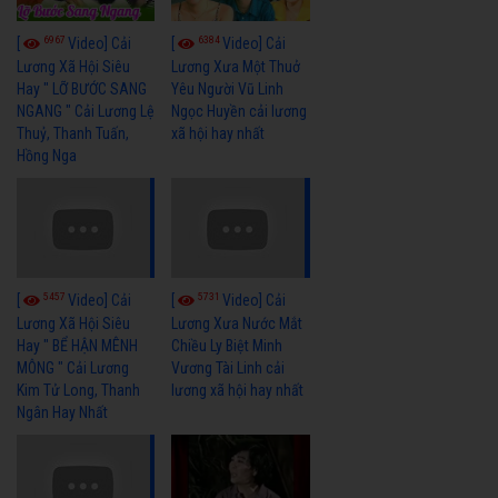
6967
6384
[
Video] Cải
[
Video] Cải
Lương Xã Hội Siêu
Lương Xưa Một Thuở
Hay " LỠ BƯỚC SANG
Yêu Người Vũ Linh
NGANG " Cải Lương Lệ
Ngọc Huyền cải lương
Thuỷ, Thanh Tuấn,
xã hội hay nhất
Hồng Nga
5457
5731
[
Video] Cải
[
Video] Cải
Lương Xã Hội Siêu
Lương Xưa Nước Mắt
Hay " BỂ HẬN MÊNH
Chiều Ly Biệt Minh
MÔNG " Cải Lương
Vương Tài Linh cải
Kim Tử Long, Thanh
lương xã hội hay nhất
Ngân Hay Nhất