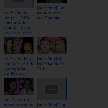
6036
[
Video] Quán
6320
[
Video] Cải
Nửa Khuya-Minh
Cảnh-Trọng Hữu
Lương Xưa : Rồi 30
Năm Sau - Minh
Vương Lệ Thủy | cải
lương xã hội hay nhất
9052
7346
[
Video] Bông
[
Video] Khi
Hồng Cài Áo - Vũ Linh,
Hoa Trà Nở - Vũ Linh,
Ngọc Huyền, Ngọc
Tài Linh
Giàu, Diệp Lang
4108
[
Video] Một
3656
[
Video] Sóng
Thời Phóng Đãng - Vũ