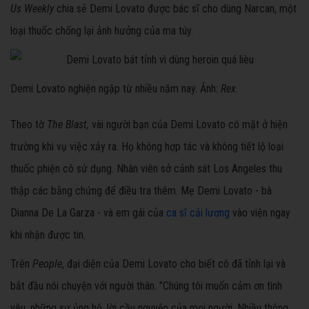
Us Weekly
chia sẻ Demi Lovato được bác sĩ cho dùng Narcan, một
loại thuốc chống lại ảnh hưởng của ma túy.
Demi Lovato nghiện ngập từ nhiều năm nay. Ảnh:
Rex.
Theo tờ
The Blast,
vài người bạn của Demi Lovato có mặt ở hiện
trường khi vụ việc xảy ra. Họ không hợp tác và không tiết lộ loại
thuốc phiện cô sử dụng. Nhân viên sở cảnh sát Los Angeles thu
thập các bằng chứng để điều tra thêm. Mẹ Demi Lovato - bà
Dianna De La Garza - và em gái của
ca sĩ cải lương
vào viện ngay
khi nhận được tin.
Trên
People
, đại diện của Demi Lovato cho biết cô đã tỉnh lại và
bắt đầu nói chuyện với người thân. "Chúng tôi muốn cảm ơn tình
yêu, những sự ủng hộ, lời cầu nguyện của mọi người. Nhiều thông