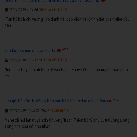
Xem chi tiết
03/01/2019 2:04:06 CH
"Tân hỷ kịch chi vương" do danh hài đạo diễn hé lộ tình tiết qua trailer đầu
tiên.
6272
Kim Kardashian có con thứ tư
Xem chi tiết
03/01/2019 1:03:37 CH
Ngôi sao truyền hình thực tế và chồng, Kanye West, nhờ người mang thai
hộ.
6594
'Em gái trà sữa' bị đồn ly hôn sau bê bối tình dục của chồng
Xem chi tiết
03/01/2019 12:03:33 CH
Mạng xã hội lan truyền tin Chương Trạch Thiên bỏ tỷ phú Lưu Cường Đông
song cha của cô phủ nhận.