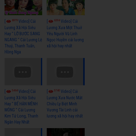
6979
6394
[
Video] Cải
[
Video] Cải
Lương Xã Hội Siêu
Lương Xưa Một Thuở
Hay " LỠ BƯỚC SANG
Yêu Người Vũ Linh
NGANG " Cải Lương Lệ
Ngọc Huyền cải lương
Thuỷ, Thanh Tuấn,
xã hội hay nhất
Hồng Nga
5464
5740
[
Video] Cải
[
Video] Cải
Lương Xã Hội Siêu
Lương Xưa Nước Mắt
Hay " BỂ HẬN MÊNH
Chiều Ly Biệt Minh
MÔNG " Cải Lương
Vương Tài Linh cải
Kim Tử Long, Thanh
lương xã hội hay nhất
Ngân Hay Nhất