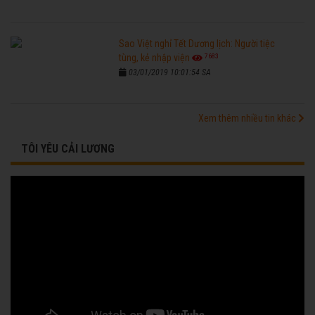
Sao Việt nghỉ Tết Dương lịch: Người tiệc
7683
tùng, kẻ nhập viện
03/01/2019 10:01:54 SA
Xem thêm nhiều tin khác
TÔI YÊU CẢI LƯƠNG