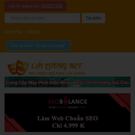
Liên hệ quảng cáo:
0932221090
Đăng nhập
|
Đăng ký
Chia sẻ video "Tôi yêu cải lương".