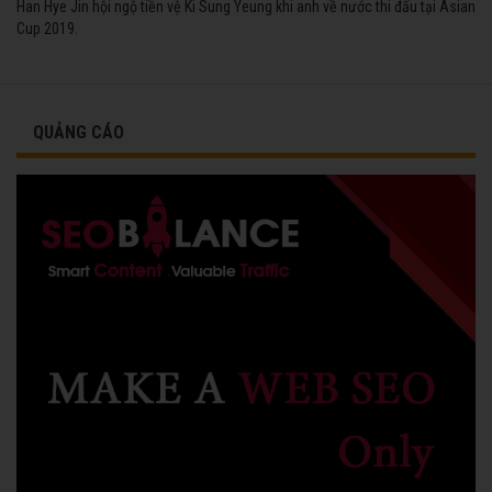
Han Hye Jin hội ngộ tiền vệ Ki Sung Yeung khi anh về nước thi đấu tại Asian
Cup 2019.
QUẢNG CÁO