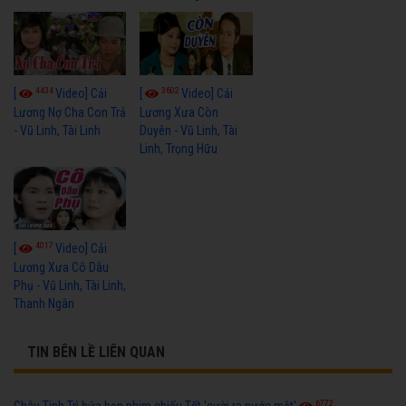
4434
3602
[
Video] Cải
[
Video] Cải
Lương Nợ Cha Con Trả
Lương Xưa Còn
- Vũ Linh, Tài Linh
Duyên - Vũ Linh, Tài
Linh, Trọng Hữu
4017
[
Video] Cải
Lương Xưa Cô Dâu
Phụ - Vũ Linh, Tài Linh,
Thanh Ngân
TIN BÊN LỀ LIÊN QUAN
6772
Châu Tinh Trì hứa hẹn phim chiếu Tết 'cười ra nước mắt'