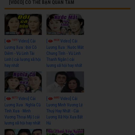
[VIDEO] CÓ THỂ BẠN QUAN TÂM
7675
6928
[
Video] Cải
[
Video] Cải
Lương Xưa : Đời Cô
Lương Xưa : Nước Mắt
Diễm - Vũ Linh Tài
Chung Tình - Vũ Linh
Linh | cải lương xã hội
Thanh Ngân | cải
hay nhất
lương xã hội hay nhất
6073
6690
[
Video] Cải
[
Video] Cải
Lương Xưa : Nghĩa Cũ
Lương Minh Vương Lệ
Tình Xưa - Minh
Thuỷ Hay Nhất - Cải
Vương Thoại Mỹ | cải
Lương Xã Hội Xưa Bất
lương xã hội hay nhất
Hủ