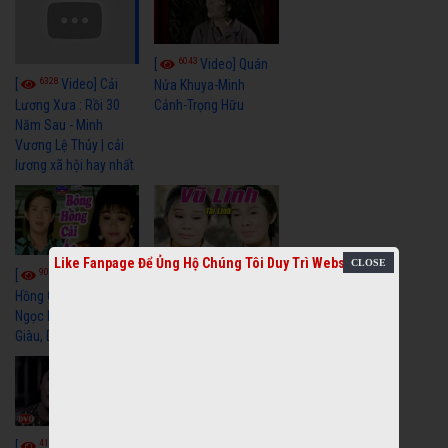
6043
[
Video] Quán
6328
[
Video] Cải
Nửa Khuya-Minh
Cảnh-Trọng Hữu
Lương Xưa : Rồi 30
Năm Sau - Minh
Vương Lệ Thủy | cải
lương xã hội hay nhất
Like Fanpage Để Ủng Hộ Chúng Tôi Duy Trì Website
9060
7354
[
Video] Bông
[
Video] Khi
Hồng Cài Áo - Vũ Linh,
Hoa Trà Nở - Vũ Linh,
Ngọc Huyền, Ngọc
Tài Linh
Giàu, Diệp Lang
4111
[
Video] Một