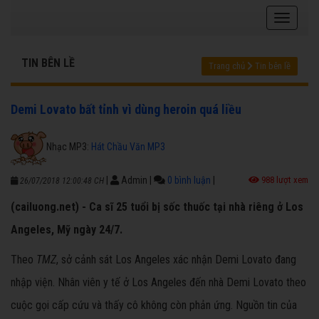
TIN BÊN LỀ
Trang chủ
Tin bên lề
Demi Lovato bất tỉnh vì dùng heroin quá liều
Nhạc MP3:
Hát Chầu Văn MP3
|
Admin
|
0 bình luận
|
988 lượt xem
26/07/2018 12:00:48 CH
(cailuong.net) - Ca sĩ 25 tuổi bị sốc thuốc tại nhà riêng ở Los
Angeles, Mỹ ngày 24/7.
Theo
TMZ
, sở cảnh sát Los Angeles xác nhận Demi Lovato đang
nhập viện. Nhân viên y tế ở Los Angeles đến nhà Demi Lovato theo
cuộc gọi cấp cứu và thấy cô không còn phản ứng. Nguồn tin của