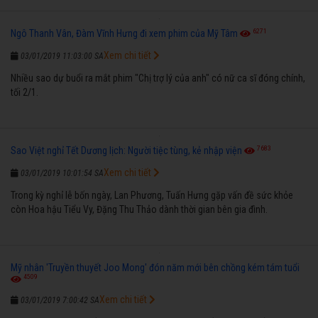
6271
Ngô Thanh Vân, Đàm Vĩnh Hưng đi xem phim của Mỹ Tâm
Xem chi tiết
03/01/2019 11:03:00 SA
Nhiều sao dự buổi ra mắt phim "Chị trợ lý của anh" có nữ ca sĩ đóng chính,
tối 2/1.
7683
Sao Việt nghỉ Tết Dương lịch: Người tiệc tùng, kẻ nhập viện
Xem chi tiết
03/01/2019 10:01:54 SA
Trong kỳ nghỉ lễ bốn ngày, Lan Phương, Tuấn Hưng gặp vấn đề sức khỏe
còn Hoa hậu Tiểu Vy, Đặng Thu Thảo dành thời gian bên gia đình.
Mỹ nhân 'Truyền thuyết Joo Mong' đón năm mới bên chồng kém tám tuổi
4509
Xem chi tiết
03/01/2019 7:00:42 SA