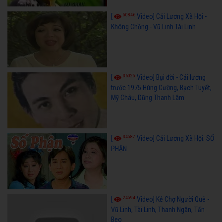
50846
[
Video] Cải Lương Xã Hội -
Không Chồng - Vũ Linh Tài Linh
36025
[
Video] Bụi đời - Cải lương
trước 1975 Hùng Cường, Bạch Tuyết,
Mỹ Châu, Dũng Thanh Lâm
34587
[
Video] Cải Lương Xã Hội: SỐ
PHẬN
24594
[
Video] Kẻ Chợ Người Quê -
Vũ Linh, Tài Linh, Thanh Ngân, Tấn
Beo