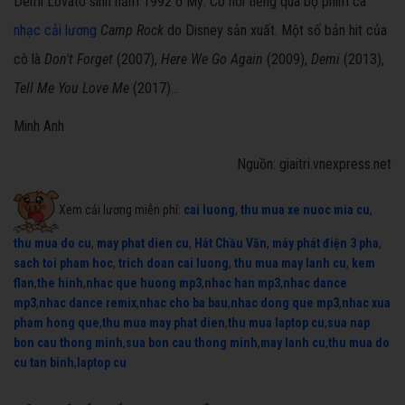
Demi Lovato sinh năm 1992 ở Mỹ. Cô nổi tiếng qua bộ phim ca
nhạc cải lương
Camp Rock
do Disney sản xuất. Một số bản hit của
cô là
Don't Forget
(2007),
Here We Go Again
(2009),
Demi
(2013),
Tell Me You Love Me
(2017)...
Minh Anh
Nguồn: giaitri.vnexpress.net
Xem cải lương miễn phí:
cai luong
,
thu mua xe nuoc mia cu
,
thu mua do cu
,
may phat dien cu
,
Hát Chầu Văn
,
máy phát điện 3 pha
,
sach toi pham hoc
,
trich doan cai luong
,
thu mua may lanh cu
,
kem
flan
,
the hinh
,
nhac que huong mp3
,
nhac han mp3
,
nhac dance
mp3
,
nhac dance remix
,
nhac cho ba bau
,
nhac dong que mp3
,
nhac xua
pham hong que
,
thu mua may phat dien
,
thu mua laptop cu
,
sua nap
bon cau thong minh
,
sua bon cau thong minh
,
may lanh cu
,
thu mua do
cu tan binh
,
laptop cu