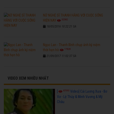
NỮ NGHỆ SĨ THANH HẰNG VỚI CUỘC SỐNG
32582
HIỆN NAY
18/05/2016 10:22:21 SA
Ngọc Lan - Thanh Bình chụp ảnh kỷ niệm
17828
thời hẹn hò
21/09/2017 11:02:37 SA
VIDEO XEM NHIỀU NHẤT
67093
[
Video] Cải Lương Xưa - Bơ
Vơ - Lệ Thủy & Minh Vương & Mỹ
Châu