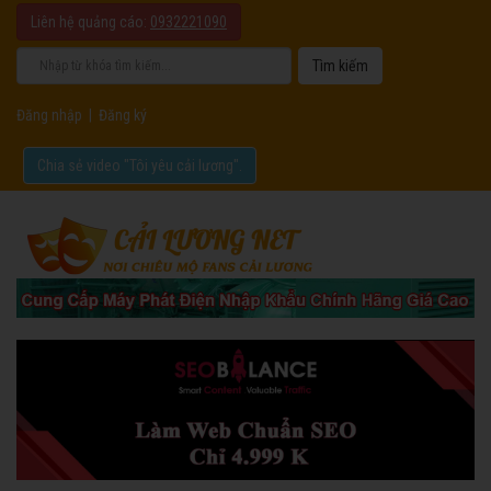
Liên hệ quảng cáo:
0932221090
Đăng nhập
|
Đăng ký
Chia sẻ video "Tôi yêu cải lương".