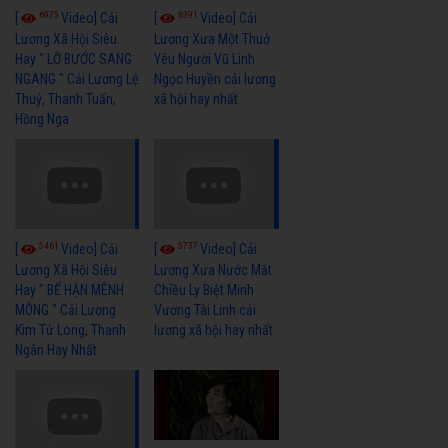
6975
6391
[
Video] Cải
[
Video] Cải
Lương Xã Hội Siêu
Lương Xưa Một Thuở
Hay " LỠ BƯỚC SANG
Yêu Người Vũ Linh
NGANG " Cải Lương Lệ
Ngọc Huyền cải lương
Thuỷ, Thanh Tuấn,
xã hội hay nhất
Hồng Nga
5461
5737
[
Video] Cải
[
Video] Cải
Lương Xã Hội Siêu
Lương Xưa Nước Mắt
Hay " BỂ HẬN MÊNH
Chiều Ly Biệt Minh
MÔNG " Cải Lương
Vương Tài Linh cải
Kim Tử Long, Thanh
lương xã hội hay nhất
Ngân Hay Nhất