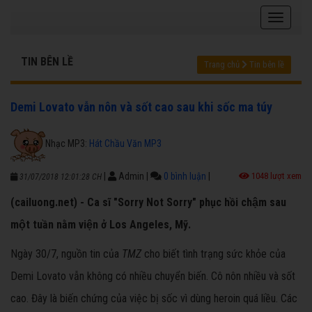
TIN BÊN LỀ
Trang chủ
Tin bên lề
Demi Lovato vẫn nôn và sốt cao sau khi sốc ma túy
Nhạc MP3:
Hát Chầu Văn MP3
|
Admin
|
0 bình luận
|
1048 lượt xem
31/07/2018 12:01:28 CH
(cailuong.net) - Ca sĩ "Sorry Not Sorry" phục hồi chậm sau
một tuần nằm viện ở Los Angeles, Mỹ.
Ngày 30/7, nguồn tin của
TMZ
cho biết tình trạng sức khỏe của
Demi Lovato vẫn không có nhiều chuyển biến. Cô nôn nhiều và sốt
cao. Đây là biến chứng của việc bị sốc vì dùng heroin quá liều. Các