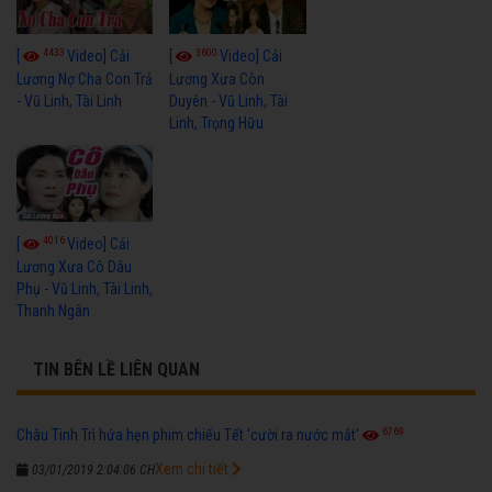
4433
3600
[
Video] Cải
[
Video] Cải
Lương Nợ Cha Con Trả
Lương Xưa Còn
- Vũ Linh, Tài Linh
Duyên - Vũ Linh, Tài
Linh, Trọng Hữu
4016
[
Video] Cải
Lương Xưa Cô Dâu
Phụ - Vũ Linh, Tài Linh,
Thanh Ngân
TIN BÊN LỀ LIÊN QUAN
6769
Châu Tinh Trì hứa hẹn phim chiếu Tết 'cười ra nước mắt'
Xem chi tiết
03/01/2019 2:04:06 CH