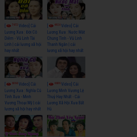
7672
6924
[
Video] Cải
[
Video] Cải
Lương Xưa : Đời Cô
Lương Xưa : Nước Mắt
Diễm - Vũ Linh Tài
Chung Tình - Vũ Linh
Linh | cải lương xã hội
Thanh Ngân | cải
hay nhất
lương xã hội hay nhất
6066
6686
[
Video] Cải
[
Video] Cải
Lương Xưa : Nghĩa Cũ
Lương Minh Vương Lệ
Tình Xưa - Minh
Thuỷ Hay Nhất - Cải
Vương Thoại Mỹ | cải
Lương Xã Hội Xưa Bất
lương xã hội hay nhất
Hủ