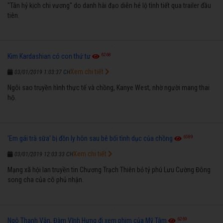
"Tân hỷ kịch chi vương" do danh hài đạo diễn hé lộ tình tiết qua trailer đầu
tiên.
6268
Kim Kardashian có con thứ tư
Xem chi tiết
03/01/2019 1:03:37 CH
Ngôi sao truyền hình thực tế và chồng, Kanye West, nhờ người mang thai
hộ.
6589
'Em gái trà sữa' bị đồn ly hôn sau bê bối tình dục của chồng
Xem chi tiết
03/01/2019 12:03:33 CH
Mạng xã hội lan truyền tin Chương Trạch Thiên bỏ tỷ phú Lưu Cường Đông
song cha của cô phủ nhận.
6269
Ngô Thanh Vân, Đàm Vĩnh Hưng đi xem phim của Mỹ Tâm