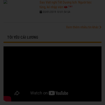
Sao Việt nghỉ Tết Dương lịch: Người tiệc
7681
tùng, kẻ nhập viện
03/01/2019 10:01:54 SA
Xem thêm nhiều tin khác
TÔI YÊU CẢI LƯƠNG