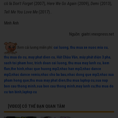
cô là
Don't Forget
(2007),
Here We Go Again
(2009),
Demi
(2013),
Tell Me You Love Me
(2017)...
Minh Anh
Nguồn: giaitri.vnexpress.net
Xem cải lương miễn phí:
cai luong
,
thu mua xe nuoc mia cu
,
thu mua do cu
,
may phat dien cu
,
Hát Chầu Văn
,
máy phát điện 3 pha
,
sach toi pham hoc
,
trich doan cai luong
,
thu mua may lanh cu
,
kem
flan
,
the hinh
,
nhac que huong mp3
,
nhac han mp3
,
nhac dance
mp3
,
nhac dance remix
,
nhac cho ba bau
,
nhac dong que mp3
,
nhac xua
pham hong que
,
thu mua may phat dien
,
thu mua laptop cu
,
sua nap
bon cau thong minh
,
sua bon cau thong minh
,
may lanh cu
,
thu mua do
cu tan binh
,
laptop cu
[VIDEO] CÓ THỂ BẠN QUAN TÂM