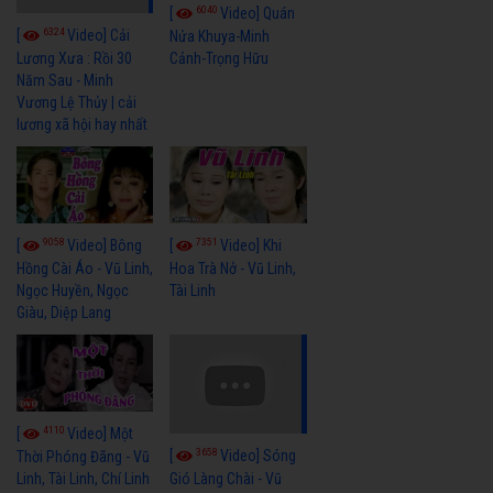
6040
[
Video] Quán
6324
[
Video] Cải
Nửa Khuya-Minh
Cảnh-Trọng Hữu
Lương Xưa : Rồi 30
Năm Sau - Minh
Vương Lệ Thủy | cải
lương xã hội hay nhất
9058
7351
[
Video] Bông
[
Video] Khi
Hồng Cài Áo - Vũ Linh,
Hoa Trà Nở - Vũ Linh,
Ngọc Huyền, Ngọc
Tài Linh
Giàu, Diệp Lang
4110
[
Video] Một
3658
[
Video] Sóng
Thời Phóng Đãng - Vũ
Linh, Tài Linh, Chí Linh
Gió Làng Chài - Vũ