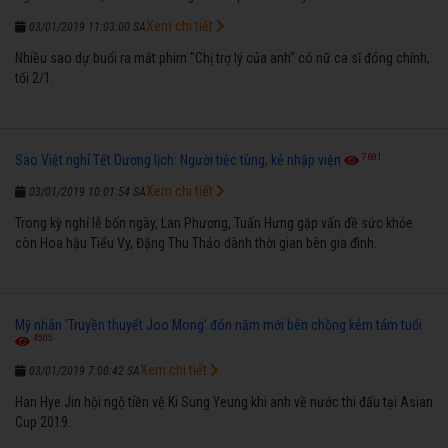
Xem chi tiết
03/01/2019 11:03:00 SA
Nhiều sao dự buổi ra mắt phim "Chị trợ lý của anh" có nữ ca sĩ đóng chính,
tối 2/1.
7681
Sao Việt nghỉ Tết Dương lịch: Người tiệc tùng, kẻ nhập viện
Xem chi tiết
03/01/2019 10:01:54 SA
Trong kỳ nghỉ lễ bốn ngày, Lan Phương, Tuấn Hưng gặp vấn đề sức khỏe
còn Hoa hậu Tiểu Vy, Đặng Thu Thảo dành thời gian bên gia đình.
Mỹ nhân 'Truyền thuyết Joo Mong' đón năm mới bên chồng kém tám tuổi
4505
Xem chi tiết
03/01/2019 7:00:42 SA
Han Hye Jin hội ngộ tiền vệ Ki Sung Yeung khi anh về nước thi đấu tại Asian
Cup 2019.