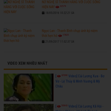
NỮ NGHỆ SĨ THANH HẰNG VỚI CUỘC SỐNG
32579
HIỆN NAY
18/05/2016 10:22:21 SA
Ngọc Lan - Thanh Bình chụp ảnh kỷ niệm
17825
thời hẹn hò
21/09/2017 11:02:37 SA
VIDEO XEM NHIỀU NHẤT
67090
[
Video] Cải Lương Xưa - Bơ
Vơ - Lệ Thủy & Minh Vương & Mỹ
Châu
50843
[
Video] Cải Lương Xã Hội -