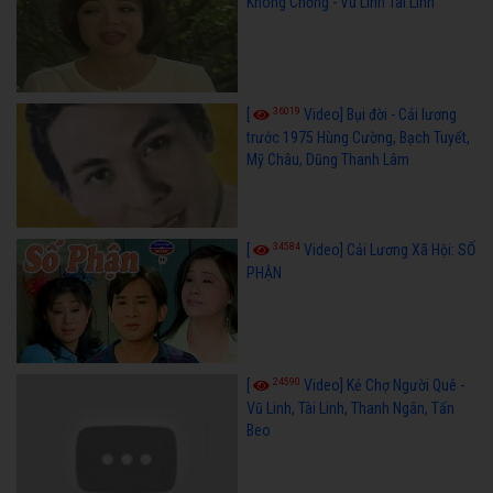
Không Chồng - Vũ Linh Tài Linh
36019
[
Video] Bụi đời - Cải lương
trước 1975 Hùng Cường, Bạch Tuyết,
Mỹ Châu, Dũng Thanh Lâm
34584
[
Video] Cải Lương Xã Hội: SỐ
PHẬN
24590
[
Video] Kẻ Chợ Người Quê -
Vũ Linh, Tài Linh, Thanh Ngân, Tấn
Beo