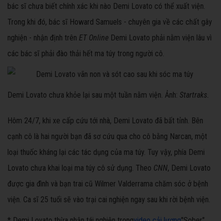
bác sĩ chưa biết chính xác khi nào Demi Lovato có thể xuất viện.
Trong khi đó, bác sĩ Howard Samuels - chuyên gia về các chất gây
nghiện - nhận định trên
ET Online
Demi Lovato phải nằm viện lâu vì
các bác sĩ phải đào thải hết ma túy trong người cô.
Demi Lovato chưa khỏe lại sau một tuần nằm viện. Ảnh:
Startraks.
Hôm 24/7, khi xe cấp cứu tới nhà, Demi Lovato đã bất tỉnh. Bên
cạnh cô là hai người bạn đã sơ cứu qua cho cô bằng Narcan, một
loại thuốc kháng lại các tác dụng của ma túy. Tuy vậy, phía Demi
Lovato chưa khai loại ma túy cô sử dụng. Theo
CNN
, Demi Lovato
được gia đình và bạn trai cũ Wilmer Valderrama chăm sóc ở bệnh
viện. Ca sĩ 25 tuổi sẽ vào trại cai nghiện ngay sau khi rời bệnh viện.
* Demi Lovato thừa nhận tái nghiện trong
video cải lương
"Sober"