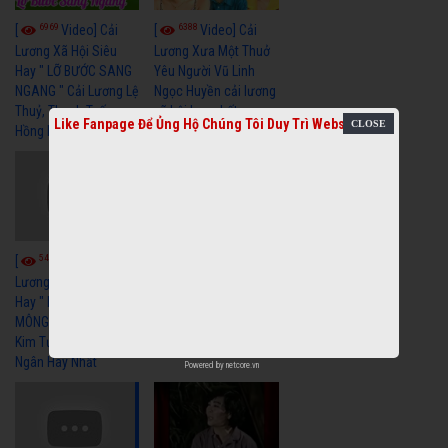
6969
6388
[
Video] Cải
[
Video] Cải
Lương Xã Hội Siêu
Lương Xưa Một Thuở
Hay " LỠ BƯỚC SANG
Yêu Người Vũ Linh
NGANG " Cải Lương Lệ
Ngọc Huyền cải lương
Thuỷ, Thanh Tuấn,
xã hội hay nhất
Like Fanpage Để Ủng Hộ Chúng Tôi Duy Trì Website
Hồng Nga
5459
5733
[
Video] Cải
[
Video] Cải
Lương Xã Hội Siêu
Lương Xưa Nước Mắt
Hay " BỂ HẬN MÊNH
Chiều Ly Biệt Minh
MÔNG " Cải Lương
Vương Tài Linh cải
Kim Tử Long, Thanh
lương xã hội hay nhất
Ngân Hay Nhất
Powered by
netcore.vn