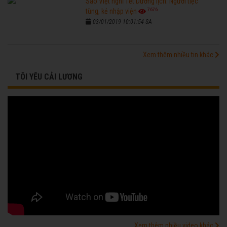
Sao Việt nghỉ Tết Dương lịch: Người tiệc
7676
tùng, kẻ nhập viện
03/01/2019 10:01:54 SA
Xem thêm nhiều tin khác
TÔI YÊU CẢI LƯƠNG
Xem thêm nhiều video khác