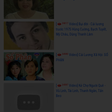
36017
[
Video] Bụi đời - Cải lương
trước 1975 Hùng Cường, Bạch Tuyết,
Mỹ Châu, Dũng Thanh Lâm
34580
[
Video] Cải Lương Xã Hội: SỐ
PHẬN
24587
[
Video] Kẻ Chợ Người Quê -
Vũ Linh, Tài Linh, Thanh Ngân, Tấn
Beo