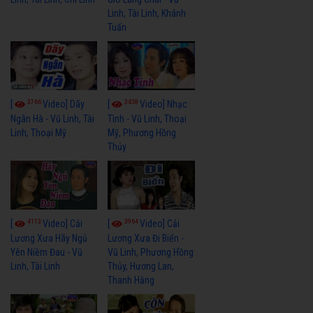
Linh, Tài Linh, Khánh
Tuấn
3766
3438
[
Video] Dãy
[
Video] Nhạc
Ngân Hà - Vũ Linh, Tài
Tình - Vũ Linh, Thoại
Linh, Thoại Mỹ
Mỹ, Phương Hồng
Thủy
4113
3964
[
Video] Cải
[
Video] Cải
Lương Xưa Hãy Ngủ
Lương Xưa Đi Biển -
Yên Niềm Đau - Vũ
Vũ Linh, Phương Hồng
Linh, Tài Linh
Thủy, Hương Lan,
Thanh Hằng