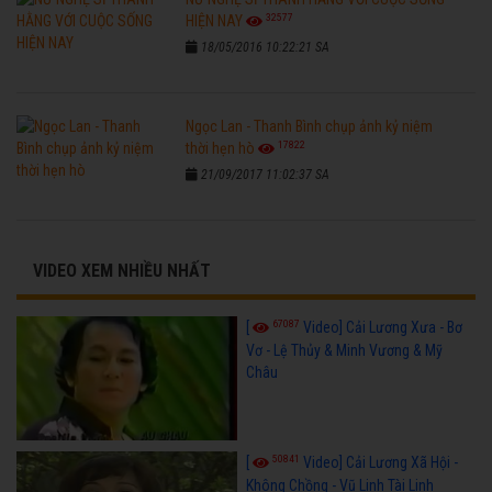
32577
HIỆN NAY
18/05/2016 10:22:21 SA
Ngọc Lan - Thanh Bình chụp ảnh kỷ niệm
17822
thời hẹn hò
21/09/2017 11:02:37 SA
VIDEO XEM NHIỀU NHẤT
67087
[
Video] Cải Lương Xưa - Bơ
Vơ - Lệ Thủy & Minh Vương & Mỹ
Châu
50841
[
Video] Cải Lương Xã Hội -
Không Chồng - Vũ Linh Tài Linh