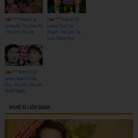
4432
3599
[
Video] Cải
[
Video] Cải
Lương Nợ Cha Con Trả
Lương Xưa Còn
- Vũ Linh, Tài Linh
Duyên - Vũ Linh, Tài
Linh, Trọng Hữu
4015
[
Video] Cải
Lương Xưa Cô Dâu
Phụ - Vũ Linh, Tài Linh,
Thanh Ngân
NGHỆ SĨ LIÊN QUAN