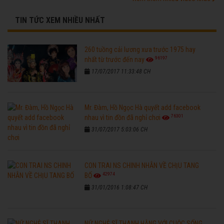
TIN TỨC XEM NHIỀU NHẤT
260 tuồng cải lương xưa trước 1975 hay
96197
nhất từ trước đến nay
17/07/2017 11:33:48 CH
Mr. Đàm, Hồ Ngọc Hà quyết add facebook
76301
nhau vì tin đồn đã nghỉ chơi
31/07/2017 5:03:06 CH
CON TRAI NS CHINH NHẪN VỀ CHỊU TANG
42974
BỐ
31/01/2016 1:08:47 CH
NỮ NGHỆ SĨ THANH HẰNG VỚI CUỘC SỐNG