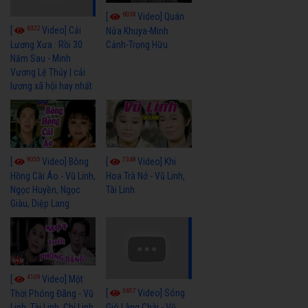
6038
[
Video] Quán
6322
[
Video] Cải
Nửa Khuya-Minh
Cảnh-Trọng Hữu
Lương Xưa : Rồi 30
Năm Sau - Minh
Vương Lệ Thủy | cải
lương xã hội hay nhất
9055
7348
[
Video] Bông
[
Video] Khi
Hồng Cài Áo - Vũ Linh,
Hoa Trà Nở - Vũ Linh,
Ngọc Huyền, Ngọc
Tài Linh
Giàu, Diệp Lang
4109
[
Video] Một
3657
[
Video] Sóng
Thời Phóng Đãng - Vũ
Linh, Tài Linh, Chí Linh
Gió Làng Chài - Vũ