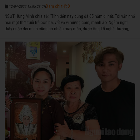
Xem chi tiết
12/04/2022 12:05:23 CH
NSƯT Hùng Minh chia sẻ: “Tính đến nay cũng đã 65 năm đi hát. Tôi vẫn nhớ
mãi một thời tuổi trẻ bôn ba, vất vả vì miếng cơm, manh áo. Ngẫm nghĩ
thấy cuộc đời mình cũng có nhiều may mắn, được ông Tổ nghề thương,
nên từ một cậu bé nghèo chẳng biết hát xướng là gì, trong dòng đời xuôi
ngược nhận được những cơ may để từng bước thành danh với nghiệp ca
diễn”.