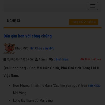
NGHỆ SĨ
Trang chủ
Nghệ sĩ
Đến gần hơn với công chúng
Nhạc MP3:
Hát Chầu Văn MP3
|
Admin
|
0 bình luận
|
1262 lượt xem
15/07/2018 7:02:36 CH
(cailuong.net) - Ông Mai Đức Chính, Phó Chủ tịch Tổng LĐLĐ
Việt Nam:
Noo Phước Thịnh mê đắm "Câu thơ yên ngựa" trên
sân khấu
Mai Vàng
Lộng lẫy thảm đỏ Mai Vàng