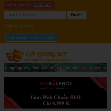
Liên hệ quảng cáo:
0932221090
Đăng nhập
|
Đăng ký
Chia sẻ video "Tôi yêu cải lương".