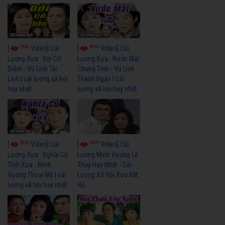
7665
6918
[
Video] Cải
[
Video] Cải
Lương Xưa : Đời Cô
Lương Xưa : Nước Mắt
Diễm - Vũ Linh Tài
Chung Tình - Vũ Linh
Linh | cải lương xã hội
Thanh Ngân | cải
hay nhất
lương xã hội hay nhất
6055
6678
[
Video] Cải
[
Video] Cải
Lương Xưa : Nghĩa Cũ
Lương Minh Vương Lệ
Tình Xưa - Minh
Thuỷ Hay Nhất - Cải
Vương Thoại Mỹ | cải
Lương Xã Hội Xưa Bất
lương xã hội hay nhất
Hủ