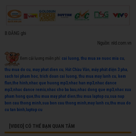
B.ĐẰNG ghi
Nguồn: nld.com.vn
Xem cải lương miễn phí:
cai luong
,
thu mua xe nuoc mia cu
,
thu mua do cu
,
may phat dien cu
,
Hát Chầu Văn
,
máy phát điện 3 pha
,
sach toi pham hoc
,
trich doan cai luong
,
thu mua may lanh cu
,
kem
flan
,
the hinh
,
nhac que huong mp3
,
nhac han mp3
,
nhac dance
mp3
,
nhac dance remix
,
nhac cho ba bau
,
nhac dong que mp3
,
nhac xua
pham hong que
,
thu mua may phat dien
,
thu mua laptop cu
,
sua nap
bon cau thong minh
,
sua bon cau thong minh
,
may lanh cu
,
thu mua do
cu tan binh
,
laptop cu
[VIDEO] CÓ THỂ BẠN QUAN TÂM