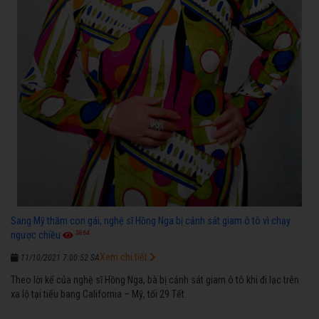
Sang Mỹ thăm con gái, nghệ sĩ Hồng Nga bị cảnh sát giam ô tô vì chạy
3864
ngược chiều
Xem chi tiết
11/10/2021 7:00:52 SA
Theo lời kể của nghệ sĩ Hồng Nga, bà bị cảnh sát giam ô tô khi đi lạc trên
xa lộ tại tiểu bang California – Mỹ, tối 29 Tết.