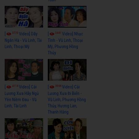
3770
3441
[
Video] Dãy
[
Video] Nhạc
Ngân Hà - Vũ Linh, Tài
Tình - Vũ Linh, Thoại
Linh, Thoại Mỹ
Mỹ, Phương Hồng
Thủy
4114
3966
[
Video] Cải
[
Video] Cải
Lương Xưa Hãy Ngủ
Lương Xưa Đi Biển -
Yên Niềm Đau - Vũ
Vũ Linh, Phương Hồng
Linh, Tài Linh
Thủy, Hương Lan,
Thanh Hằng