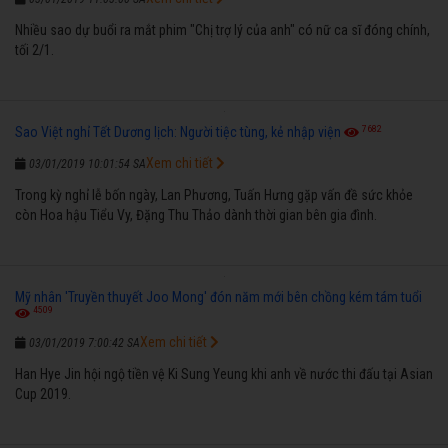
Nhiều sao dự buổi ra mắt phim "Chị trợ lý của anh" có nữ ca sĩ đóng chính,
tối 2/1.
7682
Sao Việt nghỉ Tết Dương lịch: Người tiệc tùng, kẻ nhập viện
Xem chi tiết
03/01/2019 10:01:54 SA
Trong kỳ nghỉ lễ bốn ngày, Lan Phương, Tuấn Hưng gặp vấn đề sức khỏe
còn Hoa hậu Tiểu Vy, Đặng Thu Thảo dành thời gian bên gia đình.
Mỹ nhân 'Truyền thuyết Joo Mong' đón năm mới bên chồng kém tám tuổi
4509
Xem chi tiết
03/01/2019 7:00:42 SA
Han Hye Jin hội ngộ tiền vệ Ki Sung Yeung khi anh về nước thi đấu tại Asian
Cup 2019.