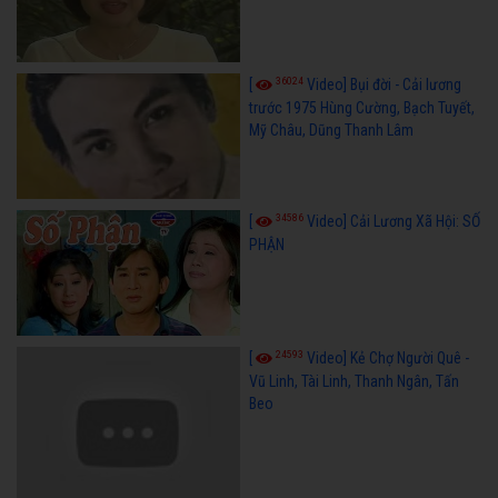
36024
[
Video] Bụi đời - Cải lương
trước 1975 Hùng Cường, Bạch Tuyết,
Mỹ Châu, Dũng Thanh Lâm
34586
[
Video] Cải Lương Xã Hội: SỐ
PHẬN
24593
[
Video] Kẻ Chợ Người Quê -
Vũ Linh, Tài Linh, Thanh Ngân, Tấn
Beo