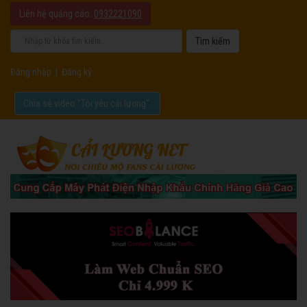
Liên hệ quảng cáo:
0932221090
Đăng nhập
|
Đăng ký
Chia sẻ video "Tôi yêu cải lương".