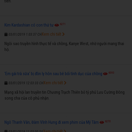
tiên.
6271
Kim Kardashian có con thứ tư
Xem chi tiết
03/01/2019 1:03:37 CH
Ngôi sao truyền hình thực tế và chồng, Kanye West, nhờ người mang thai
hộ.
6593
'Em gái trà sữa' bị đồn ly hôn sau bê bối tình dục của chồng
Xem chi tiết
03/01/2019 12:03:33 CH
Mạng xã hội lan truyền tin Chương Trạch Thiên bỏ tỷ phú Lưu Cường Đông
song cha của cô phủ nhận.
6270
Ngô Thanh Vân, Đàm Vĩnh Hưng đi xem phim của Mỹ Tâm
Xem chi tiết
03/01/2019 11:03:00 SA