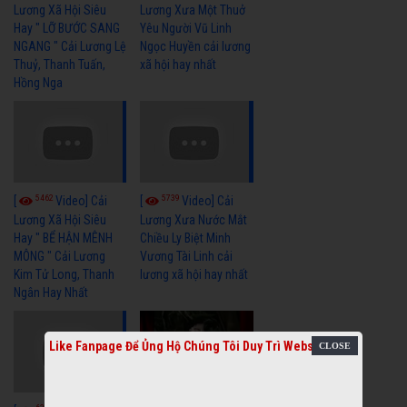
Lương Xã Hội Siêu
Lương Xưa Một Thuở
Hay " LỠ BƯỚC SANG
Yêu Người Vũ Linh
NGANG " Cải Lương Lệ
Ngọc Huyền cải lương
Thuỷ, Thanh Tuấn,
xã hội hay nhất
Hồng Nga
5462
5739
[
Video] Cải
[
Video] Cải
Lương Xã Hội Siêu
Lương Xưa Nước Mắt
Hay " BỂ HẬN MÊNH
Chiều Ly Biệt Minh
MÔNG " Cải Lương
Vương Tài Linh cải
Kim Tử Long, Thanh
lương xã hội hay nhất
Ngân Hay Nhất
Like Fanpage Để Ủng Hộ Chúng Tôi Duy Trì Website
6041
[
Video] Quán