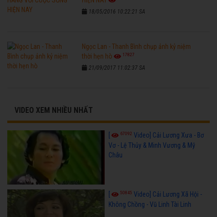
18/05/2016 10:22:21 SA
Ngọc Lan - Thanh Bình chụp ảnh kỷ niệm
17827
thời hẹn hò
21/09/2017 11:02:37 SA
VIDEO XEM NHIỀU NHẤT
67092
[
Video] Cải Lương Xưa - Bơ
Vơ - Lệ Thủy & Minh Vương & Mỹ
Châu
50845
[
Video] Cải Lương Xã Hội -
Không Chồng - Vũ Linh Tài Linh