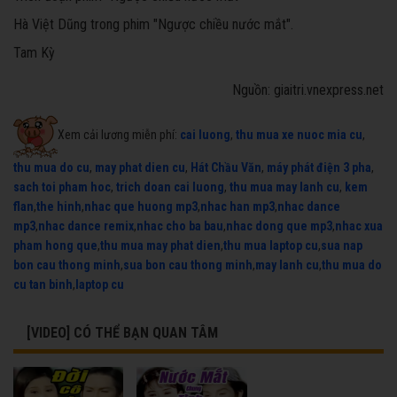
Hà Việt Dũng trong phim "Ngược chiều nước mắt".
Tam Kỳ
Nguồn: giaitri.vnexpress.net
Xem cải lương miễn phí:
cai luong
,
thu mua xe nuoc mia cu
,
thu mua do cu
,
may phat dien cu
,
Hát Chầu Văn
,
máy phát điện 3 pha
,
sach toi pham hoc
,
trich doan cai luong
,
thu mua may lanh cu
,
kem
flan
,
the hinh
,
nhac que huong mp3
,
nhac han mp3
,
nhac dance
mp3
,
nhac dance remix
,
nhac cho ba bau
,
nhac dong que mp3
,
nhac xua
pham hong que
,
thu mua may phat dien
,
thu mua laptop cu
,
sua nap
bon cau thong minh
,
sua bon cau thong minh
,
may lanh cu
,
thu mua do
cu tan binh
,
laptop cu
[VIDEO] CÓ THỂ BẠN QUAN TÂM