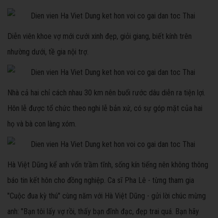
Diễn viên khoe vợ mới cưới xinh đẹp, giỏi giang, biết kính trên
nhường dưới, tề gia nội trợ.
Nhà cả hai chỉ cách nhau 30 km nên buổi rước dâu diễn ra tiện lợi.
Hôn lễ được tổ chức theo nghi lễ bản xứ, có sự góp mặt của hai
họ và bà con làng xóm.
Hà Việt Dũng kể anh vốn trầm tĩnh, sống kín tiếng nên không thông
báo tin kết hôn cho đồng nghiệp. Ca sĩ Pha Lê - từng tham gia
"Cuộc đua kỳ thú" cùng năm với Hà Việt Dũng - gửi lời chúc mừng
anh: "Bạn tôi lấy vợ rồi, thấy bạn đĩnh đạc, đẹp trai quá. Bạn hãy