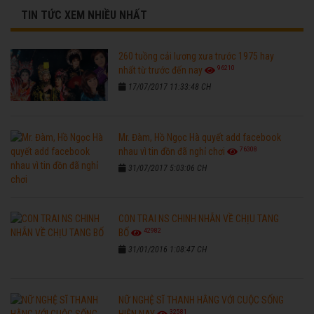
TIN TỨC XEM NHIỀU NHẤT
260 tuồng cải lương xưa trước 1975 hay
96210
nhất từ trước đến nay
17/07/2017 11:33:48 CH
Mr. Đàm, Hồ Ngọc Hà quyết add facebook
76308
nhau vì tin đồn đã nghỉ chơi
31/07/2017 5:03:06 CH
CON TRAI NS CHINH NHẪN VỀ CHỊU TANG
42982
BỐ
31/01/2016 1:08:47 CH
NỮ NGHỆ SĨ THANH HẰNG VỚI CUỘC SỐNG
32581
HIỆN NAY