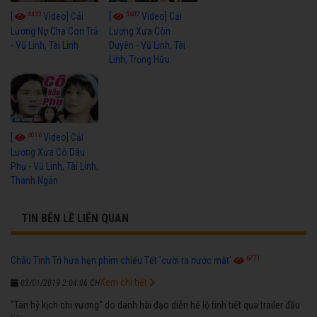
4433
3602
[
Video] Cải
[
Video] Cải
Lương Nợ Cha Con Trả
Lương Xưa Còn
- Vũ Linh, Tài Linh
Duyên - Vũ Linh, Tài
Linh, Trọng Hữu
4016
[
Video] Cải
Lương Xưa Cô Dâu
Phụ - Vũ Linh, Tài Linh,
Thanh Ngân
TIN BÊN LỀ LIÊN QUAN
6771
Châu Tinh Trì hứa hẹn phim chiếu Tết 'cười ra nước mắt'
Xem chi tiết
03/01/2019 2:04:06 CH
"Tân hỷ kịch chi vương" do danh hài đạo diễn hé lộ tình tiết qua trailer đầu