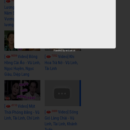
6327
[
Video] Cải
Nửa Khuya-Minh
Cảnh-Trọng Hữu
Lương Xưa : Rồi 30
Năm Sau - Minh
Vương Lệ Thủy | cải
lương xã hội hay nhất
Powered by
netcore.vn
9059
7352
[
Video] Bông
[
Video] Khi
Hồng Cài Áo - Vũ Linh,
Hoa Trà Nở - Vũ Linh,
Ngọc Huyền, Ngọc
Tài Linh
Giàu, Diệp Lang
4110
[
Video] Một
3659
[
Video] Sóng
Thời Phóng Đãng - Vũ
Linh, Tài Linh, Chí Linh
Gió Làng Chài - Vũ
Linh, Tài Linh, Khánh
Tuấn