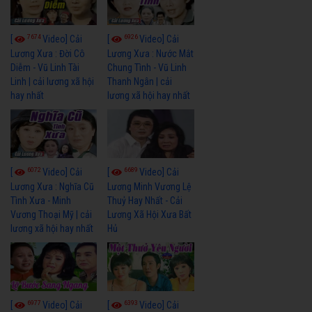
7674
6926
[
Video] Cải
[
Video] Cải
Lương Xưa : Đời Cô
Lương Xưa : Nước Mắt
Diễm - Vũ Linh Tài
Chung Tình - Vũ Linh
Linh | cải lương xã hội
Thanh Ngân | cải
hay nhất
lương xã hội hay nhất
6072
6689
[
Video] Cải
[
Video] Cải
Lương Xưa : Nghĩa Cũ
Lương Minh Vương Lệ
Tình Xưa - Minh
Thuỷ Hay Nhất - Cải
Vương Thoại Mỹ | cải
Lương Xã Hội Xưa Bất
lương xã hội hay nhất
Hủ
6977
6393
[
Video] Cải
[
Video] Cải