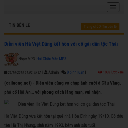
TIN BÊN LỀ
Trang chủ
Tin bên lề
Diễn viên Hà Việt Dũng kết hôn với cô gái dân tộc Thái
Nhạc MP3:
Hát Chầu Văn MP3
|
Admin
|
0 bình luận
|
1088 lượt xem
21/10/2018 11:02:55 SA
(cailuong.net) - Diễn viên cùng vợ chụp ảnh cưới ở Cầu Vàng,
phố cổ Hội An... với phong cách lãng mạn, vui nhộn.
Hà Việt Dũng vừa kết hôn tại quê nhà Hòa Bình ngày 19/10. Cô dâu
tên Hà Thị Nhung, sinh năm 1993, kém anh sáu tuổi.