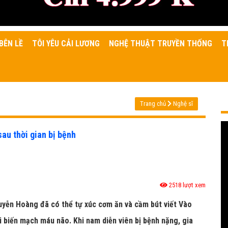
BÊN LỀ
TÔI YÊU CẢI LƯƠNG
NGHỆ THUẬT TRUYỀN THỐNG
T
Trang chủ
Nghệ sĩ
au thời gian bị bệnh
2518 lượt xem
guyễn Hoàng đã có thể tự xúc cơm ăn và cầm bút viết Vào
 biến mạch máu não. Khi nam diễn viên bị bệnh nặng, gia