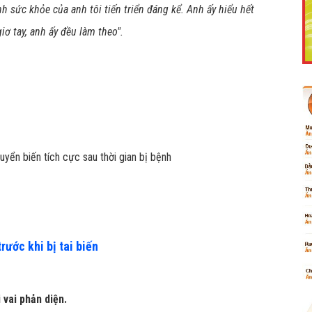
h sức khỏe của anh tôi tiến triển đáng kể. Anh ấy hiểu hết
ơ tay, anh ấy đều làm theo".
Like Fanpage Để Ủng Hộ Chúng Tôi Duy Trì Website
Powered by
netcore.vn
ước khi bị tai biến
vai phản diện.