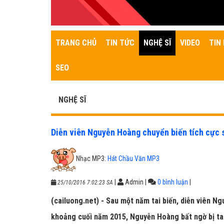
TRANG CHỦ
TIN TỨC
NGHỆ SĨ
VIDEO
TIN 
SEO
NGHỆ SĨ
Diễn viên Nguyễn Hoàng chuyển biến tích cực s
Nhạc MP3:
Hát Chầu Văn MP3
|
Admin
|
0 bình luận
|
25/10/2016 7:02:23 SA
(cailuong.net) - Sau một năm tai biến, diễn viên N
khoảng cuối năm 2015, Nguyễn Hoàng bất ngờ bị tai