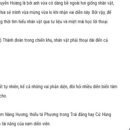
yễn Hoàng là bởi anh vừa có dáng bề ngoài hơi giống nhân vật,
hia sẻ mình vừa mừng vừa lo khi nhận vai diễn này. Bởi vậy, để
 thời tìm hiểu nhân vật qua tư liệu và miệt mài học lời thoại.
ộ Thành đoàn trong chiến khu, nhân vật phải thoại dài đến cả
tự nhiên, kể cả những vai phản diện, đòi hỏi nhiều diễn biến tâm
cho.
him Nàng Hương, thiếu tá Phương trong Trái đắng hay Cử Hùng
h tài năng của nam diễn viên.