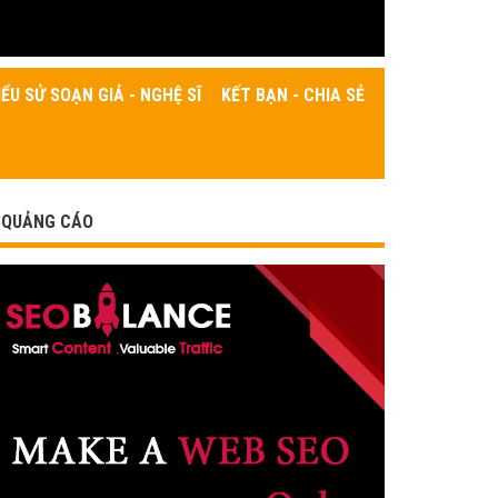
IỂU SỬ SOẠN GIẢ - NGHỆ SĨ
KẾT BẠN - CHIA SẺ
QUẢNG CÁO