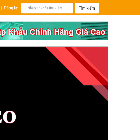
|
Đăng ký