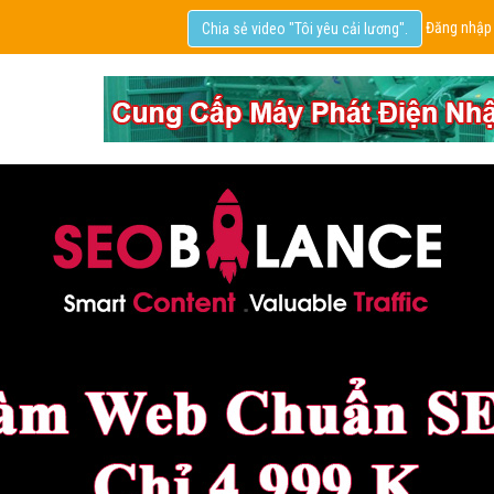
Đăng nhập
Chia sẻ video "Tôi yêu cải lương".