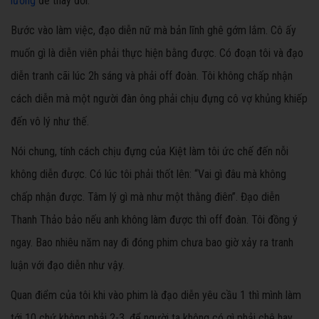
lương
để thay đổi.
Bước vào làm việc, đạo diễn nữ mà bản lĩnh ghê gớm lắm. Cô ấy
muốn gì là diễn viên phải thực hiện bằng được. Có đoạn tôi và đạo
diễn tranh cãi lúc 2h sáng và phải off đoàn. Tôi không chấp nhận
cách diễn mà một người đàn ông phải chịu đựng cô vợ khủng khiếp
đến vô lý như thế.
Nói chung, tính cách chịu đựng của Kiệt làm tôi ức chế đến nỗi
không diễn được. Có lúc tôi phải thốt lên: “Vai gì đâu mà không
chấp nhận được. Tâm lý gì mà như một thằng điên”. Đạo diễn
Thanh Thảo bảo nếu anh không làm được thì off đoàn. Tôi đồng ý
ngay. Bao nhiêu năm nay đi đóng phim chưa bao giờ xảy ra tranh
luận với đạo diễn như vậy.
Quan điểm của tôi khi vào phim là đạo diễn yêu cầu 1 thì mình làm
tới 10 chứ không phải 2-3, để người ta không có gì phải chê hay