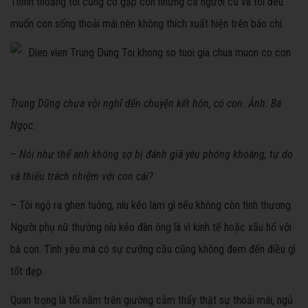
Thỉnh thoảng tôi cũng có gặp con nhưng cả người cũ và tôi đều
muốn con sống thoải mái nên không thích xuất hiện trên báo chí.
Trung Dũng chưa vội nghĩ đến chuyện kết hôn, có con. Ảnh: Bá
Ngọc.
– Nói như thế anh không sợ bị đánh giá yêu phóng khoáng, tự do
và thiếu trách nhiệm với con cái?
– Tôi ngộ ra ghen tuông, níu kéo làm gì nếu không còn tình thương.
Người phụ nữ thường níu kéo đàn ông là vì kinh tế hoặc xấu hổ với
bà con. Tình yêu mà có sự cưỡng cầu cũng không đem đến điều gì
tốt đẹp.
Quan trọng là tối nằm trên giường cảm thấy thật sự thoải mái, ngủ