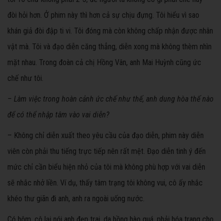
đòi hỏi hơn. Ở phim này thì hơn cả sự chịu đựng. Tôi hiểu vì sao
khán giả đòi đập ti vi. Tôi đóng mà còn không chấp nhận được nhân
vật mà. Tôi và đạo diễn căng thẳng, diễn xong mà không thèm nhìn
mặt nhau. Trong đoàn cả chị Hồng Vân, anh Mai Huỳnh cũng ức
chế như tôi.
– Làm việc trong hoàn cảnh ức chế như thế, anh dung hòa thế nào
để có thể nhập tâm vào vai diễn?
– Không chỉ diễn xuất theo yêu cầu của đạo diễn, phim này diễn
viên còn phải thu tiếng trực tiếp nên rất mệt. Đạo diễn tinh ý đến
mức chỉ cần biểu hiện nhỏ của tôi mà không phù hợp với vai diễn
sẽ nhắc nhở liền. Ví dụ, thấy tâm trạng tôi không vui, cô ấy nhắc
khéo thư giãn đi anh, anh ra ngoài uống nước.
Có hôm, cô lại nói anh đẹp trai, da hồng hào quá, phải hóa trang cho