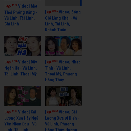
4109
[
Video] Một
3657
[
Video] Sóng
Thời Phóng Đãng -
Vũ Linh, Tài Linh,
Gió Làng Chài - Vũ
Chí Linh
Linh, Tài Linh,
Khánh Tuấn
3766
3438
[
Video] Dãy
[
Video] Nhạc
Ngân Hà - Vũ Linh,
Tình - Vũ Linh,
Tài Linh, Thoại Mỹ
Thoại Mỹ, Phương
Hồng Thủy
4113
3964
[
Video] Cải
[
Video] Cải
Lương Xưa Hãy Ngủ
Lương Xưa Đi Biển -
Yên Niềm Đau - Vũ
Vũ Linh, Phương
Linh, Tài Linh
Hồng Thủy, Hương