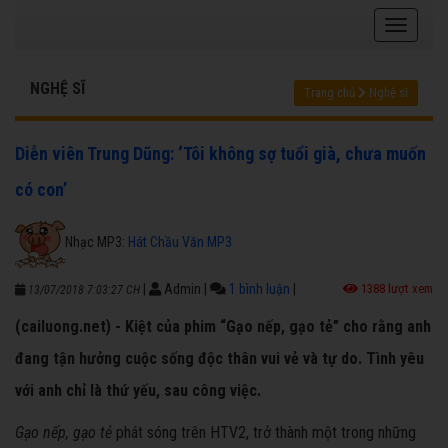
NGHỆ SĨ
Trang chủ
Nghệ sĩ
Diễn viên Trung Dũng: ‘Tôi không sợ tuổi già, chưa muốn
có con’
Nhạc MP3:
Hát Chầu Văn MP3
|
Admin
|
1 bình luận
|
1388 lượt xem
13/07/2018 7:03:27 CH
(cailuong.net) - Kiệt của phim “Gạo nếp, gạo tẻ” cho rằng anh
đang tận hưởng cuộc sống độc thân vui vẻ và tự do. Tình yêu
với anh chỉ là thứ yếu, sau công việc.
Gạo nếp, gạo tẻ
phát sóng trên HTV2, trở thành một trong những