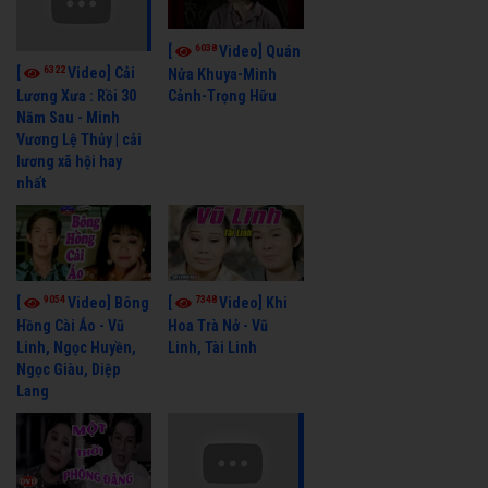
6038
[
Video] Quán
6322
[
Video] Cải
Nửa Khuya-Minh
Cảnh-Trọng Hữu
Lương Xưa : Rồi 30
Năm Sau - Minh
Vương Lệ Thủy | cải
lương xã hội hay
nhất
9054
7348
[
Video] Bông
[
Video] Khi
Hồng Cài Áo - Vũ
Hoa Trà Nở - Vũ
Linh, Ngọc Huyền,
Linh, Tài Linh
Ngọc Giàu, Diệp
Lang