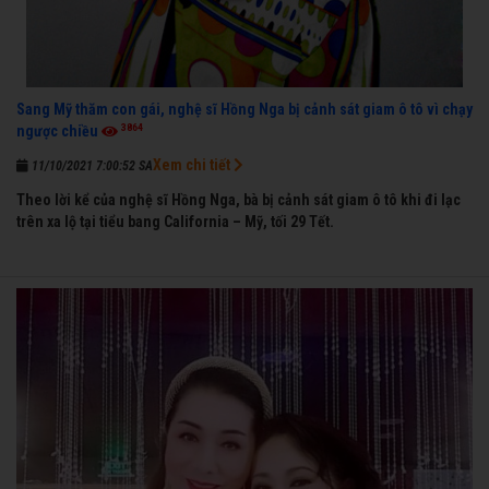
Sang Mỹ thăm con gái, nghệ sĩ Hồng Nga bị cảnh sát giam ô tô vì chạy
3864
ngược chiều
Xem chi tiết
11/10/2021 7:00:52 SA
Theo lời kể của nghệ sĩ Hồng Nga, bà bị cảnh sát giam ô tô khi đi lạc
trên xa lộ tại tiểu bang California – Mỹ, tối 29 Tết.