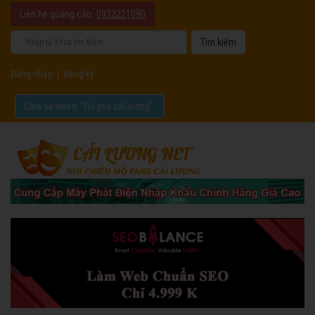
Liên hệ quảng cáo:
0932221090
Đăng nhập
|
Đăng ký
Chia sẻ video "Tôi yêu cải lương".