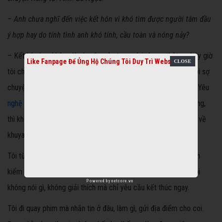
– Anh chưa nghĩ đến việc kết hôn vì khó tìm được người tâm đầu
ý hợp hay do tính tình anh khó tính, cầu toàn và nóng nảy?
– Kết hôn hay không là chuyện của tương lai nhưng thật sự bây giờ
Like Fanpage Để Ủng Hộ Chúng Tôi Duy Trì Website
tôi chưa nghĩ tới. Khi yêu, vui vẻ được tới đâu thì hay tới đó. Tôi sợ
chuyện yêu mà kiểm soát, làm mất tự do, thoải mái của nhau. Yêu
nghệ sĩ
mà muốn đi về đúng giờ giấc thì không được. Còn không,
thì khó có người phụ nữ nào chấp nhận việc người yêu đi sớm về
khuya.
Tôi từng gặp nhiều người phụ nữ, yêu mình đấy nhưng lại muốn
kiểm soát và ghen tuông thái quá. Với những trường hợp đó, tôi
Powered by
netcore.vn
không nói gì, không giải thích mà chỉ yêu cầu kết thúc ngay.
Tôi đi quay phim mà nhắn tin ở đâu, làm gì, gửi địa điểm cho coi.