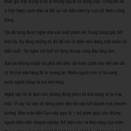
khán giả trân trọng vì họ là những người có đẳng cấp. Trong khi đó
ở Việt Nam cách nhìn và đối xử với diễn viên kỳ cựu rất thiếu công
bằng.
Tôi đã từng được nghe nhà sản xuất phim nói Trung Dũng già, hết
thời rồi. Họ dùng những từ đó để nói về diễn viên đang chín muồi về
diễn xuất. Tôi nghe chỉ biết im lặng nhưng cũng đau lòng lắm.
Bạn bè không muốn tôi phải đối diện với hoàn cảnh như thế nên đã
rủ tôi mở nhà hàng để lo tương lai. Nhiều người còn rủ tôi sang
nước ngoài sống và mở nhà hàng.
Nghề này tôi lỡ đam mê, không đóng phim thì khả năng sẽ bị mai
một. Vì vậy tôi vẫn sẽ đóng phim đến khi nào hết duyên mới chuyển
hướng. May mắn đến Gạo nếp gạo tẻ – bộ phim giúp cho những
người diễn viên chuyên nghiệp thể hiện sức và khả năng của mình.