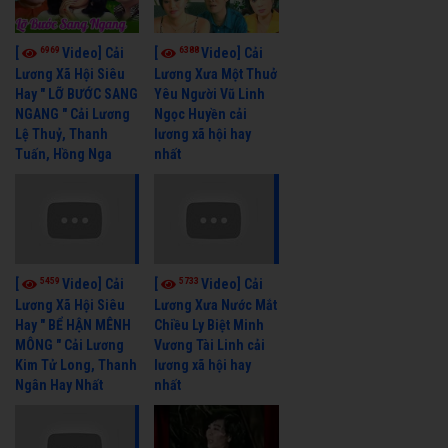
6969
6388
[
Video] Cải
[
Video] Cải
Lương Xã Hội Siêu
Lương Xưa Một Thuở
Hay " LỠ BƯỚC SANG
Yêu Người Vũ Linh
NGANG " Cải Lương
Ngọc Huyền cải
Lệ Thuỷ, Thanh
lương xã hội hay
Tuấn, Hồng Nga
nhất
5459
5733
[
Video] Cải
[
Video] Cải
Lương Xã Hội Siêu
Lương Xưa Nước Mắt
Hay " BỂ HẬN MÊNH
Chiều Ly Biệt Minh
MÔNG " Cải Lương
Vương Tài Linh cải
Kim Tử Long, Thanh
lương xã hội hay
Ngân Hay Nhất
nhất