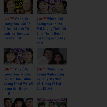
7665
6918
[
Video] Cải
[
Video] Cải
Lương Xưa : Đời Cô
Lương Xưa : Nước
Diễm - Vũ Linh Tài
Mắt Chung Tình - Vũ
Linh | cải lương xã
Linh Thanh Ngân |
hội hay nhất
cải lương xã hội hay
nhất
6055
6678
[
Video] Cải
[
Video] Cải
Lương Xưa : Nghĩa
Lương Minh Vương
Cũ Tình Xưa - Minh
Lệ Thuỷ Hay Nhất -
Vương Thoại Mỹ | cải
Cải Lương Xã Hội
lương xã hội hay
Xưa Bất Hủ
nhất