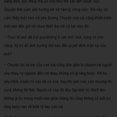
Đang diễn, học thoại mà ức chế như thế sao làm được việc.
Chuyện tình cảm ảnh hưởng lớn tới tâm lý, công việc. Bởi vậy, tôi
cảm thấy mệt mỏi với yêu đương. Chuyện con cái cũng khiến mình
mệt nên đến giờ tôi chưa thiết tha với cả hai việc đó.
– Thực tế anh đã trải qua không ít các mối tình, cũng có con
riêng. Ký ức đó ảnh hưởng thế nào đến quyết định hiện tại của
anh?
– Chuyện tôi và mẹ của con trai cũng đơn giản là chuyện hai người
yêu nhau, tự nguyện đến với nhau, không có gì ràng buộc. Khi họ
yêu mình, muốn có con thì có con. Sau khi sinh con, còn thương thì
cưới, không thì thôi. Người cũ của tôi độc lập kinh tế, thích làm
những gì họ mong muốn nên giữa chúng tôi cũng không có bất cứ
ràng buộc nào về kinh tế hay con cái.