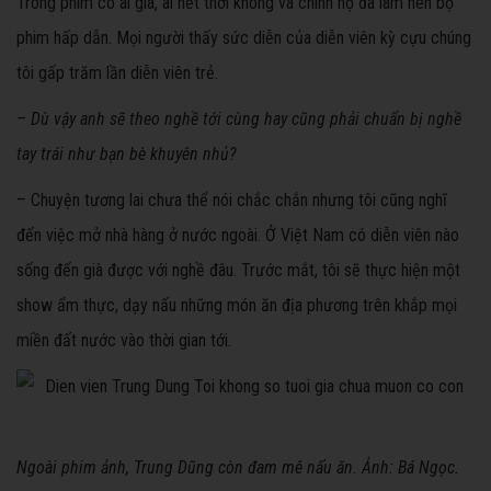
Trong phim có ai già, ai hết thời không và chính họ đã làm nên bộ
phim hấp dẫn. Mọi người thấy sức diễn của diễn viên kỳ cựu chúng
tôi gấp trăm lần diễn viên trẻ.
– Dù vậy anh sẽ theo nghề tới cùng hay cũng phải chuẩn bị nghề
tay trái như bạn bè khuyên nhủ?
– Chuyện tương lai chưa thể nói chắc chắn nhưng tôi cũng nghĩ
đến việc mở nhà hàng ở nước ngoài. Ở Việt Nam có diễn viên nào
sống đến già được với nghề đâu. Trước mắt, tôi sẽ thực hiện một
show ẩm thực, dạy nấu những món ăn địa phương trên khắp mọi
miền đất nước vào thời gian tới.
Ngoài phim ảnh, Trung Dũng còn đam mê nấu ăn. Ảnh: Bá Ngọc.