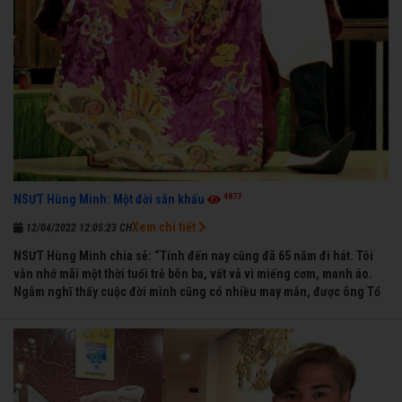
4877
NSƯT Hùng Minh: Một đời sân khấu
Xem chi tiết
12/04/2022 12:05:23 CH
NSƯT Hùng Minh chia sẻ: “Tính đến nay cũng đã 65 năm đi hát. Tôi
vẫn nhớ mãi một thời tuổi trẻ bôn ba, vất vả vì miếng cơm, manh áo.
Ngẫm nghĩ thấy cuộc đời mình cũng có nhiều may mắn, được ông Tổ
nghề thương, nên từ một cậu bé nghèo chẳng biết hát xướng là gì,
trong dòng đời xuôi ngược nhận được những cơ may để từng bước
thành danh với nghiệp ca diễn”.