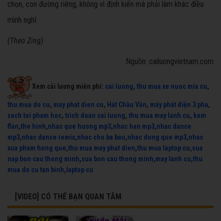
chọn, con đường riêng, không vì định kiến mà phải làm khác điều
mình nghĩ.
(Theo Zing)
Nguồn: cailuongvietnam.com
Xem cải lương miễn phí:
cai luong
,
thu mua xe nuoc mia cu
,
thu mua do cu
,
may phat dien cu
,
Hát Chầu Văn
,
máy phát điện 3 pha
,
sach toi pham hoc
,
trich doan cai luong
,
thu mua may lanh cu
,
kem
flan
,
the hinh
,
nhac que huong mp3
,
nhac han mp3
,
nhac dance
mp3
,
nhac dance remix
,
nhac cho ba bau
,
nhac dong que mp3
,
nhac
xua pham hong que
,
thu mua may phat dien
,
thu mua laptop cu
,
sua
nap bon cau thong minh
,
sua bon cau thong minh
,
may lanh cu
,
thu
mua do cu tan binh
,
laptop cu
[VIDEO] CÓ THỂ BẠN QUAN TÂM