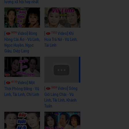
lương xã hội hay nhất
9059
7352
[
Video] Bông
[
Video] Khi
Hồng Cài Áo - Vũ Linh,
Hoa Trà Nở - Vũ Linh,
Ngọc Huyền, Ngọc
Tài Linh
Giàu, Diệp Lang
4110
[
Video] Một
3659
[
Video] Sóng
Thời Phóng Đãng - Vũ
Linh, Tài Linh, Chí Linh
Gió Làng Chài - Vũ
Linh, Tài Linh, Khánh
Tuấn