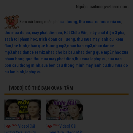
Nguồn: cailuongvietnam.com
Xem cải lương miễn phí:
cai luong
,
thu mua xe nuoc mia cu
,
thu mua do cu
,
may phat dien cu
,
Hát Chầu Văn
,
máy phát điện 3 pha
,
sach toi pham hoc
,
trich doan cai luong
,
thu mua may lanh cu
,
kem
flan
,
the hinh
,
nhac que huong mp3
,
nhac han mp3
,
nhac dance
mp3
,
nhac dance remix
,
nhac cho ba bau
,
nhac dong que mp3
,
nhac xua
pham hong que
,
thu mua may phat dien
,
thu mua laptop cu
,
sua nap
bon cau thong minh
,
sua bon cau thong minh
,
may lanh cu
,
thu mua do
cu tan binh
,
laptop cu
[VIDEO] CÓ THỂ BẠN QUAN TÂM
7674
6926
[
Video] Cải
[
Video] Cải
Lương Xưa : Đời Cô
Lương Xưa : Nước Mắt