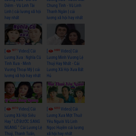
Diễm - Vũ Linh Tài
Chung Tình - Vũ Linh
Linh | cải lương xã hội
Thanh Ngân | cải
hay nhất
lương xã hội hay nhất
6071
6688
[
Video] Cải
[
Video] Cải
Lương Xưa : Nghĩa Cũ
Lương Minh Vương Lệ
Tình Xưa - Minh
Thuỷ Hay Nhất - Cải
Vương Thoại Mỹ | cải
Lương Xã Hội Xưa Bất
lương xã hội hay nhất
Hủ
6976
6393
[
Video] Cải
[
Video] Cải
Lương Xã Hội Siêu
Lương Xưa Một Thuở
Hay " LỠ BƯỚC SANG
Yêu Người Vũ Linh
NGANG " Cải Lương Lệ
Ngọc Huyền cải lương
Thuỷ, Thanh Tuấn,
xã hội hay nhất