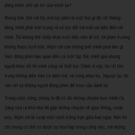
đang kiềm chế cái tôi của mình lại?
Không hẳn. Đối với tôi, mỗi bộ phim là một thứ gì đó rất thiêng
liêng, mình phải trân trọng và nỗ lực đối với mỗi vai diễn đến với
mình. Tôi không thể chấp nhận một diễn viên đi trễ, tới phim trường
không thuộc kịch bản, thậm chí còn không biết mình phải làm gì.
Việc đóng phim liên quan đến cả một tập thể, mình giỏi nhưng
người khác dở thì mình cũng sẽ thất bại. Chính vì vậy, tôi rất tôn
trọng những diễn viên có đam mê, và công nhận họ,. Ngược lại, tôi
vẫn rất sợ những người đóng phim để mưu cầu danh lợi.
Trong cuộc sống, chúng ta đã có đủ những chuyện bực mình rồi.
Sáng vừa ra khỏi nhà đã gặp những chuyện về giao thông, cướp
bóc, thậm chí là cướp một cách trắng trợn giữa ban ngày. Nên tôi
chỉ mong có thể có được sự hòa hợp trong công việc, với những