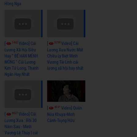
Hồng Nga
5462
5739
[
Video] Cải
[
Video] Cải
Lương Xã Hội Siêu
Lương Xưa Nước Mắt
Hay " BỂ HẬN MÊNH
Chiều Ly Biệt Minh
MÔNG " Cải Lương
Vương Tài Linh cải
Kim Tử Long, Thanh
lương xã hội hay nhất
Ngân Hay Nhất
6041
[
Video] Quán
6327
[
Video] Cải
Nửa Khuya-Minh
Cảnh-Trọng Hữu
Lương Xưa : Rồi 30
Năm Sau - Minh
Vương Lệ Thủy | cải