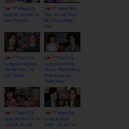
3768
3440
[
Video] Dãy
[
Video] Nhạc
Ngân Hà - Vũ Linh, Tài
Tình - Vũ Linh, Thoại
Linh, Thoại Mỹ
Mỹ, Phương Hồng
Thủy
4114
3966
[
Video] Cải
[
Video] Cải
Lương Xưa Hãy Ngủ
Lương Xưa Đi Biển -
Yên Niềm Đau - Vũ
Vũ Linh, Phương Hồng
Linh, Tài Linh
Thủy, Hương Lan,
Thanh Hằng
4433
3601
[
Video] Cải
[
Video] Cải
Lương Nợ Cha Con Trả
Lương Xưa Còn
- Vũ Linh, Tài Linh
Duyên - Vũ Linh, Tài