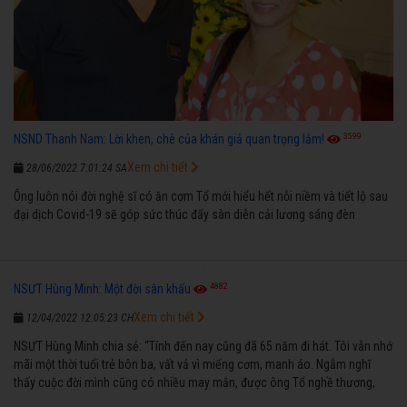
3599
NSND Thanh Nam: Lời khen, chê của khán giả quan trọng lắm!
Xem chi tiết
28/06/2022 7:01:24 SA
Ông luôn nói đời nghệ sĩ có ăn cơm Tổ mới hiểu hết nỗi niềm và tiết lộ sau
đại dịch Covid-19 sẽ góp sức thúc đẩy sàn diễn cải lương sáng đèn
4882
NSƯT Hùng Minh: Một đời sân khấu
Xem chi tiết
12/04/2022 12:05:23 CH
NSƯT Hùng Minh chia sẻ: “Tính đến nay cũng đã 65 năm đi hát. Tôi vẫn nhớ
mãi một thời tuổi trẻ bôn ba, vất vả vì miếng cơm, manh áo. Ngẫm nghĩ
thấy cuộc đời mình cũng có nhiều may mắn, được ông Tổ nghề thương,
nên từ một cậu bé nghèo chẳng biết hát xướng là gì, trong dòng đời xuôi