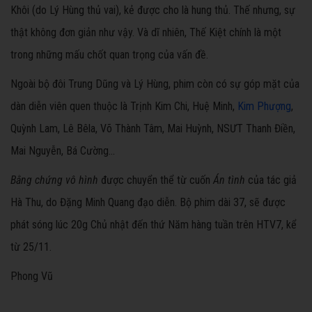
Khôi (do Lý Hùng thủ vai), kẻ được cho là hung thủ. Thế nhưng, sự
thật không đơn giản như vậy. Và dĩ nhiên, Thế Kiệt chính là một
trong những mấu chốt quan trọng của vấn đề.
Ngoài bộ đôi Trung Dũng và Lý Hùng, phim còn có sự góp mặt của
dàn diễn viên quen thuộc là Trịnh Kim Chi, Huệ Minh,
Kim Phượng
,
Quỳnh Lam, Lê Bêla, Võ Thành Tâm, Mai Huỳnh, NSƯT Thanh Điền,
Mai Nguyễn, Bá Cường…
Bằng chứng vô hình
được chuyển thể từ cuốn
Án tình
của tác giả
Hà Thu, do Đặng Minh Quang đạo diễn. Bộ phim dài 37, sẽ được
phát sóng lúc 20g Chủ nhật đến thứ Năm hàng tuần trên HTV7, kể
từ 25/11.
Phong Vũ