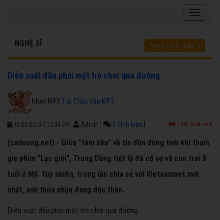
NGHỆ SĨ
Trang chủ
Nghệ sĩ
Diễn xuất đâu phải một trò chơi qua đường
Nhạc MP3:
Hát Chầu Văn MP3
|
Admin
|
0 bình luận
|
1941 lượt xem
10/03/2016 5:10:34 CH
(cailuong.net) - Giữa "tâm bão" về tin đồn đồng tính khi tham
gia phim "Lạc giới", Trung Dũng tiết lộ đã có vợ và con trai 8
tuổi ở Mỹ. Tuy nhiên, trong lần chia sẻ với Vietnamnet mới
nhất, anh thừa nhận đang độc thân.
Diễn xuất đâu phải một trò chơi qua đường