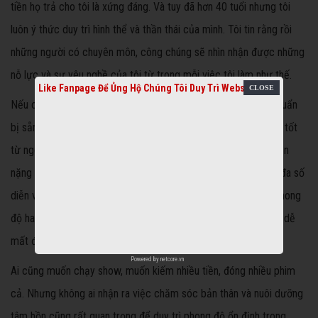
tiền họ trả cho tôi là xứng đáng. Và tuy đã hơn 40 tuổi nhưng tôi
luôn ý thức duy trì hình thể và thần thái của mình. Tôi tin rằng rồi
những người có chuyên môn, công chúng sẽ nhìn nhận được những
nỗ lực và sự yêu nghề của tôi từ trong mỗi việc tôi làm như thế.
Like Fanpage Để Ủng Hộ Chúng Tôi Duy Trì Website
Nếu chẳng may có cơ hội lớn đến với mình, mà mình không chuẩn
bị sẵn sàng để đón nhận nó thì tiếc lắm. Nên tôi luôn chuẩn bị tốt
từ ngoại hình đến năng lực để có thể nhận được những vai diễn
nặng ký hơn, từ đó thành công hơn. Đó chính là cái tư duy mà đa số
diễn viên Việt Nam còn thiếu. Họ không đề cao việc giữ gìn phong
độ hay tuổi xuân của mình, nhưng thực tế, đó là những thứ rất dễ
mất đi.
Powered by
netcore.vn
Ai cũng muốn chạy show, muốn kiếm nhiều tiền, đóng nhiều phim
cả. Nhưng không ai nhận ra việc chăm sóc bản thân và nuôi dưỡng
tâm hồn cũng rất quan trọng để duy trì phong độ ổn định trong