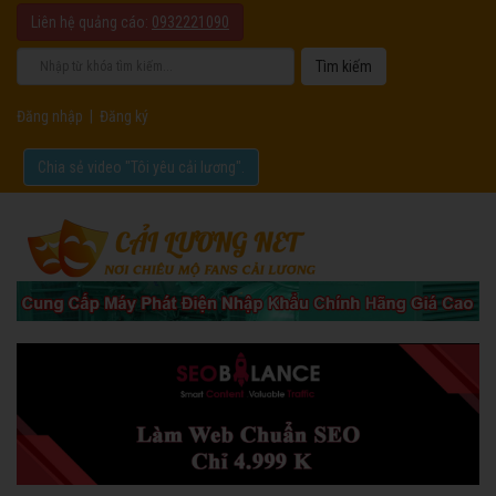
Liên hệ quảng cáo:
0932221090
Đăng nhập
|
Đăng ký
Chia sẻ video "Tôi yêu cải lương".