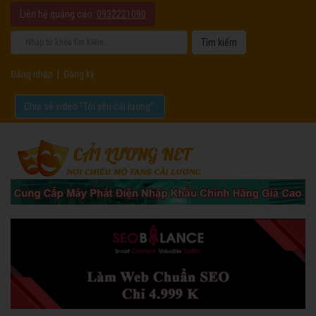
Liên hệ quảng cáo:
0932221090
Đăng nhập
|
Đăng ký
Chia sẻ video "Tôi yêu cải lương".