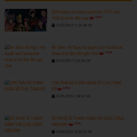
260 tuồng cải lương xưa trước 1975 hay
96205
nhất từ trước đến nay
17/07/2017 11:33:48 CH
Mr. Đàm, Hồ Ngọc Hà quyết add facebook
76308
nhau vì tin đồn đã nghỉ chơi
31/07/2017 5:03:06 CH
CON TRAI NS CHINH NHẪN VỀ CHỊU TANG
42980
BỐ
31/01/2016 1:08:47 CH
NỮ NGHỆ SĨ THANH HẰNG VỚI CUỘC SỐNG
32581
HIỆN NAY
18/05/2016 10:22:21 SA