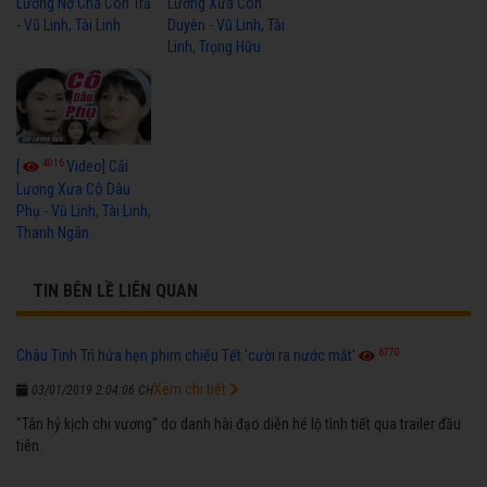
Lương Nợ Cha Con Trả
Lương Xưa Còn
- Vũ Linh, Tài Linh
Duyên - Vũ Linh, Tài
Linh, Trọng Hữu
4016
[
Video] Cải
Lương Xưa Cô Dâu
Phụ - Vũ Linh, Tài Linh,
Thanh Ngân
TIN BÊN LỀ LIÊN QUAN
6770
Châu Tinh Trì hứa hẹn phim chiếu Tết 'cười ra nước mắt'
Xem chi tiết
03/01/2019 2:04:06 CH
"Tân hỷ kịch chi vương" do danh hài đạo diễn hé lộ tình tiết qua trailer đầu
tiên.