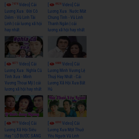
7674
6926
[
Video] Cải
[
Video] Cải
Lương Xưa : Đời Cô
Lương Xưa : Nước Mắt
Diễm - Vũ Linh Tài
Chung Tình - Vũ Linh
Linh | cải lương xã hội
Thanh Ngân | cải
hay nhất
lương xã hội hay nhất
6071
6688
[
Video] Cải
[
Video] Cải
Lương Xưa : Nghĩa Cũ
Lương Minh Vương Lệ
Tình Xưa - Minh
Thuỷ Hay Nhất - Cải
Vương Thoại Mỹ | cải
Lương Xã Hội Xưa Bất
lương xã hội hay nhất
Hủ
6976
6393
[
Video] Cải
[
Video] Cải
Lương Xã Hội Siêu
Lương Xưa Một Thuở
Hay " LỠ BƯỚC SANG
Yêu Người Vũ Linh