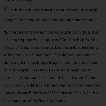
ca khúc sắp ra mắt.
Giọng ca
E ấp
mong khán giả sẽ đón nhận sản phẩm mới của cô.
Năm nay hứa hẹn là một năm bận rộn và đánh dấu sự trở lại mạnh
mẽ trong làng nhạc Việt của giọng ca
E ấp
. Cách đây ít lâu, Hiền
Anh cũng tạo dấu ấn mạnh mẽ và được truyền thông ưu ái gọi tên
là "bông sen Việt trên đất Pháp". Cô đã thể hiện thành công ca
khúc mang âm hưởng dân gian trong đêm diễn giới thiệu bộ sưu
tập mới mang tên "Les Étoiles De Cannes" (Những ngôi sao
Cannes) tại khách sạn InterContinental Carlton Cannes. Bên cạnh
đó, nữ ca sĩ cũng thành công khi đảm nhận vai trò giám khảo trong
cuộc thi Mrs Áo dài Việt Nam 2018 tổ chức tại Paris. Cuộc thi do
"ông trùm chân dài" Vũ Khắc Tiệp tổ chức.