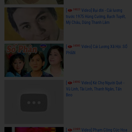
36023
[
Video] Bụi đời - Cải lương
trước 1975 Hùng Cường, Bạch Tuyết,
Mỹ Châu, Dũng Thanh Lâm
34585
[
Video] Cải Lương Xã Hội: SỐ
PHẬN
24592
[
Video] Kẻ Chợ Người Quê -
Vũ Linh, Tài Linh, Thanh Ngân, Tấn
Beo
23609
[
Video] Phạm Công Cúc Hoa