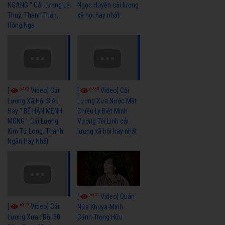
NGANG " Cải Lương Lệ
Ngọc Huyền cải lương
Thuỷ, Thanh Tuấn,
xã hội hay nhất
Hồng Nga
5462
5739
[
Video] Cải
[
Video] Cải
Lương Xã Hội Siêu
Lương Xưa Nước Mắt
Hay " BỂ HẬN MÊNH
Chiều Ly Biệt Minh
MÔNG " Cải Lương
Vương Tài Linh cải
Kim Tử Long, Thanh
lương xã hội hay nhất
Ngân Hay Nhất
6041
[
Video] Quán
6327
[
Video] Cải
Nửa Khuya-Minh
Cảnh-Trọng Hữu
Lương Xưa : Rồi 30