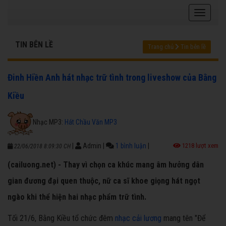
TIN BÊN LỀ
Trang chủ
Tin bên lề
Đinh Hiền Anh hát nhạc trữ tình trong liveshow của Bằng
Kiều
Nhạc MP3:
Hát Chầu Văn MP3
|
Admin
|
1 bình luận
|
1218 lượt xem
22/06/2018 8:09:30 CH
(cailuong.net) - Thay vì chọn ca khúc mang âm hưởng dân
gian đương đại quen thuộc, nữ ca sĩ khoe giọng hát ngọt
ngào khi thể hiện hai nhạc phẩm trữ tình.
Tối 21/6, Bằng Kiều tổ chức đêm
nhạc cải lương
mang tên "Để