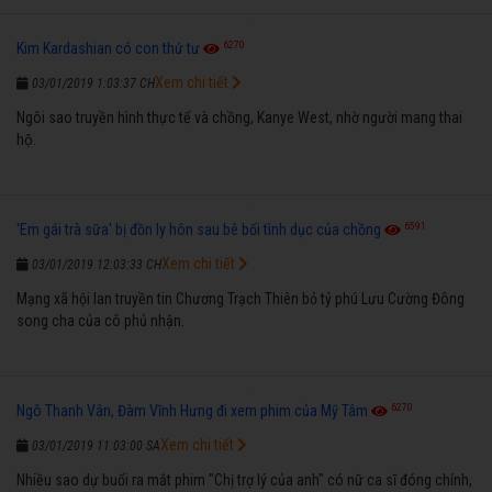
6270
Kim Kardashian có con thứ tư
Xem chi tiết
03/01/2019 1:03:37 CH
Ngôi sao truyền hình thực tế và chồng, Kanye West, nhờ người mang thai
hộ.
6591
'Em gái trà sữa' bị đồn ly hôn sau bê bối tình dục của chồng
Xem chi tiết
03/01/2019 12:03:33 CH
Mạng xã hội lan truyền tin Chương Trạch Thiên bỏ tỷ phú Lưu Cường Đông
song cha của cô phủ nhận.
6270
Ngô Thanh Vân, Đàm Vĩnh Hưng đi xem phim của Mỹ Tâm
Xem chi tiết
03/01/2019 11:03:00 SA
Nhiều sao dự buổi ra mắt phim "Chị trợ lý của anh" có nữ ca sĩ đóng chính,