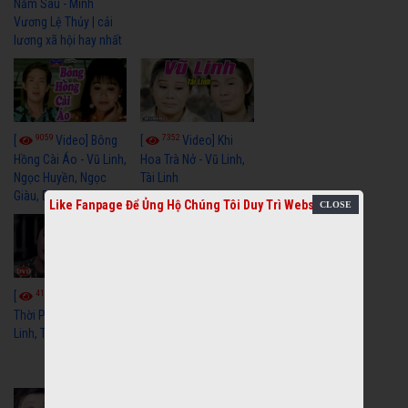
Năm Sau - Minh
Vương Lệ Thủy | cải
lương xã hội hay nhất
9059
7352
[
Video] Bông
[
Video] Khi
Hồng Cài Áo - Vũ Linh,
Hoa Trà Nở - Vũ Linh,
Ngọc Huyền, Ngọc
Tài Linh
Giàu, Diệp Lang
Like Fanpage Để Ủng Hộ Chúng Tôi Duy Trì Website
4110
[
Video] Một
3659
[
Video] Sóng
Thời Phóng Đãng - Vũ
Linh, Tài Linh, Chí Linh
Gió Làng Chài - Vũ
Linh, Tài Linh, Khánh
Tuấn