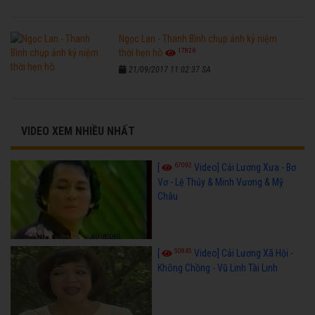
Ngọc Lan - Thanh Bình chụp ảnh kỷ niệm
17826
thời hẹn hò
21/09/2017 11:02:37 SA
VIDEO XEM NHIỀU NHẤT
67092
[
Video] Cải Lương Xưa - Bơ
Vơ - Lệ Thủy & Minh Vương & Mỹ
Châu
50845
[
Video] Cải Lương Xã Hội -
Không Chồng - Vũ Linh Tài Linh