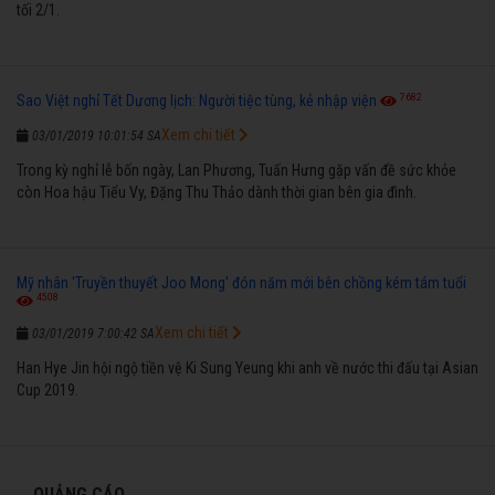
tối 2/1.
7682
Sao Việt nghỉ Tết Dương lịch: Người tiệc tùng, kẻ nhập viện
Xem chi tiết
03/01/2019 10:01:54 SA
Trong kỳ nghỉ lễ bốn ngày, Lan Phương, Tuấn Hưng gặp vấn đề sức khỏe
còn Hoa hậu Tiểu Vy, Đặng Thu Thảo dành thời gian bên gia đình.
Mỹ nhân 'Truyền thuyết Joo Mong' đón năm mới bên chồng kém tám tuổi
4508
Xem chi tiết
03/01/2019 7:00:42 SA
Han Hye Jin hội ngộ tiền vệ Ki Sung Yeung khi anh về nước thi đấu tại Asian
Cup 2019.
QUẢNG CÁO