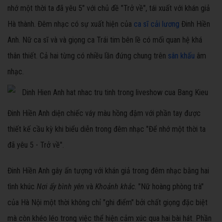
nhớ một thời ta đã yêu 5" với chủ đề "Trở về", tái xuất với khán giả
Hà thành. Đêm nhạc có sự xuất hiện của
ca sĩ cải lương
Đinh Hiền
Anh. Nữ ca sĩ và và giọng ca Trái tim bên lề có mối quan hệ khá
thân thiết. Cả hai từng có nhiều lần đứng chung trên
sân khấu
âm
nhạc.
Đinh Hiền Anh diện chiếc váy màu hồng đậm với phần tay được
thiết kế cầu kỳ khi biểu diễn trong đêm nhạc "Để nhớ một thời ta
đã yêu 5 - Trở về".
Đinh Hiền Anh gây ấn tượng với khán giả trong đêm nhạc bằng hai
tình khúc
Nơi ấy bình yên
và
Khoảnh khắc
. "Nữ hoàng phòng trà"
của Hà Nội một thời không chỉ "ghi điểm" bởi chất giọng đặc biệt
mà còn khéo léo trong việc thể hiện cảm xúc qua hai bài hát. Phần