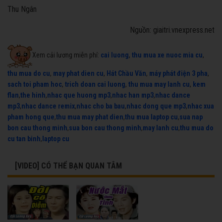
Thu Ngân
Nguồn: giaitri.vnexpress.net
Xem cải lương miễn phí:
cai luong
,
thu mua xe nuoc mia cu
,
thu mua do cu
,
may phat dien cu
,
Hát Chầu Văn
,
máy phát điện 3 pha
,
sach toi pham hoc
,
trich doan cai luong
,
thu mua may lanh cu
,
kem
flan
,
the hinh
,
nhac que huong mp3
,
nhac han mp3
,
nhac dance
mp3
,
nhac dance remix
,
nhac cho ba bau
,
nhac dong que mp3
,
nhac xua
pham hong que
,
thu mua may phat dien
,
thu mua laptop cu
,
sua nap
bon cau thong minh
,
sua bon cau thong minh
,
may lanh cu
,
thu mua do
cu tan binh
,
laptop cu
[VIDEO] CÓ THỂ BẠN QUAN TÂM