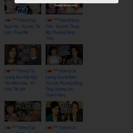
Powered by
netcore.vn
3768
3440
[
Video] Dãy
[
Video] Nhạc
Ngân Hà - Vũ Linh, Tài
Tình - Vũ Linh, Thoại
Linh, Thoại Mỹ
Mỹ, Phương Hồng
Thủy
4114
3966
[
Video] Cải
[
Video] Cải
Lương Xưa Hãy Ngủ
Lương Xưa Đi Biển -
Yên Niềm Đau - Vũ
Vũ Linh, Phương Hồng
Linh, Tài Linh
Thủy, Hương Lan,
Thanh Hằng
4433
3601
[
Video] Cải
[
Video] Cải