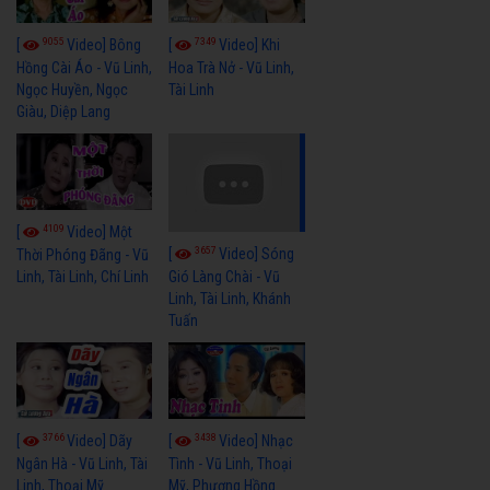
9055
7349
[
Video] Bông
[
Video] Khi
Hồng Cài Áo - Vũ Linh,
Hoa Trà Nở - Vũ Linh,
Ngọc Huyền, Ngọc
Tài Linh
Giàu, Diệp Lang
4109
[
Video] Một
3657
[
Video] Sóng
Thời Phóng Đãng - Vũ
Linh, Tài Linh, Chí Linh
Gió Làng Chài - Vũ
Linh, Tài Linh, Khánh
Tuấn
3766
3438
[
Video] Dãy
[
Video] Nhạc
Ngân Hà - Vũ Linh, Tài
Tình - Vũ Linh, Thoại
Linh, Thoại Mỹ
Mỹ, Phương Hồng