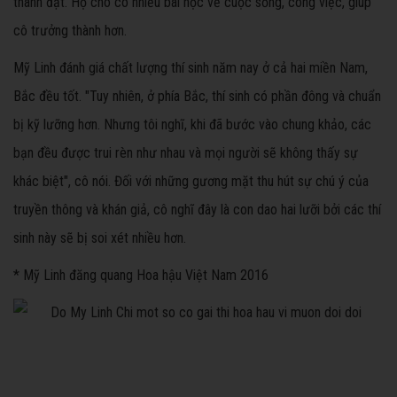
thành đạt. Họ cho cô nhiều bài học về cuộc sống, công việc, giúp
cô trưởng thành hơn.
Mỹ Linh đánh giá chất lượng thí sinh năm nay ở cả hai miền Nam,
Bắc đều tốt. "Tuy nhiên, ở phía Bắc, thí sinh có phần đông và chuẩn
bị kỹ lưỡng hơn. Nhưng tôi nghĩ, khi đã bước vào chung khảo, các
bạn đều được trui rèn như nhau và mọi người sẽ không thấy sự
khác biệt", cô nói. Đối với những gương mặt thu hút sự chú ý của
truyền thông và khán giả, cô nghĩ đây là con dao hai lưỡi bởi các thí
sinh này sẽ bị soi xét nhiều hơn.
* Mỹ Linh đăng quang Hoa hậu Việt Nam 2016