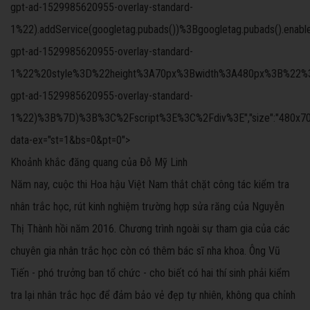
gpt-ad-1529985620955-overlay-standard-
1%22).addService(googletag.pubads())%3Bgoogletag.pubads().ena
gpt-ad-1529985620955-overlay-standard-
1%22%20style%3D%22height%3A70px%3Bwidth%3A480px%3B%22%3E%3C
gpt-ad-1529985620955-overlay-standard-
1%22)%3B%7D)%3B%3C%2Fscript%3E%3C%2Fdiv%3E","size":"480x70","offs
data-ex="st=1&bs=0&pt=0">
Khoảnh khắc đăng quang của Đỗ Mỹ Linh
Năm nay, cuộc thi Hoa hậu Việt Nam thắt chặt công tác kiểm tra
nhân trắc học, rút kinh nghiệm trường hợp sửa răng của Nguyễn
Thị Thành hồi năm 2016. Chương trình ngoài sự tham gia của các
chuyên gia nhân trắc học còn có thêm bác sĩ nha khoa. Ông Vũ
Tiến - phó trưởng ban tổ chức - cho biết có hai thí sinh phải kiểm
tra lại nhân trắc học để đảm bảo vẻ đẹp tự nhiên, không qua chỉnh