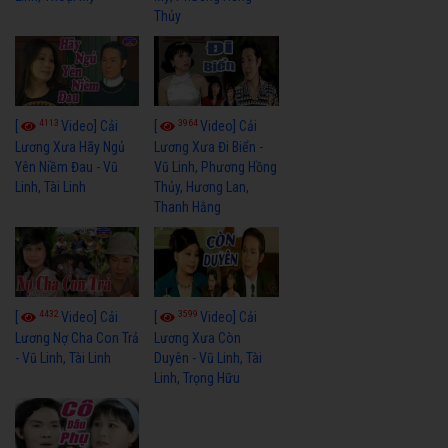
Thủy
4113
3964
[
Video] Cải
[
Video] Cải
Lương Xưa Hãy Ngủ
Lương Xưa Đi Biển -
Yên Niềm Đau - Vũ
Vũ Linh, Phương Hồng
Linh, Tài Linh
Thủy, Hương Lan,
Thanh Hằng
4432
3599
[
Video] Cải
[
Video] Cải
Lương Nợ Cha Con Trả
Lương Xưa Còn
- Vũ Linh, Tài Linh
Duyên - Vũ Linh, Tài
Linh, Trọng Hữu