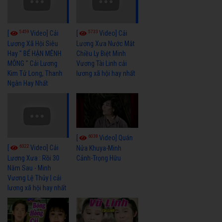
5459
5733
[
Video] Cải
[
Video] Cải
Lương Xã Hội Siêu
Lương Xưa Nước Mắt
Hay " BỂ HẬN MÊNH
Chiều Ly Biệt Minh
MÔNG " Cải Lương
Vương Tài Linh cải
Kim Tử Long, Thanh
lương xã hội hay nhất
Ngân Hay Nhất
6038
[
Video] Quán
6322
[
Video] Cải
Nửa Khuya-Minh
Cảnh-Trọng Hữu
Lương Xưa : Rồi 30
Năm Sau - Minh
Vương Lệ Thủy | cải
lương xã hội hay nhất