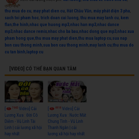
thu mua do cu
,
may phat dien cu
,
Hát Chầu Văn
,
máy phát điện 3 pha
,
sach toi pham hoc
,
trich doan cai luong
,
thu mua may lanh cu
,
kem
flan
,
the hinh
,
nhac que huong mp3
,
nhac han mp3
,
nhac dance
mp3
,
nhac dance remix
,
nhac cho ba bau
,
nhac dong que mp3
,
nhac xua
pham hong que
,
thu mua may phat dien
,
thu mua laptop cu
,
sua nap
bon cau thong minh
,
sua bon cau thong minh
,
may lanh cu
,
thu mua do
cu tan binh
,
laptop cu
[VIDEO] CÓ THỂ BẠN QUAN TÂM
7665
6918
[
Video] Cải
[
Video] Cải
Lương Xưa : Đời Cô
Lương Xưa : Nước Mắt
Diễm - Vũ Linh Tài
Chung Tình - Vũ Linh
Linh | cải lương xã hội
Thanh Ngân | cải
hay nhất
lương xã hội hay nhất