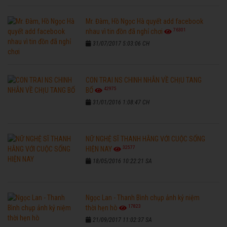
Mr. Đàm, Hồ Ngọc Hà quyết add facebook
76301
nhau vì tin đồn đã nghỉ chơi
31/07/2017 5:03:06 CH
CON TRAI NS CHINH NHẪN VỀ CHỊU TANG
42975
BỐ
31/01/2016 1:08:47 CH
NỮ NGHỆ SĨ THANH HẰNG VỚI CUỘC SỐNG
32577
HIỆN NAY
18/05/2016 10:22:21 SA
Ngọc Lan - Thanh Bình chụp ảnh kỷ niệm
17823
thời hẹn hò
21/09/2017 11:02:37 SA