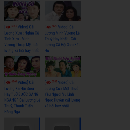
6055
6679
[
Video] Cải
[
Video] Cải
Lương Xưa : Nghĩa Cũ
Lương Minh Vương Lệ
Tình Xưa - Minh
Thuỷ Hay Nhất - Cải
Vương Thoại Mỹ | cải
Lương Xã Hội Xưa Bất
lương xã hội hay nhất
Hủ
6969
6389
[
Video] Cải
[
Video] Cải
Lương Xã Hội Siêu
Lương Xưa Một Thuở
Hay " LỠ BƯỚC SANG
Yêu Người Vũ Linh
NGANG " Cải Lương Lệ
Ngọc Huyền cải lương
Thuỷ, Thanh Tuấn,
xã hội hay nhất
Hồng Nga