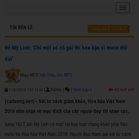
TIN BÊN LỀ
Trang chủ
Tin bên lề
Đỗ Mỹ Linh: 'Chỉ một số cô gái thi hoa hậu vì muốn đổi
đời'
Nhạc MP3:
Hát Chầu Văn MP3
|
Admin
|
1 bình luận
|
922 lượt xem
11/07/2018 7:01:14 SA
(cailuong.net) - Với tư cách giám khảo, Hoa hậu Việt Nam
2016 nhìn nhận về mục đích của các người đẹp thi nhan sắc.
Sáng 10/7, Đỗ Mỹ Linh có mặt tại họp báo chung khảo phía Bắc
cuộc thi Hoa hậu Việt Nam 2018. Người đẹp tham gia với tư cách