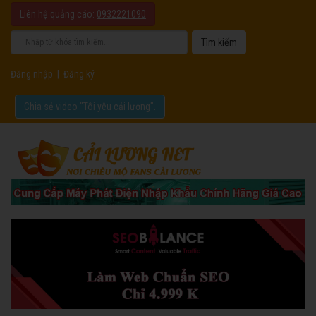
Liên hệ quảng cáo:
0932221090
Đăng nhập
|
Đăng ký
Chia sẻ video "Tôi yêu cải lương".