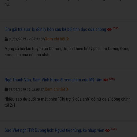
hộ.
6585
'Em gái trà sữa' bị đồn ly hôn sau bê bối tình dục của chồng
Xem chi tiết
03/01/2019 12:03:33 CH
Mạng xã hội lan truyền tin Chương Trạch Thiên bỏ tỷ phú Lưu Cường Đông
song cha của cô phủ nhận.
6265
Ngô Thanh Vân, Đàm Vĩnh Hưng đi xem phim của Mỹ Tâm
Xem chi tiết
03/01/2019 11:03:00 SA
Nhiều sao dự buổi ra mắt phim "Chị trợ lý của anh" có nữ ca sĩ đóng chính,
tối 2/1.
7676
Sao Việt nghỉ Tết Dương lịch: Người tiệc tùng, kẻ nhập viện