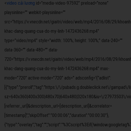
<
video cải lương
id="media-video-97592" preload="none"
playsinline="" webkit-playsinline=""
src="https://v.vnecdn.net/giaitri/video/web/mp4/2016/08/29/khoanh
khac-dang-quang-cua-do-my-linh-1472436268.mp4"
type="video/mp4" style="width: 100%; height: 100%;" data-240=""
data-360="" data-480="" data-
720="https://v.vnecdn.net/giaitri/video/web/mp4/2016/08/29/khoan
khac-dang-quang-cua-do-my-linh-1472436268.mp4" max-
mode="720" active-mode="720" ads='' adsconfig='{"adlist":
[{"type":"preroll","tag":"https:\/\/pubads.g.doubleclick.net\/gampad\/
sz=640x360|400x300|480x70|640x480|320x180&iu=\/27973503\/video
[referrer_url]&description_url=[description_url]&correlator=
[timestamp]","skipOffset":"00:00:06","duration":"00:00:30"},
{"type":"overlay","tag":"","script":"%3Cscript%3Eif(!windo