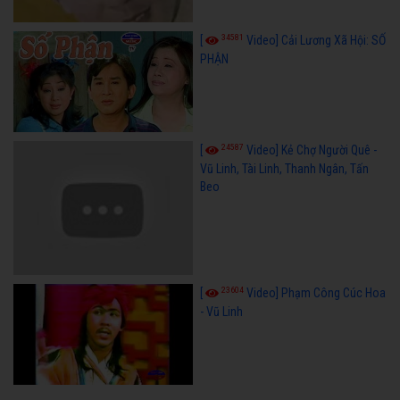
34581
[
Video] Cải Lương Xã Hội: SỐ
PHẬN
24587
[
Video] Kẻ Chợ Người Quê -
Vũ Linh, Tài Linh, Thanh Ngân, Tấn
Beo
23604
[
Video] Phạm Công Cúc Hoa
- Vũ Linh