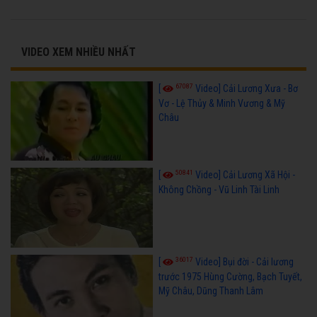
VIDEO XEM NHIỀU NHẤT
67087
[
Video] Cải Lương Xưa - Bơ
Vơ - Lệ Thủy & Minh Vương & Mỹ
Châu
50841
[
Video] Cải Lương Xã Hội -
Không Chồng - Vũ Linh Tài Linh
36017
[
Video] Bụi đời - Cải lương
trước 1975 Hùng Cường, Bạch Tuyết,
Mỹ Châu, Dũng Thanh Lâm