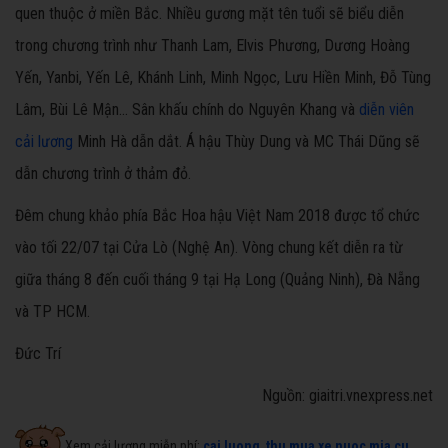
quen thuộc ở miền Bắc. Nhiều gương mặt tên tuổi sẽ biểu diễn
trong chương trình như Thanh Lam, Elvis Phương, Dương Hoàng
Yến, Yanbi, Yến Lê, Khánh Linh, Minh Ngọc, Lưu Hiền Minh, Đỗ Tùng
Lâm, Bùi Lê Mận... Sân khấu chính do Nguyên Khang và
diễn viên
cải lương
Minh Hà dẫn dắt. Á hậu Thùy Dung và MC Thái Dũng sẽ
dẫn chương trình ở thảm đỏ.
Đêm chung khảo phía Bắc Hoa hậu Việt Nam 2018 được tổ chức
vào tối 22/07 tại Cửa Lò (Nghệ An). Vòng chung kết diễn ra từ
giữa tháng 8 đến cuối tháng 9 tại Hạ Long (Quảng Ninh), Đà Nẵng
và TP HCM.
Đức Trí
Nguồn: giaitri.vnexpress.net
Xem cải lương miễn phí:
cai luong
,
thu mua xe nuoc mia cu
,