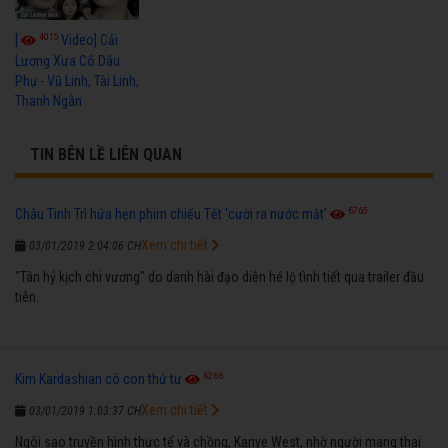
4015
[
Video] Cải
Lương Xưa Cô Dâu
Phụ - Vũ Linh, Tài Linh,
Thanh Ngân
TIN BÊN LỀ LIÊN QUAN
6765
Châu Tinh Trì hứa hẹn phim chiếu Tết 'cười ra nước mắt'
Xem chi tiết
03/01/2019 2:04:06 CH
"Tân hỷ kịch chi vương" do danh hài đạo diễn hé lộ tình tiết qua trailer đầu
tiên.
6266
Kim Kardashian có con thứ tư
Xem chi tiết
03/01/2019 1:03:37 CH
Ngôi sao truyền hình thực tế và chồng, Kanye West, nhờ người mang thai