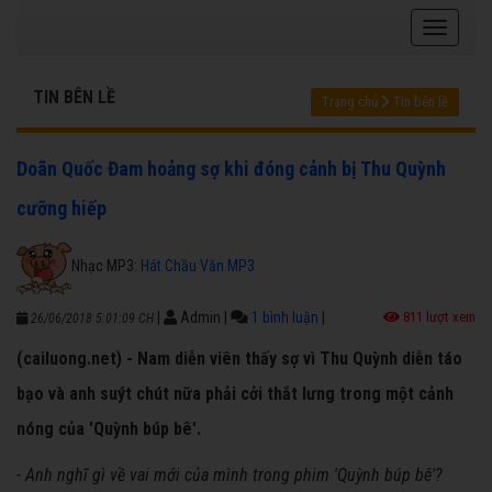
TIN BÊN LỀ
Trang chủ
Tin bên lề
Doãn Quốc Đam hoảng sợ khi đóng cảnh bị Thu Quỳnh
cưỡng hiếp
Nhạc MP3:
Hát Chầu Văn MP3
|
Admin
|
1 bình luận
|
811 lượt xem
26/06/2018 5:01:09 CH
(cailuong.net) - Nam diễn viên thấy sợ vì Thu Quỳnh diễn táo
bạo và anh suýt chút nữa phải cởi thắt lưng trong một cảnh
nóng của 'Quỳnh búp bê'.
- Anh nghĩ gì
về vai mới của mình trong phim 'Quỳnh búp bê'?