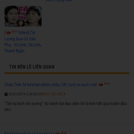
4013
[
Video] Cải
Lương Xưa Cô Dâu
Phụ - Vũ Linh, Tài Linh,
Thanh Ngân
TIN BÊN LỀ LIÊN QUAN
6761
Châu Tinh Trì hứa hẹn phim chiếu Tết 'cười ra nước mắt'
Xem chi tiết
03/01/2019 2:04:06 CH
"Tân hỷ kịch chi vương" do danh hài đạo diễn hé lộ tình tiết qua trailer đầu
tiên.
6260
Kim Kardashian có con thứ tư