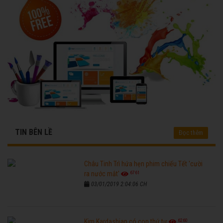
TIN BÊN LỀ
Đọc thêm
Châu Tinh Trì hứa hẹn phim chiếu Tết 'cười
6761
ra nước mắt'
03/01/2019 2:04:06 CH
6260
Kim Kardashian có con thứ tư