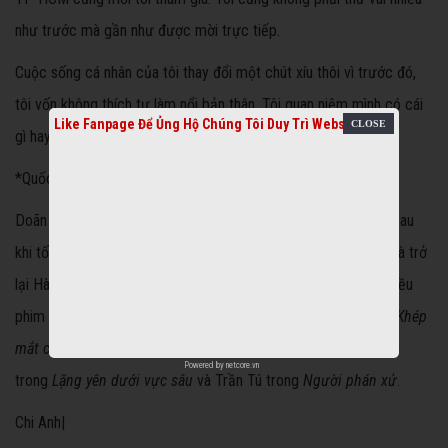
như trước mà gần như được mời trực tiếp.
Cuộc sống cá nhân của tôi thay đổi một chút xíu thôi vì trước đó,
tôi vốn không thích tự làm nổi bản thân. Tôi quan niệm mình có cái
Like Fanpage Để Ủng Hộ Chúng Tôi Duy Trì Website
gì hay thì người ta tự biết chứ không thích khoe khoang.
*Quốc Đam trong vai Trần Tú của 'Người phán xử'
Doãn Quốc Đam từng theo học Đại học Sân khấu - Điện ảnh. Sau
khi tốt nghiệp, anh sinh sống chủ yếu ở quê nhà Thái Nguyên và trở
lại Hà Nội mỗi khi có dự án phim. Quốc Đam từng tham gia nhiều
phim truyền hình như
Khi đàn chim trở về 3
,
Câu hỏi số 5
hay
Khép
mắt chờ ngày mai
. Năm 2017, anh gây ấn tượng với vai Phống
Powered by
netcore.vn
trong
Lặng yên dưới vực sâu
và Trần Tú trong
Người phán xử
.
Chi Anh|