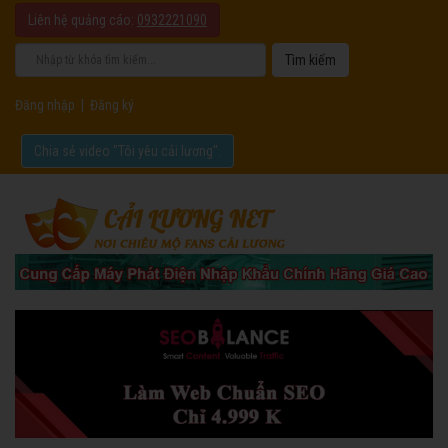
Liên hệ quảng cáo:
0932221090
Đăng nhập
|
Đăng ký
Chia sẻ video "Tôi yêu cải lương".