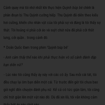
Cảnh quay mà tôi nhớ nhất khi thực hiện
Quỳnh búp bê
chính là
phân đoạn bị Thu Quỳnh cưỡng hiếp. Thu Quỳnh đã diễn theo kiểu
hơi cuồng, khiến cho nhân vật của tôi phải sợ và đúng là tôi thấy sợ
thật. Tôi hoảng vì phải cởi áo và suýt chút nữa đã phải cởi thắt
lưng, cởi quần... trong cảnh đó.
* Doãn Quốc Đam trong phim 'Quỳnh búp bê'
- Anh cảm thấy thế nào khi phải thực hiện vô số cảnh đánh đập
bạn diễn nữ?
- Lúc nào tôi cũng thấy áy náy với các cô ấy. Sau mỗi cái tát, tôi
đều chạy lại ôm bạn diễn một cái. Từ trước đến giờ tôi chưa bao
giờ nghĩ đến chuyện đánh phụ nữ. Kể cả có tức giận lắm, tôi cũng
chỉ trút giận lên một vật nào đó. Dù đã xin lỗi, tôi vẫn không cảm
thấy bớt áy náy chút nào.