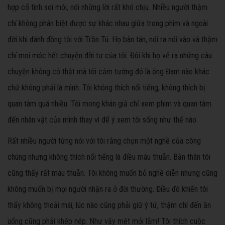
hợp cố tình soi mói, nói những lời rất khó chịu. Nhiều người thậm
chí không phân biệt được sự khác nhau giữa trong phim và ngoài
đời khi đánh đồng tôi với Trần Tú. Họ bàn tán, nói ra nói vào và thậm
chí moi móc hết chuyện đời tư của tôi. Đôi khi họ vẽ ra những câu
chuyện không có thật mà tôi cảm tưởng đó là ông Đam nào khác
chứ không phải là mình. Tôi không thích nổi tiếng, không thích bị
quan tâm quá nhiều. Tôi mong khán giả chỉ xem phim và quan tâm
đến nhân vật của mình thay vì để ý xem tôi sống như thế nào.
Rất nhiều người từng nói với tôi rằng chọn một nghề của công
chúng nhưng không thích nổi tiếng là điều mâu thuẫn. Bản thân tôi
cũng thấy rất mâu thuẫn. Tôi không muốn bỏ nghề diễn nhưng cũng
không muốn bị mọi người nhận ra ở đời thường. Điều đó khiến tôi
thấy không thoải mái, lúc nào cũng phải giữ ý tứ, thậm chí đến ăn
uống cũng phải khép nép. Như vậy mệt mỏi lắm! Tôi thích cuộc