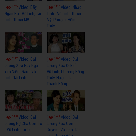
3765
3437
[
Video] Dãy
[
Video] Nhạc
Ngân Hà - Vũ Linh, Tài
Tình - Vũ Linh, Thoại
Linh, Thoại Mỹ
Mỹ, Phương Hồng
Thủy
4112
3962
[
Video] Cải
[
Video] Cải
Lương Xưa Hãy Ngủ
Lương Xưa Đi Biển -
Yên Niềm Đau - Vũ
Vũ Linh, Phương Hồng
Linh, Tài Linh
Thủy, Hương Lan,
Thanh Hằng
4430
3598
[
Video] Cải
[
Video] Cải
Lương Nợ Cha Con Trả
Lương Xưa Còn
- Vũ Linh, Tài Linh
Duyên - Vũ Linh, Tài
Linh, Trọng Hữu