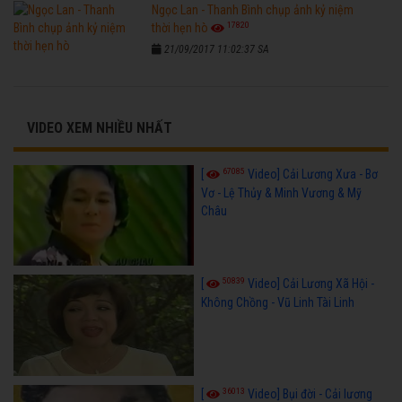
Ngọc Lan - Thanh Bình chụp ảnh kỷ niệm
17820
thời hẹn hò
21/09/2017 11:02:37 SA
VIDEO XEM NHIỀU NHẤT
67085
[
Video] Cải Lương Xưa - Bơ
Vơ - Lệ Thủy & Minh Vương & Mỹ
Châu
50839
[
Video] Cải Lương Xã Hội -
Không Chồng - Vũ Linh Tài Linh
36013
[
Video] Bụi đời - Cải lương