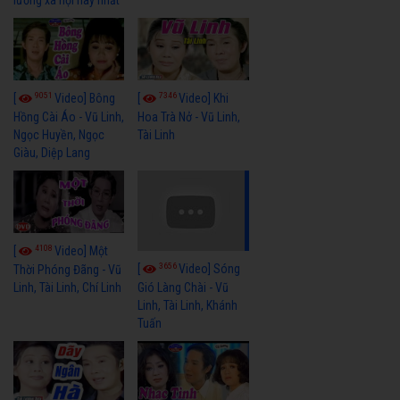
9051
7346
[
Video] Bông
[
Video] Khi
Hồng Cài Áo - Vũ Linh,
Hoa Trà Nở - Vũ Linh,
Ngọc Huyền, Ngọc
Tài Linh
Giàu, Diệp Lang
4108
[
Video] Một
3656
[
Video] Sóng
Thời Phóng Đãng - Vũ
Linh, Tài Linh, Chí Linh
Gió Làng Chài - Vũ
Linh, Tài Linh, Khánh
Tuấn