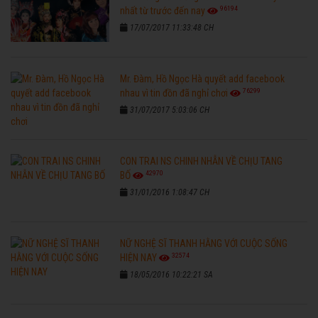
96194
nhất từ trước đến nay
17/07/2017 11:33:48 CH
Mr. Đàm, Hồ Ngọc Hà quyết add facebook
76299
nhau vì tin đồn đã nghỉ chơi
31/07/2017 5:03:06 CH
CON TRAI NS CHINH NHẪN VỀ CHỊU TANG
42970
BỐ
31/01/2016 1:08:47 CH
NỮ NGHỆ SĨ THANH HẰNG VỚI CUỘC SỐNG
32574
HIỆN NAY
18/05/2016 10:22:21 SA