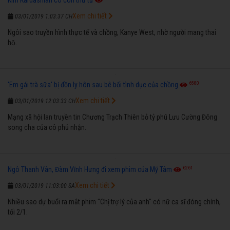
Xem chi tiết
03/01/2019 1:03:37 CH
Ngôi sao truyền hình thực tế và chồng, Kanye West, nhờ người mang thai
hộ.
6580
'Em gái trà sữa' bị đồn ly hôn sau bê bối tình dục của chồng
Xem chi tiết
03/01/2019 12:03:33 CH
Mạng xã hội lan truyền tin Chương Trạch Thiên bỏ tỷ phú Lưu Cường Đông
song cha của cô phủ nhận.
6261
Ngô Thanh Vân, Đàm Vĩnh Hưng đi xem phim của Mỹ Tâm
Xem chi tiết
03/01/2019 11:03:00 SA
Nhiều sao dự buổi ra mắt phim "Chị trợ lý của anh" có nữ ca sĩ đóng chính,
tối 2/1.