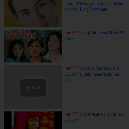
trước 1975 Hùng Cường, Bạch Tuyết,
Mỹ Châu, Dũng Thanh Lâm
34576
[
Video] Cải Lương Xã Hội: SỐ
PHẬN
24584
[
Video] Kẻ Chợ Người Quê -
Vũ Linh, Tài Linh, Thanh Ngân, Tấn
Beo
23600
[
Video] Phạm Công Cúc Hoa
- Vũ Linh