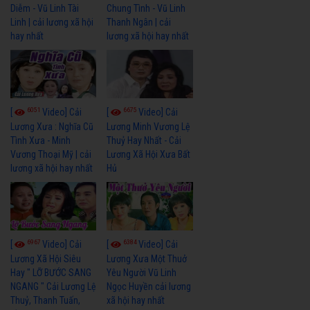
Diễm - Vũ Linh Tài
Chung Tình - Vũ Linh
Linh | cải lương xã hội
Thanh Ngân | cải
hay nhất
lương xã hội hay nhất
6051
6675
[
Video] Cải
[
Video] Cải
Lương Xưa : Nghĩa Cũ
Lương Minh Vương Lệ
Tình Xưa - Minh
Thuỷ Hay Nhất - Cải
Vương Thoại Mỹ | cải
Lương Xã Hội Xưa Bất
lương xã hội hay nhất
Hủ
6967
6384
[
Video] Cải
[
Video] Cải
Lương Xã Hội Siêu
Lương Xưa Một Thuở
Hay " LỠ BƯỚC SANG
Yêu Người Vũ Linh
NGANG " Cải Lương Lệ
Ngọc Huyền cải lương
Thuỷ, Thanh Tuấn,
xã hội hay nhất