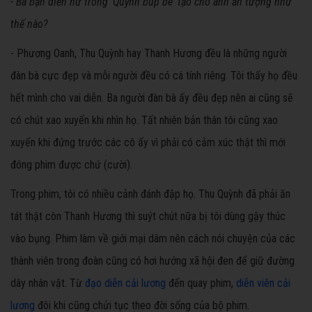
- Ba bạn diễn nữ trong 'Quỳnh
búp bê'
tạo cho anh ấn tượng như
thế nào?
- Phương Oanh, Thu Quỳnh hay Thanh Hương đều là những người
đàn bà cực đẹp và mỗi người đều có cá tính riêng. Tôi thấy họ đều
hết mình cho vai diễn. Ba người đàn bà ấy đều đẹp nên ai cũng sẽ
có chút xao xuyến khi nhìn họ. Tất nhiên bản thân tôi cũng xao
xuyến khi đứng trước các cô ấy vì phải có cảm xúc thật thì mới
đóng phim được chứ (cười).
Trong phim, tôi có nhiều cảnh đánh đập họ. Thu Quỳnh đã phải ăn
tát thật còn Thanh Hương thì suýt chút nữa bị tôi dùng gậy thúc
vào bụng. Phim làm về giới mại dâm nên cách nói chuyện của các
thành viên trong đoàn cũng có hơi hướng xã hội đen để giữ đường
dây nhân vật. Từ
đạo diễn cải lương
đến quay phim,
diễn viên cải
lương
đôi khi cũng chửi tục theo đời sống của bộ phim.