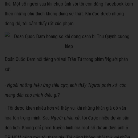
thù. Một số người sau khi chụp ảnh với tôi còn đăng Facebook kèm
theo những chú thích không đúng sự thật. Khi đọc được những
dòng đó, tôi cảm thấy rất xúc phạm.
Doãn Quốc Đam nổi tiếng với vai Trần Tú trong phim 'Người phán
xử'.
- Ngoài những hiệu ứng tiêu cực, anh thấy 'N
gười phán xử'
còn
mang đến cho mình điều gì?
- Tôi được khen nhiều hơn và thấy vui khi những khán giả có văn
hóa tôn trọng mình. Sau
Người phán xử
, tôi được nhiều dự án săn
đón hơn. Không chỉ phim truyền hình mà một số dự án điện ảnh ở
TP HCM cũng mời tôi tham gia. Tôi cũng không phải thử vai nhiều