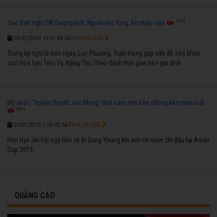
7674
Sao Việt nghỉ Tết Dương lịch: Người tiệc tùng, kẻ nhập viện
Xem chi tiết
03/01/2019 10:01:54 SA
Trong kỳ nghỉ lễ bốn ngày, Lan Phương, Tuấn Hưng gặp vấn đề sức khỏe
còn Hoa hậu Tiểu Vy, Đặng Thu Thảo dành thời gian bên gia đình.
Mỹ nhân 'Truyền thuyết Joo Mong' đón năm mới bên chồng kém tám tuổi
4501
Xem chi tiết
03/01/2019 7:00:42 SA
Han Hye Jin hội ngộ tiền vệ Ki Sung Yeung khi anh về nước thi đấu tại Asian
Cup 2019.
QUẢNG CÁO