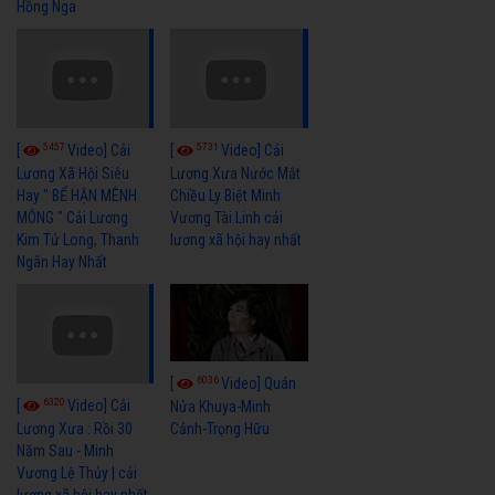
Hồng Nga
5457
5731
[
Video] Cải
[
Video] Cải
Lương Xã Hội Siêu
Lương Xưa Nước Mắt
Hay " BỂ HẬN MÊNH
Chiều Ly Biệt Minh
MÔNG " Cải Lương
Vương Tài Linh cải
Kim Tử Long, Thanh
lương xã hội hay nhất
Ngân Hay Nhất
6036
[
Video] Quán
6320
[
Video] Cải
Nửa Khuya-Minh
Cảnh-Trọng Hữu
Lương Xưa : Rồi 30
Năm Sau - Minh
Vương Lệ Thủy | cải
lương xã hội hay nhất