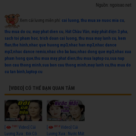
Nguồn: ngoisao.net
Xem cải lương miễn phí:
cai luong
,
thu mua xe nuoc mia cu
,
thu mua do cu
,
may phat dien cu
,
Hát Chầu Văn
,
máy phát điện 3 pha
,
sach toi pham hoc
,
trich doan cai luong
,
thu mua may lanh cu
,
kem
flan
,
the hinh
,
nhac que huong mp3
,
nhac han mp3
,
nhac dance
mp3
,
nhac dance remix
,
nhac cho ba bau
,
nhac dong que mp3
,
nhac xua
pham hong que
,
thu mua may phat dien
,
thu mua laptop cu
,
sua nap
bon cau thong minh
,
sua bon cau thong minh
,
may lanh cu
,
thu mua do
cu tan binh
,
laptop cu
[VIDEO] CÓ THỂ BẠN QUAN TÂM
7661
6914
[
Video] Cải
[
Video] Cải
Lương Xưa : Đời Cô
Lương Xưa : Nước Mắt