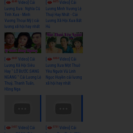
6049
6675
[
Video] Cải
[
Video] Cải
Lương Xưa : Nghĩa Cũ
Lương Minh Vương Lệ
Tình Xưa - Minh
Thuỷ Hay Nhất - Cải
Vương Thoại Mỹ | cải
Lương Xã Hội Xưa Bất
lương xã hội hay nhất
Hủ
6967
6384
[
Video] Cải
[
Video] Cải
Lương Xã Hội Siêu
Lương Xưa Một Thuở
Hay " LỠ BƯỚC SANG
Yêu Người Vũ Linh
NGANG " Cải Lương Lệ
Ngọc Huyền cải lương
Thuỷ, Thanh Tuấn,
xã hội hay nhất
Hồng Nga
5457
5731
[
Video] Cải
[
Video] Cải