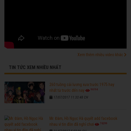
Xem thêm nhiều video khác
TIN TỨC XEM NHIỀU NHẤT
260 tuồng cải lương xưa trước 1975 hay
96194
nhất từ trước đến nay
17/07/2017 11:33:48 CH
Mr. Đàm, Hồ Ngọc Hà quyết add facebook
76299
nhau vì tin đồn đã nghỉ chơi