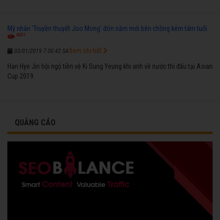
Mỹ nhân 'Truyền thuyết Joo Mong' đón năm mới bên chồng kém tám tuổi
4501
Xem chi tiết
03/01/2019 7:00:42 SA
Han Hye Jin hội ngộ tiền vệ Ki Sung Yeung khi anh về nước thi đấu tại Asian
Cup 2019.
QUẢNG CÁO