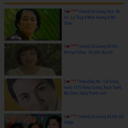
67085
[
Video] Cải Lương Xưa - Bơ
Vơ - Lệ Thủy & Minh Vương & Mỹ
Châu
50839
[
Video] Cải Lương Xã Hội -
Không Chồng - Vũ Linh Tài Linh
36013
[
Video] Bụi đời - Cải lương
trước 1975 Hùng Cường, Bạch Tuyết,
Mỹ Châu, Dũng Thanh Lâm
34575
[
Video] Cải Lương Xã Hội: SỐ
PHẬN