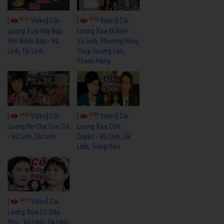
4112
3962
[
Video] Cải
[
Video] Cải
Lương Xưa Hãy Ngủ
Lương Xưa Đi Biển -
Yên Niềm Đau - Vũ
Vũ Linh, Phương Hồng
Linh, Tài Linh
Thủy, Hương Lan,
Thanh Hằng
4430
3598
[
Video] Cải
[
Video] Cải
Lương Nợ Cha Con Trả
Lương Xưa Còn
- Vũ Linh, Tài Linh
Duyên - Vũ Linh, Tài
Linh, Trọng Hữu
4012
[
Video] Cải
Lương Xưa Cô Dâu
Phụ - Vũ Linh, Tài Linh,