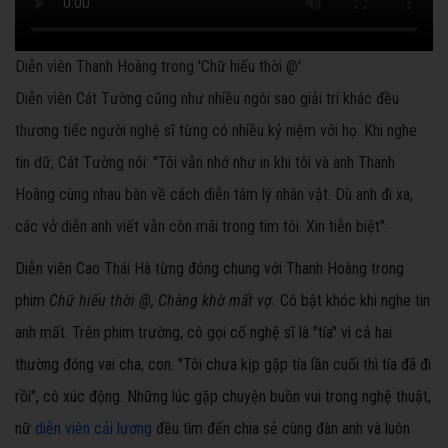
Diễn viên Thanh Hoàng trong 'Chữ hiếu thời @'
Diễn viên Cát Tường cũng như nhiều ngôi sao giải trí khác đều
thương tiếc người nghệ sĩ từng có nhiều kỷ niệm với họ. Khi nghe
tin dữ, Cát Tường nói: "Tôi vẫn nhớ như in khi tôi và anh Thanh
Hoàng cùng nhau bàn về cách diễn tâm lý nhân vật. Dù anh đi xa,
các vở diễn anh viết vẫn còn mãi trong tim tôi. Xin tiễn biệt".
Diễn viên Cao Thái Hà từng đóng chung với Thanh Hoàng trong
phim
Chữ hiếu thời @, Chàng khờ mất vợ.
Cô bật khóc khi nghe tin
anh mất. Trên phim trường, cô gọi cố nghệ sĩ là "tía" vì cả hai
thường đóng vai cha, con. "Tôi chưa kịp gặp tía lần cuối thì tía đã đi
rồi", cô xúc động. Những lúc gặp chuyện buồn vui trong nghệ thuật,
nữ
diễn viên cải lương
đều tìm đến chia sẻ cùng đàn anh và luôn