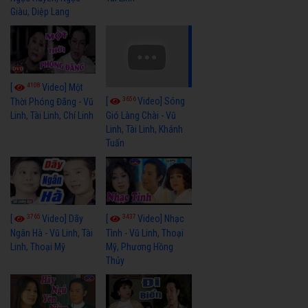
Giàu, Diệp Lang
4108
[
Video] Một
3656
[
Video] Sóng
Thời Phóng Đãng - Vũ
Linh, Tài Linh, Chí Linh
Gió Làng Chài - Vũ
Linh, Tài Linh, Khánh
Tuấn
3765
3437
[
Video] Dãy
[
Video] Nhạc
Ngân Hà - Vũ Linh, Tài
Tình - Vũ Linh, Thoại
Linh, Thoại Mỹ
Mỹ, Phương Hồng
Thủy