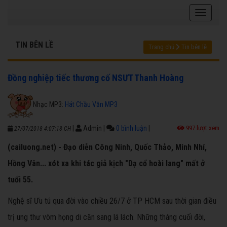
TIN BÊN LỀ
Trang chủ
Tin bên lề
Đồng nghiệp tiếc thương cố NSƯT Thanh Hoàng
Nhạc MP3:
Hát Chầu Văn MP3
|
Admin
|
0 bình luận
|
997 lượt xem
27/07/2018 4:07:18 CH
(cailuong.net) - Đạo diễn Công Ninh, Quốc Thảo, Minh Nhí,
Hồng Vân... xót xa khi tác giả kịch "Dạ cổ hoài lang" mất ở
tuổi 55.
Nghệ sĩ Ưu tú qua đời vào chiều 26/7 ở TP HCM sau thời gian điều
trị ung thư vòm họng di căn sang lá lách. Những tháng cuối đời,