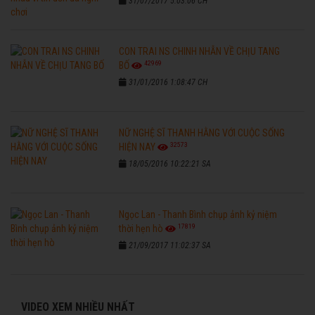
31/07/2017 5:03:06 CH
CON TRAI NS CHINH NHẪN VỀ CHỊU TANG
42969
BỐ
31/01/2016 1:08:47 CH
NỮ NGHỆ SĨ THANH HẰNG VỚI CUỘC SỐNG
32573
HIỆN NAY
18/05/2016 10:22:21 SA
Ngọc Lan - Thanh Bình chụp ảnh kỷ niệm
17819
thời hẹn hò
21/09/2017 11:02:37 SA
VIDEO XEM NHIỀU NHẤT