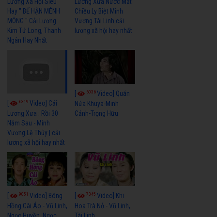
Lương Xã Hội Siêu
Lương Xưa Nước Mắt
Hay " BỂ HẬN MÊNH
Chiều Ly Biệt Minh
MÔNG " Cải Lương
Vương Tài Linh cải
Kim Tử Long, Thanh
lương xã hội hay nhất
Ngân Hay Nhất
6036
[
Video] Quán
6319
[
Video] Cải
Nửa Khuya-Minh
Cảnh-Trọng Hữu
Lương Xưa : Rồi 30
Năm Sau - Minh
Vương Lệ Thủy | cải
lương xã hội hay nhất
9051
7345
[
Video] Bông
[
Video] Khi
Hồng Cài Áo - Vũ Linh,
Hoa Trà Nở - Vũ Linh,
Ngọc Huyền, Ngọc
Tài Linh