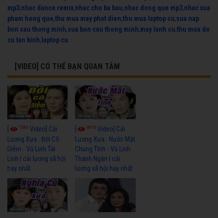
mp3
,
nhac dance remix
,
nhac cho ba bau
,
nhac dong que mp3
,
nhac xua
pham hong que
,
thu mua may phat dien
,
thu mua laptop cu
,
sua nap
bon cau thong minh
,
sua bon cau thong minh
,
may lanh cu
,
thu mua do
cu tan binh
,
laptop cu
[VIDEO] CÓ THỂ BẠN QUAN TÂM
7661
6910
[
Video] Cải
[
Video] Cải
Lương Xưa : Đời Cô
Lương Xưa : Nước Mắt
Diễm - Vũ Linh Tài
Chung Tình - Vũ Linh
Linh | cải lương xã hội
Thanh Ngân | cải
hay nhất
lương xã hội hay nhất