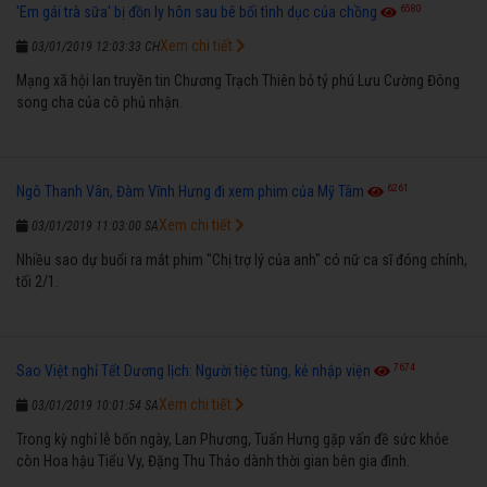
6580
'Em gái trà sữa' bị đồn ly hôn sau bê bối tình dục của chồng
Xem chi tiết
03/01/2019 12:03:33 CH
Mạng xã hội lan truyền tin Chương Trạch Thiên bỏ tỷ phú Lưu Cường Đông
song cha của cô phủ nhận.
6261
Ngô Thanh Vân, Đàm Vĩnh Hưng đi xem phim của Mỹ Tâm
Xem chi tiết
03/01/2019 11:03:00 SA
Nhiều sao dự buổi ra mắt phim "Chị trợ lý của anh" có nữ ca sĩ đóng chính,
tối 2/1.
7674
Sao Việt nghỉ Tết Dương lịch: Người tiệc tùng, kẻ nhập viện
Xem chi tiết
03/01/2019 10:01:54 SA
Trong kỳ nghỉ lễ bốn ngày, Lan Phương, Tuấn Hưng gặp vấn đề sức khỏe
còn Hoa hậu Tiểu Vy, Đặng Thu Thảo dành thời gian bên gia đình.