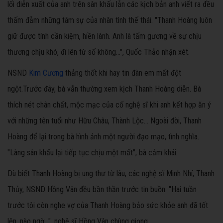
lối diễn xuất của anh trên sân khấu lẫn các kịch bản anh viết ra đều
thấm đẫm những tâm sự của nhân tình thế thái. "Thanh Hoàng luôn
giữ được tính cần kiệm, hiền lành. Anh là tấm gương về sự chịu
thương chịu khó, đi lên từ số không...", Quốc Thảo nhận xét.
NSND
Kim Cương
thảng thốt khi hay tin đàn em mất đột
ngột.Trước đây, bà vẫn thường xem kịch Thanh Hoàng diễn. Bà
thích nét chân chất, mộc mạc của cố nghệ sĩ khi anh kết hợp ăn ý
với những tên tuổi như Hữu Châu, Thành Lộc... Ngoài đời, Thanh
Hoàng để lại trong bà hình ảnh một người đạo mạo, tình nghĩa.
"Làng sân khấu lại tiếp tục chịu một mất", bà cảm khái.
Dù biết Thanh Hoàng bị ung thư từ lâu, các nghệ sĩ Minh Nhí, Thanh
Thủy, NSND Hồng Vân đều bần thần trước tin buồn. "Hai tuần
trước tôi còn nghe vợ của Thanh Hoàng bảo sức khỏe anh đã tốt
lên, nào ngờ...", nghệ sĩ Hồng Vân chùng giọng.