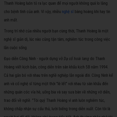
Thanh Hoàng luôn tỏ ra lạc quan để mọi người không quá lo lắng
cho bệnh tình của anh. Vì vậy, nhiều
nghệ sĩ
bàng hoàng khi hay tin
anh mất.
Trong trí nhớ của nhiều người bạn cùng thời, Thanh Hoàng là một
nghệ sĩ giản dị, lúc nào cũng tận tâm, nghiêm túc trong công việc
lẫn cuộc sống.
Đạo diễn Công Ninh - người dựng vở
Dạ cổ hoài lang
do Thanh
Hoàng viết kịch bản, công diễn trên sân khấu kịch 5B năm 1994.
Cả hai gắn bó với nhau trên nghề nghiệp lẫn ngoài đời. Công Ninh kể
anh và cố nghệ sĩ từng một thời "lê lết" với nhau từ sân khấu đến
những quán cóc vỉa hè, uống bia và say sưa bàn về những vở diễn,
trao đổi về nghề. "Tôi quý Thanh Hoàng vì anh luôn nghiêm túc,
không chấp nhận sự cẩu thả, lười biếng trong diễn xuất. Còn tôi là