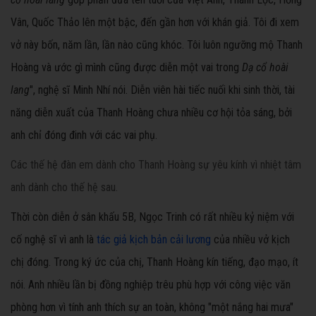
Vân, Quốc Thảo lên một bậc, đến gần hơn với khán giả. Tôi đi xem
vở này bốn, năm lần, lần nào cũng khóc. Tôi luôn ngưỡng mộ Thanh
Hoàng và ước gì mình cũng được diễn một vai trong
Dạ cổ hoài
lang
", nghệ sĩ Minh Nhí nói. Diễn viên hài tiếc nuối khi sinh thời, tài
năng diễn xuất của Thanh Hoàng chưa nhiều cơ hội tỏa sáng, bởi
anh chỉ đóng đinh với các vai phụ.
Các thế hệ đàn em dành cho Thanh Hoàng sự yêu kính vì nhiệt tâm
anh dành cho thế hệ sau.
Thời còn diễn ở sân khấu 5B, Ngọc Trinh có rất nhiều kỷ niệm với
cố nghệ sĩ vì anh là
tác giả kịch bản cải lương
của nhiều vở kịch
chị đóng. Trong ký ức của chị, Thanh Hoàng kín tiếng, đạo mạo, ít
nói. Anh nhiều lần bị đồng nghiệp trêu phù hợp với công việc văn
phòng hơn vì tính anh thích sự an toàn, không "một nắng hai mưa"