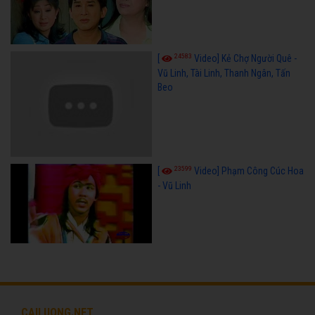
24583
[
Video] Kẻ Chợ Người Quê -
Vũ Linh, Tài Linh, Thanh Ngân, Tấn
Beo
23599
[
Video] Phạm Công Cúc Hoa
- Vũ Linh
CAILUONG.NET