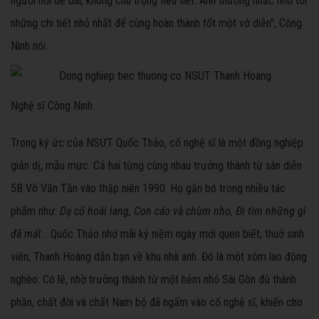
người hơi dễ dãi, không chú trọng tiểu tiết. Anh thường nhắc nhở tôi
những chi tiết nhỏ nhất để cùng hoàn thành tốt một vở diễn", Công
Ninh nói.
Nghệ sĩ Công Ninh.
Trong ký ức của NSƯT Quốc Thảo, cố nghệ sĩ là một đồng nghiệp
giản dị, mẫu mực. Cả hai từng cùng nhau trưởng thành từ sàn diễn
5B Võ Văn Tần vào thập niên 1990. Họ gắn bó trong nhiều tác
phẩm như:
Dạ cổ hoài lang, Con cáo và chùm nho, Đi tìm những gì
đã mấ
t
... Quốc Thảo nhớ mãi kỷ niệm ngày mới quen biết, thuở sinh
viên, Thanh Hoàng dẫn bạn về khu nhà anh. Đó là một xóm lao động
nghèo. Có lẽ, nhờ trưởng thành từ một hẻm nhỏ Sài Gòn đủ thành
phần, chất đời và chất Nam bộ đã ngấm vào cố nghệ sĩ, khiến cho