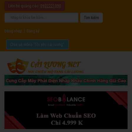
Liên hệ quảng cáo:
0932221090
Đăng nhập
|
Đăng ký
Chia sẻ video "Tôi yêu cải lương".