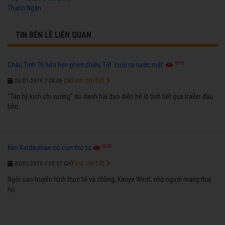
Thanh Ngân
TIN BÊN LỀ LIÊN QUAN
6761
Châu Tinh Trì hứa hẹn phim chiếu Tết 'cười ra nước mắt'
Xem chi tiết
03/01/2019 2:04:06 CH
"Tân hỷ kịch chi vương" do danh hài đạo diễn hé lộ tình tiết qua trailer đầu
tiên.
6260
Kim Kardashian có con thứ tư
Xem chi tiết
03/01/2019 1:03:37 CH
Ngôi sao truyền hình thực tế và chồng, Kanye West, nhờ người mang thai
hộ.