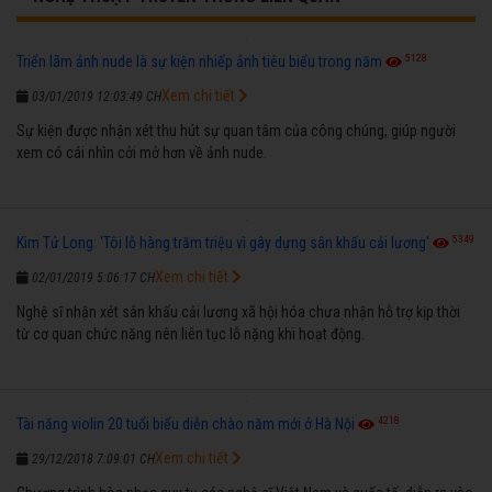
5128
Triển lãm ảnh nude là sự kiện nhiếp ảnh tiêu biểu trong năm
Xem chi tiết
03/01/2019 12:03:49 CH
Sự kiện được nhận xét thu hút sự quan tâm của công chúng, giúp người
xem có cái nhìn cởi mở hơn về ảnh nude.
5349
Kim Tử Long: 'Tôi lỗ hàng trăm triệu vì gây dựng sân khấu cải lương'
Xem chi tiết
02/01/2019 5:06:17 CH
Nghệ sĩ nhận xét sân khấu cải lương xã hội hóa chưa nhận hỗ trợ kịp thời
từ cơ quan chức năng nên liên tục lỗ nặng khi hoạt động.
4218
Tài năng violin 20 tuổi biểu diễn chào năm mới ở Hà Nội
Xem chi tiết
29/12/2018 7:09:01 CH