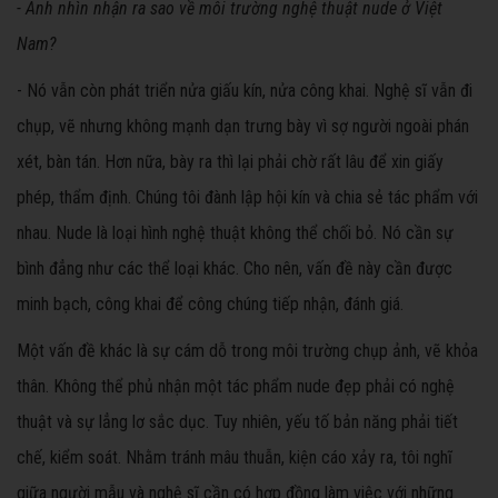
- A
nh nhìn nhận ra sao về môi trường nghệ thuật nude ở Việt
Nam?
- Nó vẫn còn phát triển nửa giấu kín, nửa công khai. Nghệ sĩ vẫn đi
chụp, vẽ nhưng không mạnh dạn trưng bày vì sợ người ngoài phán
xét, bàn tán. Hơn nữa, bày ra thì lại phải chờ rất lâu để xin giấy
phép, thẩm định. Chúng tôi đành lập hội kín và chia sẻ tác phẩm với
nhau. Nude là loại hình nghệ thuật không thể chối bỏ. Nó cần sự
bình đẳng như các thể loại khác. Cho nên, vấn đề này cần được
minh bạch, công khai để công chúng tiếp nhận, đánh giá.
Một vấn đề khác là sự cám dỗ trong môi trường chụp ảnh, vẽ khỏa
thân. Không thể phủ nhận một tác phẩm nude đẹp phải có nghệ
thuật và sự lẳng lơ sắc dục. Tuy nhiên, yếu tố bản năng phải tiết
chế, kiểm soát. Nhằm tránh mâu thuẫn, kiện cáo xảy ra, tôi nghĩ
giữa người mẫu và nghệ sĩ cần có hợp đồng làm việc với những