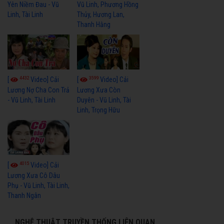
Yên Niềm Đau - Vũ
Vũ Linh, Phương Hồng
Linh, Tài Linh
Thủy, Hương Lan,
Thanh Hằng
4432
3599
[
Video] Cải
[
Video] Cải
Lương Nợ Cha Con Trả
Lương Xưa Còn
- Vũ Linh, Tài Linh
Duyên - Vũ Linh, Tài
Linh, Trọng Hữu
4015
[
Video] Cải
Lương Xưa Cô Dâu
Phụ - Vũ Linh, Tài Linh,
Thanh Ngân
NGHỆ THUẬT TRUYỀN THỐNG LIÊN QUAN