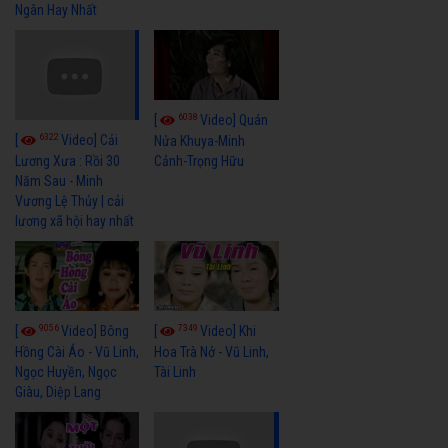
Ngân Hay Nhất
6038
[
Video] Quán
6322
[
Video] Cải
Nửa Khuya-Minh
Cảnh-Trọng Hữu
Lương Xưa : Rồi 30
Năm Sau - Minh
Vương Lệ Thủy | cải
lương xã hội hay nhất
9056
7349
[
Video] Bông
[
Video] Khi
Hồng Cài Áo - Vũ Linh,
Hoa Trà Nở - Vũ Linh,
Ngọc Huyền, Ngọc
Tài Linh
Giàu, Diệp Lang