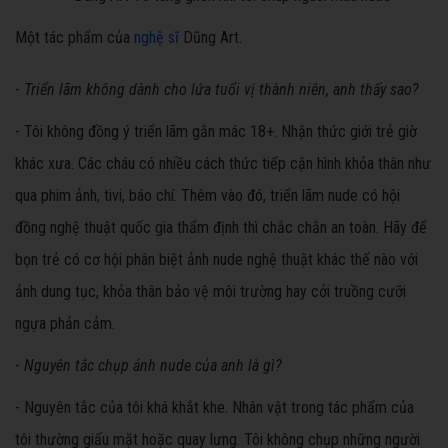
Một tác phẩm của
nghệ sĩ
Dũng Art.
-
Triển lãm không dành cho lứa tuổi vị thành niên, anh thấy sao?
- Tôi không đồng ý triển lãm gắn mác 18+. Nhận thức giới trẻ giờ
khác xưa. Các cháu có nhiều cách thức tiếp cận hình khỏa thân như
qua phim ảnh, tivi, báo chí. Thêm vào đó, triển lãm nude có hội
đồng nghệ thuật quốc gia thẩm định thì chắc chắn an toàn. Hãy để
bọn trẻ có cơ hội phân biệt ảnh nude nghệ thuật khác thế nào với
ảnh dung tục, khỏa thân bảo vệ môi trường hay cởi truồng cưỡi
ngựa phản cảm.
-
Nguyên tắc chụp ảnh nude của anh là gì?
- Nguyên tắc của tôi khá khắt khe. Nhân vật trong tác phẩm của
tôi thường giấu mặt hoặc quay lưng. Tôi không chụp những người