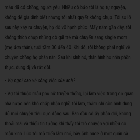
mẫu đã có chồng, người yêu. Nhiều cô bảo tôi là họ tự nguyện,
không để gia đình biết nhưng tôi nhất quyết không chụp. Tôi sợ lỡ
sau này xảy ra chuyện, họ đổ vỡ hạnh phúc. Mấy năm gần đây, tôi
không thích chụp những cô gái trẻ mà chuyển sang single mom
(mẹ đơn thân), tuổi tầm 30 đến 40. Khi đó, tôi không phải nghĩ về
chuyện chồng họ phàn nàn. Sau khi sinh nở, thân hình họ nhìn phồn
thực, dung dị và rất đời.
-
Vợ nghĩ sao về công việc của anh?
- Vợ tôi thuộc mẫu phụ nữ truyền thống, lại làm việc trong cơ quan
nhà nước nên khó chấp nhận nghề tôi làm, thậm chí còn hình dung
đủ mọi chuyện tiêu cực đằng sau. Ban đầu cô ấy phản đối, không
thoải mái và thiếu tin tưởng khi thấy tôi trò chuyện với nhiều cô
mẫu xinh. Lúc tôi mở triển lãm nhỏ, bày ảnh nude ở một quán cà