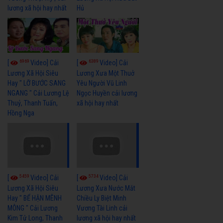
lương xã hội hay nhất
Hủ
6969
6389
[
Video] Cải
[
Video] Cải
Lương Xã Hội Siêu
Lương Xưa Một Thuở
Hay " LỠ BƯỚC SANG
Yêu Người Vũ Linh
NGANG " Cải Lương Lệ
Ngọc Huyền cải lương
Thuỷ, Thanh Tuấn,
xã hội hay nhất
Hồng Nga
5459
5734
[
Video] Cải
[
Video] Cải
Lương Xã Hội Siêu
Lương Xưa Nước Mắt
Hay " BỂ HẬN MÊNH
Chiều Ly Biệt Minh
MÔNG " Cải Lương
Vương Tài Linh cải
Kim Tử Long, Thanh
lương xã hội hay nhất