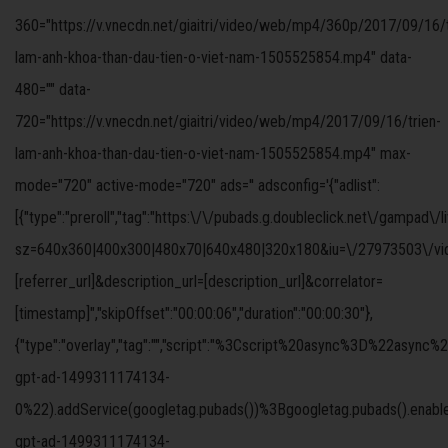
360="https://v.vnecdn.net/giaitri/video/web/mp4/360p/2017/09/16/t
lam-anh-khoa-than-dau-tien-o-viet-nam-1505525854.mp4" data-
480="" data-
720="https://v.vnecdn.net/giaitri/video/web/mp4/2017/09/16/trien-
lam-anh-khoa-than-dau-tien-o-viet-nam-1505525854.mp4" max-
mode="720" active-mode="720" ads='' adsconfig='{"adlist":
[{"type":"preroll","tag":"https:\/\/pubads.g.doubleclick.net\/gampad\/
sz=640x360|400x300|480x70|640x480|320x180&iu=\/27973503\/video
[referrer_url]&description_url=[description_url]&correlator=
[timestamp]","skipOffset":"00:00:06","duration":"00:00:30"},
{"type":"overlay","tag":"","script":"%3Cscript%20async%3D%
gpt-ad-1499311174134-
0%22).addService(googletag.pubads())%3Bgoogletag.pubads().ena
gpt-ad-1499311174134-