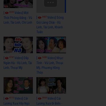
4109
[
Video] Một
3657
[
Video] Sóng
Thời Phóng Đãng - Vũ
Linh, Tài Linh, Chí Linh
Gió Làng Chài - Vũ
Linh, Tài Linh, Khánh
Tuấn
3767
3438
[
Video] Dãy
[
Video] Nhạc
Ngân Hà - Vũ Linh, Tài
Tình - Vũ Linh, Thoại
Linh, Thoại Mỹ
Mỹ, Phương Hồng
Thủy
4113
3964
[
Video] Cải
[
Video] Cải
Lương Xưa Hãy Ngủ
Lương Xưa Đi Biển -