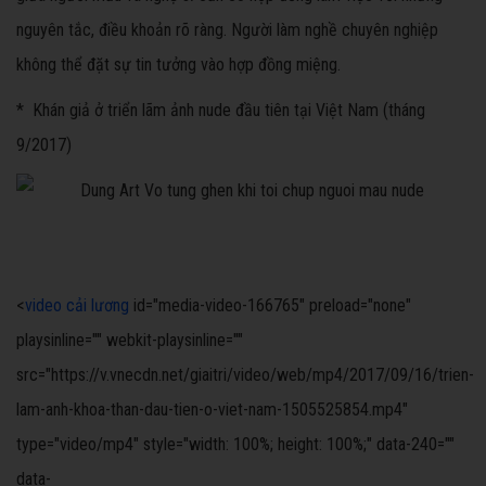
nguyên tắc, điều khoản rõ ràng. Người làm nghề chuyên nghiệp
không thể đặt sự tin tưởng vào hợp đồng miệng.
* Khán giả ở triển lãm ảnh nude đầu tiên tại Việt Nam (tháng
9/2017)
<
video cải lương
id="media-video-166765" preload="none"
playsinline="" webkit-playsinline=""
src="https://v.vnecdn.net/giaitri/video/web/mp4/2017/09/16/trien-
lam-anh-khoa-than-dau-tien-o-viet-nam-1505525854.mp4"
type="video/mp4" style="width: 100%; height: 100%;" data-240=""
data-