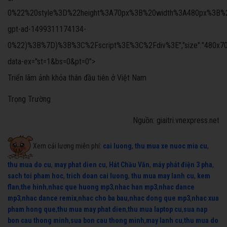
0%22%20style%3D%22height%3A70px%3B%20width%3A480px%3B%22%3
gpt-ad-1499311174134-
0%22)%3B%7D)%3B%3C%2Fscript%3E%3C%2Fdiv%3E","size":"480x70","offs
data-ex="st=1&bs=0&pt=0">
Triển lãm ảnh khỏa thân đầu tiên ở Việt Nam
Trọng Trường
Nguồn: giaitri.vnexpress.net
Xem cải lương miễn phí:
cai luong
,
thu mua xe nuoc mia cu
,
thu mua do cu
,
may phat dien cu
,
Hát Chầu Văn
,
máy phát điện 3 pha
,
sach toi pham hoc
,
trich doan cai luong
,
thu mua may lanh cu
,
kem
flan
,
the hinh
,
nhac que huong mp3
,
nhac han mp3
,
nhac dance
mp3
,
nhac dance remix
,
nhac cho ba bau
,
nhac dong que mp3
,
nhac xua
pham hong que
,
thu mua may phat dien
,
thu mua laptop cu
,
sua nap
bon cau thong minh
,
sua bon cau thong minh
,
may lanh cu
,
thu mua do