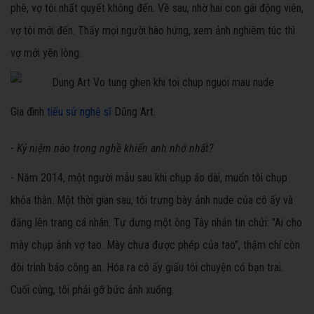
phê, vợ tôi nhất quyết không đến. Về sau, nhờ hai con gái động viên,
vợ tôi mới đến. Thấy mọi người hào hứng, xem ảnh nghiêm túc thì
vợ mới yên lòng.
Gia đình
tiểu sử nghệ sĩ
Dũng Art.
-
Kỷ niệm nào trong nghề khiến anh nhớ nhất?
- Năm 2014, một người mẫu sau khi chụp áo dài, muốn tôi chụp
khỏa thân. Một thời gian sau, tôi trưng bày ảnh nude của cô ấy và
đăng lên trang cá nhân. Tự dưng một ông Tây nhắn tin chửi: "Ai cho
mày chụp ảnh vợ tao. Mày chưa được phép của tao", thậm chí còn
đòi trình báo công an. Hóa ra cô ấy giấu tôi chuyện có bạn trai.
Cuối cùng, tôi phải gỡ bức ảnh xuống.