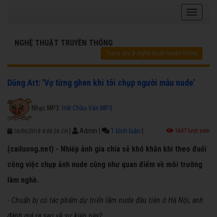
NGHỆ THUẬT TRUYỀN THỐNG
Trang chủ
Nghệ thuật truyền thống
Dũng Art: 'Vợ từng ghen khi tôi chụp người mẫu nude'
Nhạc MP3:
Hát Chầu Văn MP3
|
Admin
|
1 bình luận
|
1647 lượt xem
16/06/2018 4:08:26 CH
(cailuong.net) - Nhiếp ảnh gia chia sẻ khó khăn khi theo đuổi
công việc chụp ảnh nude cũng như quan điểm về môi trường
làm nghề.
- Chuẩn bị có tác phẩm dự triển lãm nude đầu tiên ở Hà Nội, anh
đánh giá ra sao về sự kiện này?