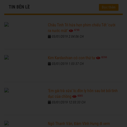
TIN BÊN LỀ
Đọc thêm
Châu Tinh Trì hứa hẹn phim chiếu Tết 'cười
6765
ra nước mắt'
03/01/2019 2:04:06 CH
6266
Kim Kardashian có con thứ tư
03/01/2019 1:03:37 CH
'Em gái trà sữa' bị đồn ly hôn sau bê bối tình
6585
dục của chồng
03/01/2019 12:03:33 CH
Ngô Thanh Vân, Đàm Vĩnh Hưng đi xem