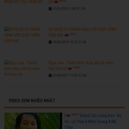
42975
BỐ
31/01/2016 1:08:47 CH
NỮ NGHỆ SĨ THANH HẰNG VỚI CUỘC SỐNG
32577
HIỆN NAY
18/05/2016 10:22:21 SA
Ngọc Lan - Thanh Bình chụp ảnh kỷ niệm
17823
thời hẹn hò
21/09/2017 11:02:37 SA
VIDEO XEM NHIỀU NHẤT
67087
[
Video] Cải Lương Xưa - Bơ
Vơ - Lệ Thủy & Minh Vương & Mỹ
Châu