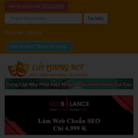
Liên hệ quảng cáo:
0932221090
Đăng nhập
|
Đăng ký
Chia sẻ video "Tôi yêu cải lương".