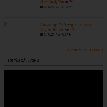
6265
phim của Mỹ Tâm
03/01/2019 11:03:00 SA
Sao Việt nghỉ Tết Dương lịch: Người tiệc
7676
tùng, kẻ nhập viện
03/01/2019 10:01:54 SA
Xem thêm nhiều tin khác
TÔI YÊU CẢI LƯƠNG