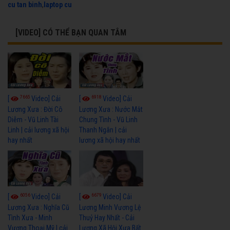
cu tan binh
,
laptop cu
[VIDEO] CÓ THỂ BẠN QUAN TÂM
7665
6918
[
Video] Cải
[
Video] Cải
Lương Xưa : Đời Cô
Lương Xưa : Nước Mắt
Diễm - Vũ Linh Tài
Chung Tình - Vũ Linh
Linh | cải lương xã hội
Thanh Ngân | cải
hay nhất
lương xã hội hay nhất
6056
6679
[
Video] Cải
[
Video] Cải
Lương Xưa : Nghĩa Cũ
Lương Minh Vương Lệ
Tình Xưa - Minh
Thuỷ Hay Nhất - Cải
Vương Thoại Mỹ | cải
Lương Xã Hội Xưa Bất