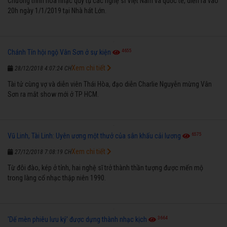
Chương trình hòa nhạc quy tụ các nghệ sĩ Việt Nam và quốc tế, diễn ra vào
20h ngày 1/1/2019 tại Nhà hát Lớn.
4655
Chánh Tín hội ngộ Vân Sơn ở sự kiện
Xem chi tiết
28/12/2018 4:07:24 CH
Tài tử cùng vợ và diễn viên Thái Hòa, đạo diễn Charlie Nguyễn mừng Vân
Sơn ra mắt show mới ở TP HCM.
6575
Vũ Linh, Tài Linh: Uyên ương một thưở của sân khấu cải lương
Xem chi tiết
27/12/2018 7:08:19 CH
Từ đôi đào, kép ở tỉnh, hai nghệ sĩ trở thành thần tượng được mến mộ
trong làng cổ nhạc thập niên 1990.
3664
'Dế mèn phiêu lưu ký' được dựng thành nhạc kịch