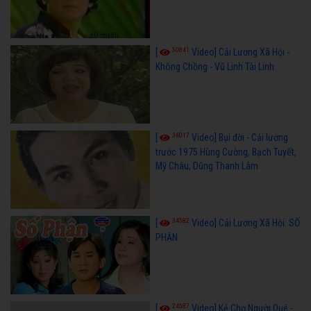
50841
[
Video] Cải Lương Xã Hội -
Không Chồng - Vũ Linh Tài Linh
36017
[
Video] Bụi đời - Cải lương
trước 1975 Hùng Cường, Bạch Tuyết,
Mỹ Châu, Dũng Thanh Lâm
34582
[
Video] Cải Lương Xã Hội: SỐ
PHẬN
24587
[
Video] Kẻ Chợ Người Quê -