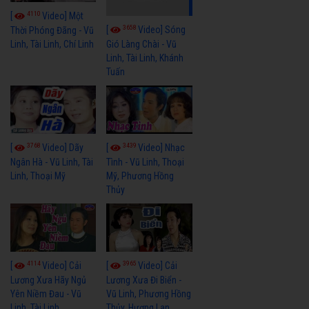
4110
[
Video] Một
3658
[
Video] Sóng
Thời Phóng Đãng - Vũ
Linh, Tài Linh, Chí Linh
Gió Làng Chài - Vũ
Linh, Tài Linh, Khánh
Tuấn
3768
3439
[
Video] Dãy
[
Video] Nhạc
Ngân Hà - Vũ Linh, Tài
Tình - Vũ Linh, Thoại
Linh, Thoại Mỹ
Mỹ, Phương Hồng
Thủy
4114
3965
[
Video] Cải
[
Video] Cải
Lương Xưa Hãy Ngủ
Lương Xưa Đi Biển -
Yên Niềm Đau - Vũ
Vũ Linh, Phương Hồng
Linh, Tài Linh
Thủy, Hương Lan,