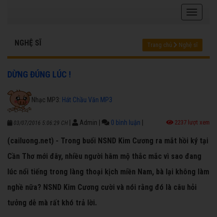
NGHỆ SĨ
Trang chủ
Nghệ sĩ
DỪNG ĐÚNG LÚC !
Nhạc MP3:
Hát Chầu Văn MP3
|
Admin
|
0 bình luận
|
2237 lượt xem
03/07/2016 5:06:29 CH
(cailuong.net) - Trong buổi NSND Kim Cương ra mắt hồi ký tại
Cần Thơ mới đây, nhiều người hâm mộ thắc mắc vì sao đang
lúc nổi tiếng trong làng thoại kịch miền Nam, bà lại không làm
nghề nữa? NSND Kim Cương cười và nói rằng đó là câu hỏi
tưởng dễ mà rất khó trả lời.