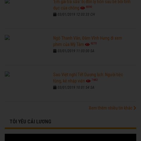
'Em gái trà sữa' bị đồn ly hôn sau bê bối tình
6590
dục của chồng
03/01/2019 12:03:33 CH
Ngô Thanh Vân, Đàm Vĩnh Hưng đi xem
6270
phim của Mỹ Tâm
03/01/2019 11:03:00 SA
Sao Việt nghỉ Tết Dương lịch: Người tiệc
7682
tùng, kẻ nhập viện
03/01/2019 10:01:54 SA
Xem thêm nhiều tin khác
TÔI YÊU CẢI LƯƠNG