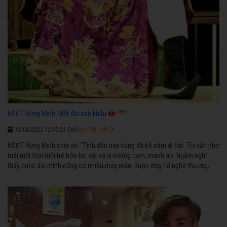
4882
NSƯT Hùng Minh: Một đời sân khấu
Xem chi tiết
12/04/2022 12:05:23 CH
NSƯT Hùng Minh chia sẻ: “Tính đến nay cũng đã 65 năm đi hát. Tôi vẫn nhớ
mãi một thời tuổi trẻ bôn ba, vất vả vì miếng cơm, manh áo. Ngẫm nghĩ
thấy cuộc đời mình cũng có nhiều may mắn, được ông Tổ nghề thương,
nên từ một cậu bé nghèo chẳng biết hát xướng là gì, trong dòng đời xuôi
ngược nhận được những cơ may để từng bước thành danh với nghiệp ca
diễn”.