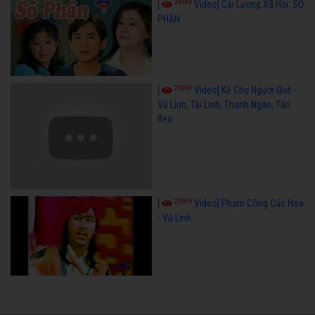
34584
[
Video] Cải Lương Xã Hội: SỐ
PHẬN
24590
[
Video] Kẻ Chợ Người Quê -
Vũ Linh, Tài Linh, Thanh Ngân, Tấn
Beo
23606
[
Video] Phạm Công Cúc Hoa
- Vũ Linh