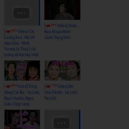
6041
[
Video] Quán
6325
[
Video] Cải
Nửa Khuya-Minh
Cảnh-Trọng Hữu
Lương Xưa : Rồi 30
Năm Sau - Minh
Vương Lệ Thủy | cải
lương xã hội hay nhất
9059
7352
[
Video] Bông
[
Video] Khi
Hồng Cài Áo - Vũ Linh,
Hoa Trà Nở - Vũ Linh,
Ngọc Huyền, Ngọc
Tài Linh
Giàu, Diệp Lang