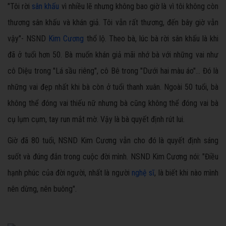
"Tôi rời
sân khấu
vì nhiều lẽ nhưng không bao giờ là vì tôi không còn
thương sân khấu và khán giả. Tôi vẫn rất thương, đến bây giờ vẫn
vậy"- NSND
Kim Cương
thổ lộ. Theo bà, lúc bà rời sân khấu là khi
đã ở tuổi hơn 50. Bà muốn khán giả mãi nhớ bà với những vai như
cô Diệu trong "Lá sầu riêng", cô Bê trong "Dưới hai màu áo"… Đó là
những vai đẹp nhất khi bà còn ở tuổi thanh xuân. Ngoài 50 tuổi, bà
không thể đóng vai thiếu nữ nhưng bà cũng không thể đóng vai bà
cụ lụm cụm, tay run mắt mờ. Vậy là bà quyết định rút lui.
Giờ đã 80 tuổi, NSND Kim Cương vẫn cho đó là quyết định sáng
suốt và đúng đắn trong cuộc đời mình. NSND Kim Cương nói: "Điều
hạnh phúc của đời người, nhất là người
nghệ sĩ
, là biết khi nào mình
nên dừng, nên buông".