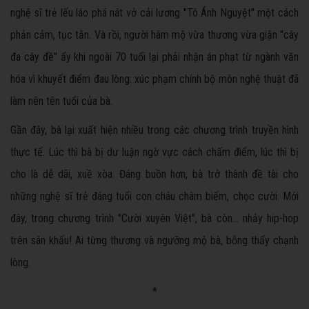
nghệ sĩ trẻ lếu láo phá nát vở cải lương "Tô Ánh Nguyệt" một cách
phản cảm, tục tằn. Và rồi, người hâm mộ vừa thương vừa giận "cây
đa cây đề" ấy khi ngoài 70 tuổi lại phải nhận án phạt từ ngành văn
hóa vì khuyết điểm đau lòng: xúc phạm chính bộ môn nghệ thuật đã
làm nên tên tuổi của bà.
Gần đây, bà lại xuất hiện nhiều trong các chương trình truyền hình
thực tế. Lúc thì bà bị dư luận ngờ vực cách chấm điểm, lúc thì bị
cho là dễ dãi, xuề xòa. Đáng buồn hơn, bà trở thành đề tài cho
những nghệ sĩ trẻ đáng tuổi con cháu châm biếm, chọc cười. Mới
đây, trong chương trình "Cười xuyên Việt", bà còn… nhảy hip-hop
trên sân khấu! Ai từng thương và ngưỡng mộ bà, bỗng thấy chạnh
lòng.
*