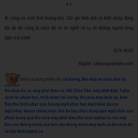
* *
Ai cũng có một thời hoàng kim. Giữ gìn hình ảnh và biết dừng đúng
lúc âu đó cũng là cách để tạ ơn nghề và tạ ơn những người từng
hâm mộ mình.
DUY KHÔI
Nguồn: cailuongvietnam.com
Xem cải lương miễn phí:
cai luong
,
thu mua xe nuoc mia cu
,
thu mua do cu
,
may phat dien cu
,
Hát Chầu Văn
,
máy phát điện 3 pha
,
sach toi pham hoc
,
trich doan cai luong
,
thu mua may lanh cu
,
kem
flan
,
the hinh
,
nhac que huong mp3
,
nhac han mp3
,
nhac dance
mp3
,
nhac dance remix
,
nhac cho ba bau
,
nhac dong que mp3
,
nhac xua
pham hong que
,
thu mua may phat dien
,
thu mua laptop cu
,
sua nap
bon cau thong minh
,
sua bon cau thong minh
,
may lanh cu
,
thu mua do
cu tan binh
,
laptop cu