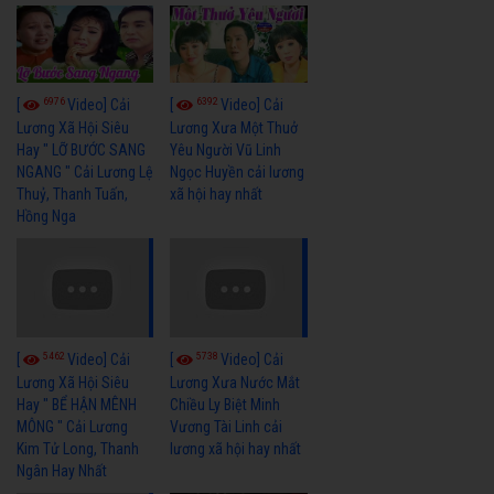
6976
6392
[
Video] Cải
[
Video] Cải
Lương Xã Hội Siêu
Lương Xưa Một Thuở
Hay " LỠ BƯỚC SANG
Yêu Người Vũ Linh
NGANG " Cải Lương Lệ
Ngọc Huyền cải lương
Thuỷ, Thanh Tuấn,
xã hội hay nhất
Hồng Nga
5462
5738
[
Video] Cải
[
Video] Cải
Lương Xã Hội Siêu
Lương Xưa Nước Mắt
Hay " BỂ HẬN MÊNH
Chiều Ly Biệt Minh
MÔNG " Cải Lương
Vương Tài Linh cải
Kim Tử Long, Thanh
lương xã hội hay nhất
Ngân Hay Nhất