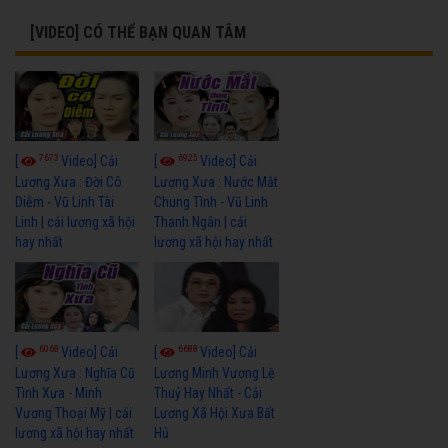
[VIDEO] CÓ THỂ BẠN QUAN TÂM
7673
6925
[
Video] Cải
[
Video] Cải
Lương Xưa : Đời Cô
Lương Xưa : Nước Mắt
Diễm - Vũ Linh Tài
Chung Tình - Vũ Linh
Linh | cải lương xã hội
Thanh Ngân | cải
hay nhất
lương xã hội hay nhất
6068
6688
[
Video] Cải
[
Video] Cải
Lương Xưa : Nghĩa Cũ
Lương Minh Vương Lệ
Tình Xưa - Minh
Thuỷ Hay Nhất - Cải
Vương Thoại Mỹ | cải
Lương Xã Hội Xưa Bất
lương xã hội hay nhất
Hủ