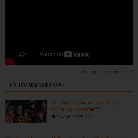
Xem thêm nhiều video khác
TIN TỨC XEM NHIỀU NHẤT
260 tuồng cải lương xưa trước 1975 hay
96202
nhất từ trước đến nay
17/07/2017 11:33:48 CH