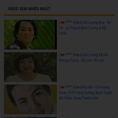
VIDEO XEM NHIỀU NHẤT
67090
[
Video] Cải Lương Xưa - Bơ
Vơ - Lệ Thủy & Minh Vương & Mỹ
Châu
50844
[
Video] Cải Lương Xã Hội -
Không Chồng - Vũ Linh Tài Linh
36020
[
Video] Bụi đời - Cải lương
trước 1975 Hùng Cường, Bạch Tuyết,
Mỹ Châu, Dũng Thanh Lâm