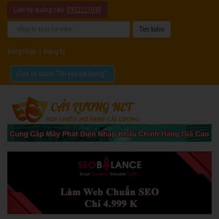
Liên hệ quảng cáo:
0932221090
Đăng nhập
|
Đăng ký
Chia sẻ video "Tôi yêu cải lương".