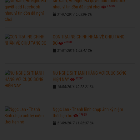
Mr. Đàm, Hồ Ngọc Hà quyết add facebook
76306
nhau vì tin đồn đã nghỉ chơi
31/07/2017 5:03:06 CH
CON TRAI NS CHINH NHẪN VỀ CHỊU TANG
42978
BỐ
31/01/2016 1:08:47 CH
NỮ NGHỆ SĨ THANH HẰNG VỚI CUỘC SỐNG
32580
HIỆN NAY
18/05/2016 10:22:21 SA
Ngọc Lan - Thanh Bình chụp ảnh kỷ niệm
17825
thời hẹn hò
21/09/2017 11:02:37 SA