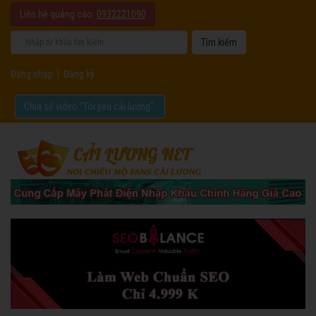
Liên hệ quảng cáo:
0932221090
Đăng nhập
|
Đăng ký
Chia sẻ video "Tôi yêu cải lương".