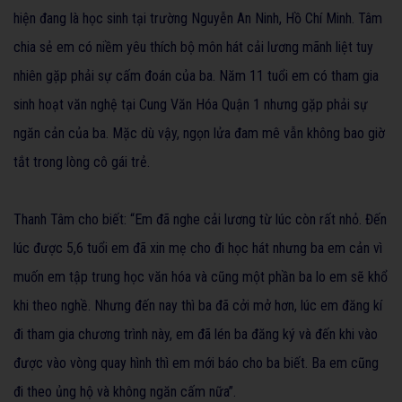
hiện đang là học sinh tại trường Nguyễn An Ninh, Hồ Chí Minh. Tâm
chia sẻ em có niềm yêu thích bộ môn hát cải lương mãnh liệt tuy
nhiên gặp phải sự cấm đoán của ba. Năm 11 tuổi em có tham gia
sinh hoạt văn nghệ tại Cung Văn Hóa Quận 1 nhưng gặp phải sự
ngăn cản của ba. Mặc dù vậy, ngọn lửa đam mê vẫn không bao giờ
tắt trong lòng cô gái trẻ.
Thanh Tâm cho biết: “Em đã nghe cải lương từ lúc còn rất nhỏ. Đến
lúc được 5,6 tuổi em đã xin mẹ cho đi học hát nhưng ba em cản vì
muốn em tập trung học văn hóa và cũng một phần ba lo em sẽ khổ
khi theo nghề. Nhưng đến nay thì ba đã cởi mở hơn, lúc em đăng kí
đi tham gia chương trình này, em đã lén ba đăng ký và đến khi vào
được vào vòng quay hình thì em mới báo cho ba biết. Ba em cũng
đi theo ủng hộ và không ngăn cấm nữa”.