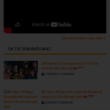
Xem thêm nhiều video khác
TIN TỨC XEM NHIỀU NHẤT
260 tuồng cải lương xưa trước 1975 hay
96215
nhất từ trước đến nay
17/07/2017 11:33:48 CH
Mr. Đàm, Hồ Ngọc Hà quyết add facebook
76309
nhau vì tin đồn đã nghỉ chơi
31/07/2017 5:03:06 CH