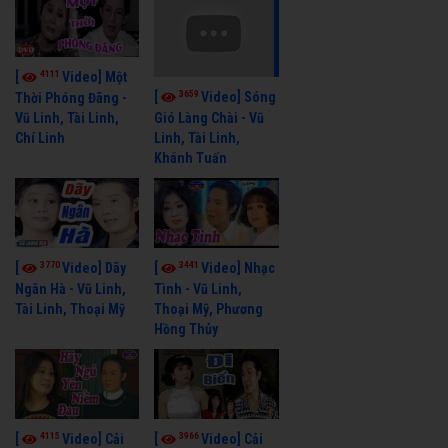
4111
[
Video] Một
3659
[
Video] Sóng
Thời Phóng Đãng -
Vũ Linh, Tài Linh,
Gió Làng Chài - Vũ
Chí Linh
Linh, Tài Linh,
Khánh Tuấn
3770
3441
[
Video] Dãy
[
Video] Nhạc
Ngân Hà - Vũ Linh,
Tình - Vũ Linh,
Tài Linh, Thoại Mỹ
Thoại Mỹ, Phương
Hồng Thủy
4115
3966
[
Video] Cải
[
Video] Cải