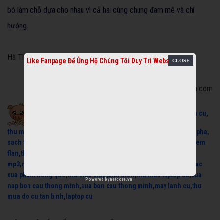
bó làm chỗ dựa cho nhau vì cả hai cùng chung đam mê và chí
hướng.
Hà Thu
Like Fanpage Để Ủng Hộ Chúng Tôi Duy Trì Website
Nguồn: cailuongvietnam.com
Xem cải lương miễn phí:
cai luong
,
thu mua xe nuoc mia cu
,
thu mua do cu
,
may phat dien cu
,
Hát Chầu Văn
,
máy phát điện 3 pha
,
sach toi pham hoc
,
trich doan cai luong
,
thu mua may lanh cu
,
kem
flan
,
the hinh
,
nhac que huong mp3
,
nhac han mp3
,
nhac dance
mp3
,
nhac dance remix
,
nhac cho ba bau
,
nhac dong que mp3
,
nhac
xua pham hong que
,
thu mua may phat dien
,
thu mua laptop cu
,
sua
Powered by
netcore.vn
nap bon cau thong minh
,
sua bon cau thong minh
,
may lanh cu
,
thu
mua do cu tan binh
,
laptop cu