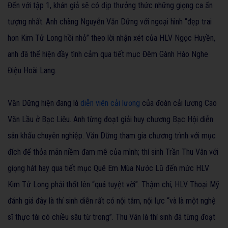
Đến với tập 1, khán giả sẽ có dịp thưởng thức những giọng ca ấn
tượng nhất. Anh chàng Nguyễn Văn Dững với ngoại hình “đẹp trai
hơn Kim Tử Long hồi nhỏ” theo lời nhận xét của HLV Ngọc Huyền,
anh đã thể hiện đầy tình cảm qua tiết mục Đêm Gành Hào Nghe
Điệu Hoài Lang.
Văn Dững hiện đang là
diễn viên cải lương
của đoàn cải lương Cao
Văn Lầu ở Bạc Liêu. Anh từng đoạt giải huy chương Bạc Hội diễn
sân khấu chuyên nghiệp. Văn Dững tham gia chương trình với mục
đích để thỏa mãn niềm đam mê của mình; thí sinh Trần Thu Vân với
giọng hát hay qua tiết mục Quê Em Mùa Nước Lũ đến mức HLV
Kim Tử Long phải thốt lên “quá tuyệt vời”. Thậm chí, HLV Thoại Mỹ
đánh giá đây là thí sinh diễn rất có nội tâm, nội lực “và là một nghệ
sĩ thực tài có chiều sâu từ trong”. Thu Vân là thí sinh đã từng đoạt