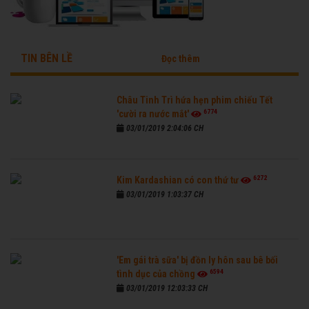
TIN BÊN LỀ
Đọc thêm
Châu Tinh Trì hứa hẹn phim chiếu Tết
6774
'cười ra nước mắt'
03/01/2019 2:04:06 CH
6272
Kim Kardashian có con thứ tư
03/01/2019 1:03:37 CH
'Em gái trà sữa' bị đồn ly hôn sau bê bối
6594
tình dục của chồng
03/01/2019 12:03:33 CH