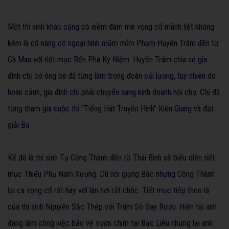
Một thí sinh khác cũng có niềm đam mê vọng cổ mãnh liệt không
kém là cô nàng có ngoại hình mũm mỉm Phạm Huyền Trâm đến từ
Cà Mau với tiết mục Bến Phà Kỷ Niệm. Huyền Trâm chia sẻ gia
đình chị có ông bà đã từng làm trong đoàn cải lương, tuy nhiên do
hoàn cảnh, gia đình chị phải chuyển sang kinh doanh hội chợ. Chị đã
từng tham gia cuộc thi “Tiếng Hát Truyền Hình” Kiên Giang và đạt
giải Ba.
Kế đó là thí sinh Tạ Công Thành đến từ Thái Bình sẽ biểu diễn tiết
mục Thiếu Phụ Nam Xương. Dù nói giọng Bắc nhưng Công Thành
lại ca vọng cổ rất hay với làn hơi rất chắc. Tiết mục tiếp theo là
của thí sinh Nguyễn Sắc Thép với Trùm Sò Say Rượu. Hiện tại anh
đang làm công việc bảo vệ vườn chim tại Bạc Liêu nhưng lại anh