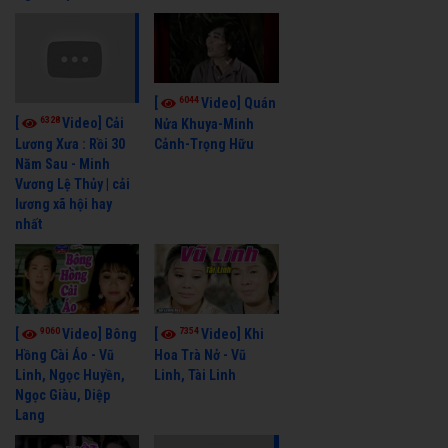
6044
[
Video] Quán
6328
[
Video] Cải
Nửa Khuya-Minh
Cảnh-Trọng Hữu
Lương Xưa : Rồi 30
Năm Sau - Minh
Vương Lệ Thủy | cải
lương xã hội hay
nhất
9060
7354
[
Video] Bông
[
Video] Khi
Hồng Cài Áo - Vũ
Hoa Trà Nở - Vũ
Linh, Ngọc Huyền,
Linh, Tài Linh
Ngọc Giàu, Diệp
Lang