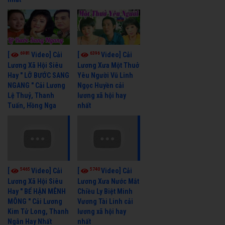
6981
6396
[
Video] Cải
[
Video] Cải
Lương Xã Hội Siêu
Lương Xưa Một Thuở
Hay " LỠ BƯỚC SANG
Yêu Người Vũ Linh
NGANG " Cải Lương
Ngọc Huyền cải
Lệ Thuỷ, Thanh
lương xã hội hay
Tuấn, Hồng Nga
nhất
5465
5740
[
Video] Cải
[
Video] Cải
Lương Xã Hội Siêu
Lương Xưa Nước Mắt
Hay " BỂ HẬN MÊNH
Chiều Ly Biệt Minh
MÔNG " Cải Lương
Vương Tài Linh cải
Kim Tử Long, Thanh
lương xã hội hay
Ngân Hay Nhất
nhất