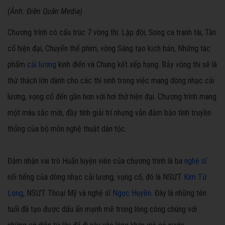
​(​​Ảnh: ​Điền Quân Media)
​Chương trình có cấu trúc 7 vòng thi: Lập đội, Song ca tranh tài, Tân
cổ hiện đại, Chuyển thể phim, vòng Sáng tạo kịch bản, Những tác
phẩm
cải lương
kinh điển và Chung kết xếp hạng. ​Bảy vòng thi sẽ là
thử thách lớn dành cho các thí sinh trong việc mang dòng nhạc cải
lương, vọng cổ đến gần hơn với hơi thở hiện đại. Chương trình mang
một màu sắc mới, đầy tính giải trí nhưng vẫn đảm bảo tính truyền
thống của bộ môn nghệ thuật dân tộc. ​​
Đảm nhận vai trò Huấn luyện viên của chương trình là ba
nghệ sĩ
nổi tiếng của dòng nhạc cải lương, vọng cổ, đó là NSƯT
Kim Tử
Long
, NSƯT Thoại Mỹ và nghệ sĩ
Ngọc Huyền
. Đây là những tên
tuổi đã tạo được dấu ấn mạnh mẽ trong lòng công chúng với