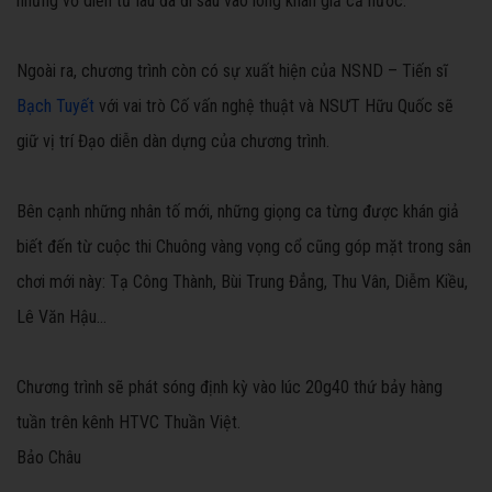
những vở diễn từ lâu đã đi sâu vào lòng khán giả cả nước.
Ngoài ra, chương trình còn có sự xuất hiện của NSND – Tiến sĩ
Bạch Tuyết
với vai trò Cố vấn nghệ thuật và NSƯT Hữu Quốc sẽ
giữ vị trí Đạo diễn dàn dựng của chương trình.
Bên cạnh những nhân tố mới, những giọng ca từng được khán giả
biết đến từ cuộc thi Chuông vàng vọng cổ cũng góp mặt trong sân
chơi mới này: Tạ Công Thành, Bùi Trung Đẳng, Thu Vân, Diễm Kiều,
Lê Văn Hậu...
Chương trình sẽ phát sóng định kỳ vào lúc 20g40 thứ bảy hàng
tuần trên kênh HTVC Thuần Việt.
Bảo Châu