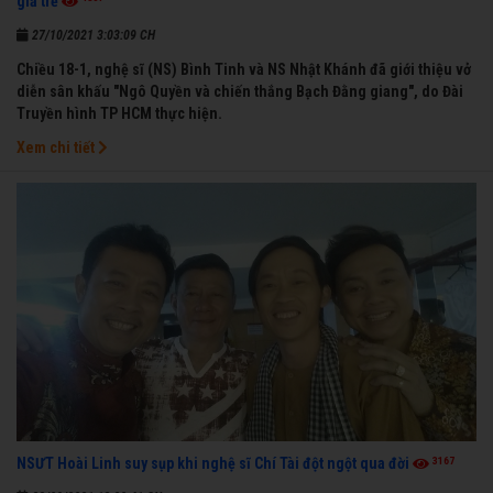
giả trẻ
27/10/2021 3:03:09 CH
Chiều 18-1, nghệ sĩ (NS) Bình Tinh và NS Nhật Khánh đã giới thiệu vở
diễn sân khấu "Ngô Quyền và chiến thắng Bạch Đằng giang", do Đài
Truyền hình TP HCM thực hiện.
Xem chi tiết
3167
NSƯT Hoài Linh suy sụp khi nghệ sĩ Chí Tài đột ngột qua đời