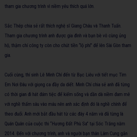
tham gia chương trình vì niềm yêu thích quá lớn.
Sắc Thép chia sẻ rất thích nghệ sĩ Giang Châu và Thanh Tuấn.
Tham gia chương trình anh được gia đình và bạn bè vô cùng ủng
hộ, thậm chí công ty còn cho chút tiền “lộ phí” để lên Sài Gòn tham
gia.
Cuối cùng, thí sinh Lê Minh Chí đến từ Bạc Liêu với tiết mục Tìm
Em Nơi Đâu với giọng ca đầy da diết. Minh Chí chia sẻ anh đã từng
có thời gian đi hát đám tiệc để kiếm sống và dần dà niềm đam mê
với nghề thấm sâu vào máu nên anh xác định đó là nghề chính để
theo đuổi. Anh mới bắt đầu hát từ các đây 4 năm và đã từng là
Quán Quân của cuộc thi “Hương Đất Phù Sa” tại Sóc Trăng năm
2014. Đến với chương trình, anh và người bạn thân Lâm Cung gắn