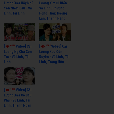
Lương Xưa Hãy Ngủ
Lương Xưa Đi Biển -
Yên Niềm Đau - Vũ
Vũ Linh, Phương
Linh, Tài Linh
Hồng Thủy, Hương
Lan, Thanh Hằng
4434
3602
[
Video] Cải
[
Video] Cải
Lương Nợ Cha Con
Lương Xưa Còn
Trả - Vũ Linh, Tài
Duyên - Vũ Linh, Tài
Linh
Linh, Trọng Hữu
4018
[
Video] Cải
Lương Xưa Cô Dâu
Phụ - Vũ Linh, Tài
Linh, Thanh Ngân