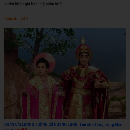
khiến khán giả hâm mộ phấn khởi.
Xem chi tiết
ĐOÀN CẢI LƯƠNG TUỒNG CỔ HUỲNH LONG: Tìm chỗ đứng trong khán
4807