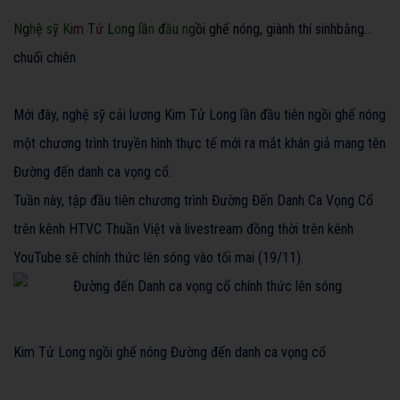
N
g
h
ệ
s
ỹ
K
i
m
T
ử
L
o
n
g
l
ầ
n
đ
ầ
u
n
g
ồ
i
g
h
ế
n
ó
n
g
,
g
i
à
n
h
t
h
í
s
i
n
h
b
ằ
n
g
…
c
h
u
ố
i
c
h
i
ê
n
Mới đây, nghệ sỹ cải lương Kim Tử Long lần đầu tiên ngồi ghế nóng
một chương trình truyền hình thực tế mới ra mắt khán giả mang tên
Đường đến danh ca vọng cổ.
Tuần này, tập đầu tiên chương trình Đường Đến Danh Ca Vọng Cổ
trên kênh HTVC Thuần Việt và livestream đồng thời trên kênh
YouTube sẽ chính thức lên sóng vào tối mai (19/11).
Kim Tử Long ngồi ghế nóng Đường đến danh ca vọng cổ