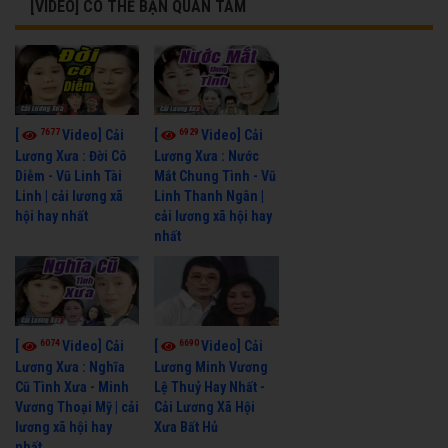
[VIDEO] CÓ THỂ BẠN QUAN TÂM
7677
6929
[
Video] Cải
[
Video] Cải
Lương Xưa : Đời Cô
Lương Xưa : Nước
Diễm - Vũ Linh Tài
Mắt Chung Tình - Vũ
Linh | cải lương xã
Linh Thanh Ngân |
hội hay nhất
cải lương xã hội hay
nhất
6074
6690
[
Video] Cải
[
Video] Cải
Lương Xưa : Nghĩa
Lương Minh Vương
Cũ Tình Xưa - Minh
Lệ Thuỷ Hay Nhất -
Vương Thoại Mỹ | cải
Cải Lương Xã Hội
lương xã hội hay
Xưa Bất Hủ
nhất