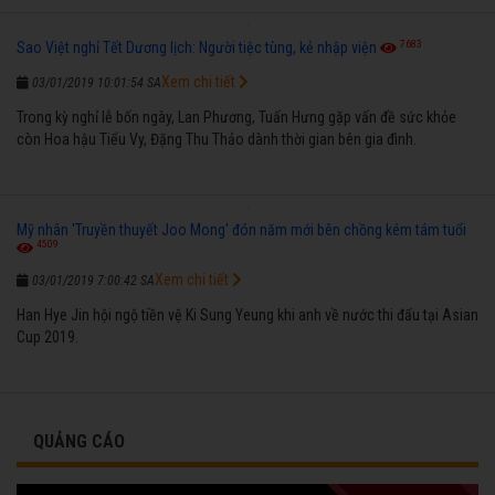
7683
Sao Việt nghỉ Tết Dương lịch: Người tiệc tùng, kẻ nhập viện
Xem chi tiết
03/01/2019 10:01:54 SA
Trong kỳ nghỉ lễ bốn ngày, Lan Phương, Tuấn Hưng gặp vấn đề sức khỏe
còn Hoa hậu Tiểu Vy, Đặng Thu Thảo dành thời gian bên gia đình.
Mỹ nhân 'Truyền thuyết Joo Mong' đón năm mới bên chồng kém tám tuổi
4509
Xem chi tiết
03/01/2019 7:00:42 SA
Han Hye Jin hội ngộ tiền vệ Ki Sung Yeung khi anh về nước thi đấu tại Asian
Cup 2019.
QUẢNG CÁO