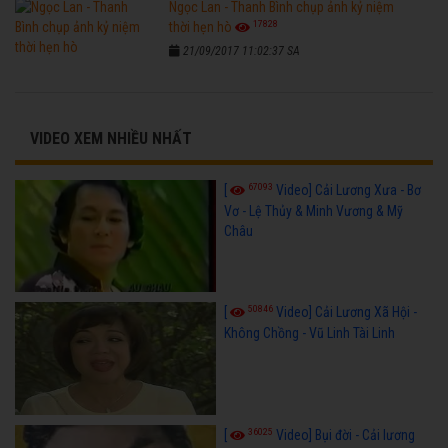
Ngọc Lan - Thanh Bình chụp ảnh kỷ niệm
17828
thời hẹn hò
21/09/2017 11:02:37 SA
VIDEO XEM NHIỀU NHẤT
67093
[
Video] Cải Lương Xưa - Bơ
Vơ - Lệ Thủy & Minh Vương & Mỹ
Châu
50846
[
Video] Cải Lương Xã Hội -
Không Chồng - Vũ Linh Tài Linh
36025
[
Video] Bụi đời - Cải lương