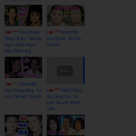
9060
7354
[
Video] Bông
[
Video] Khi
Hồng Cài Áo - Vũ Linh,
Hoa Trà Nở - Vũ Linh,
Ngọc Huyền, Ngọc
Tài Linh
Giàu, Diệp Lang
4111
[
Video] Một
3659
[
Video] Sóng
Thời Phóng Đãng - Vũ
Linh, Tài Linh, Chí Linh
Gió Làng Chài - Vũ
Linh, Tài Linh, Khánh
Tuấn