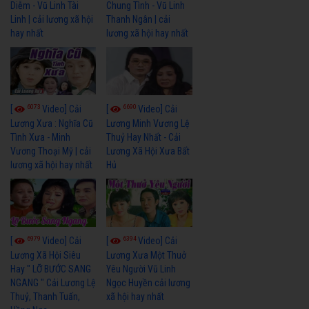
Diễm - Vũ Linh Tài
Chung Tình - Vũ Linh
Linh | cải lương xã hội
Thanh Ngân | cải
hay nhất
lương xã hội hay nhất
6073
6690
[
Video] Cải
[
Video] Cải
Lương Xưa : Nghĩa Cũ
Lương Minh Vương Lệ
Tình Xưa - Minh
Thuỷ Hay Nhất - Cải
Vương Thoại Mỹ | cải
Lương Xã Hội Xưa Bất
lương xã hội hay nhất
Hủ
6979
6394
[
Video] Cải
[
Video] Cải
Lương Xã Hội Siêu
Lương Xưa Một Thuở
Hay " LỠ BƯỚC SANG
Yêu Người Vũ Linh
NGANG " Cải Lương Lệ
Ngọc Huyền cải lương
Thuỷ, Thanh Tuấn,
xã hội hay nhất