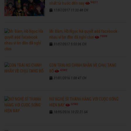
96211
nhất từ trước đến nay
17/07/2017 11:33:48 CH
Mr. Đàm, Hồ Ngọc Hà quyết add facebook
76309
nhau vì tin đồn đã nghỉ chơi
31/07/2017 5:03:06 CH
CON TRAI NS CHINH NHẪN VỀ CHỊU TANG
42983
BỐ
31/01/2016 1:08:47 CH
NỮ NGHỆ SĨ THANH HẰNG VỚI CUỘC SỐNG
32582
HIỆN NAY
18/05/2016 10:22:21 SA