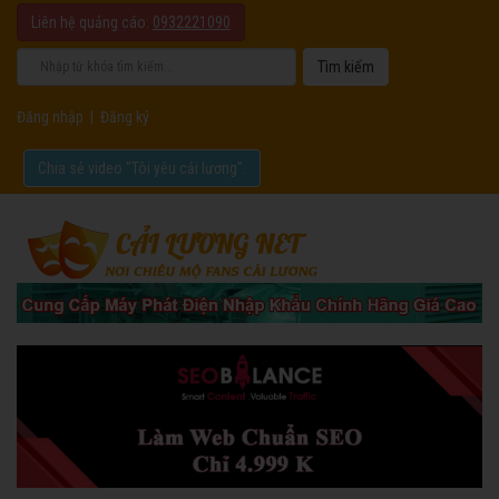
Liên hệ quảng cáo:
0932221090
Đăng nhập
|
Đăng ký
Chia sẻ video "Tôi yêu cải lương".