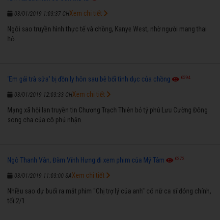
Xem chi tiết
03/01/2019 1:03:37 CH
Ngôi sao truyền hình thực tế và chồng, Kanye West, nhờ người mang thai
hộ.
6594
'Em gái trà sữa' bị đồn ly hôn sau bê bối tình dục của chồng
Xem chi tiết
03/01/2019 12:03:33 CH
Mạng xã hội lan truyền tin Chương Trạch Thiên bỏ tỷ phú Lưu Cường Đông
song cha của cô phủ nhận.
6272
Ngô Thanh Vân, Đàm Vĩnh Hưng đi xem phim của Mỹ Tâm
Xem chi tiết
03/01/2019 11:03:00 SA
Nhiều sao dự buổi ra mắt phim "Chị trợ lý của anh" có nữ ca sĩ đóng chính,
tối 2/1.