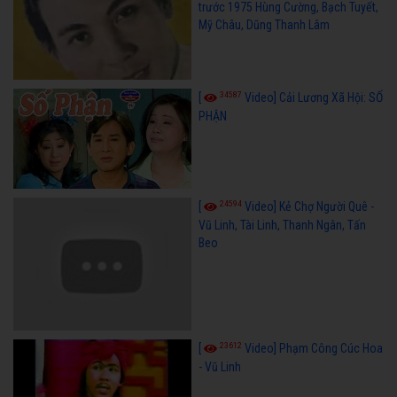
trước 1975 Hùng Cường, Bạch Tuyết,
Mỹ Châu, Dũng Thanh Lâm
34587
[
Video] Cải Lương Xã Hội: SỐ
PHẬN
24594
[
Video] Kẻ Chợ Người Quê -
Vũ Linh, Tài Linh, Thanh Ngân, Tấn
Beo
23612
[
Video] Phạm Công Cúc Hoa
- Vũ Linh