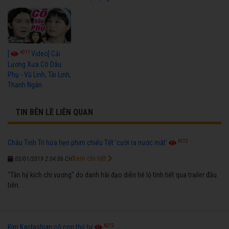
4017
[
Video] Cải
Lương Xưa Cô Dâu
Phụ - Vũ Linh, Tài Linh,
Thanh Ngân
TIN BÊN LỀ LIÊN QUAN
6772
Châu Tinh Trì hứa hẹn phim chiếu Tết 'cười ra nước mắt'
Xem chi tiết
03/01/2019 2:04:06 CH
"Tân hỷ kịch chi vương" do danh hài đạo diễn hé lộ tình tiết qua trailer đầu
tiên.
6272
Kim Kardashian có con thứ tư