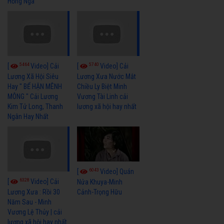
Hồng Nga
5464
5740
[
Video] Cải
[
Video] Cải
Lương Xã Hội Siêu
Lương Xưa Nước Mắt
Hay " BỂ HẬN MÊNH
Chiều Ly Biệt Minh
MÔNG " Cải Lương
Vương Tài Linh cải
Kim Tử Long, Thanh
lương xã hội hay nhất
Ngân Hay Nhất
6043
[
Video] Quán
6328
[
Video] Cải
Nửa Khuya-Minh
Cảnh-Trọng Hữu
Lương Xưa : Rồi 30
Năm Sau - Minh
Vương Lệ Thủy | cải
lương xã hội hay nhất