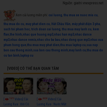
Nguồn: giaitri.vnexpress.net
Xem cải lương miễn phí:
cai luong
,
thu mua xe nuoc mia cu
,
thu mua do cu
,
may phat dien cu
,
Hát Chầu Văn
,
máy phát điện 3 pha
,
sach toi pham hoc
,
trich doan cai luong
,
thu mua may lanh cu
,
kem
flan
,
the hinh
,
nhac que huong mp3
,
nhac han mp3
,
nhac dance
mp3
,
nhac dance remix
,
nhac cho ba bau
,
nhac dong que mp3
,
nhac xua
pham hong que
,
thu mua may phat dien
,
thu mua laptop cu
,
sua nap
bon cau thong minh
,
sua bon cau thong minh
,
may lanh cu
,
thu mua do
cu tan binh
,
laptop cu
[VIDEO] CÓ THỂ BẠN QUAN TÂM
7675
6928
[
Video] Cải
[
Video] Cải
Lương Xưa : Đời Cô
Lương Xưa : Nước Mắt