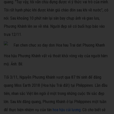
quang. "Tuy vậy, tôi vẫn chịu đựng được vì ý thức vai trò của mình.
Tôi rất hạnh phúc khi được khán giả chào đón sau khi về nước", cô
nói. Sau khoảng 10 phút nán lại sân bay chụp ảnh và giao lưu,
Phương Khánh lên xe về nhà. Người đẹp sẽ có buổi họp báo vào
trưa 12/11.
Hoa hậu Phương Khánh vất vả thoát khỏi vòng vây của người hâm
mộ. Ảnh: Bil.
Tối 3/11, Nguyễn Phương Khánh vượt qua 87 thí sinh để đăng
quang Miss Earth 2018 (Hoa hậu Trái đất) tại Philippines. Lần đầu
tiên, nhan sắc Việt lên ngôi ở một trong những cuộc thi sắc đẹp
lớn. Sau khi đăng quang, Phương Khánh ở lại Philippines một tuần
để thực hiện nhiệm vụ của tân
hoa hậu cải lương
. Cô cho biết sẽ