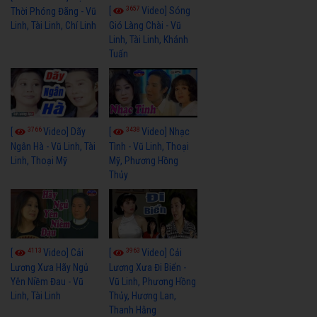
3657
[
Video] Sóng
Thời Phóng Đãng - Vũ
Linh, Tài Linh, Chí Linh
Gió Làng Chài - Vũ
Linh, Tài Linh, Khánh
Tuấn
3766
3438
[
Video] Dãy
[
Video] Nhạc
Ngân Hà - Vũ Linh, Tài
Tình - Vũ Linh, Thoại
Linh, Thoại Mỹ
Mỹ, Phương Hồng
Thủy
4113
3963
[
Video] Cải
[
Video] Cải
Lương Xưa Hãy Ngủ
Lương Xưa Đi Biển -
Yên Niềm Đau - Vũ
Vũ Linh, Phương Hồng
Linh, Tài Linh
Thủy, Hương Lan,
Thanh Hằng