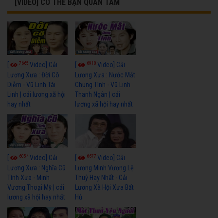
[VIDEO] CÓ THỂ BẠN QUAN TÂM
7665
6918
[
Video] Cải
[
Video] Cải
Lương Xưa : Đời Cô
Lương Xưa : Nước Mắt
Diễm - Vũ Linh Tài
Chung Tình - Vũ Linh
Linh | cải lương xã hội
Thanh Ngân | cải
hay nhất
lương xã hội hay nhất
6054
6677
[
Video] Cải
[
Video] Cải
Lương Xưa : Nghĩa Cũ
Lương Minh Vương Lệ
Tình Xưa - Minh
Thuỷ Hay Nhất - Cải
Vương Thoại Mỹ | cải
Lương Xã Hội Xưa Bất
lương xã hội hay nhất
Hủ