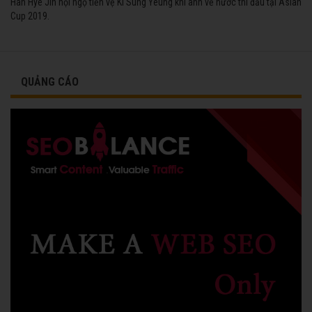
Han Hye Jin hội ngộ tiền vệ Ki Sung Yeung khi anh về nước thi đấu tại Asian
Cup 2019.
QUẢNG CÁO