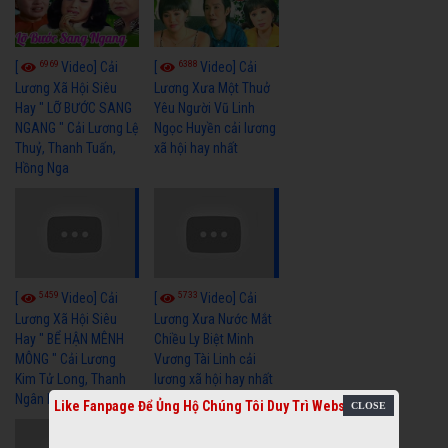
6969
6388
[
Video] Cải
[
Video] Cải
Lương Xã Hội Siêu
Lương Xưa Một Thuở
Hay " LỠ BƯỚC SANG
Yêu Người Vũ Linh
NGANG " Cải Lương Lệ
Ngọc Huyền cải lương
Thuỷ, Thanh Tuấn,
xã hội hay nhất
Hồng Nga
5459
5733
[
Video] Cải
[
Video] Cải
Lương Xã Hội Siêu
Lương Xưa Nước Mắt
Hay " BỂ HẬN MÊNH
Chiều Ly Biệt Minh
MÔNG " Cải Lương
Vương Tài Linh cải
Kim Tử Long, Thanh
lương xã hội hay nhất
Ngân Hay Nhất
Like Fanpage Để Ủng Hộ Chúng Tôi Duy Trì Website