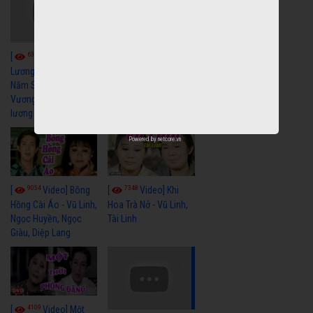
6038
[
Video] Quán
6322
[
Video] Cải
Nửa Khuya-Minh
Cảnh-Trọng Hữu
Lương Xưa : Rồi 30
Năm Sau - Minh
Vương Lệ Thủy | cải
lương xã hội hay nhất
Powered by
netcore.vn
9054
7348
[
Video] Bông
[
Video] Khi
Hồng Cài Áo - Vũ Linh,
Hoa Trà Nở - Vũ Linh,
Ngọc Huyền, Ngọc
Tài Linh
Giàu, Diệp Lang
4109
[
Video] Một