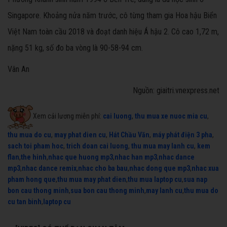
Singapore. Khoảng nửa năm trước, cô từng tham gia Hoa hậu Biển
Việt Nam toàn cầu 2018 và đoạt danh hiệu Á hậu 2. Cô cao 1,72 m,
nặng 51 kg, số đo ba vòng là 90-58-94 cm.
Vân An
Nguồn: giaitri.vnexpress.net
Xem cải lương miễn phí:
cai luong
,
thu mua xe nuoc mia cu
,
thu mua do cu
,
may phat dien cu
,
Hát Chầu Văn
,
máy phát điện 3 pha
,
sach toi pham hoc
,
trich doan cai luong
,
thu mua may lanh cu
,
kem
flan
,
the hinh
,
nhac que huong mp3
,
nhac han mp3
,
nhac dance
mp3
,
nhac dance remix
,
nhac cho ba bau
,
nhac dong que mp3
,
nhac xua
pham hong que
,
thu mua may phat dien
,
thu mua laptop cu
,
sua nap
bon cau thong minh
,
sua bon cau thong minh
,
may lanh cu
,
thu mua do
cu tan binh
,
laptop cu