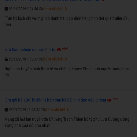
Xem chi tiết
03/01/2019 2:04:06 CH
"Tân hỷ kịch chi vương" do danh hài đạo diễn hé lộ tình tiết qua trailer đầu
tiên.
6264
Kim Kardashian có con thứ tư
Xem chi tiết
03/01/2019 1:03:37 CH
Ngôi sao truyền hình thực tế và chồng, Kanye West, nhờ người mang thai
hộ.
6585
'Em gái trà sữa' bị đồn ly hôn sau bê bối tình dục của chồng
Xem chi tiết
03/01/2019 12:03:33 CH
Mạng xã hội lan truyền tin Chương Trạch Thiên bỏ tỷ phú Lưu Cường Đông
song cha của cô phủ nhận.