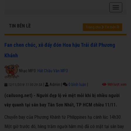
TIN BÊN LỀ
Trang chủ
Tin bên lề
Fan chen chúc, xô đẩy đón Hoa hậu Trái đất Phương
Khánh
Nhạc MP3:
Hát Chầu Văn MP3
|
Admin
|
0 bình luận
|
989 lượt xem
12/11/2018 11:00:29 SA
(cailuong.net) - Người đẹp lộ vẻ mệt mỏi khi bị nhiều người
vây quanh tại sân bay Tân Sơn Nhất, TP HCM chiều 11/11.
Chuyến bay của Phương Khánh từ Philippines hạ cánh lúc 14h30.
Một giờ trước đó, hàng trăm người hâm mộ đã có mặt tại sân bay