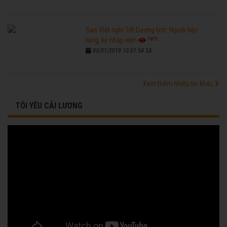
Sao Việt nghỉ Tết Dương lịch: Người tiệc
7675
tùng, kẻ nhập viện
03/01/2019 10:01:54 SA
Xem thêm nhiều tin khác
TÔI YÊU CẢI LƯƠNG