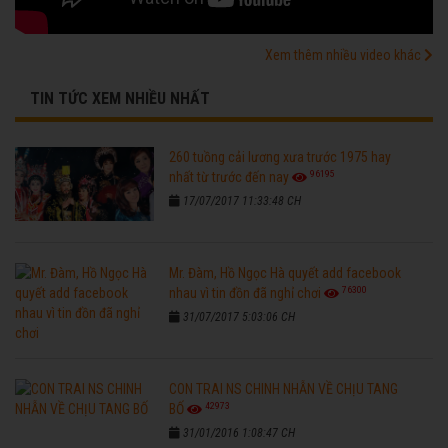
Xem thêm nhiều video khác
TIN TỨC XEM NHIỀU NHẤT
260 tuồng cải lương xưa trước 1975 hay
96195
nhất từ trước đến nay
17/07/2017 11:33:48 CH
Mr. Đàm, Hồ Ngọc Hà quyết add facebook
76300
nhau vì tin đồn đã nghỉ chơi
31/07/2017 5:03:06 CH
CON TRAI NS CHINH NHẪN VỀ CHỊU TANG
42973
BỐ
31/01/2016 1:08:47 CH