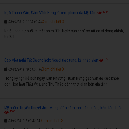
6264
Ngô Thanh Vân, Đàm Vĩnh Hưng đi xem phim của Mỹ Tâm
Xem chi tiết
03/01/2019 11:03:00 SA
Nhiều sao dự buổi ra mắt phim "Chị trợ lý của anh" có nữ ca sĩ đóng chính,
tối 2/1.
7676
Sao Việt nghỉ Tết Dương lịch: Người tiệc tùng, kẻ nhập viện
Xem chi tiết
03/01/2019 10:01:54 SA
Trong kỳ nghỉ lễ bốn ngày, Lan Phương, Tuấn Hưng gặp vấn đề sức khỏe
còn Hoa hậu Tiểu Vy, Đặng Thu Thảo dành thời gian bên gia đình.
Mỹ nhân 'Truyền thuyết Joo Mong' đón năm mới bên chồng kém tám tuổi
4505
Xem chi tiết
03/01/2019 7:00:42 SA