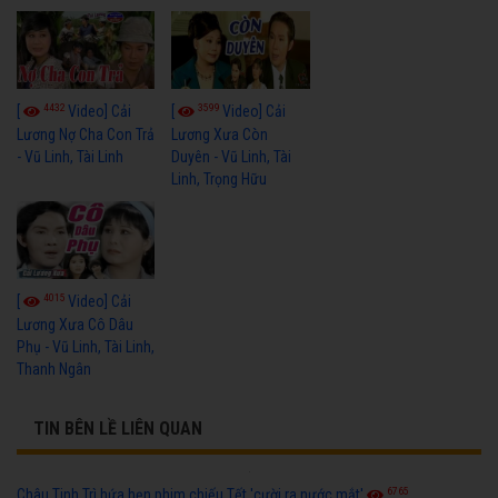
4432
3599
[
Video] Cải
[
Video] Cải
Lương Nợ Cha Con Trả
Lương Xưa Còn
- Vũ Linh, Tài Linh
Duyên - Vũ Linh, Tài
Linh, Trọng Hữu
4015
[
Video] Cải
Lương Xưa Cô Dâu
Phụ - Vũ Linh, Tài Linh,
Thanh Ngân
TIN BÊN LỀ LIÊN QUAN
6765
Châu Tinh Trì hứa hẹn phim chiếu Tết 'cười ra nước mắt'