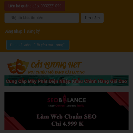
Liên hệ quảng cáo:
0932221090
Đăng nhập
|
Đăng ký
Chia sẻ video "Tôi yêu cải lương".