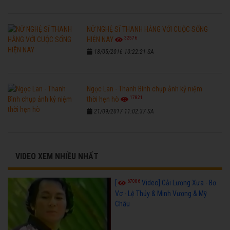
NỮ NGHỆ SĨ THANH HẰNG VỚI CUỘC SỐNG
32576
HIỆN NAY
18/05/2016 10:22:21 SA
Ngọc Lan - Thanh Bình chụp ảnh kỷ niệm
17821
thời hẹn hò
21/09/2017 11:02:37 SA
VIDEO XEM NHIỀU NHẤT
67086
[
Video] Cải Lương Xưa - Bơ
Vơ - Lệ Thủy & Minh Vương & Mỹ
Châu