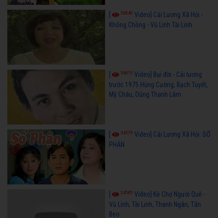
50840
[
Video] Cải Lương Xã Hội -
Không Chồng - Vũ Linh Tài Linh
36015
[
Video] Bụi đời - Cải lương
trước 1975 Hùng Cường, Bạch Tuyết,
Mỹ Châu, Dũng Thanh Lâm
34579
[
Video] Cải Lương Xã Hội: SỐ
PHẬN
24585
[
Video] Kẻ Chợ Người Quê -
Vũ Linh, Tài Linh, Thanh Ngân, Tấn
Beo