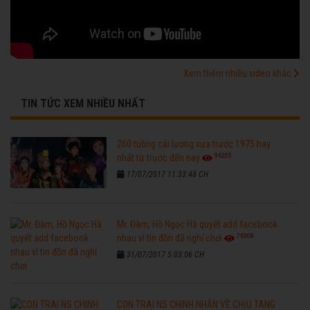
Xem thêm nhiều video khác
TIN TỨC XEM NHIỀU NHẤT
260 tuồng cải lương xưa trước 1975 hay
96205
nhất từ trước đến nay
17/07/2017 11:33:48 CH
Mr. Đàm, Hồ Ngọc Hà quyết add facebook
76308
nhau vì tin đồn đã nghỉ chơi
31/07/2017 5:03:06 CH
CON TRAI NS CHINH NHẪN VỀ CHỊU TANG