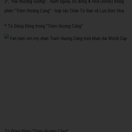
3", "Hải thượng vương"... Năm ngoái, cô đóng A Hoa (Rose) trong
phim "Trùm Hương Cảng" - hợp tác Chân Tử Đan và Lưu Đức Hoa.
* Từ Đông Đông trong "Trùm Hương Cảng"
Từ Đông Đông "Trùm Hương Cảng"