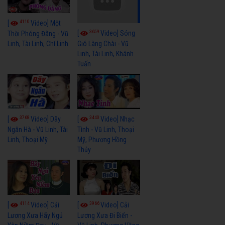
4110
[
Video] Một
3659
[
Video] Sóng
Thời Phóng Đãng - Vũ
Linh, Tài Linh, Chí Linh
Gió Làng Chài - Vũ
Linh, Tài Linh, Khánh
Tuấn
3768
3440
[
Video] Dãy
[
Video] Nhạc
Ngân Hà - Vũ Linh, Tài
Tình - Vũ Linh, Thoại
Linh, Thoại Mỹ
Mỹ, Phương Hồng
Thủy
4114
3966
[
Video] Cải
[
Video] Cải
Lương Xưa Hãy Ngủ
Lương Xưa Đi Biển -