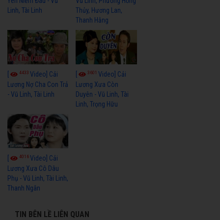
Yên Niềm Đau - Vũ
Vũ Linh, Phương Hồng
Linh, Tài Linh
Thủy, Hương Lan,
Thanh Hằng
4433
3601
[
Video] Cải
[
Video] Cải
Lương Nợ Cha Con Trả
Lương Xưa Còn
- Vũ Linh, Tài Linh
Duyên - Vũ Linh, Tài
Linh, Trọng Hữu
4016
[
Video] Cải
Lương Xưa Cô Dâu
Phụ - Vũ Linh, Tài Linh,
Thanh Ngân
TIN BÊN LỀ LIÊN QUAN