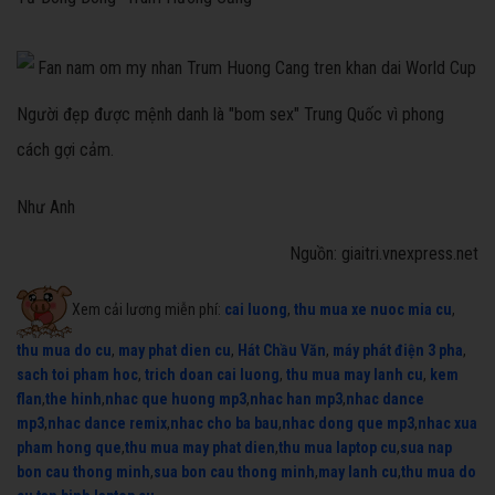
Người đẹp được mệnh danh là "bom sex" Trung Quốc vì phong
cách gợi cảm.
Như Anh
Nguồn: giaitri.vnexpress.net
Xem cải lương miễn phí:
cai luong
,
thu mua xe nuoc mia cu
,
thu mua do cu
,
may phat dien cu
,
Hát Chầu Văn
,
máy phát điện 3 pha
,
sach toi pham hoc
,
trich doan cai luong
,
thu mua may lanh cu
,
kem
flan
,
the hinh
,
nhac que huong mp3
,
nhac han mp3
,
nhac dance
mp3
,
nhac dance remix
,
nhac cho ba bau
,
nhac dong que mp3
,
nhac xua
pham hong que
,
thu mua may phat dien
,
thu mua laptop cu
,
sua nap
bon cau thong minh
,
sua bon cau thong minh
,
may lanh cu
,
thu mua do