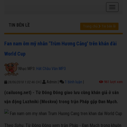
TIN BÊN LỀ
Trang chủ
Tin bên lề
Fan nam ôm mỹ nhân 'Trùm Hương Cảng' trên khán đài
World Cup
Nhạc MP3:
Hát Chầu Văn MP3
|
Admin
|
1 bình luận
|
961 lượt xem
28/06/2018 1:02:46 CH
(cailuong.net) - Từ Đông Đông giao lưu cùng khán giả ở sân
vận động Luzhniki (Moskva) trong trận Pháp gặp Đan Mạch.
Theo
Sohu
, Từ Đông Đông xem trận Pháp - Đan Mạch trong khuôn