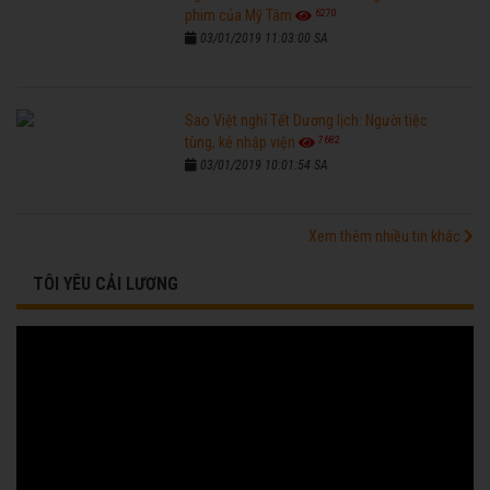
6270
phim của Mỹ Tâm
03/01/2019 11:03:00 SA
Sao Việt nghỉ Tết Dương lịch: Người tiệc
7682
tùng, kẻ nhập viện
03/01/2019 10:01:54 SA
Xem thêm nhiều tin khác
TÔI YÊU CẢI LƯƠNG