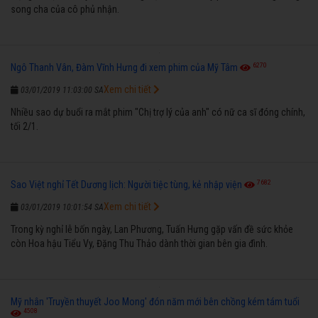
song cha của cô phủ nhận.
6270
Ngô Thanh Vân, Đàm Vĩnh Hưng đi xem phim của Mỹ Tâm
Xem chi tiết
03/01/2019 11:03:00 SA
Nhiều sao dự buổi ra mắt phim "Chị trợ lý của anh" có nữ ca sĩ đóng chính,
tối 2/1.
7682
Sao Việt nghỉ Tết Dương lịch: Người tiệc tùng, kẻ nhập viện
Xem chi tiết
03/01/2019 10:01:54 SA
Trong kỳ nghỉ lễ bốn ngày, Lan Phương, Tuấn Hưng gặp vấn đề sức khỏe
còn Hoa hậu Tiểu Vy, Đặng Thu Thảo dành thời gian bên gia đình.
Mỹ nhân 'Truyền thuyết Joo Mong' đón năm mới bên chồng kém tám tuổi
4508