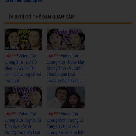
cu tan binh
,
laptop cu
[VIDEO] CÓ THỂ BẠN QUAN TÂM
7674
6926
[
Video] Cải
[
Video] Cải
Lương Xưa : Đời Cô
Lương Xưa : Nước Mắt
Diễm - Vũ Linh Tài
Chung Tình - Vũ Linh
Linh | cải lương xã hội
Thanh Ngân | cải
hay nhất
lương xã hội hay nhất
6071
6688
[
Video] Cải
[
Video] Cải
Lương Xưa : Nghĩa Cũ
Lương Minh Vương Lệ
Tình Xưa - Minh
Thuỷ Hay Nhất - Cải
Vương Thoại Mỹ | cải
Lương Xã Hội Xưa Bất