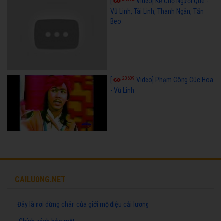
[
Video] Kẻ Chợ Người Quê -
Vũ Linh, Tài Linh, Thanh Ngân, Tấn
Beo
23609
[
Video] Phạm Công Cúc Hoa
- Vũ Linh
CAILUONG.NET
Đây là nơi dừng chân của giới mộ điệu cải lương