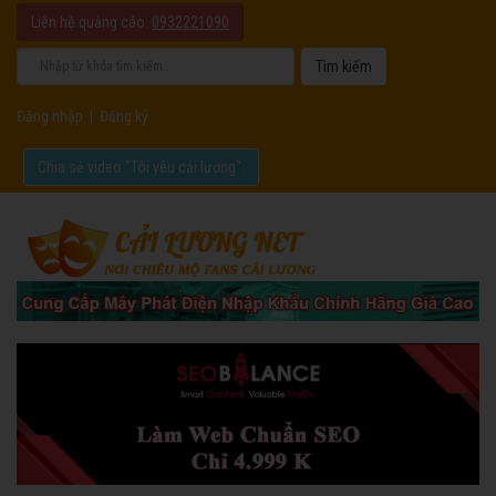
Liên hệ quảng cáo:
0932221090
Đăng nhập
|
Đăng ký
Chia sẻ video "Tôi yêu cải lương".