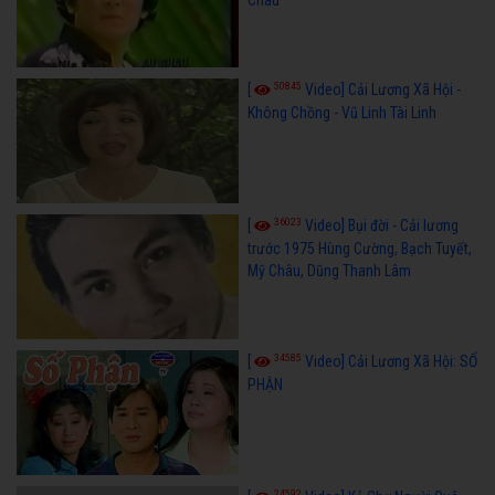
50845
[
Video] Cải Lương Xã Hội -
Không Chồng - Vũ Linh Tài Linh
36023
[
Video] Bụi đời - Cải lương
trước 1975 Hùng Cường, Bạch Tuyết,
Mỹ Châu, Dũng Thanh Lâm
34585
[
Video] Cải Lương Xã Hội: SỐ
PHẬN
24592