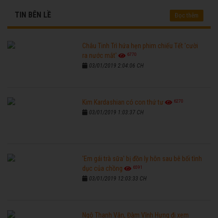
TIN BÊN LỀ
Đọc thêm
Châu Tinh Trì hứa hẹn phim chiếu Tết 'cười
6770
ra nước mắt'
03/01/2019 2:04:06 CH
6270
Kim Kardashian có con thứ tư
03/01/2019 1:03:37 CH
'Em gái trà sữa' bị đồn ly hôn sau bê bối tình
6591
dục của chồng
03/01/2019 12:03:33 CH
Ngô Thanh Vân, Đàm Vĩnh Hưng đi xem