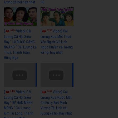
lương xã hội hay nhất
Hủ
6976
6393
[
Video] Cải
[
Video] Cải
Lương Xã Hội Siêu
Lương Xưa Một Thuở
Hay " LỠ BƯỚC SANG
Yêu Người Vũ Linh
NGANG " Cải Lương Lệ
Ngọc Huyền cải lương
Thuỷ, Thanh Tuấn,
xã hội hay nhất
Hồng Nga
5462
5739
[
Video] Cải
[
Video] Cải
Lương Xã Hội Siêu
Lương Xưa Nước Mắt
Hay " BỂ HẬN MÊNH
Chiều Ly Biệt Minh
MÔNG " Cải Lương
Vương Tài Linh cải
Kim Tử Long, Thanh
lương xã hội hay nhất