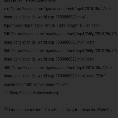
playsinline="" webkit-playsinline=""
src="https://v.vnecdn.net/giaitri/video/web/mp4/2018/06/27/tu-
dong-dong-khan-dai-world-cup-1530088823.mp4"
type="video/mp4" style="width: 100%; height: 100%;" data-
240="https://v.vnecdn.net/giaitri/video/web/mp4/240p/2018/06/27/
dong-dong-khan-dai-world-cup-1530088823.mp4" data-
360="https://v.vnecdn.net/giaitri/video/web/mp4/360p/2018/06/27/
dong-dong-khan-dai-world-cup-1530088823.mp4" data-
480="https://v.vnecdn.net/giaitri/video/web/mp4/2018/06/27/tu-
dong-dong-khan-dai-world-cup-1530088823.mp4" data-720=""
max-mode="480" active-mode="480">
Từ Đông Đông khán đài world cup