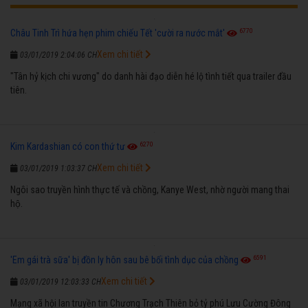
6770
Châu Tinh Trì hứa hẹn phim chiếu Tết 'cười ra nước mắt'
Xem chi tiết
03/01/2019 2:04:06 CH
"Tân hỷ kịch chi vương" do danh hài đạo diễn hé lộ tình tiết qua trailer đầu
tiên.
6270
Kim Kardashian có con thứ tư
Xem chi tiết
03/01/2019 1:03:37 CH
Ngôi sao truyền hình thực tế và chồng, Kanye West, nhờ người mang thai
hộ.
6591
'Em gái trà sữa' bị đồn ly hôn sau bê bối tình dục của chồng
Xem chi tiết
03/01/2019 12:03:33 CH
Mạng xã hội lan truyền tin Chương Trạch Thiên bỏ tỷ phú Lưu Cường Đông