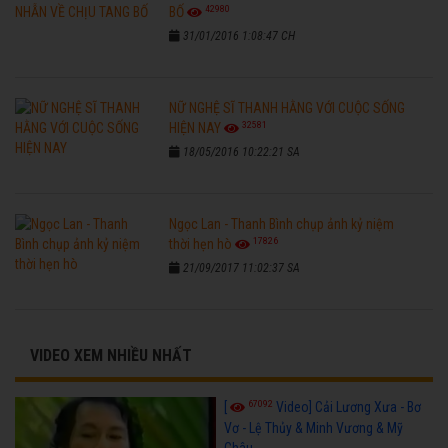
42980
BỐ
31/01/2016 1:08:47 CH
NỮ NGHỆ SĨ THANH HẰNG VỚI CUỘC SỐNG
32581
HIỆN NAY
18/05/2016 10:22:21 SA
Ngọc Lan - Thanh Bình chụp ảnh kỷ niệm
17826
thời hẹn hò
21/09/2017 11:02:37 SA
VIDEO XEM NHIỀU NHẤT
67092
[
Video] Cải Lương Xưa - Bơ
Vơ - Lệ Thủy & Minh Vương & Mỹ
Châu