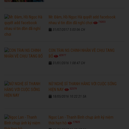
Mr. Đàm, Hồ Ngọc Hà quyết add facebook
76303
nhau vì tin đồn đã nghỉ chơi
31/07/2017 5:03:06 CH
CON TRAI NS CHINH NHẪN VỀ CHỊU TANG
42977
BỐ
31/01/2016 1:08:47 CH
NỮ NGHỆ SĨ THANH HẰNG VỚI CUỘC SỐNG
32579
HIỆN NAY
18/05/2016 10:22:21 SA
Ngọc Lan - Thanh Bình chụp ảnh kỷ niệm
17825
thời hẹn hò