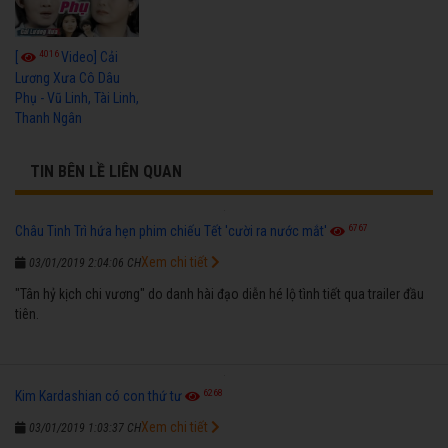
4016
[
Video] Cải
Lương Xưa Cô Dâu
Phụ - Vũ Linh, Tài Linh,
Thanh Ngân
TIN BÊN LỀ LIÊN QUAN
6767
Châu Tinh Trì hứa hẹn phim chiếu Tết 'cười ra nước mắt'
Xem chi tiết
03/01/2019 2:04:06 CH
"Tân hỷ kịch chi vương" do danh hài đạo diễn hé lộ tình tiết qua trailer đầu
tiên.
6268
Kim Kardashian có con thứ tư
Xem chi tiết
03/01/2019 1:03:37 CH