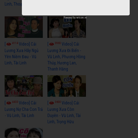
Linh, Thoại Mỹ
Mỹ, Phương Hồng
Thủy
Powered by
netcore.vn
4114
3965
[
Video] Cải
[
Video] Cải
Lương Xưa Hãy Ngủ
Lương Xưa Đi Biển -
Yên Niềm Đau - Vũ
Vũ Linh, Phương Hồng
Linh, Tài Linh
Thủy, Hương Lan,
Thanh Hằng
4433
3600
[
Video] Cải
[
Video] Cải
Lương Nợ Cha Con Trả
Lương Xưa Còn
- Vũ Linh, Tài Linh
Duyên - Vũ Linh, Tài
Linh, Trọng Hữu