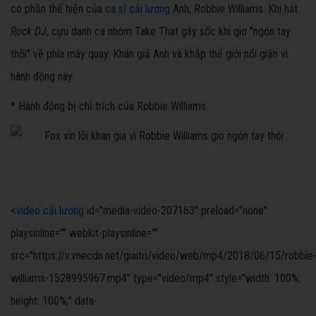
có phần thể hiện của
ca sĩ cải lương
Anh, Robbie Williams. Khi hát
Rock DJ
, cựu danh ca nhóm Take That gây sốc khi giơ "ngón tay
thối" về phía máy quay. Khán giả Anh và khắp thế giới nổi giận vì
hành động này.
* Hành động bị chỉ trích của Robbie Williams
<
video cải lương
id="media-video-207163" preload="none"
playsinline="" webkit-playsinline=""
src="https://v.vnecdn.net/giaitri/video/web/mp4/2018/06/15/robbie
williams-1528995967.mp4" type="video/mp4" style="width: 100%;
height: 100%;" data-