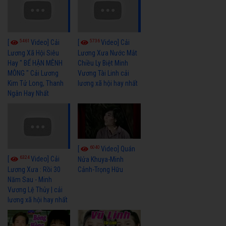
5461
5736
[
Video] Cải
[
Video] Cải
Lương Xã Hội Siêu
Lương Xưa Nước Mắt
Hay " BỂ HẬN MÊNH
Chiều Ly Biệt Minh
MÔNG " Cải Lương
Vương Tài Linh cải
Kim Tử Long, Thanh
lương xã hội hay nhất
Ngân Hay Nhất
6040
[
Video] Quán
6324
[
Video] Cải
Nửa Khuya-Minh
Cảnh-Trọng Hữu
Lương Xưa : Rồi 30
Năm Sau - Minh
Vương Lệ Thủy | cải
lương xã hội hay nhất