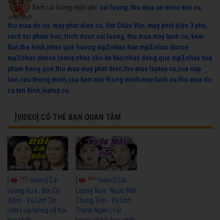
Xem cải lương miễn phí:
cai luong
,
thu mua xe nuoc mia cu
,
thu mua do cu
,
may phat dien cu
,
Hát Chầu Văn
,
máy phát điện 3 pha
,
sach toi pham hoc
,
trich doan cai luong
,
thu mua may lanh cu
,
kem
flan
,
the hinh
,
nhac que huong mp3
,
nhac han mp3
,
nhac dance
mp3
,
nhac dance remix
,
nhac cho ba bau
,
nhac dong que mp3
,
nhac xua
pham hong que
,
thu mua may phat dien
,
thu mua laptop cu
,
sua nap
bon cau thong minh
,
sua bon cau thong minh
,
may lanh cu
,
thu mua do
cu tan binh
,
laptop cu
[VIDEO] CÓ THỂ BẠN QUAN TÂM
7671
6923
[
Video] Cải
[
Video] Cải
Lương Xưa : Đời Cô
Lương Xưa : Nước Mắt
Diễm - Vũ Linh Tài
Chung Tình - Vũ Linh
Linh | cải lương xã hội
Thanh Ngân | cải