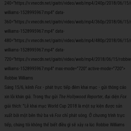
240="https://v.vnecdn.net/giaitri/video/web/mp4/240p/2018/06/15/
williams-1528995967.mp4" data-
360="https://v.vnecdn.net/giaitri/video/web/mp4/360p/2018/06/15/
williams-1528995967.mp4" data-
480="https://v.vnecdn.net/giaitri/video/web/mp4/480p/2018/06/15/
williams-1528995967.mp4" data-
720="https://v.vnecdn.net/giaitri/video/web/mp4/2018/06/15/robbie
williams-1528995967.mp4" max-mode="720" active-mode="720">
Robbie Williams
Sáng 15/6, kênh
Fox
- phát trực tiếp đêm khai mạc - gửi thông cáo
xin lỗi khán giả. Trong thư gửi
The Hollywood Reporter
, đại diện
Fox
giải thích: "Lễ khai mạc World Cup 2018 là một sự kiện được sản
xuất bởi một bên thứ ba và
Fox
chỉ phát sóng. Ở chương trình trực
tiếp, chúng tôi không thể biết điều gì sẽ xảy ra lúc Robbie Williams