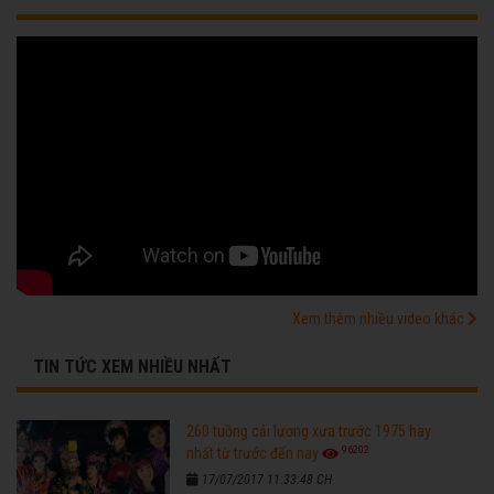
Xem thêm nhiều video khác
TIN TỨC XEM NHIỀU NHẤT
260 tuồng cải lương xưa trước 1975 hay
96202
nhất từ trước đến nay
17/07/2017 11:33:48 CH