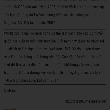
chức UNICEF của Anh. Năm 2005, Robbie Williams từng thành lập
câu lạc bộ bóng đá LA Vale trong thời gian sinh sống tại Los
Angeles, Mỹ. Đội tan rã năm 2007.
World Cup là giải vô địch bóng đá thế giới dành cho các đội tuyển
quốc gia, diễn ra bốn năm một lần. Giải năm nay được tổ chức tại
11 thành phố ở Nga, từ ngày 14/6 đến 15/7. 32 đội tuyển được
chia làm tám bảng, mỗi bảng bốn đội. Các đội đấu vòng tròn một
lượt để tìm ra hai đội có thành tích tốt nhất bảng vào vòng loại
trực tiếp. Đức là đương kim vô địch khi thắng Argentina với tỷ số
1-0 ở hiệp phụ chung kết năm 2014.
Minh Anh
Nguồn: giaitri.vnexpress.net