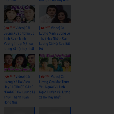
hay nhất
lương xã hội hay nhất
6065
6685
[
Video] Cải
[
Video] Cải
Lương Xưa : Nghĩa Cũ
Lương Minh Vương Lệ
Tình Xưa - Minh
Thuỷ Hay Nhất - Cải
Vương Thoại Mỹ | cải
Lương Xã Hội Xưa Bất
lương xã hội hay nhất
Hủ
6974
6391
[
Video] Cải
[
Video] Cải
Lương Xã Hội Siêu
Lương Xưa Một Thuở
Hay " LỠ BƯỚC SANG
Yêu Người Vũ Linh
NGANG " Cải Lương Lệ
Ngọc Huyền cải lương
Thuỷ, Thanh Tuấn,
xã hội hay nhất
Hồng Nga