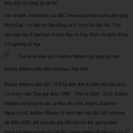
biểu diễn và chúng tôi xin lỗi".
Fox
và kênh
Telemundo
của NBC Universal sở hữu quyền phát sóng
World Cup - sự kiện do Nga đăng cai tổ chức lần đầu tiên. Trận
đấu ngay sau lễ khai mạc là giữa Nga và Ảrập Xêút, với chiến thắng
5-0 nghiêng về Nga.
Robbie Williams biểu diễn khai mạc. Ảnh
: FIFA.
Robbie Williams sinh năm 1974 tại Anh. Anh là thành viên ban
nhạc
cải lương
Take That giai đoạn 1990 - 1995 và 2009 - 2012. Robbie
Williams nổi tiếng với các ca khúc như
Feel, Angels, Supreme
...
Ngoài ca hát, Robbie Williams có niềm đam mê đặc biệt với bóng
đá. Năm 2006, anh sáng lập giải đấu Soccer Aid, quy tụ nhiều
người nổi tiếng và một số cầu thủ chuyên nghiệp để gây quỹ cho tổ