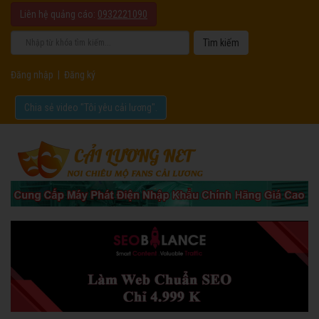
Liên hệ quảng cáo:
0932221090
Đăng nhập
|
Đăng ký
Chia sẻ video "Tôi yêu cải lương".