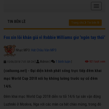
TIN BÊN LỀ
Trang chủ
Tin bên lề
Fox xin lỗi khán giả vì Robbie Williams giơ 'ngón tay thối'
Nhạc MP3:
Hát Chầu Văn MP3
|
Admin
|
1 bình luận
|
921 lượt xem
15/06/2018 7:01:58 CH
(cailuong.net) - Đại diện kênh phát sóng trực tiếp đêm khai
mạc World Cup 2018 nói họ không lường trước sự cố đêm
14/6.
Đêm khai mạc World Cup 2018 diễn ra tối 14/6 tại sân vận động
Luzhniki ở Moskva, Nga với các màn ca hát chào mừng, trong đó