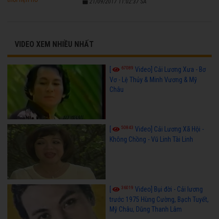
21/09/2017 11:02:37 SA
VIDEO XEM NHIỀU NHẤT
67089
[
Video] Cải Lương Xưa - Bơ
Vơ - Lệ Thủy & Minh Vương & Mỹ
Châu
50843
[
Video] Cải Lương Xã Hội -
Không Chồng - Vũ Linh Tài Linh
36019
[
Video] Bụi đời - Cải lương
trước 1975 Hùng Cường, Bạch Tuyết,
Mỹ Châu, Dũng Thanh Lâm