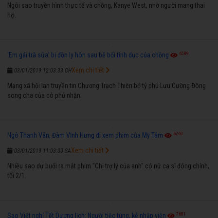
Ngôi sao truyền hình thực tế và chồng, Kanye West, nhờ người mang thai
hộ.
6589
'Em gái trà sữa' bị đồn ly hôn sau bê bối tình dục của chồng
Xem chi tiết
03/01/2019 12:03:33 CH
Mạng xã hội lan truyền tin Chương Trạch Thiên bỏ tỷ phú Lưu Cường Đông
song cha của cô phủ nhận.
6269
Ngô Thanh Vân, Đàm Vĩnh Hưng đi xem phim của Mỹ Tâm
Xem chi tiết
03/01/2019 11:03:00 SA
Nhiều sao dự buổi ra mắt phim "Chị trợ lý của anh" có nữ ca sĩ đóng chính,
tối 2/1.
7681
Sao Việt nghỉ Tết Dương lịch: Người tiệc tùng, kẻ nhập viện