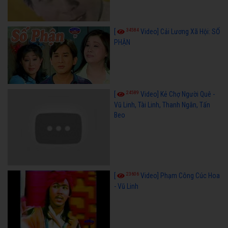
34584
[
Video] Cải Lương Xã Hội: SỐ
PHẬN
24589
[
Video] Kẻ Chợ Người Quê -
Vũ Linh, Tài Linh, Thanh Ngân, Tấn
Beo
23606
[
Video] Phạm Công Cúc Hoa
- Vũ Linh