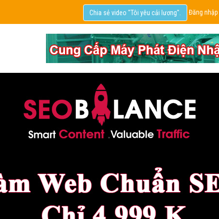
Đăng nhập
Chia sẻ video "Tôi yêu cải lương".