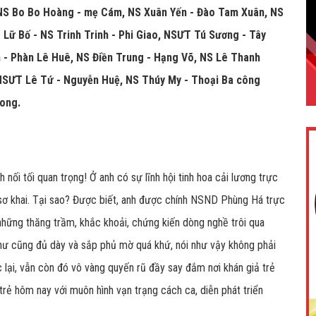
NS Bo Bo Hoàng - mẹ Cám, NS Xuân Yến - Đào Tam Xuân, NS
Lữ Bố - NS Trinh Trinh - Phi Giao, NSƯT Tú Sương - Tây
nh - Phàn Lê Huê, NS Điền Trung - Hạng Võ, NS Lê Thanh
NSƯT Lê Tứ - Nguyễn Huệ, NS Thúy My - Thoại Ba công
ong.
 nối tối quan trọng! Ở anh có sự lĩnh hội tinh hoa cải lương trực
a sơ khai. Tại sao? Được biết, anh được chính NSND Phùng Há trực
a những thăng trầm, khắc khoải, chứng kiến dòng nghề trôi qua
n như cũng đủ dày và sắp phủ mờ quá khứ, nói như vậy không phải
ại, vẫn còn đó vô vàng quyến rũ đầy say đắm nơi khán giả trẻ
trẻ hôm nay với muôn hình vạn trạng cách ca, diễn phát triển