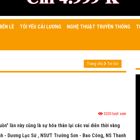
BÊN LỀ
TÔI YÊU CẢI LƯƠNG
NGHỆ THUẬT TRUYỀN THỐNG
T
Trang chủ
Tin tức
3220 lượt xem
ồn" lần này cũng là sự hóa thân lại các vai diễn thời vàng
nh - Dương Lục Sứ , NSƯT Trường Sơn - Bao Công, NS Thanh