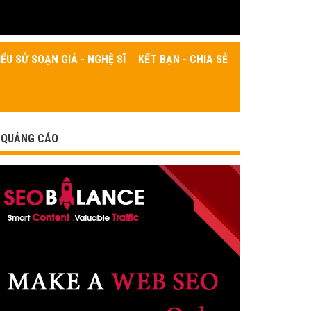
IỂU SỬ SOẠN GIẢ - NGHỆ SĨ
KẾT BẠN - CHIA SẺ
QUẢNG CÁO