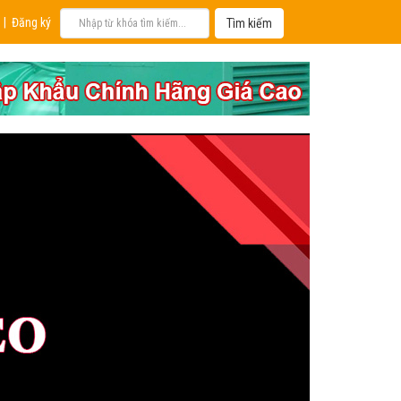
|
Đăng ký