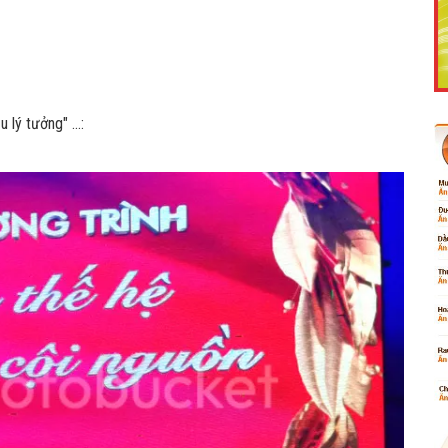
Like Fanpage Để Ủng Hộ Chúng Tôi Duy Trì Website
 lý tưởng" ...:
Powered by
netcore.vn