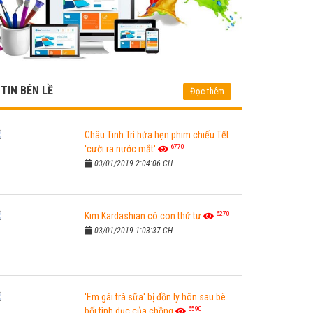
TIN BÊN LỀ
Đọc thêm
Châu Tinh Trì hứa hẹn phim chiếu Tết
6770
'cười ra nước mắt'
03/01/2019 2:04:06 CH
6270
Kim Kardashian có con thứ tư
03/01/2019 1:03:37 CH
'Em gái trà sữa' bị đồn ly hôn sau bê
6590
bối tình dục của chồng