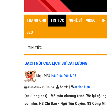
TRANG CHỦ
TIN TỨC
NGHỆ SĨ
VIDEO
TIN 
SEO
TIN TỨC
GẠCH NỐI CỦA LỊCH SỬ CẢI LƯƠNG
Nhạc MP3:
Hát Chầu Văn MP3
|
Admin
|
0 bình luận
|
09/03/2016 9:07:33 SA
(cailuong.net) - Mở mản chương trình "Về lại cội ngu
son như: NS Chí Bảo - Ngô Tôn Quyền, NS Công Mi