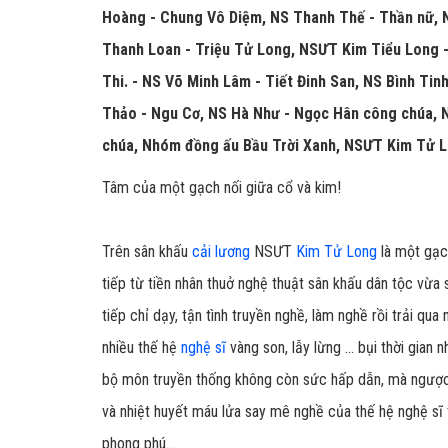
Hoàng - Chung Vô Diệm, NS Thanh Thế - Thần nữ, 
Thanh Loan - Triệu Tử Long, NSƯT Kim Tiểu Long - 
Thi. - NS Võ Minh Lâm - Tiết Đinh San, NS Bình Ti
Thảo - Ngu Cơ, NS Hà Như - Ngọc Hân công chúa, 
chúa, Nhóm đồng ấu Bầu Trời Xanh, NSƯT Kim Tử L
Tâm của một gạch nối giữa cổ và kim!
Trên sân khấu
cải lương
NSƯT
Kim Tử Long
là một gạch
tiếp từ tiền nhân thuở nghệ thuật sân khấu dân tộc vừ
tiếp chỉ dạy, tận tình truyền nghề, làm nghề rồi trải qu
nhiều thế hệ
nghệ sĩ
vàng son, lẫy lừng ... bụi thời gia
bộ môn truyền thống không còn sức hấp dẫn, mà ngược l
và nhiệt huyết máu lửa say mê nghề của thế hệ nghệ sĩ 
phong phú...