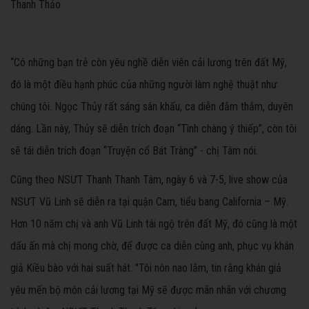
Thanh Thảo
“Có những bạn trẻ còn yêu nghề diễn viên cải lương trên đất Mỹ,
đó là một điều hạnh phúc của những người làm nghệ thuật như
chúng tôi. Ngọc Thủy rất sáng sân khấu, ca diễn đằm thắm, duyên
dáng. Lần này, Thủy sẽ diễn trích đoạn “Tình chàng ý thiếp”, còn tôi
sẽ tái diễn trích đoạn “Truyện cổ Bát Tràng” - chị Tâm nói.
Cũng theo NSƯT Thanh Thanh Tâm, ngày 6 và 7-5, live show của
NSƯT Vũ Linh sẽ diễn ra tại quận Cam, tiểu bang California – Mỹ.
Hơn 10 năm chị và anh Vũ Linh tái ngộ trên đất Mỹ, đó cũng là một
dấu ấn mà chị mong chờ, để được ca diễn cùng anh, phục vụ khán
giả Kiều bào với hai suất hát. "Tôi nôn nao lắm, tin rằng khán giả
yêu mến bộ môn cải lương tại Mỹ sẽ được mãn nhãn với chương