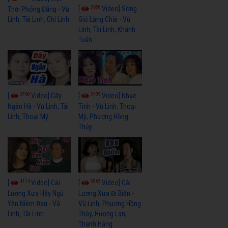
3658
[
Video] Sóng
Thời Phóng Đãng - Vũ
Linh, Tài Linh, Chí Linh
Gió Làng Chài - Vũ
Linh, Tài Linh, Khánh
Tuấn
3768
3439
[
Video] Dãy
[
Video] Nhạc
Ngân Hà - Vũ Linh, Tài
Tình - Vũ Linh, Thoại
Linh, Thoại Mỹ
Mỹ, Phương Hồng
Thủy
4114
3965
[
Video] Cải
[
Video] Cải
Lương Xưa Hãy Ngủ
Lương Xưa Đi Biển -
Yên Niềm Đau - Vũ
Vũ Linh, Phương Hồng
Linh, Tài Linh
Thủy, Hương Lan,
Thanh Hằng