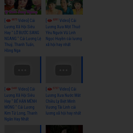
6975
6391
[
Video] Cải
[
Video] Cải
Lương Xã Hội Siêu
Lương Xưa Một Thuở
Hay " LỠ BƯỚC SANG
Yêu Người Vũ Linh
NGANG " Cải Lương Lệ
Ngọc Huyền cải lương
Thuỷ, Thanh Tuấn,
xã hội hay nhất
Hồng Nga
5461
5737
[
Video] Cải
[
Video] Cải
Lương Xã Hội Siêu
Lương Xưa Nước Mắt
Hay " BỂ HẬN MÊNH
Chiều Ly Biệt Minh
MÔNG " Cải Lương
Vương Tài Linh cải
Kim Tử Long, Thanh
lương xã hội hay nhất
Ngân Hay Nhất