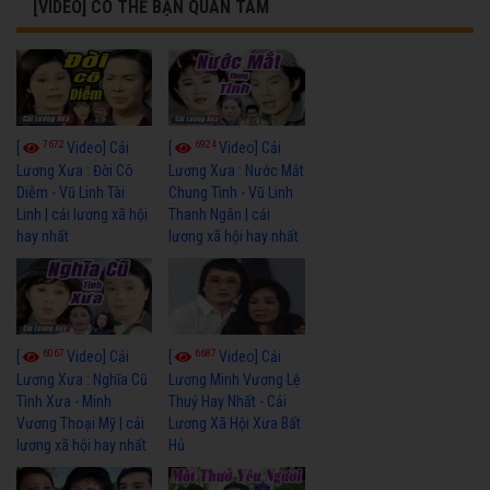
[VIDEO] CÓ THỂ BẠN QUAN TÂM
7672
6924
[
Video] Cải
[
Video] Cải
Lương Xưa : Đời Cô
Lương Xưa : Nước Mắt
Diễm - Vũ Linh Tài
Chung Tình - Vũ Linh
Linh | cải lương xã hội
Thanh Ngân | cải
hay nhất
lương xã hội hay nhất
6067
6687
[
Video] Cải
[
Video] Cải
Lương Xưa : Nghĩa Cũ
Lương Minh Vương Lệ
Tình Xưa - Minh
Thuỷ Hay Nhất - Cải
Vương Thoại Mỹ | cải
Lương Xã Hội Xưa Bất
lương xã hội hay nhất
Hủ