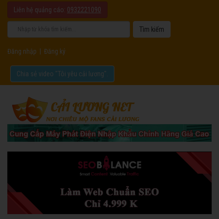
Liên hệ quảng cáo:
0932221090
Đăng nhập
|
Đăng ký
Chia sẻ video "Tôi yêu cải lương".