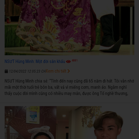
4881
NSƯT Hùng Minh: Một đời sân khấu
Xem chi tiết
12/04/2022 12:05:23 CH
NSƯT Hùng Minh chia sẻ: “Tính đến nay cũng đã 65 năm đi hát. Tôi vẫn nhớ
mãi một thời tuổi trẻ bôn ba, vất vả vì miếng cơm, manh áo. Ngẫm nghĩ
thấy cuộc đời mình cũng có nhiều may mắn, được ông Tổ nghề thương,
nên từ một cậu bé nghèo chẳng biết hát xướng là gì, trong dòng đời xuôi
ngược nhận được những cơ may để từng bước thành danh với nghiệp ca
diễn”.