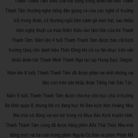
Thanh Thanh Tâm theo cha mẹ sống trong đoàn hát nên Thanh
Thanh Tâm thường nghe tiếng đàn giọng ca của các nghệ sĩ trưởng
bối trong đoàn, cô thường ngồi bên cánh gà xem hát, sau nhiều
năm nghệ thuật ca múa thẩm thấu vào tâm hồn của bé Thanh
Thanh Tâm. Năm lên 4 tuổi Thanh Thanh Tâm được báo chí kịch
trường tặng cho danh hiệu Thần Đồng khi cô ca tân nhạc trên sân
khấu đoàn hát Thanh Minh Thanh Nga tại rạp Hưng Đạo, Sàigòn.
Năm lên 8 tuổi, Thanh Thanh Tâm đã được phân vai nhát những vai
đào con trên sân khấu đoàn Tiếng Hát Dân Tộc.
Năm 9 tuổi, Thanh Thanh Tâm được cha mẹ cho học chử ở trường
Ba Đình quận 8, nhưng khi cô đang học thì Ban kịch Kim Hoàng Như
Mai mời cô đóng vai em bé trong vở Mưa Bão Kịch truyền hình.
Thanh Thanh Tâm cũng đã được hãng phim Alfa Thái Thúc Nha mời
đóng một vai bé con trong phim Người Cô Đơn và phim Phận Má