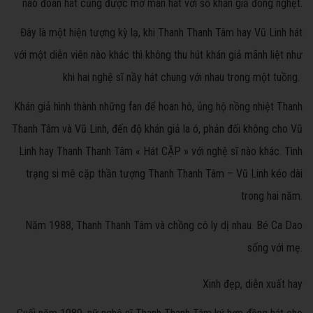
nào đoàn hát cũng được mở màn hát với số khán giả đông nghẹt.
Đây là một hiện tượng kỳ lạ, khi Thanh Thanh Tâm hay Vũ Linh hát
với một diễn viên nào khác thì không thu hút khán giả mãnh liệt như
khi hai nghệ sĩ nầy hát chung với nhau trong một tuồng.
Khán giả hình thành những fan để hoan hô, ủng hộ nồng nhiệt Thanh
Thanh Tâm và Vũ Linh, đến độ khán giả la ó, phản đối không cho Vũ
Linh hay Thanh Thanh Tâm « Hát CẶP » với nghệ sĩ nào khác. Tình
trạng si mê cặp thần tượng Thanh Thanh Tâm – Vũ Linh kéo dài
trong hai năm.
Năm 1988, Thanh Thanh Tâm và chồng cô ly dị nhau. Bé Ca Dao
sống với mẹ.
Xinh đẹp, diễn xuất hay