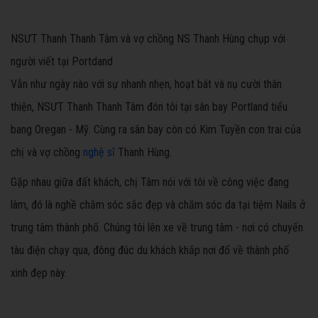
NSƯT Thanh Thanh Tâm và vợ chồng NS Thanh Hùng chụp với
người viết tại Portdand
Vẫn như ngày nào với sự nhanh nhẹn, hoạt bát và nụ cười thân
thiện, NSƯT Thanh Thanh Tâm đón tôi tại sân bay Portland tiểu
bang Oregan - Mỹ. Cùng ra sân bay còn có Kim Tuyền con trai của
chị và vợ chồng
nghệ sĩ
Thanh Hùng.
Gặp nhau giữa đất khách, chị Tâm nói với tôi về công việc đang
làm, đó là nghề chăm sóc sắc đẹp và chăm sóc da tại tiệm Nails ở
trung tâm thành phố. Chúng tôi lên xe về trung tâm - nơi có chuyến
tàu điện chạy qua, đông đúc du khách khắp nơi đổ về thành phố
xinh đẹp này.