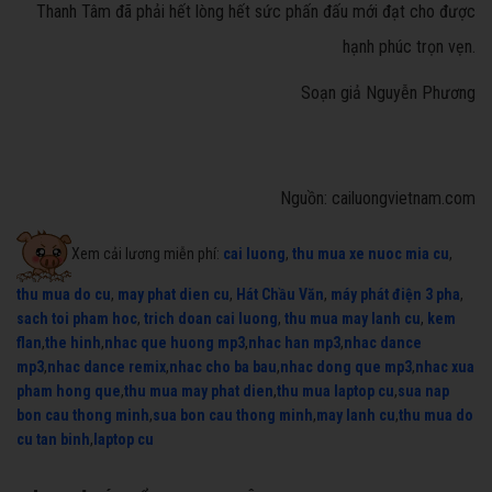
Thanh Tâm đã phải hết lòng hết sức phấn đấu mới đạt cho được
hạnh phúc trọn vẹn.
Soạn giả Nguyễn Phương
Nguồn: cailuongvietnam.com
Xem cải lương miễn phí:
cai luong
,
thu mua xe nuoc mia cu
,
thu mua do cu
,
may phat dien cu
,
Hát Chầu Văn
,
máy phát điện 3 pha
,
sach toi pham hoc
,
trich doan cai luong
,
thu mua may lanh cu
,
kem
flan
,
the hinh
,
nhac que huong mp3
,
nhac han mp3
,
nhac dance
mp3
,
nhac dance remix
,
nhac cho ba bau
,
nhac dong que mp3
,
nhac xua
pham hong que
,
thu mua may phat dien
,
thu mua laptop cu
,
sua nap
bon cau thong minh
,
sua bon cau thong minh
,
may lanh cu
,
thu mua do
cu tan binh
,
laptop cu