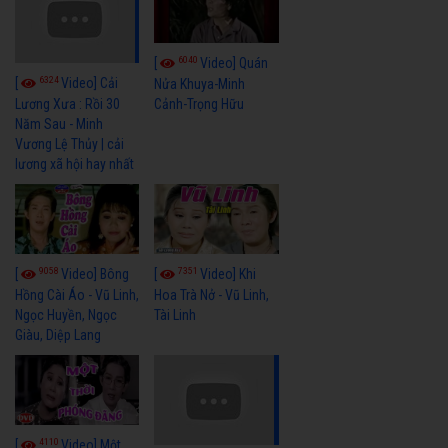
6040
[
Video] Quán
6324
[
Video] Cải
Nửa Khuya-Minh
Cảnh-Trọng Hữu
Lương Xưa : Rồi 30
Năm Sau - Minh
Vương Lệ Thủy | cải
lương xã hội hay nhất
9058
7351
[
Video] Bông
[
Video] Khi
Hồng Cài Áo - Vũ Linh,
Hoa Trà Nở - Vũ Linh,
Ngọc Huyền, Ngọc
Tài Linh
Giàu, Diệp Lang
4110
[
Video] Một