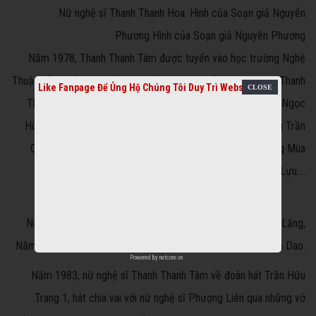
Nữ nghệ sĩ Thanh Thanh Hoa. Hình của Soạn giả Nguyễn
Phương
Hình của Soạn giả Nguyễn Phương
Năm 1978, Thanh Thanh Tâm được tuyển vào học trường Nghệ
Thuật diễn xuất, khóa đầu tiên của đoàn hát Trần Hữu Trang, Thanh
Like Fanpage Để Ủng Hộ Chúng Tôi Duy Trì Website
Thanh Tâm đã được học với các thầy Phùng Há, Kim Cúc, Ngọc
Hùng, Thu Vân nên diễn xuất sắc vai Trần Quốc Toản tuồng Trần
Quốc Tỏan ra quân. Cô cũng thành công qua các vai tuồng Mùa
Xuân Cho Em, Đời Cô Lựu….
Năm 1981 cô thành hôn với con trai của đạo diễn Lưu Chi Lăng,
Năm 1982, cô sanh đứa con gái đầu lòng, đặt tên Lưu Thị Ca Dao.
Powered by
netcore.vn
Năm 1983, nữ nghệ sĩ Thanh Thanh Tâm về đoàn hát Trần Hữu
Trang 1, hát chia vai với nữ nghệ sĩ Phượng Liên qua những vở