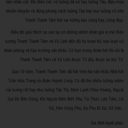
tâm nhân vật. Khi diễn các vở tuồng dã sử hay tuồng Tàu, điệu múa
nhuần nhuyễn và đúng phong cách tuồng Tàu hay loại tuồng cổ nên
Thanh Thanh Tâm hát vai tuồng nào cũng hay, cũng đẹp.
Điều đó giải thích tại sao lại có những nhóm khán giả si mê thần
tượng Thanh Thanh Tâm và Vũ Linh đến độ họ hoan hô, náo loạn cả
khán phòng và hậu trường sân khấu. Có bạn trong đoàn hát thì nói là
Thanh Thanh Tâm và Vũ Linh được Tổ đải, được ăn lộc Tổ.
Qua 10 năm, Thanh Thanh Tâm đã hát trên hai sân khấu Nhà hát
Trần Hữu Trang và đoàn Huỳnh Long. Cô đã thu nhiều tuồng vidéo
cải lương rất hay như tuồng Tây Thi, Đêm Lạnh Chùa Hoang, Người
Gọi Đò Bên Sông, Khi Người Điên Biết Yêu, Từ Thức Lên Tiên, Lôi
Vũ, Hòn Vọng Phu, Xa Phu Đi Xứ, Sở Vân…
Gia đình hạnh phúc