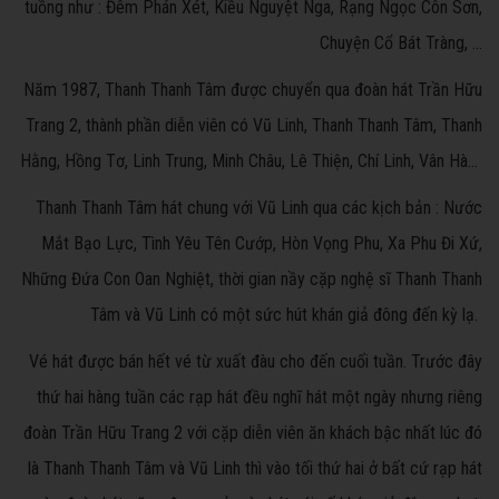
tuồng như : Đêm Phán Xét, Kiều Nguyệt Nga, Rạng Ngọc Côn Sơn,
Chuyện Cổ Bát Tràng, …
Năm 1987, Thanh Thanh Tâm được chuyển qua đoàn hát Trần Hữu
Trang 2, thành phần diễn viên có Vũ Linh, Thanh Thanh Tâm, Thanh
Hằng, Hồng Tơ, Linh Trung, Minh Châu, Lê Thiện, Chí Linh, Vân Hà…
Thanh Thanh Tâm hát chung với Vũ Linh qua các kịch bản : Nước
Mắt Bạo Lực, Tình Yêu Tên Cướp, Hòn Vọng Phu, Xa Phu Đi Xứ,
Những Đứa Con Oan Nghiệt, thời gian nầy cặp nghệ sĩ Thanh Thanh
Tâm và Vũ Linh có một sức hút khán giả đông đến kỳ lạ.
Vé hát được bán hết vé từ xuất đàu cho đến cuối tuần. Trước đây
thứ hai hàng tuần các rạp hát đều nghĩ hát một ngày nhưng riêng
đoàn Trần Hữu Trang 2 với cặp diễn viên ăn khách bậc nhất lúc đó
là Thanh Thanh Tâm và Vũ Linh thì vào tối thứ hai ở bất cứ rạp hát