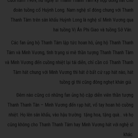
Cuối năm 1989, nữ nghệ sĩ Thanh Thanh Tâm ký hợp đồng hát cho
đoàn tuồng cổ Huỳnh Long. Nam nghệ sĩ đóng chung với Thanh
Thanh Tâm trên sân khấu Huỳnh Long là nghệ sĩ Minh Vương qua
hai tuồng Vị Án Phi Giao và tuồng Sở Vân.
Các fan ủng hộ Thanh Tâm lập tức hoan hô, ủng hộ Thanh Thanh
Tâm và Minh Vương, tình trạng si mê thần tượng Thanh Thanh Tâm
và Minh Vương đến cuồng nhiệt lại tái diễn, chỉ cần có Thanh Thanh
Tâm hát chung với Minh Vương thì hát ở bất cứ rạp hát nào, hát
tuồng gì thì cũng đông nghẹt khán giả.
Đêm nào cũng có những fan ủng hộ cặp diễn viên thần tượng
Thanh Thanh Tân – Minh Vương đến rạp hát, vổ tay hoan hô cuồng
nhiệt. Họ lên sân khấu, vào hậu trường tặng hoa, tặng quà… và họ
cũng không cho Thanh Thanh Tâm hay Minh Vương hát với nghệ sĩ
khác.