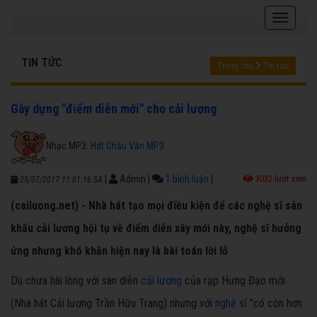
TIN TỨC
Trang chủ
Tin tức
Gầy dựng "điểm diễn mới" cho cải lương
Nhạc MP3:
Hát Chầu Văn MP3
|
Admin
|
1 bình luận
|
3032 lượt xem
25/07/2017 11:01:16 SA
(cailuong.net) - Nhà hát tạo mọi điều kiện để các nghệ sĩ sân
khấu cải lương hội tụ về điểm diễn xây mới này, nghệ sĩ hưởng
ứng nhưng khó khăn hiện nay là bài toán lời lỗ
Dù chưa hài lòng với sàn diễn
cải lương
của rạp Hưng Đạo mới
(Nhà hát Cải lương Trần Hữu Trang) nhưng với
nghệ sĩ
"có còn hơn