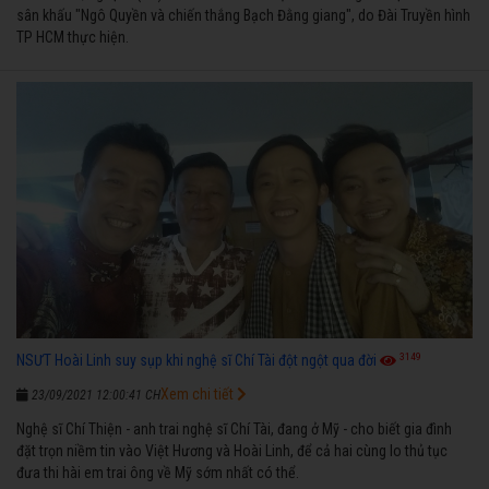
sân khấu "Ngô Quyền và chiến thắng Bạch Đằng giang", do Đài Truyền hình
TP HCM thực hiện.
3149
NSƯT Hoài Linh suy sụp khi nghệ sĩ Chí Tài đột ngột qua đời
Xem chi tiết
23/09/2021 12:00:41 CH
Nghệ sĩ Chí Thiện - anh trai nghệ sĩ Chí Tài, đang ở Mỹ - cho biết gia đình
đặt trọn niềm tin vào Việt Hương và Hoài Linh, để cả hai cùng lo thủ tục
đưa thi hài em trai ông về Mỹ sớm nhất có thể.