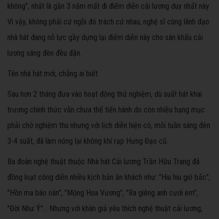
không", nhất là gần 3 năm mất đi điểm diễn cải lương duy nhất này.
Vì vậy, không phải cứ ngồi đó trách cứ nhau, nghệ sĩ cùng lãnh đạo
nhà hát đang nỗ lực gầy dựng lại điểm diễn này cho sân khấu cải
lương sáng đèn đều đặn.
Tên nhà hát mới, chẳng ai biết
Sau hơn 2 tháng đưa vào hoạt động thử nghiệm, dù suất hát khai
trương chính thức vẫn chưa thể tiến hành do còn nhiều hạng mục
phải chờ nghiệm thu nhưng với lịch diễn hiện có, mỗi tuần sáng đèn
3-4 suất, đã làm nóng lại không khí rạp Hưng Đạo cũ.
Ba đoàn nghệ thuật thuộc Nhà hát Cải lương Trần Hữu Trang đã
đồng loạt công diễn nhiều kịch bản ăn khách như: "Hiu hiu gió bấc",
"Hồn ma báo oán", "Mộng Hoa Vương", "Ra giêng anh cưới em",
"Đời Như Ý"... Nhưng với khán giả yêu thích nghệ thuật cải lương,