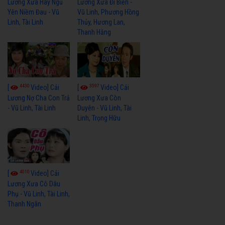
Lương Xưa Hãy Ngủ
Lương Xưa Đi Biển -
Yên Niềm Đau - Vũ
Vũ Linh, Phương Hồng
Linh, Tài Linh
Thủy, Hương Lan,
Thanh Hằng
4430
3597
[
Video] Cải
[
Video] Cải
Lương Nợ Cha Con Trả
Lương Xưa Còn
- Vũ Linh, Tài Linh
Duyên - Vũ Linh, Tài
Linh, Trọng Hữu
4010
[
Video] Cải
Lương Xưa Cô Dâu
Phụ - Vũ Linh, Tài Linh,
Thanh Ngân