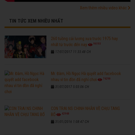
Xem thêm nhiều video khác
TIN TỨC XEM NHIỀU NHẤT
260 tuồng cải lương xưa trước 1975 hay
96193
nhất từ trước đến nay
17/07/2017 11:33:48 CH
Mr. Đàm, Hồ Ngọc Hà quyết add facebook
76298
nhau vì tin đồn đã nghỉ chơi
31/07/2017 5:03:06 CH
CON TRAI NS CHINH NHẪN VỀ CHỊU TANG
42968
BỐ
31/01/2016 1:08:47 CH