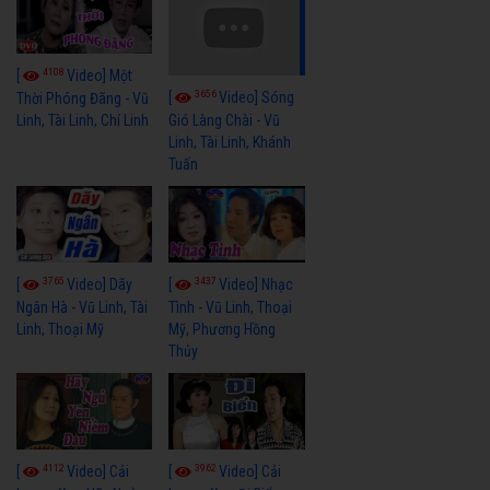
4108
[
Video] Một
3656
[
Video] Sóng
Thời Phóng Đãng - Vũ
Linh, Tài Linh, Chí Linh
Gió Làng Chài - Vũ
Linh, Tài Linh, Khánh
Tuấn
3765
3437
[
Video] Dãy
[
Video] Nhạc
Ngân Hà - Vũ Linh, Tài
Tình - Vũ Linh, Thoại
Linh, Thoại Mỹ
Mỹ, Phương Hồng
Thủy
4112
3962
[
Video] Cải
[
Video] Cải