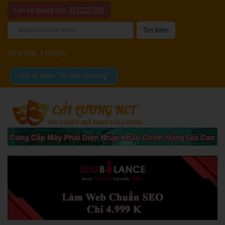
Liên hệ quảng cáo:
0932221090
Đăng nhập
|
Đăng ký
Chia sẻ video "Tôi yêu cải lương".