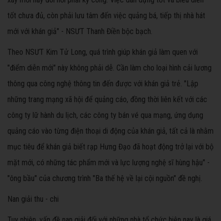
tốt chưa đủ, còn phải lưu tâm đến việc quảng bá, tiếp thị nhà hát
mới với khán giả" - NSƯT Thanh Điền bộc bạch.
Theo NSƯT Kim Tử Long, quá trình giúp khán giả làm quen với
"điểm diễn mới" này không phải dễ. Cần làm cho loại hình cải lương
thông qua công nghệ thông tin đến được với khán giả trẻ. "Lập
những trang mạng xã hội để quảng cáo, đồng thời liên kết với các
công ty lữ hành du lịch, các công ty bán vé qua mạng, ứng dụng
quảng cáo vào từng điện thoại di động của khán giả, tất cả là nhằm
mục tiêu để khán giả biết rạp Hưng Đạo đã hoạt động trở lại với bộ
mặt mới, có những tác phẩm mới và lực lượng nghệ sĩ hùng hậu" -
"ông bầu" của chương trình "Ba thế hệ về lại cội nguồn" đề nghị.
Nan giải thu - chi
Tuy nhiên, vấn đề nan giải đối với những nhà tổ chức hiện nay là giá