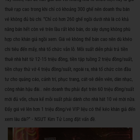
thuê rạp cao trong khi chỉ có khoảng 300 ghế nên doanh thu bán
vé không đủ bù chi. "Chỉ có hơn 260 ghế ngồi dưới nhà là có khả
năng bán hết còn vé trên lầu rất khó bán, do xây dựng không phù
hợp cho khán giả ngồi xem. Giá vé không thể bán cao nên dù khéo
chi tiêu đến mấy, nhà tổ chức vẫn lỗ. Mỗi suất diễn phải trả tiền
thuê nhà hát từ 12-15 triệu đồng, tiền tập tuồng 2 triệu đồng/suất,
tiền chạy thử vở 4 triệu đồng/suất, ngoài ra, nhà tổ chức còn đầu
tư cho quảng cáo, cảnh trí, phục trang, cát-sê diễn viên, dàn nhạc,
công nhân hậu đài... nên doanh thu phải đạt trên 60 triệu đồng/suất
mới đủ vốn, chưa kể mỗi suất phải dành cho nhà hát 10 vé mời nữa.
Đẩy giá vé lên hơn 1 triệu đồng/vé VIP liệu có thể kéo khán giả đến
xem lâu dài?" - NSƯT Kim Tử Long đặt vấn đề.