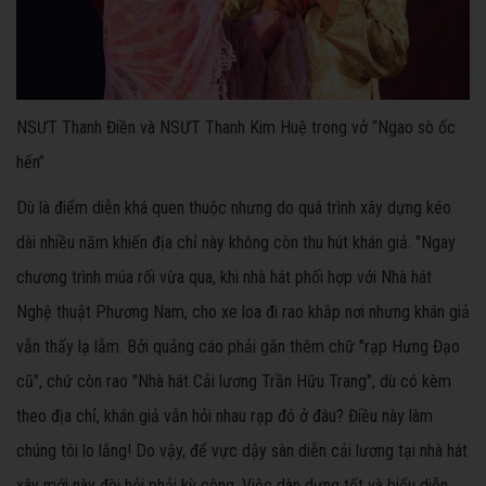
NSƯT Thanh Điền và NSƯT Thanh Kim Huệ trong vở “Ngao sò ốc
hến”
Dù là điểm diễn khá quen thuộc nhưng do quá trình xây dựng kéo
dài nhiều năm khiến địa chỉ này không còn thu hút khán giả. "Ngay
chương trình múa rối vừa qua, khi nhà hát phối hợp với Nhà hát
Nghệ thuật Phương Nam, cho xe loa đi rao khắp nơi nhưng khán giả
vẫn thấy lạ lẫm. Bởi quảng cáo phải gắn thêm chữ "rạp Hưng Đạo
cũ", chứ còn rao "Nhà hát Cải lương Trần Hữu Trang", dù có kèm
theo địa chỉ, khán giả vẫn hỏi nhau rạp đó ở đâu? Điều này làm
chúng tôi lo lắng! Do vậy, để vực dậy sàn diễn cải lương tại nhà hát
xây mới này đòi hỏi phải kỳ công. Việc dàn dựng tốt và biểu diễn