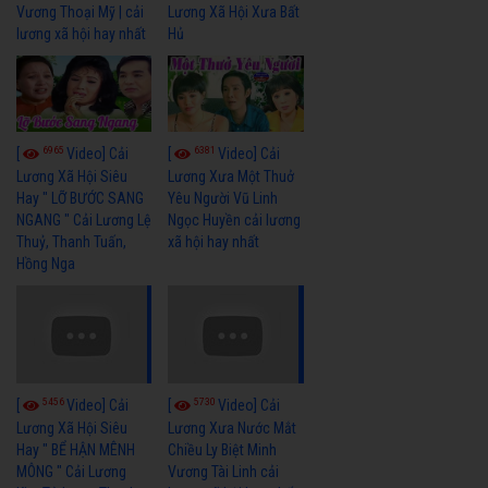
Vương Thoại Mỹ | cải
Lương Xã Hội Xưa Bất
lương xã hội hay nhất
Hủ
6965
6381
[
Video] Cải
[
Video] Cải
Lương Xã Hội Siêu
Lương Xưa Một Thuở
Hay " LỠ BƯỚC SANG
Yêu Người Vũ Linh
NGANG " Cải Lương Lệ
Ngọc Huyền cải lương
Thuỷ, Thanh Tuấn,
xã hội hay nhất
Hồng Nga
5456
5730
[
Video] Cải
[
Video] Cải
Lương Xã Hội Siêu
Lương Xưa Nước Mắt
Hay " BỂ HẬN MÊNH
Chiều Ly Biệt Minh
MÔNG " Cải Lương
Vương Tài Linh cải