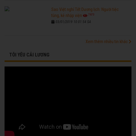
Sao Việt nghỉ Tết Dương lịch: Người tiệc
7673
tùng, kẻ nhập viện
03/01/2019 10:01:54 SA
Xem thêm nhiều tin khác
TÔI YÊU CẢI LƯƠNG