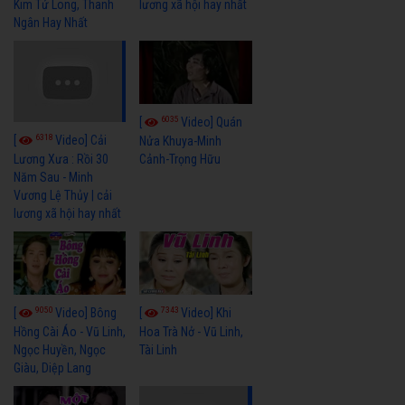
Kim Tử Long, Thanh
lương xã hội hay nhất
Ngân Hay Nhất
6035
[
Video] Quán
6318
[
Video] Cải
Nửa Khuya-Minh
Cảnh-Trọng Hữu
Lương Xưa : Rồi 30
Năm Sau - Minh
Vương Lệ Thủy | cải
lương xã hội hay nhất
9050
7343
[
Video] Bông
[
Video] Khi
Hồng Cài Áo - Vũ Linh,
Hoa Trà Nở - Vũ Linh,
Ngọc Huyền, Ngọc
Tài Linh
Giàu, Diệp Lang