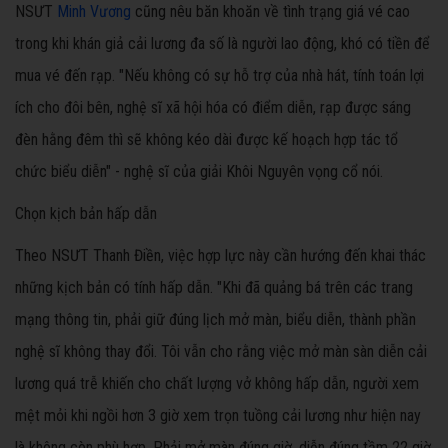
NSƯT
Minh Vương
cũng nêu băn khoăn về tình trạng giá vé cao
trong khi khán giả cải lương đa số là người lao động, khó có tiền để
mua vé đến rạp. "Nếu không có sự hỗ trợ của nhà hát, tính toán lợi
ích cho đôi bên, nghệ sĩ xã hội hóa có điểm diễn, rạp được sáng
đèn hằng đêm thì sẽ không kéo dài được kế hoạch hợp tác tổ
chức biểu diễn" - nghệ sĩ của giải Khôi Nguyên vọng cổ nói.
Chọn kịch bản hấp dẫn
Theo NSƯT Thanh Điền, việc hợp lực này cần hướng đến khai thác
những kịch bản có tính hấp dẫn. "Khi đã quảng bá trên các trang
mạng thông tin, phải giữ đúng lịch mở màn, biểu diễn, thành phần
nghệ sĩ không thay đổi. Tôi vẫn cho rằng việc mở màn sàn diễn cải
lương quá trễ khiến cho chất lượng vở không hấp dẫn, người xem
mệt mỏi khi ngồi hơn 3 giờ xem trọn tuồng cải lương như hiện nay
là không còn phù hợp. Phải mở màn đúng giờ, diễn đúng tầm 22 giờ