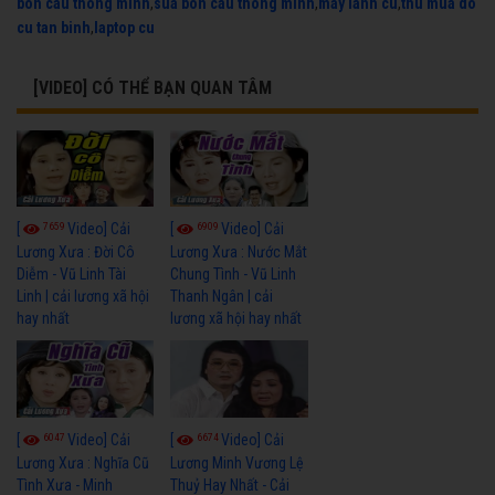
bon cau thong minh
,
sua bon cau thong minh
,
may lanh cu
,
thu mua do
cu tan binh
,
laptop cu
[VIDEO] CÓ THỂ BẠN QUAN TÂM
7659
6909
[
Video] Cải
[
Video] Cải
Lương Xưa : Đời Cô
Lương Xưa : Nước Mắt
Diễm - Vũ Linh Tài
Chung Tình - Vũ Linh
Linh | cải lương xã hội
Thanh Ngân | cải
hay nhất
lương xã hội hay nhất
6047
6674
[
Video] Cải
[
Video] Cải
Lương Xưa : Nghĩa Cũ
Lương Minh Vương Lệ
Tình Xưa - Minh
Thuỷ Hay Nhất - Cải