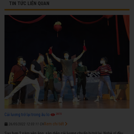
TIN TỨC LIÊN QUAN
2870
Cải lương trở lại trong âu lo
Xem chi tiết
26/05/2022 12:03:11 CH
Sau hơn 2 năm yên ắng, sàn diễn cải lương chuẩn bị trở lại. Nghệ sĩ đều