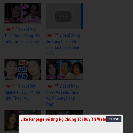
4110
[
Video] Một
3658
[
Video] Sóng
Thời Phóng Đãng - Vũ
Linh, Tài Linh, Chí Linh
Gió Làng Chài - Vũ
Linh, Tài Linh, Khánh
Tuấn
3768
3440
[
Video] Dãy
[
Video] Nhạc
Ngân Hà - Vũ Linh, Tài
Tình - Vũ Linh, Thoại
Linh, Thoại Mỹ
Mỹ, Phương Hồng
Thủy
Like Fanpage Để Ủng Hộ Chúng Tôi Duy Trì Website