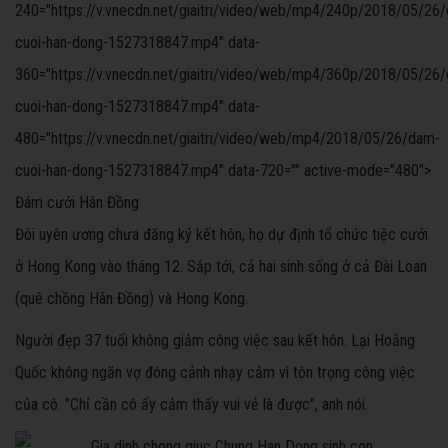
240="https://v.vnecdn.net/giaitri/video/web/mp4/240p/2018/05/26
cuoi-han-dong-1527318847.mp4" data-
360="https://v.vnecdn.net/giaitri/video/web/mp4/360p/2018/05/26
cuoi-han-dong-1527318847.mp4" data-
480="https://v.vnecdn.net/giaitri/video/web/mp4/2018/05/26/dam-
cuoi-han-dong-1527318847.mp4" data-720="" active-mode="480">
Đám cưới Hân Đồng
Đôi uyên ương chưa đăng ký kết hôn, họ dự định tổ chức tiệc cưới
ở Hong Kong vào tháng 12. Sắp tới, cả hai sinh sống ở cả Đài Loan
(quê chồng Hân Đồng) và Hong Kong.
Người đẹp 37 tuổi không giảm công việc sau kết hôn. Lại Hoằng
Quốc không ngăn vợ đóng cảnh nhạy cảm vì tôn trọng công việc
của cô. "Chỉ cần cô ấy cảm thấy vui vẻ là được", anh nói.