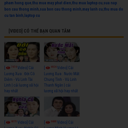
pham hong que
,
thu mua may phat dien
,
thu mua laptop cu
,
sua nap
bon cau thong minh
,
sua bon cau thong minh
,
may lanh cu
,
thu mua do
cu tan binh
,
laptop cu
[VIDEO] CÓ THỂ BẠN QUAN TÂM
7674
6926
[
Video] Cải
[
Video] Cải
Lương Xưa : Đời Cô
Lương Xưa : Nước Mắt
Diễm - Vũ Linh Tài
Chung Tình - Vũ Linh
Linh | cải lương xã hội
Thanh Ngân | cải
hay nhất
lương xã hội hay nhất
6070
6688
[
Video] Cải
[
Video] Cải