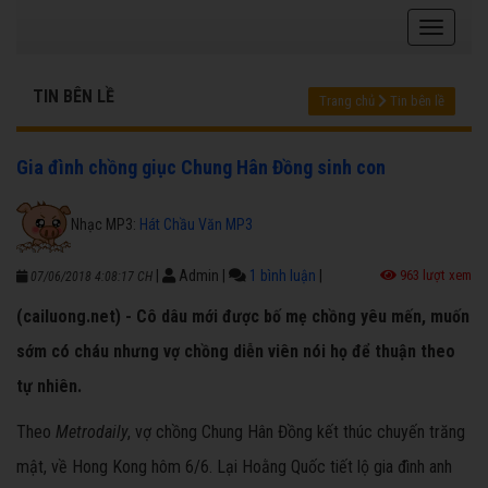
TIN BÊN LỀ
Trang chủ
Tin bên lề
Gia đình chồng giục Chung Hân Đồng sinh con
Nhạc MP3:
Hát Chầu Văn MP3
|
Admin
|
1 bình luận
|
963 lượt xem
07/06/2018 4:08:17 CH
(cailuong.net) - Cô dâu mới được bố mẹ chồng yêu mến, muốn
sớm có cháu nhưng vợ chồng diễn viên nói họ để thuận theo
tự nhiên.
Theo
Metrodaily
, vợ chồng Chung Hân Đồng kết thúc chuyến trăng
mật, về Hong Kong hôm 6/6. Lại Hoằng Quốc tiết lộ gia đình anh