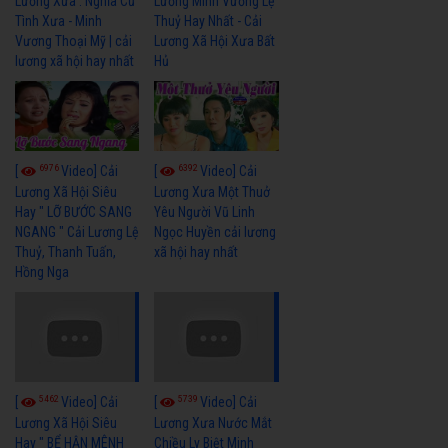
Lương Xưa : Nghĩa Cũ
Lương Minh Vương Lệ
Tình Xưa - Minh
Thuỷ Hay Nhất - Cải
Vương Thoại Mỹ | cải
Lương Xã Hội Xưa Bất
lương xã hội hay nhất
Hủ
6976
6392
[
Video] Cải
[
Video] Cải
Lương Xã Hội Siêu
Lương Xưa Một Thuở
Hay " LỠ BƯỚC SANG
Yêu Người Vũ Linh
NGANG " Cải Lương Lệ
Ngọc Huyền cải lương
Thuỷ, Thanh Tuấn,
xã hội hay nhất
Hồng Nga
5462
5739
[
Video] Cải
[
Video] Cải
Lương Xã Hội Siêu
Lương Xưa Nước Mắt
Hay " BỂ HẬN MÊNH
Chiều Ly Biệt Minh