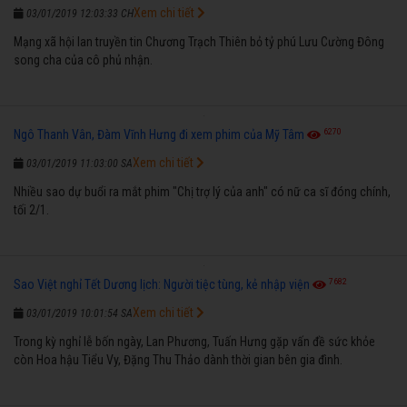
Xem chi tiết
03/01/2019 12:03:33 CH
Mạng xã hội lan truyền tin Chương Trạch Thiên bỏ tỷ phú Lưu Cường Đông
song cha của cô phủ nhận.
6270
Ngô Thanh Vân, Đàm Vĩnh Hưng đi xem phim của Mỹ Tâm
Xem chi tiết
03/01/2019 11:03:00 SA
Nhiều sao dự buổi ra mắt phim "Chị trợ lý của anh" có nữ ca sĩ đóng chính,
tối 2/1.
7682
Sao Việt nghỉ Tết Dương lịch: Người tiệc tùng, kẻ nhập viện
Xem chi tiết
03/01/2019 10:01:54 SA
Trong kỳ nghỉ lễ bốn ngày, Lan Phương, Tuấn Hưng gặp vấn đề sức khỏe
còn Hoa hậu Tiểu Vy, Đặng Thu Thảo dành thời gian bên gia đình.