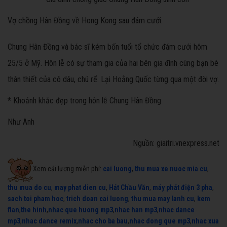
Vợ chồng Hân Đồng về Hong Kong sau đám cưới.
Chung Hân Đồng và bác sĩ kém bốn tuổi tổ chức đám cưới hôm
25/5 ở Mỹ. Hôn lễ có sự tham gia của hai bên gia đình cùng bạn bè
thân thiết của cô dâu, chú rể. Lại Hoằng Quốc từng qua một đời vợ.
* Khoảnh khắc đẹp trong hôn lễ Chung Hân Đồng
Như Anh
Nguồn: giaitri.vnexpress.net
Xem cải lương miễn phí:
cai luong
,
thu mua xe nuoc mia cu
,
thu mua do cu
,
may phat dien cu
,
Hát Chầu Văn
,
máy phát điện 3 pha
,
sach toi pham hoc
,
trich doan cai luong
,
thu mua may lanh cu
,
kem
flan
,
the hinh
,
nhac que huong mp3
,
nhac han mp3
,
nhac dance
mp3
,
nhac dance remix
,
nhac cho ba bau
,
nhac dong que mp3
,
nhac xua