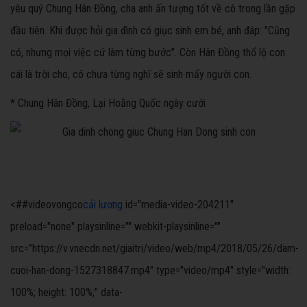
yêu quý Chung Hân Đồng, cha anh ấn tượng tốt về cô trong lần gặp
đầu tiên. Khi được hỏi gia đình có giục sinh em bé, anh đáp: "Cũng
có, nhưng mọi việc cứ làm từng bước". Còn Hân Đồng thổ lộ con
cái là trời cho, cô chưa từng nghĩ sẽ sinh mấy người con.
* Chung Hân Đồng, Lại Hoằng Quốc ngày cưới
<##videovongco
cải lương
id="media-video-204211"
preload="none" playsinline="" webkit-playsinline=""
src="https://v.vnecdn.net/giaitri/video/web/mp4/2018/05/26/dam-
cuoi-han-dong-1527318847.mp4" type="video/mp4" style="width:
100%; height: 100%;" data-