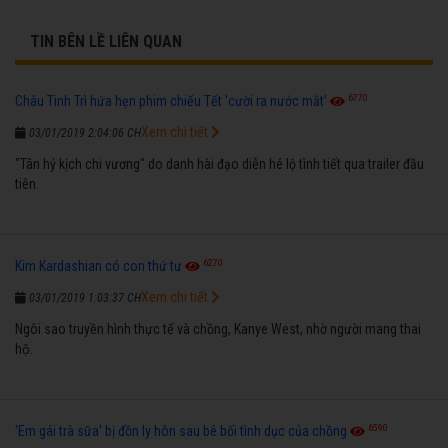
TIN BÊN LỀ LIÊN QUAN
6770
Châu Tinh Trì hứa hẹn phim chiếu Tết 'cười ra nước mắt'
Xem chi tiết
03/01/2019 2:04:06 CH
"Tân hỷ kịch chi vương" do danh hài đạo diễn hé lộ tình tiết qua trailer đầu
tiên.
6270
Kim Kardashian có con thứ tư
Xem chi tiết
03/01/2019 1:03:37 CH
Ngôi sao truyền hình thực tế và chồng, Kanye West, nhờ người mang thai
hộ.
6590
'Em gái trà sữa' bị đồn ly hôn sau bê bối tình dục của chồng