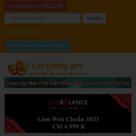
Liên hệ quảng cáo:
0932221090
Đăng nhập
|
Đăng ký
Chia sẻ video "Tôi yêu cải lương".