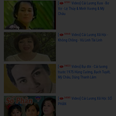
67091
[
Video] Cải Lương Xưa - Bơ
Vơ - Lệ Thủy & Minh Vương & Mỹ
Châu
50845
[
Video] Cải Lương Xã Hội -
Không Chồng - Vũ Linh Tài Linh
36023
[
Video] Bụi đời - Cải lương
trước 1975 Hùng Cường, Bạch Tuyết,
Mỹ Châu, Dũng Thanh Lâm
34585
[
Video] Cải Lương Xã Hội: SỐ
PHẬN