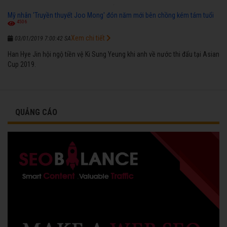
Mỹ nhân 'Truyền thuyết Joo Mong' đón năm mới bên chồng kém tám tuổi
4506
Xem chi tiết
03/01/2019 7:00:42 SA
Han Hye Jin hội ngộ tiền vệ Ki Sung Yeung khi anh về nước thi đấu tại Asian
Cup 2019.
QUẢNG CÁO