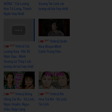
MÔNG " Cải Lương
Vương Tài Linh cải
Kim Tử Long, Thanh
lương xã hội hay nhất
Ngân Hay Nhất
6041
[
Video] Quán
6325
[
Video] Cải
Nửa Khuya-Minh
Cảnh-Trọng Hữu
Lương Xưa : Rồi 30
Năm Sau - Minh
Vương Lệ Thủy | cải
lương xã hội hay nhất
9059
7352
[
Video] Bông
[
Video] Khi
Hồng Cài Áo - Vũ Linh,
Hoa Trà Nở - Vũ Linh,
Ngọc Huyền, Ngọc
Tài Linh
Giàu, Diệp Lang