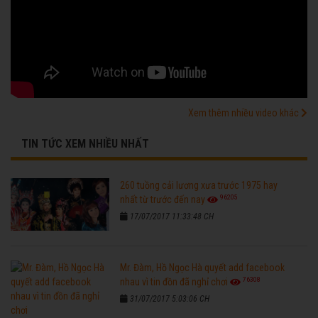
Xem thêm nhiều video khác
TIN TỨC XEM NHIỀU NHẤT
260 tuồng cải lương xưa trước 1975 hay
96205
nhất từ trước đến nay
17/07/2017 11:33:48 CH
Mr. Đàm, Hồ Ngọc Hà quyết add facebook
76308
nhau vì tin đồn đã nghỉ chơi
31/07/2017 5:03:06 CH