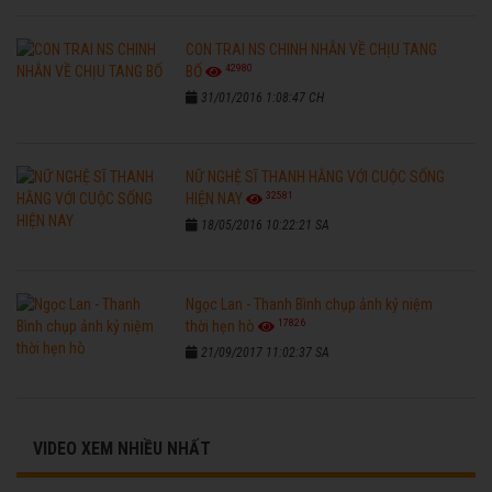
CON TRAI NS CHINH NHẪN VỀ CHỊU TANG
42980
BỐ
31/01/2016 1:08:47 CH
NỮ NGHỆ SĨ THANH HẰNG VỚI CUỘC SỐNG
32581
HIỆN NAY
18/05/2016 10:22:21 SA
Ngọc Lan - Thanh Bình chụp ảnh kỷ niệm
17826
thời hẹn hò
21/09/2017 11:02:37 SA
VIDEO XEM NHIỀU NHẤT