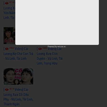
4114
3966
[
Video] Cải
[
Video] Cải
Lương Xưa Hãy Ngủ
Lương Xưa Đi Biển -
Yên Niềm Đau - Vũ
Vũ Linh, Phương Hồng
Linh, Tài Linh
Thủy, Hương Lan,
Thanh Hằng
Powered by
netcore.vn
4433
3600
[
Video] Cải
[
Video] Cải
Lương Nợ Cha Con Trả
Lương Xưa Còn
- Vũ Linh, Tài Linh
Duyên - Vũ Linh, Tài
Linh, Trọng Hữu
4016
[
Video] Cải
Lương Xưa Cô Dâu
Phụ - Vũ Linh, Tài Linh,
Thanh Ngân