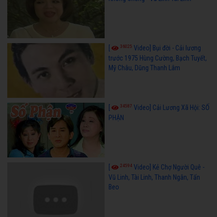
36025
[
Video] Bụi đời - Cải lương
trước 1975 Hùng Cường, Bạch Tuyết,
Mỹ Châu, Dũng Thanh Lâm
34587
[
Video] Cải Lương Xã Hội: SỐ
PHẬN
24594
[
Video] Kẻ Chợ Người Quê -
Vũ Linh, Tài Linh, Thanh Ngân, Tấn
Beo