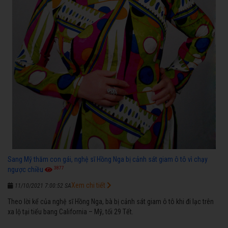
Sang Mỹ thăm con gái, nghệ sĩ Hồng Nga bị cảnh sát giam ô tô vì chạy
3877
ngược chiều
Xem chi tiết
11/10/2021 7:00:52 SA
Theo lời kể của nghệ sĩ Hồng Nga, bà bị cảnh sát giam ô tô khi đi lạc trên
xa lộ tại tiểu bang California – Mỹ, tối 29 Tết.