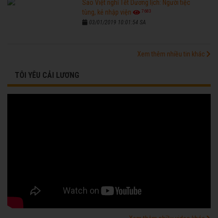
Sao Việt nghỉ Tết Dương lịch: Người tiệc
7683
tùng, kẻ nhập viện
03/01/2019 10:01:54 SA
Xem thêm nhiều tin khác
TÔI YÊU CẢI LƯƠNG