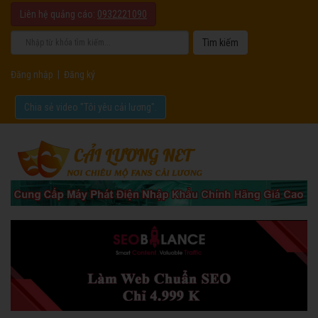
Liên hệ quảng cáo:
0932221090
Đăng nhập
|
Đăng ký
Chia sẻ video "Tôi yêu cải lương".