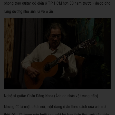
phong trào guitar cổ điển ở TP HCM hơn 30 năm trước - được cho
rằng dường như anh lui về ở ẩn.
Nghệ sĩ guitar Châu Đăng Khoa (Ảnh do nhân vật cung cấp)
Nhưng đó là một cách nói, một dạng ở ẩn theo cách của anh mà
thôi. Đâu đó trong các buổi họp mặt bè bạn thân tình, anh vẫn diễn