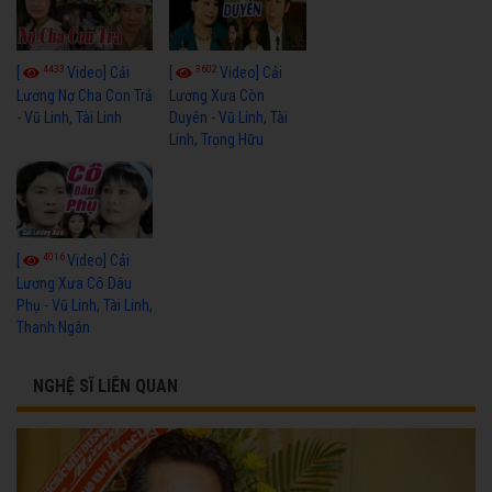
4433
3602
[
Video] Cải
[
Video] Cải
Lương Nợ Cha Con Trả
Lương Xưa Còn
- Vũ Linh, Tài Linh
Duyên - Vũ Linh, Tài
Linh, Trọng Hữu
4016
[
Video] Cải
Lương Xưa Cô Dâu
Phụ - Vũ Linh, Tài Linh,
Thanh Ngân
NGHỆ SĨ LIÊN QUAN