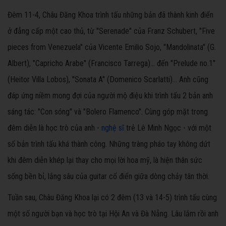
Đêm 11-4, Châu Đăng Khoa trình tấu những bản đã thành kinh điển
ở đẳng cấp một cao thủ, từ "Serenade" của Franz Schubert, "Five
pieces from Venezuela" của Vicente Emilio Sojo, "Mandolinata" (G.
Albert), "Capricho Arabe" (Francisco Tarrega)... đến "Prelude no.1"
(Heitor Villa Lobos), "Sonata A" (Domenico Scarlatti)... Anh cũng
đáp ứng niềm mong đợi của người mộ điệu khi trình tấu 2 bản anh
sáng tác: "Con sóng" và "Bolero Flamenco". Cùng góp mặt trong
đêm diễn là học trò của anh -
nghệ sĩ
trẻ Lê Minh Ngọc - với một
số bản trình tấu khá thành công. Những tràng pháo tay không dứt
khi đêm diễn khép lại thay cho mọi lời hoa mỹ, là hiện thân sức
sống bền bỉ, lắng sâu của guitar cổ điển giữa dòng chảy tân thời.
Tuần sau, Châu Đăng Khoa lại có 2 đêm (13 và 14-5) trình tấu cùng
một số người bạn và học trò tại Hội An và Đà Nẵng. Lâu lắm rồi anh