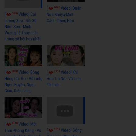
6042
[
Video] Quán
6328
[
Video] Cải
Nửa Khuya-Minh
Cảnh-Trọng Hữu
Lương Xưa : Rồi 30
Năm Sau - Minh
Vương Lệ Thủy | cải
lương xã hội hay nhất
9060
7354
[
Video] Bông
[
Video] Khi
Hồng Cài Áo - Vũ Linh,
Hoa Trà Nở - Vũ Linh,
Ngọc Huyền, Ngọc
Tài Linh
Giàu, Diệp Lang
4110
[
Video] Một
3659
[
Video] Sóng
Thời Phóng Đãng - Vũ