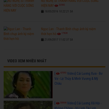
NỮ NGHỆ SĨ THANH HẰNG VỚI CUỘC SỐNG
32582
HIỆN NAY
18/05/2016 10:22:21 SA
Ngọc Lan - Thanh Bình chụp ảnh kỷ niệm
17828
thời hẹn hò
21/09/2017 11:02:37 SA
VIDEO XEM NHIỀU NHẤT
67093
[
Video] Cải Lương Xưa - Bơ
Vơ - Lệ Thủy & Minh Vương & Mỹ
Châu
50846
[
Video] Cải Lương Xã Hội -
Không Chồng - Vũ Linh Tài Linh