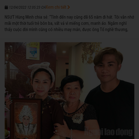
Xem chi tiết
12/04/2022 12:05:23 CH
NSƯT Hùng Minh chia sẻ: “Tính đến nay cũng đã 65 năm đi hát. Tôi vẫn nhớ
mãi một thời tuổi trẻ bôn ba, vất vả vì miếng cơm, manh áo. Ngẫm nghĩ
thấy cuộc đời mình cũng có nhiều may mắn, được ông Tổ nghề thương,
nên từ một cậu bé nghèo chẳng biết hát xướng là gì, trong dòng đời xuôi
ngược nhận được những cơ may để từng bước thành danh với nghiệp ca
diễn”.