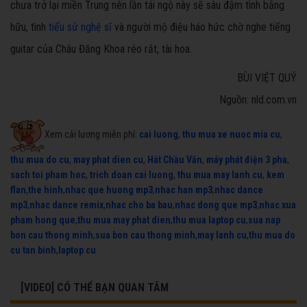
chưa trở lại miền Trung nên lần tái ngộ này sẽ sâu đậm tình bằng
hữu, tình
tiểu sử nghệ sĩ
và người mộ điệu háo hức chờ nghe tiếng
guitar của Châu Đăng Khoa réo rắt, tài hoa.
BÙI VIỆT QUÝ
Nguồn: nld.com.vn
Xem cải lương miễn phí:
cai luong
,
thu mua xe nuoc mia cu
,
thu mua do cu
,
may phat dien cu
,
Hát Chầu Văn
,
máy phát điện 3 pha
,
sach toi pham hoc
,
trich doan cai luong
,
thu mua may lanh cu
,
kem
flan
,
the hinh
,
nhac que huong mp3
,
nhac han mp3
,
nhac dance
mp3
,
nhac dance remix
,
nhac cho ba bau
,
nhac dong que mp3
,
nhac xua
pham hong que
,
thu mua may phat dien
,
thu mua laptop cu
,
sua nap
bon cau thong minh
,
sua bon cau thong minh
,
may lanh cu
,
thu mua do
cu tan binh
,
laptop cu
[VIDEO] CÓ THỂ BẠN QUAN TÂM