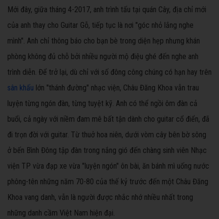
Mới đây, giữa tháng 4-2017, anh trình tấu tại quán Cây, địa chỉ mới
của anh thay cho Guitar Gỗ, tiếp tục là nơi "góc nhỏ lắng nghe
mình". Anh chỉ thông báo cho bạn bè trong diện hẹp nhưng khán
phòng không đủ chỗ bởi nhiều người mộ điệu ghé đến nghe anh
trình diễn. Để trở lại, dù chỉ với số đông công chúng có hạn hay trên
sân khấu
lớn "thánh đường" nhạc viện, Châu Đăng Khoa vẫn trau
luyện từng ngón đàn, từng tuyệt kỹ. Anh có thể ngồi ôm đàn cả
buổi, cả ngày với niềm đam mê bất tận dành cho guitar cổ điển, đã
đi trọn đời với guitar. Từ thuở hoa niên, dưới vòm cây bên bờ sông
ở bến Bình Đông tập đàn trong nắng gió đến chàng sinh viên Nhạc
viện TP vừa đạp xe vừa "luyện ngón" ôn bài, ăn bánh mì uống nước
phông-tên những năm 70-80 của thế kỷ trước đến một Châu Đăng
Khoa vang danh, vẫn là người được nhắc nhớ nhiều nhất trong
những danh cầm Việt Nam hiện đại.