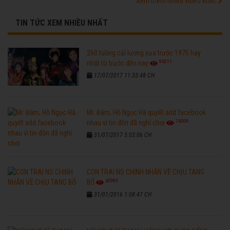
Xem thêm nhiều video khác
TIN TỨC XEM NHIỀU NHẤT
260 tuồng cải lương xưa trước 1975 hay
96211
nhất từ trước đến nay
17/07/2017 11:33:48 CH
Mr. Đàm, Hồ Ngọc Hà quyết add facebook
76309
nhau vì tin đồn đã nghỉ chơi
31/07/2017 5:03:06 CH
CON TRAI NS CHINH NHẪN VỀ CHỊU TANG
42983
BỐ
31/01/2016 1:08:47 CH