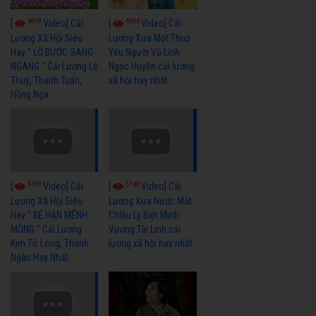
6979
6394
[
Video] Cải
[
Video] Cải
Lương Xã Hội Siêu
Lương Xưa Một Thuở
Hay " LỠ BƯỚC SANG
Yêu Người Vũ Linh
NGANG " Cải Lương Lệ
Ngọc Huyền cải lương
Thuỷ, Thanh Tuấn,
xã hội hay nhất
Hồng Nga
5463
5740
[
Video] Cải
[
Video] Cải
Lương Xã Hội Siêu
Lương Xưa Nước Mắt
Hay " BỂ HẬN MÊNH
Chiều Ly Biệt Minh
MÔNG " Cải Lương
Vương Tài Linh cải
Kim Tử Long, Thanh
lương xã hội hay nhất
Ngân Hay Nhất