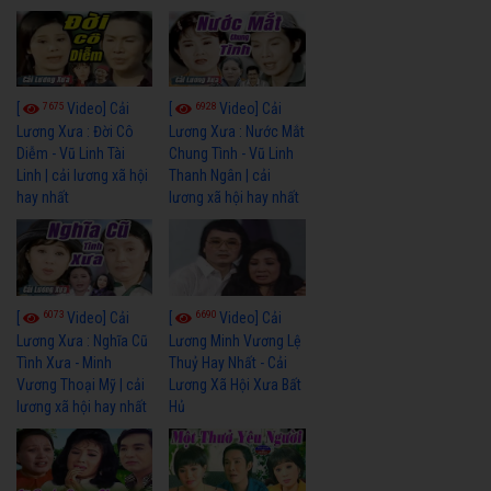
7675
6928
[
Video] Cải
[
Video] Cải
Lương Xưa : Đời Cô
Lương Xưa : Nước Mắt
Diễm - Vũ Linh Tài
Chung Tình - Vũ Linh
Linh | cải lương xã hội
Thanh Ngân | cải
hay nhất
lương xã hội hay nhất
6073
6690
[
Video] Cải
[
Video] Cải
Lương Xưa : Nghĩa Cũ
Lương Minh Vương Lệ
Tình Xưa - Minh
Thuỷ Hay Nhất - Cải
Vương Thoại Mỹ | cải
Lương Xã Hội Xưa Bất
lương xã hội hay nhất
Hủ