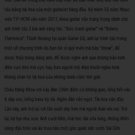
tấu bằng tài hoa của một guitarist hàng đầu. Kỷ niệm 55 năm Nhạc
viện TP HCM vào năm 2011, khoa guitar vẫn trang trọng dành cho
anh trình tấu 2 bài anh sáng tác: "Bức tranh guitar" và "Bolero
Flamenco". Thỉnh thoảng tại quán Guitar Gỗ, anh lại trình tấu trong
một số chương trình do bạn bè vì quý mến mà bày "show", để
được thấy bóng dáng anh, để được nghe anh qua những bản kinh
điển cực khó mà cực hay, bao người mộ điệu muốn nghe hoài
không chán từ tài hoa của những danh cầm thế giới.
Châu Đăng Khoa với cây đàn. Chìm đắm cả không gian, lắng hết vào
6 dây reo, tiếng bass kỳ tài. Ngón đàn vẫn ngọt. Tài hoa vẫn đầy.
Lần này, anh trở lại với tần suất dày hơn mà người thân nói vui: Trở
lại, lợi hại như xưa. Anh cười hiền, mái tóc dài xõa tung, những đốm
nắng đậu trên vai áo trưa nào một góc quán sân vườn Sài Gòn.