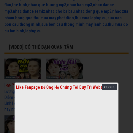
flan
,
the hinh
,
nhac que huong mp3
,
nhac han mp3
,
nhac dance
mp3
,
nhac dance remix
,
nhac cho ba bau
,
nhac dong que mp3
,
nhac xua
pham hong que
,
thu mua may phat dien
,
thu mua laptop cu
,
sua nap
bon cau thong minh
,
sua bon cau thong minh
,
may lanh cu
,
thu mua do
cu tan binh
,
laptop cu
[VIDEO] CÓ THỂ BẠN QUAN TÂM
7661
6914
[
Video] Cải
[
Video] Cải
Like Fanpage Để Ủng Hộ Chúng Tôi Duy Trì Website
Lương Xưa : Đời Cô
Lương Xưa : Nước Mắt
Diễm - Vũ Linh Tài
Chung Tình - Vũ Linh
Linh | cải lương xã hội
Thanh Ngân | cải
hay nhất
lương xã hội hay nhất