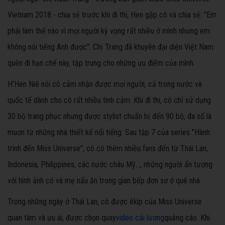
Vietnam 2018 - chia sẻ trước khi đi thi, Hen gặp cô và chia sẻ: "Em
phải làm thế nào vì mọi người kỳ vọng rất nhiều ở mình nhưng em
không nói tiếng Anh được". Chị Trang đã khuyên đại diện Việt Nam
quên đi hạn chế này, tập trung cho những ưu điểm của mình.
H'Hen Niê nói cô cảm nhận được mọi người, cả trong nước và
quốc tế dành cho cô rất nhiều tình cảm. Khi đi thi, cô chỉ sử dụng
30 bộ trang phục nhưng được stylist chuẩn bị đến 90 bộ, đa số là
muợn từ những nhà thiết kế nổi tiếng. Sau tập 7 của series "Hành
trình đến Miss Universe", cô có thêm nhiều fans đến từ Thái Lan,
Indonesia, Philippines, các nước châu Mỹ..., những người ấn tượng
với hình ảnh cô và mẹ nấu ăn trong gian bếp đơn sơ ở quê nhà.
Trong những ngày ở Thái Lan, cô được êkíp của Miss Universe
quan tâm và ưu ái, được chọn quay
video cải lương
quảng cáo. Khi