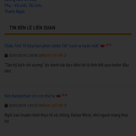
Phụ - Vũ Linh, Tài Linh,
Thanh Ngân
TIN BÊN LỀ LIÊN QUAN
6761
Châu Tinh Trì hứa hẹn phim chiếu Tết 'cười ra nước mắt'
Xem chi tiết
03/01/2019 2:04:06 CH
"Tân hỷ kịch chi vương" do danh hài đạo diễn hé lộ tình tiết qua trailer đầu
tiên.
6260
Kim Kardashian có con thứ tư
Xem chi tiết
03/01/2019 1:03:37 CH
Ngôi sao truyền hình thực tế và chồng, Kanye West, nhờ người mang thai
hộ.