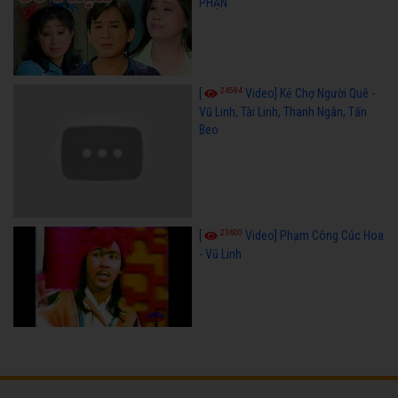
PHẬN
24584
[
Video] Kẻ Chợ Người Quê -
Vũ Linh, Tài Linh, Thanh Ngân, Tấn
Beo
23600
[
Video] Phạm Công Cúc Hoa
- Vũ Linh