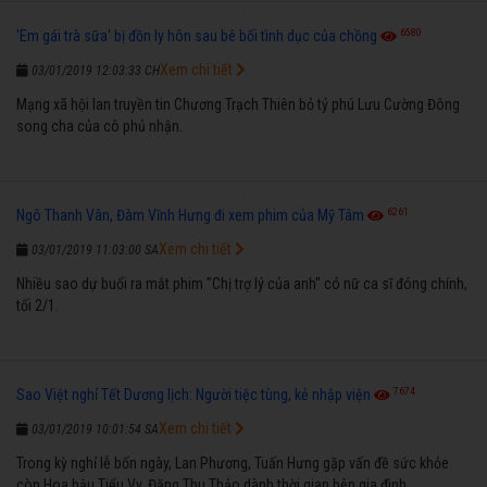
6580
'Em gái trà sữa' bị đồn ly hôn sau bê bối tình dục của chồng
Xem chi tiết
03/01/2019 12:03:33 CH
Mạng xã hội lan truyền tin Chương Trạch Thiên bỏ tỷ phú Lưu Cường Đông
song cha của cô phủ nhận.
6261
Ngô Thanh Vân, Đàm Vĩnh Hưng đi xem phim của Mỹ Tâm
Xem chi tiết
03/01/2019 11:03:00 SA
Nhiều sao dự buổi ra mắt phim "Chị trợ lý của anh" có nữ ca sĩ đóng chính,
tối 2/1.
7674
Sao Việt nghỉ Tết Dương lịch: Người tiệc tùng, kẻ nhập viện
Xem chi tiết
03/01/2019 10:01:54 SA
Trong kỳ nghỉ lễ bốn ngày, Lan Phương, Tuấn Hưng gặp vấn đề sức khỏe
còn Hoa hậu Tiểu Vy, Đặng Thu Thảo dành thời gian bên gia đình.