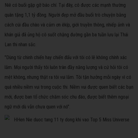
Niê có buổi gặp gỡ báo chí. Tại đây, cô được các mạnh thường
quân tặng 1,1 tỷ đồng. Người đẹp mở đầu buổi trò chuyện bằng
cách cúi đầu chào và cảm ơn êkíp, giới truyền thông, nhiếp ảnh và
khán giả đã ủng hộ cô suốt chặng đường gần ba tuần lưu lại Thái
Lan thi nhan sắc.
"Dùng từ chinh chiến hay chiến đấu với tôi có lẽ không chính xác
lắm. Mọi người thấy tôi luôn tràn đầy năng lượng và cứ hỏi tôi có
mệt không, nhưng thật ra tôi vui lắm. Tôi tận hưởng mỗi ngày vì có
quá nhiều niềm vui trong cuộc thi. Niềm vui được quen biết các bạn
mới, được ban tổ chức chăm sóc chu đáo, được biết thêm ngoại
ngữ mới dù vẫn chưa quen với nó".