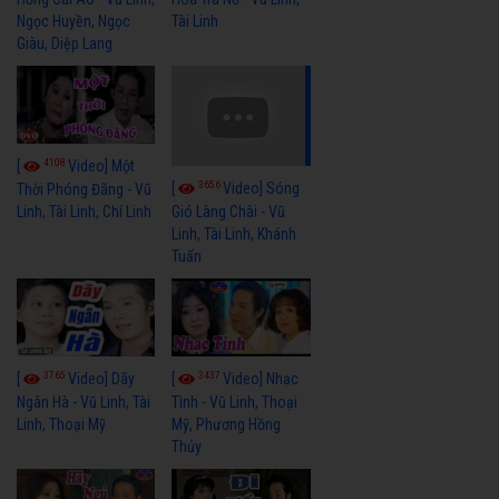
Ngọc Huyền, Ngọc
Tài Linh
Giàu, Diệp Lang
4108
[
Video] Một
3656
[
Video] Sóng
Thời Phóng Đãng - Vũ
Linh, Tài Linh, Chí Linh
Gió Làng Chài - Vũ
Linh, Tài Linh, Khánh
Tuấn
3765
3437
[
Video] Dãy
[
Video] Nhạc
Ngân Hà - Vũ Linh, Tài
Tình - Vũ Linh, Thoại
Linh, Thoại Mỹ
Mỹ, Phương Hồng
Thủy