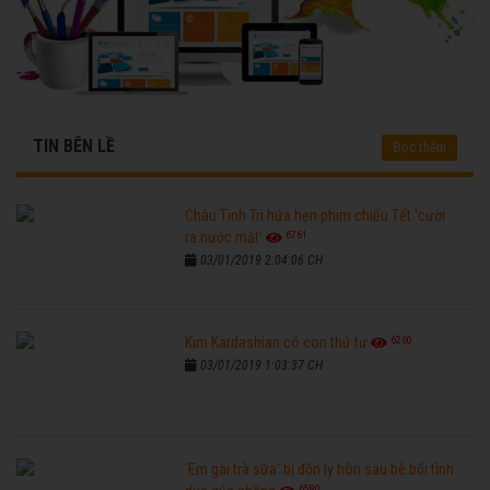
TIN BÊN LỀ
Đọc thêm
Châu Tinh Trì hứa hẹn phim chiếu Tết 'cười
6761
ra nước mắt'
03/01/2019 2:04:06 CH
6260
Kim Kardashian có con thứ tư
03/01/2019 1:03:37 CH
'Em gái trà sữa' bị đồn ly hôn sau bê bối tình
6580