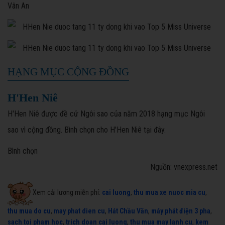
Vân An
HẠNG MỤC CỘNG ĐỒNG
H'Hen Niê
H'Hen Niê được đề cử Ngôi sao của năm 2018 hạng mục Ngôi
sao vì cộng đồng. Bình chọn cho H'Hen Niê tại đây.
Bình chọn
Nguồn: vnexpress.net
Xem cải lương miễn phí:
cai luong
,
thu mua xe nuoc mia cu
,
thu mua do cu
,
may phat dien cu
,
Hát Chầu Văn
,
máy phát điện 3 pha
,
sach toi pham hoc
,
trich doan cai luong
,
thu mua may lanh cu
,
kem