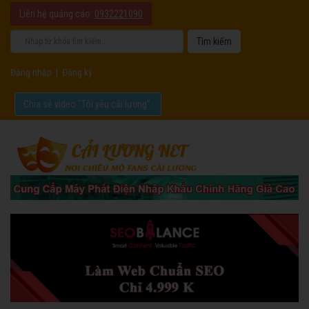
Liên hệ quảng cáo:
0932221090
Đăng nhập
|
Đăng ký
Chia sẻ video "Tôi yêu cải lương".