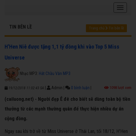
TIN BÊN LỀ
Trang chủ
Tin bên lề
H'Hen Niê được tặng 1,1 tỷ đồng khi vào Top 5 Miss
Universe
Nhạc MP3:
Hát Chầu Văn MP3
|
Admin
|
0 bình luận
|
1098 lượt xem
19/12/2018 11:02:43 SA
(cailuong.net) - Người đẹp Ê đê cho biết sẽ dùng toàn bộ tiền
thưởng từ các mạnh thường quân để thực hiện nhiều dự án
cộng đồng.
Ngay sau khi trở về từ Miss Universe ở Thái Lan, tối 18/12, H'Hen