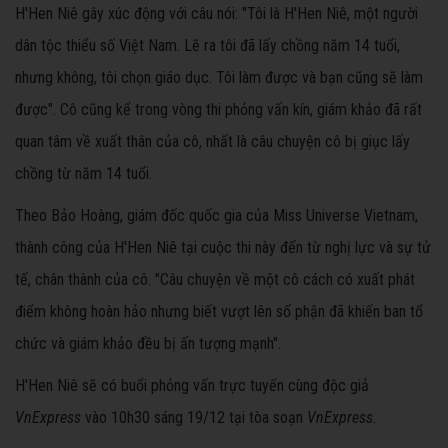
H'Hen Niê gây xúc động với câu nói: "Tôi là H'Hen Niê, một người
dân tộc thiểu số Việt Nam. Lẽ ra tôi đã lấy chồng năm 14 tuổi,
nhưng không, tôi chọn giáo dục. Tôi làm được và bạn cũng sẽ làm
được". Cô cũng kể trong vòng thi phỏng vấn kín, giám khảo đã rất
quan tâm về xuất thân của cô, nhất là câu chuyện cô bị giục lấy
chồng từ năm 14 tuổi.
Theo Bảo Hoàng, giám đốc quốc gia của Miss Universe Vietnam,
thành công của H'Hen Niê tại cuộc thi này đến từ nghị lực và sự tử
tế, chân thành của cô. "Câu chuyện về một cô cách có xuất phát
điểm không hoàn hảo nhưng biết vượt lên số phận đã khiến ban tổ
chức và giám khảo đều bị ấn tượng mạnh".
H'Hen Niê sẽ có buổi phỏng vấn trực tuyến cùng độc giả
VnExpress
vào 10h30 sáng 19/12 tại tòa soạn
VnExpress.