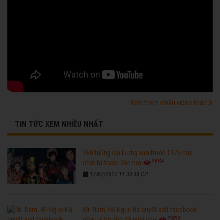
Xem thêm nhiều video khác
TIN TỨC XEM NHIỀU NHẤT
260 tuồng cải lương xưa trước 1975 hay
96194
nhất từ trước đến nay
17/07/2017 11:33:48 CH
Mr. Đàm, Hồ Ngọc Hà quyết add facebook
76299
nhau vì tin đồn đã nghỉ chơi