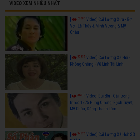
VIDEO XEM NHIỀU NHẤT
67085
[
Video] Cải Lương Xưa - Bơ
Vơ - Lệ Thủy & Minh Vương & Mỹ
Châu
50839
[
Video] Cải Lương Xã Hội -
Không Chồng - Vũ Linh Tài Linh
36013
[
Video] Bụi đời - Cải lương
trước 1975 Hùng Cường, Bạch Tuyết,
Mỹ Châu, Dũng Thanh Lâm
34576
[
Video] Cải Lương Xã Hội: SỐ