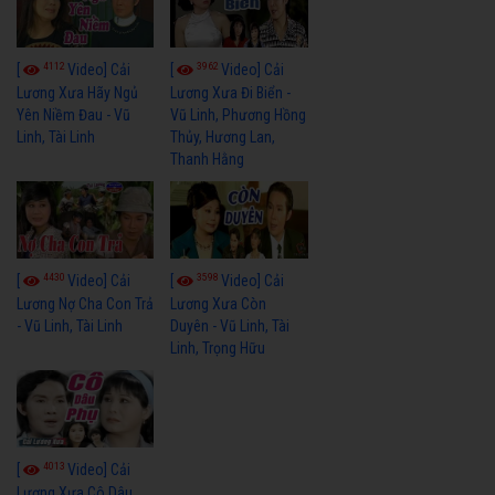
4112
3962
[
Video] Cải
[
Video] Cải
Lương Xưa Hãy Ngủ
Lương Xưa Đi Biển -
Yên Niềm Đau - Vũ
Vũ Linh, Phương Hồng
Linh, Tài Linh
Thủy, Hương Lan,
Thanh Hằng
4430
3598
[
Video] Cải
[
Video] Cải
Lương Nợ Cha Con Trả
Lương Xưa Còn
- Vũ Linh, Tài Linh
Duyên - Vũ Linh, Tài
Linh, Trọng Hữu
4013
[
Video] Cải
Lương Xưa Cô Dâu