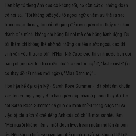
Hen bày tỏ tiếng Anh của cô không tốt, họ còn cắt đi những đoạn
cô nói sai. "Tôi không biết yếu tố ngoại ngữ chiếm ưu thế ra sao
trong cuộc thi này, tôi chỉ cố gắng để mọi người nhìn thấy sự chân
thành của mình, không chỉ bằng lời nói mà còn bằng hành động. Dù
tôi thậm chí không thể nhớ nổi những cái tên nước ngoài, các thí
sinh vẫn yêu thương tôi". H'Hen Niê được các thí sinh nước bạn gọi
bằng những cái tên trìu mến như "cô gái tóc ngắn", "fashionista" (vì
cô thay đồ rất nhiều mỗi ngày), "Miss Bánh mỳ"...
Hoa hậu kể đại diện Mỹ - Sarah Rose Summer - đã phát âm chuẩn
xác tên cô ngay ngày đầu hai người gặp nhau ở phòng thay đồ. Cô
nói Sarah Rose Summer đã giúp đỡ mình nhiều trong cuộc thi và
việc bị chỉ trích vì chê tiếng Anh của cô chỉ là một sự hiểu lầm.
"Mọi người không nên vì một đoạn livestream ngắn mà lên án bạn
ấy. Nếu không hiểu và quan tâm đến mình, cô ấy sẽ không thể biết