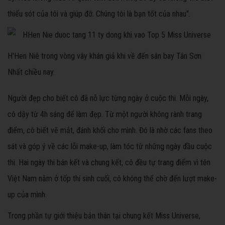
thiếu sót của tôi và giúp đỡ. Chúng tôi là bạn tốt của nhau".
H'Hen Niê trong vòng vây khán giả khi về đến sân bay Tân Sơn
Nhất chiều nay.
Người đẹp cho biết cô đã nỗ lực từng ngày ở cuộc thi. Mỗi ngày,
cô dậy từ 4h sáng để làm đẹp. Từ một người không rành trang
điểm, cô biết vẽ mắt, đánh khối cho mình. Đó là nhờ các fans theo
sát và góp ý về các lỗi make-up, làm tóc từ những ngày đầu cuộc
thi. Hai ngày thi bán kết và chung kết, cô đều tự trang điểm vì tên
Việt Nam nằm ở tốp thí sinh cuối, cô không thể chờ đến lượt make-
up của mình.
Trong phần tự giới thiệu bản thân tại chung kết Miss Universe,