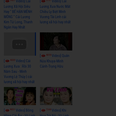
5457
5731
[
Video] Cải
[
Video] Cải
Lương Xã Hội Siêu
Lương Xưa Nước Mắt
Hay " BỂ HẬN MÊNH
Chiều Ly Biệt Minh
MÔNG " Cải Lương
Vương Tài Linh cải
Kim Tử Long, Thanh
lương xã hội hay nhất
Ngân Hay Nhất
6036
[
Video] Quán
6320
[
Video] Cải
Nửa Khuya-Minh
Cảnh-Trọng Hữu
Lương Xưa : Rồi 30
Năm Sau - Minh
Vương Lệ Thủy | cải
lương xã hội hay nhất
9051
7346
[
Video] Bông
[
Video] Khi
Hồng Cài Áo - Vũ Linh,
Hoa Trà Nở - Vũ Linh,