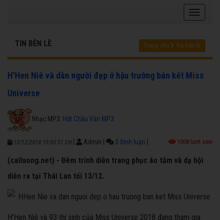
TIN BÊN LỀ
Trang chủ
Tin bên lề
H'Hen Niê và dàn người đẹp ở hậu trường bán kết Miss
Universe
Nhạc MP3:
Hát Chầu Văn MP3
|
Admin
|
0 bình luận
|
1008 lượt xem
13/12/2018 10:03:31 CH
(cailuong.net) - Đêm trình diễn trang phục áo tắm và dạ hội
diễn ra tại Thái Lan tối 13/12.
H'Hen Niê và 93 thí sinh của Miss Universe 2018 đang tham gia