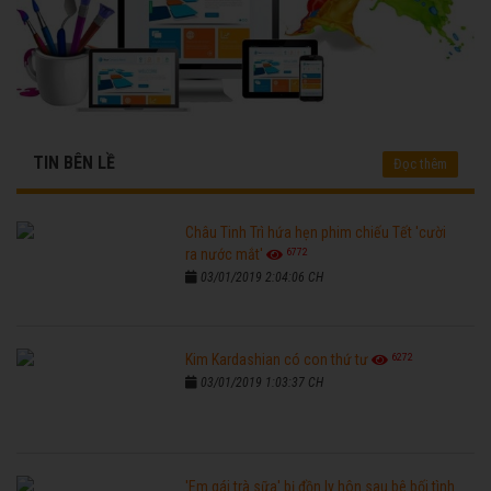
TIN BÊN LỀ
Đọc thêm
Châu Tinh Trì hứa hẹn phim chiếu Tết 'cười
6772
ra nước mắt'
03/01/2019 2:04:06 CH
6272
Kim Kardashian có con thứ tư
03/01/2019 1:03:37 CH
'Em gái trà sữa' bị đồn ly hôn sau bê bối tình