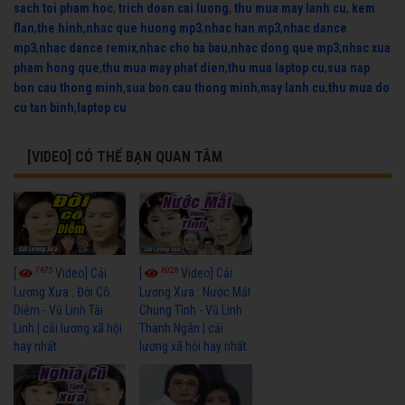
sach toi pham hoc
,
trich doan cai luong
,
thu mua may lanh cu
,
kem
flan
,
the hinh
,
nhac que huong mp3
,
nhac han mp3
,
nhac dance
mp3
,
nhac dance remix
,
nhac cho ba bau
,
nhac dong que mp3
,
nhac xua
pham hong que
,
thu mua may phat dien
,
thu mua laptop cu
,
sua nap
bon cau thong minh
,
sua bon cau thong minh
,
may lanh cu
,
thu mua do
cu tan binh
,
laptop cu
[VIDEO] CÓ THỂ BẠN QUAN TÂM
7675
6928
[
Video] Cải
[
Video] Cải
Lương Xưa : Đời Cô
Lương Xưa : Nước Mắt
Diễm - Vũ Linh Tài
Chung Tình - Vũ Linh
Linh | cải lương xã hội
Thanh Ngân | cải
hay nhất
lương xã hội hay nhất