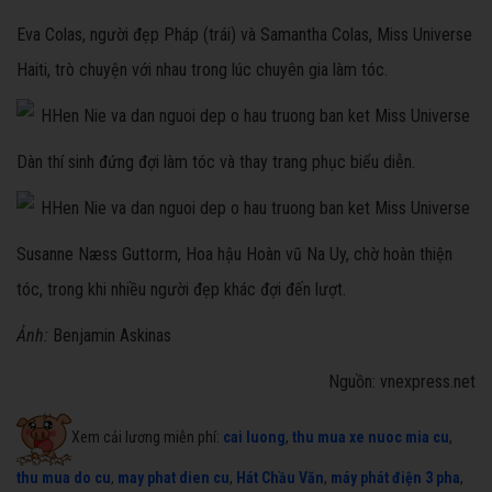
Eva Colas, người đẹp Pháp (trái) và Samantha Colas, Miss Universe
Haiti, trò chuyện với nhau trong lúc chuyên gia làm tóc.
Dàn thí sinh đứng đợi làm tóc và thay trang phục biểu diễn.
Susanne Næss Guttorm, Hoa hậu Hoàn vũ Na Uy, chờ hoàn thiện
tóc, trong khi nhiều người đẹp khác đợi đến lượt.
Ảnh:
Benjamin Askinas
Nguồn: vnexpress.net
Xem cải lương miễn phí:
cai luong
,
thu mua xe nuoc mia cu
,
thu mua do cu
,
may phat dien cu
,
Hát Chầu Văn
,
máy phát điện 3 pha
,