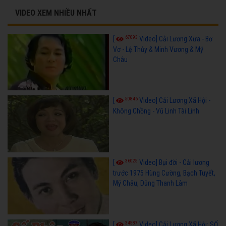
VIDEO XEM NHIỀU NHẤT
67093
[
Video] Cải Lương Xưa - Bơ
Vơ - Lệ Thủy & Minh Vương & Mỹ
Châu
50846
[
Video] Cải Lương Xã Hội -
Không Chồng - Vũ Linh Tài Linh
36025
[
Video] Bụi đời - Cải lương
trước 1975 Hùng Cường, Bạch Tuyết,
Mỹ Châu, Dũng Thanh Lâm
34587
[
Video] Cải Lương Xã Hội: SỐ