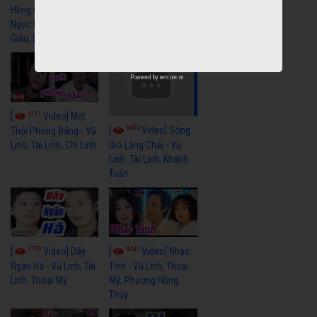
Hồng Cài Áo - Vũ Linh,
Hoa Trà Nở - Vũ Linh,
Ngọc Huyền, Ngọc
Tài Linh
Giàu, Diệp Lang
Powered by
netcore.vn
4111
[
Video] Một
3659
[
Video] Sóng
Thời Phóng Đãng - Vũ
Linh, Tài Linh, Chí Linh
Gió Làng Chài - Vũ
Linh, Tài Linh, Khánh
Tuấn
3770
3441
[
Video] Dãy
[
Video] Nhạc
Ngân Hà - Vũ Linh, Tài
Tình - Vũ Linh, Thoại
Linh, Thoại Mỹ
Mỹ, Phương Hồng
Thủy