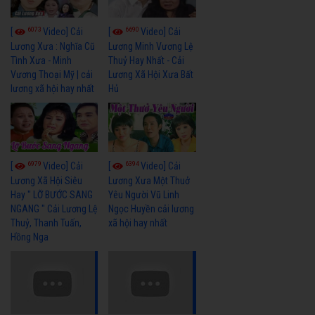
6073
6690
[
Video] Cải
[
Video] Cải
Lương Xưa : Nghĩa Cũ
Lương Minh Vương Lệ
Tình Xưa - Minh
Thuỷ Hay Nhất - Cải
Vương Thoại Mỹ | cải
Lương Xã Hội Xưa Bất
lương xã hội hay nhất
Hủ
6979
6394
[
Video] Cải
[
Video] Cải
Lương Xã Hội Siêu
Lương Xưa Một Thuở
Hay " LỠ BƯỚC SANG
Yêu Người Vũ Linh
NGANG " Cải Lương Lệ
Ngọc Huyền cải lương
Thuỷ, Thanh Tuấn,
xã hội hay nhất
Hồng Nga