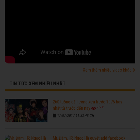
Xem thêm nhiều video khác
TIN TỨC XEM NHIỀU NHẤT
260 tuồng cải lương xưa trước 1975 hay
96211
nhất từ trước đến nay
17/07/2017 11:33:48 CH
Mr. Đàm, Hồ Ngọc Hà quyết add facebook