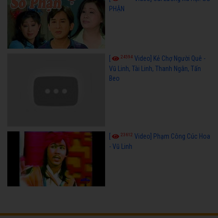
PHẬN
24594
[
Video] Kẻ Chợ Người Quê -
Vũ Linh, Tài Linh, Thanh Ngân, Tấn
Beo
23612
[
Video] Phạm Công Cúc Hoa
- Vũ Linh