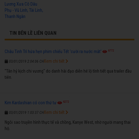
Lương Xưa Cô Dâu
Phụ - Vũ Linh, Tài Linh,
Thanh Ngân
TIN BÊN LỀ LIÊN QUAN
6772
Châu Tinh Trì hứa hẹn phim chiếu Tết 'cười ra nước mắt'
Xem chi tiết
03/01/2019 2:04:06 CH
"Tân hỷ kịch chi vương" do danh hài đạo diễn hé lộ tình tiết qua trailer đầu
tiên.
6272
Kim Kardashian có con thứ tư
Xem chi tiết
03/01/2019 1:03:37 CH
Ngôi sao truyền hình thực tế và chồng, Kanye West, nhờ người mang thai
hộ.