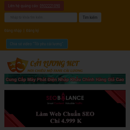
Liên hệ quảng cáo:
0932221090
Đăng nhập
|
Đăng ký
Chia sẻ video "Tôi yêu cải lương".