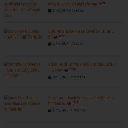
76309
nhau vì tin đồn đã nghỉ chơi
31/07/2017 5:03:06 CH
CON TRAI NS CHINH NHẪN VỀ CHỊU TANG
42983
BỐ
31/01/2016 1:08:47 CH
NỮ NGHỆ SĨ THANH HẰNG VỚI CUỘC SỐNG
32582
HIỆN NAY
18/05/2016 10:22:21 SA
Ngọc Lan - Thanh Bình chụp ảnh kỷ niệm
17828
thời hẹn hò
21/09/2017 11:02:37 SA