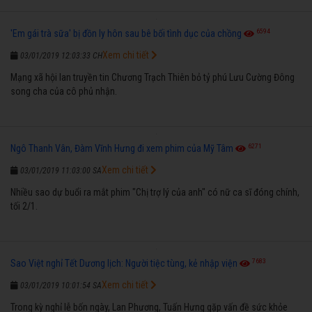
6594
'Em gái trà sữa' bị đồn ly hôn sau bê bối tình dục của chồng
Xem chi tiết
03/01/2019 12:03:33 CH
Mạng xã hội lan truyền tin Chương Trạch Thiên bỏ tỷ phú Lưu Cường Đông
song cha của cô phủ nhận.
6271
Ngô Thanh Vân, Đàm Vĩnh Hưng đi xem phim của Mỹ Tâm
Xem chi tiết
03/01/2019 11:03:00 SA
Nhiều sao dự buổi ra mắt phim "Chị trợ lý của anh" có nữ ca sĩ đóng chính,
tối 2/1.
7683
Sao Việt nghỉ Tết Dương lịch: Người tiệc tùng, kẻ nhập viện
Xem chi tiết
03/01/2019 10:01:54 SA
Trong kỳ nghỉ lễ bốn ngày, Lan Phương, Tuấn Hưng gặp vấn đề sức khỏe