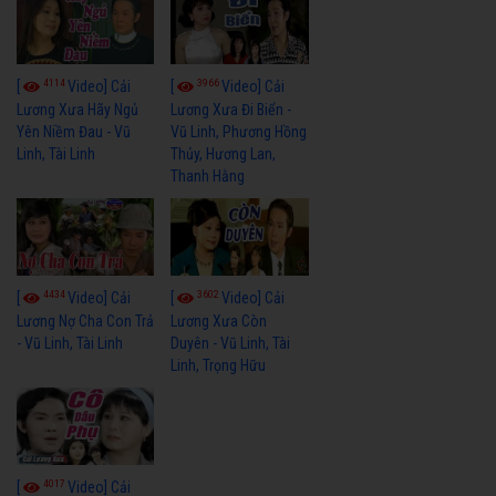
4114
3966
[
Video] Cải
[
Video] Cải
Lương Xưa Hãy Ngủ
Lương Xưa Đi Biển -
Yên Niềm Đau - Vũ
Vũ Linh, Phương Hồng
Linh, Tài Linh
Thủy, Hương Lan,
Thanh Hằng
4434
3602
[
Video] Cải
[
Video] Cải
Lương Nợ Cha Con Trả
Lương Xưa Còn
- Vũ Linh, Tài Linh
Duyên - Vũ Linh, Tài
Linh, Trọng Hữu
4017
[
Video] Cải