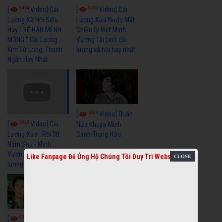
5464
5740
[
Video] Cải
[
Video] Cải
Lương Xã Hội Siêu
Lương Xưa Nước Mắt
Hay " BỂ HẬN MÊNH
Chiều Ly Biệt Minh
MÔNG " Cải Lương
Vương Tài Linh cải
Kim Tử Long, Thanh
lương xã hội hay nhất
Ngân Hay Nhất
6043
[
Video] Quán
6328
[
Video] Cải
Nửa Khuya-Minh
Cảnh-Trọng Hữu
Lương Xưa : Rồi 30
Năm Sau - Minh
Vương Lệ Thủy | cải
Like Fanpage Để Ủng Hộ Chúng Tôi Duy Trì Website
lương xã hội hay nhất
9060
7354
[
Video] Bông
[
Video] Khi