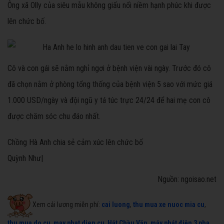
Ông xã Olly của siêu mẫu không giấu nổi niềm hạnh phúc khi được
lên chức bố.
Cô và con gái sẽ nằm nghỉ ngơi ở bệnh viện vài ngày. Trước đó cô
đã chọn nằm ở phòng tổng thống của bệnh viện 5 sao với mức giá
1.000 USD/ngày và đội ngũ y tá túc trực 24/24 để hai mẹ con cô
được chăm sóc chu đáo nhất.
Chồng Hà Anh chia sẻ cảm xúc lên chức bố
Quỳnh Như|
Nguồn: ngoisao.net
Xem cải lương miễn phí:
cai luong
,
thu mua xe nuoc mia cu
,
thu mua do cu
,
may phat dien cu
,
Hát Chầu Văn
,
máy phát điện 3 pha
,