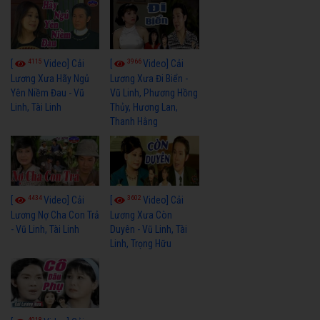
4115
3966
[
Video] Cải
[
Video] Cải
Lương Xưa Hãy Ngủ
Lương Xưa Đi Biển -
Yên Niềm Đau - Vũ
Vũ Linh, Phương Hồng
Linh, Tài Linh
Thủy, Hương Lan,
Thanh Hằng
4434
3602
[
Video] Cải
[
Video] Cải
Lương Nợ Cha Con Trả
Lương Xưa Còn
- Vũ Linh, Tài Linh
Duyên - Vũ Linh, Tài
Linh, Trọng Hữu
4018