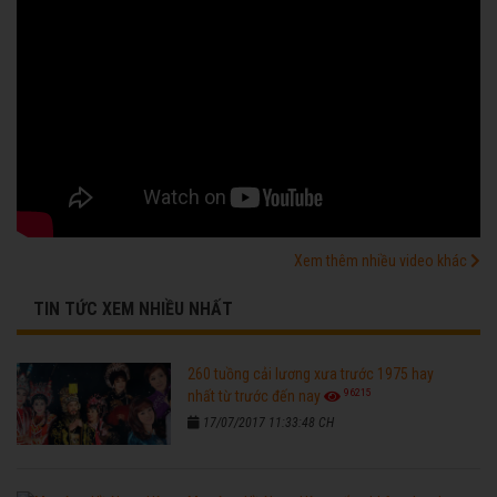
Xem thêm nhiều video khác
TIN TỨC XEM NHIỀU NHẤT
260 tuồng cải lương xưa trước 1975 hay
96215
nhất từ trước đến nay
17/07/2017 11:33:48 CH