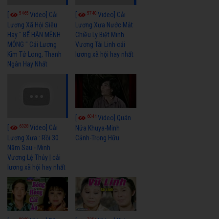
5465
5740
[
Video] Cải
[
Video] Cải
Lương Xã Hội Siêu
Lương Xưa Nước Mắt
Hay " BỂ HẬN MÊNH
Chiều Ly Biệt Minh
MÔNG " Cải Lương
Vương Tài Linh cải
Kim Tử Long, Thanh
lương xã hội hay nhất
Ngân Hay Nhất
6044
[
Video] Quán
6328
[
Video] Cải
Nửa Khuya-Minh
Cảnh-Trọng Hữu
Lương Xưa : Rồi 30
Năm Sau - Minh
Vương Lệ Thủy | cải
lương xã hội hay nhất