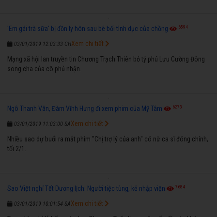
6594
'Em gái trà sữa' bị đồn ly hôn sau bê bối tình dục của chồng
Xem chi tiết
03/01/2019 12:03:33 CH
Mạng xã hội lan truyền tin Chương Trạch Thiên bỏ tỷ phú Lưu Cường Đông
song cha của cô phủ nhận.
6273
Ngô Thanh Vân, Đàm Vĩnh Hưng đi xem phim của Mỹ Tâm
Xem chi tiết
03/01/2019 11:03:00 SA
Nhiều sao dự buổi ra mắt phim "Chị trợ lý của anh" có nữ ca sĩ đóng chính,
tối 2/1.
7684
Sao Việt nghỉ Tết Dương lịch: Người tiệc tùng, kẻ nhập viện
Xem chi tiết
03/01/2019 10:01:54 SA