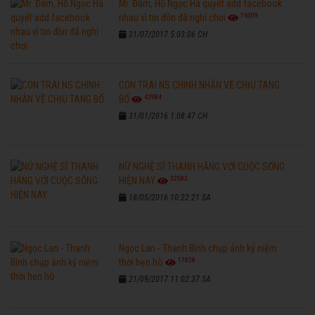
Mr. Đàm, Hồ Ngọc Hà quyết add facebook
76309
nhau vì tin đồn đã nghỉ chơi
31/07/2017 5:03:06 CH
CON TRAI NS CHINH NHẪN VỀ CHỊU TANG
42984
BỐ
31/01/2016 1:08:47 CH
NỮ NGHỆ SĨ THANH HẰNG VỚI CUỘC SỐNG
32583
HIỆN NAY
18/05/2016 10:22:21 SA
Ngọc Lan - Thanh Bình chụp ảnh kỷ niệm
17828
thời hẹn hò
21/09/2017 11:02:37 SA