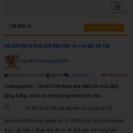
TIN BÊN LỀ
Trang chủ
Tin bên lề
Hà Anh hé lộ hình ảnh đầu tiên về con gái lai Tây
Nhạc MP3:
Hát Chầu Văn MP3
|
Admin
|
1 bình luận
|
1015 lượt xem
27/06/2018 12:06:10 CH
(cailuong.net) - Cô bé Little Beat vừa chào đời trưa 26/6,
nặng 4,4kg, có làn da trắng hồng và mái tóc đen.
Siêu mẫu Hà Anh vào phòng mổ từ 10h30 phút sáng 26/6 sau khi
được các bác sĩ khám thai nhi và chỉ định phải mổ trong hôm