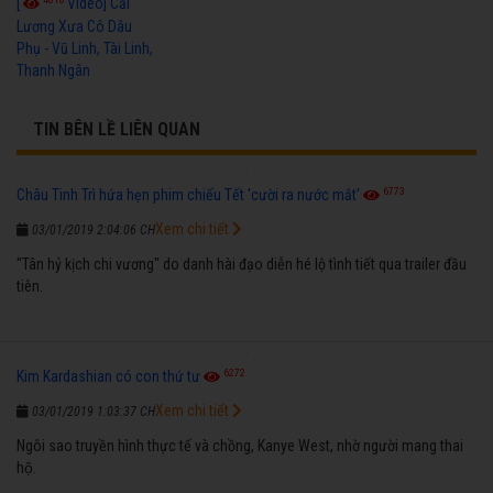
[
Video] Cải
Lương Xưa Cô Dâu
Phụ - Vũ Linh, Tài Linh,
Thanh Ngân
TIN BÊN LỀ LIÊN QUAN
6773
Châu Tinh Trì hứa hẹn phim chiếu Tết 'cười ra nước mắt'
Xem chi tiết
03/01/2019 2:04:06 CH
"Tân hỷ kịch chi vương" do danh hài đạo diễn hé lộ tình tiết qua trailer đầu
tiên.
6272
Kim Kardashian có con thứ tư
Xem chi tiết
03/01/2019 1:03:37 CH
Ngôi sao truyền hình thực tế và chồng, Kanye West, nhờ người mang thai
hộ.