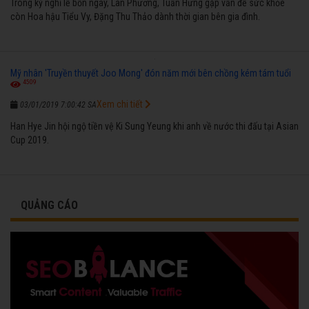
Trong kỳ nghỉ lễ bốn ngày, Lan Phương, Tuấn Hưng gặp vấn đề sức khỏe
còn Hoa hậu Tiểu Vy, Đặng Thu Thảo dành thời gian bên gia đình.
Mỹ nhân 'Truyền thuyết Joo Mong' đón năm mới bên chồng kém tám tuổi
4509
Xem chi tiết
03/01/2019 7:00:42 SA
Han Hye Jin hội ngộ tiền vệ Ki Sung Yeung khi anh về nước thi đấu tại Asian
Cup 2019.
QUẢNG CÁO