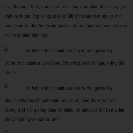
nay. Khoảng 11h42, con gái cô cất tiếng khóc chào đời. Trong giờ
phút vượt cạn, ông xã ngoại quốc Olly đã ở bên nắm tay vợ. Anh
cũng là người đầu tiên trong gia đình bế con gái cưng và cho bà xã
nhìn mặt thiên thần nhỏ.
Cô bé có nickname Little Beat (Nhịp đập bé nhỏ) nặng 4,4kg, dài
52cm.
Gia đình Hà Anh rất hạnh phúc bởi em bé chào đời khoẻ mạnh.
Gương mặt 'nàng công chúa' có nhiều nét giống cả ba lẫn mẹ, làn
da trắng hồng và mái tóc đen.