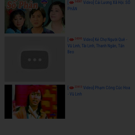
34587
[
Video] Cải Lương Xã Hội: SỐ
PHẬN
24595
[
Video] Kẻ Chợ Người Quê -
Vũ Linh, Tài Linh, Thanh Ngân, Tấn
Beo
23613
[
Video] Phạm Công Cúc Hoa
- Vũ Linh