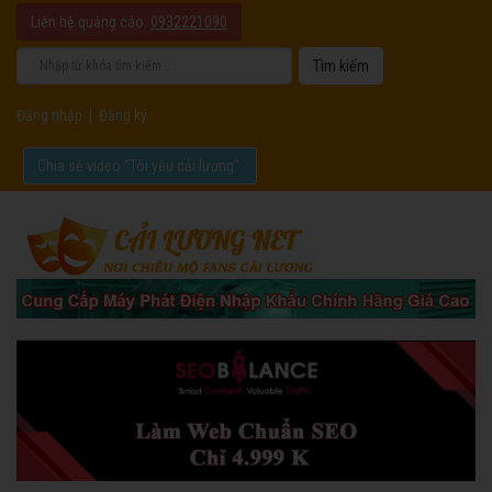
Liên hệ quảng cáo:
0932221090
Đăng nhập
|
Đăng ký
Chia sẻ video "Tôi yêu cải lương".