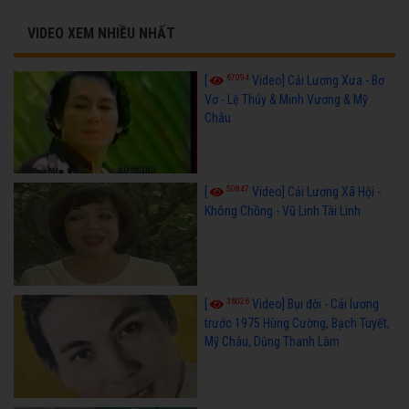
VIDEO XEM NHIỀU NHẤT
67094
[
Video] Cải Lương Xưa - Bơ
Vơ - Lệ Thủy & Minh Vương & Mỹ
Châu
50847
[
Video] Cải Lương Xã Hội -
Không Chồng - Vũ Linh Tài Linh
36026
[
Video] Bụi đời - Cải lương
trước 1975 Hùng Cường, Bạch Tuyết,
Mỹ Châu, Dũng Thanh Lâm