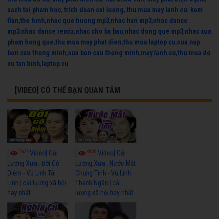
sach toi pham hoc
,
trich doan cai luong
,
thu mua may lanh cu
,
kem
flan
,
the hinh
,
nhac que huong mp3
,
nhac han mp3
,
nhac dance
mp3
,
nhac dance remix
,
nhac cho ba bau
,
nhac dong que mp3
,
nhac xua
pham hong que
,
thu mua may phat dien
,
thu mua laptop cu
,
sua nap
bon cau thong minh
,
sua bon cau thong minh
,
may lanh cu
,
thu mua do
cu tan binh
,
laptop cu
[VIDEO] CÓ THỂ BẠN QUAN TÂM
7677
6929
[
Video] Cải
[
Video] Cải
Lương Xưa : Đời Cô
Lương Xưa : Nước Mắt
Diễm - Vũ Linh Tài
Chung Tình - Vũ Linh
Linh | cải lương xã hội
Thanh Ngân | cải
hay nhất
lương xã hội hay nhất