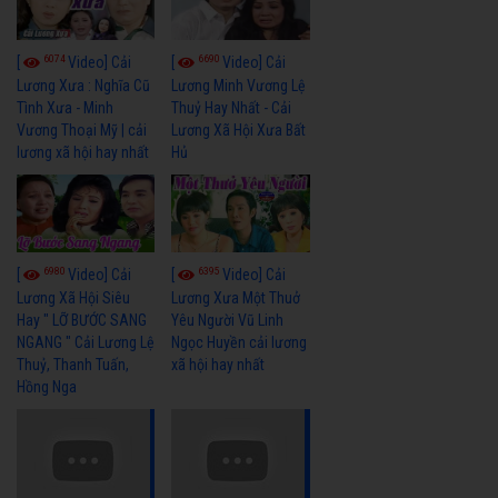
6074
6690
[
Video] Cải
[
Video] Cải
Lương Xưa : Nghĩa Cũ
Lương Minh Vương Lệ
Tình Xưa - Minh
Thuỷ Hay Nhất - Cải
Vương Thoại Mỹ | cải
Lương Xã Hội Xưa Bất
lương xã hội hay nhất
Hủ
6980
6395
[
Video] Cải
[
Video] Cải
Lương Xã Hội Siêu
Lương Xưa Một Thuở
Hay " LỠ BƯỚC SANG
Yêu Người Vũ Linh
NGANG " Cải Lương Lệ
Ngọc Huyền cải lương
Thuỷ, Thanh Tuấn,
xã hội hay nhất
Hồng Nga