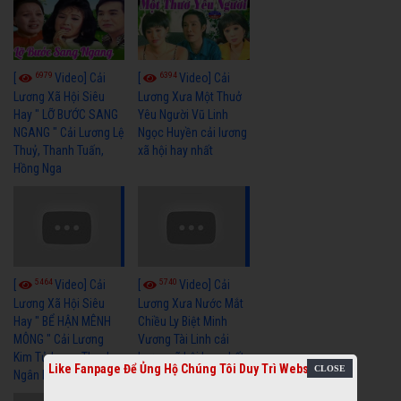
6979
6394
[
Video] Cải
[
Video] Cải
Lương Xã Hội Siêu
Lương Xưa Một Thuở
Hay " LỠ BƯỚC SANG
Yêu Người Vũ Linh
NGANG " Cải Lương Lệ
Ngọc Huyền cải lương
Thuỷ, Thanh Tuấn,
xã hội hay nhất
Hồng Nga
5464
5740
[
Video] Cải
[
Video] Cải
Lương Xã Hội Siêu
Lương Xưa Nước Mắt
Hay " BỂ HẬN MÊNH
Chiều Ly Biệt Minh
MÔNG " Cải Lương
Vương Tài Linh cải
Kim Tử Long, Thanh
lương xã hội hay nhất
Like Fanpage Để Ủng Hộ Chúng Tôi Duy Trì Website
Ngân Hay Nhất