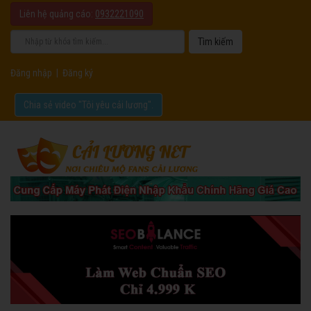
Liên hệ quảng cáo:
0932221090
Đăng nhập
|
Đăng ký
Chia sẻ video "Tôi yêu cải lương".