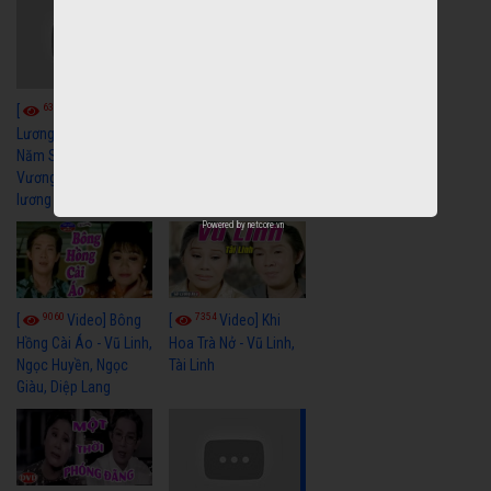
6043
[
Video] Quán
6328
[
Video] Cải
Nửa Khuya-Minh
Cảnh-Trọng Hữu
Lương Xưa : Rồi 30
Năm Sau - Minh
Vương Lệ Thủy | cải
lương xã hội hay nhất
Powered by
netcore.vn
9060
7354
[
Video] Bông
[
Video] Khi
Hồng Cài Áo - Vũ Linh,
Hoa Trà Nở - Vũ Linh,
Ngọc Huyền, Ngọc
Tài Linh
Giàu, Diệp Lang