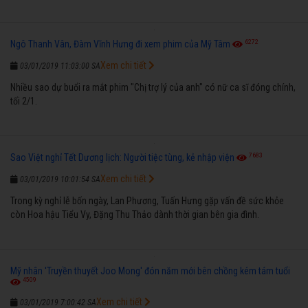
6272
Ngô Thanh Vân, Đàm Vĩnh Hưng đi xem phim của Mỹ Tâm
Xem chi tiết
03/01/2019 11:03:00 SA
Nhiều sao dự buổi ra mắt phim "Chị trợ lý của anh" có nữ ca sĩ đóng chính,
tối 2/1.
7683
Sao Việt nghỉ Tết Dương lịch: Người tiệc tùng, kẻ nhập viện
Xem chi tiết
03/01/2019 10:01:54 SA
Trong kỳ nghỉ lễ bốn ngày, Lan Phương, Tuấn Hưng gặp vấn đề sức khỏe
còn Hoa hậu Tiểu Vy, Đặng Thu Thảo dành thời gian bên gia đình.
Mỹ nhân 'Truyền thuyết Joo Mong' đón năm mới bên chồng kém tám tuổi
4509
Xem chi tiết
03/01/2019 7:00:42 SA