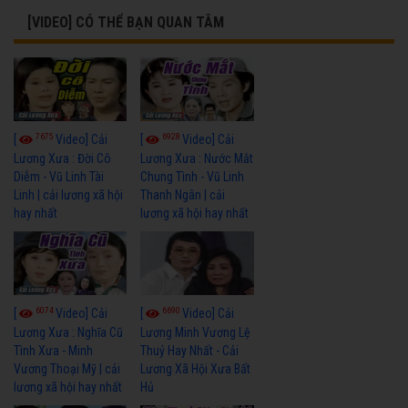
[VIDEO] CÓ THỂ BẠN QUAN TÂM
7675
6928
[
Video] Cải
[
Video] Cải
Lương Xưa : Đời Cô
Lương Xưa : Nước Mắt
Diễm - Vũ Linh Tài
Chung Tình - Vũ Linh
Linh | cải lương xã hội
Thanh Ngân | cải
hay nhất
lương xã hội hay nhất
6074
6690
[
Video] Cải
[
Video] Cải
Lương Xưa : Nghĩa Cũ
Lương Minh Vương Lệ
Tình Xưa - Minh
Thuỷ Hay Nhất - Cải
Vương Thoại Mỹ | cải
Lương Xã Hội Xưa Bất
lương xã hội hay nhất
Hủ