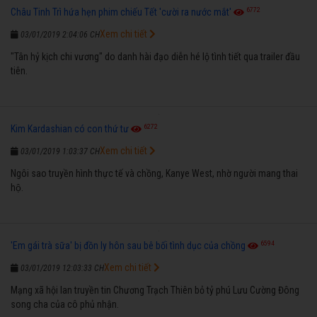
6772
Châu Tinh Trì hứa hẹn phim chiếu Tết 'cười ra nước mắt'
Xem chi tiết
03/01/2019 2:04:06 CH
"Tân hỷ kịch chi vương" do danh hài đạo diễn hé lộ tình tiết qua trailer đầu
tiên.
6272
Kim Kardashian có con thứ tư
Xem chi tiết
03/01/2019 1:03:37 CH
Ngôi sao truyền hình thực tế và chồng, Kanye West, nhờ người mang thai
hộ.
6594
'Em gái trà sữa' bị đồn ly hôn sau bê bối tình dục của chồng
Xem chi tiết
03/01/2019 12:03:33 CH
Mạng xã hội lan truyền tin Chương Trạch Thiên bỏ tỷ phú Lưu Cường Đông
song cha của cô phủ nhận.