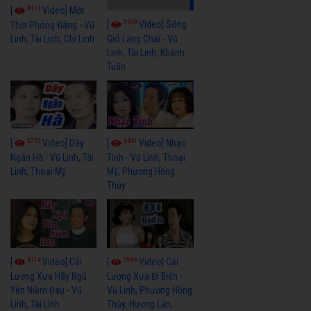
4111
[
Video] Một
3659
[
Video] Sóng
Thời Phóng Đãng - Vũ
Linh, Tài Linh, Chí Linh
Gió Làng Chài - Vũ
Linh, Tài Linh, Khánh
Tuấn
3770
3441
[
Video] Dãy
[
Video] Nhạc
Ngân Hà - Vũ Linh, Tài
Tình - Vũ Linh, Thoại
Linh, Thoại Mỹ
Mỹ, Phương Hồng
Thủy
4114
3966
[
Video] Cải
[
Video] Cải
Lương Xưa Hãy Ngủ
Lương Xưa Đi Biển -
Yên Niềm Đau - Vũ
Vũ Linh, Phương Hồng
Linh, Tài Linh
Thủy, Hương Lan,