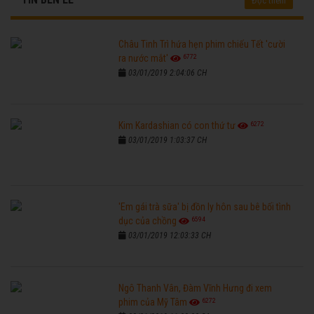
Đọc thêm
Châu Tinh Trì hứa hẹn phim chiếu Tết 'cười
6772
ra nước mắt'
03/01/2019 2:04:06 CH
6272
Kim Kardashian có con thứ tư
03/01/2019 1:03:37 CH
'Em gái trà sữa' bị đồn ly hôn sau bê bối tình
6594
dục của chồng
03/01/2019 12:03:33 CH
Ngô Thanh Vân, Đàm Vĩnh Hưng đi xem
6272
phim của Mỹ Tâm