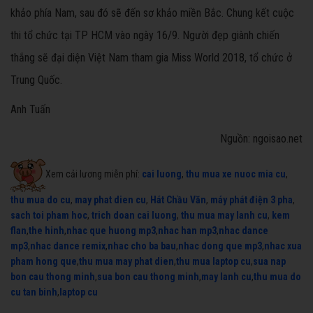
khảo phía Nam, sau đó sẽ đến sơ khảo miền Bắc. Chung kết cuộc
thi tổ chức tại TP HCM vào ngày 16/9. Người đẹp giành chiến
thắng sẽ đại diện Việt Nam tham gia Miss World 2018, tổ chức ở
Trung Quốc.
Anh Tuấn
Nguồn: ngoisao.net
Xem cải lương miễn phí:
cai luong
,
thu mua xe nuoc mia cu
,
thu mua do cu
,
may phat dien cu
,
Hát Chầu Văn
,
máy phát điện 3 pha
,
sach toi pham hoc
,
trich doan cai luong
,
thu mua may lanh cu
,
kem
flan
,
the hinh
,
nhac que huong mp3
,
nhac han mp3
,
nhac dance
mp3
,
nhac dance remix
,
nhac cho ba bau
,
nhac dong que mp3
,
nhac xua
pham hong que
,
thu mua may phat dien
,
thu mua laptop cu
,
sua nap
bon cau thong minh
,
sua bon cau thong minh
,
may lanh cu
,
thu mua do
cu tan binh
,
laptop cu