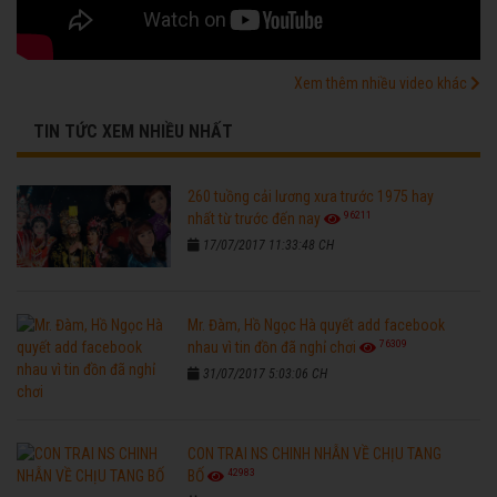
Xem thêm nhiều video khác
TIN TỨC XEM NHIỀU NHẤT
260 tuồng cải lương xưa trước 1975 hay
96211
nhất từ trước đến nay
17/07/2017 11:33:48 CH
Mr. Đàm, Hồ Ngọc Hà quyết add facebook
76309
nhau vì tin đồn đã nghỉ chơi
31/07/2017 5:03:06 CH
CON TRAI NS CHINH NHẪN VỀ CHỊU TANG
42983
BỐ