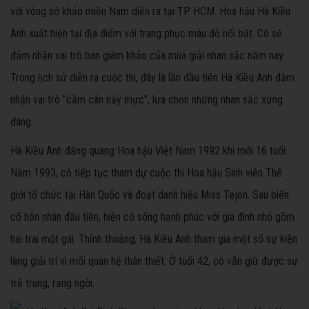
với vòng sở khảo miền Nam diễn ra tại TP HCM. Hoa hậu Hà Kiều
Anh xuất hiện tại địa điểm với trang phục màu đỏ nổi bật. Cô sẽ
đảm nhận vai trò ban giám khảo của mùa giải nhan sắc năm nay.
Trong lịch sử diễn ra cuộc thi, đây là lần đầu tiên Hà Kiều Anh đảm
nhận vai trò "cầm cân nảy mực", lựa chọn những nhan sắc xứng
đáng.
Hà Kiều Anh đăng quang Hoa hậu Việt Nam 1992 khi mới 16 tuổi.
Năm 1993, cô tiếp tục tham dự cuộc thi Hoa hậu Sinh viên Thế
giới tổ chức tại Hàn Quốc và đoạt danh hiệu Miss Tejon. Sau biến
cố hôn nhân đầu tiên, hiện cô sống hạnh phúc với gia đình nhỏ gồm
hai trai một gái. Thỉnh thoảng, Hà Kiều Anh tham gia một số sự kiện
làng giải trí vì mối quan hệ thân thiết. Ở tuổi 42, cô vẫn giữ được sự
trẻ trung, rạng ngời.