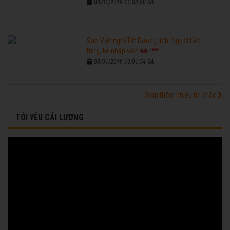
03/01/2019 11:03:00 SA
Sao Việt nghỉ Tết Dương lịch: Người tiệc
7683
tùng, kẻ nhập viện
03/01/2019 10:01:54 SA
Xem thêm nhiều tin khác
TÔI YÊU CẢI LƯƠNG