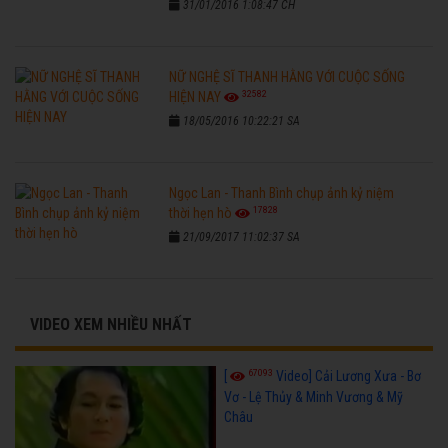
31/01/2016 1:08:47 CH
NỮ NGHỆ SĨ THANH HẰNG VỚI CUỘC SỐNG
32582
HIỆN NAY
18/05/2016 10:22:21 SA
Ngọc Lan - Thanh Bình chụp ảnh kỷ niệm
17828
thời hẹn hò
21/09/2017 11:02:37 SA
VIDEO XEM NHIỀU NHẤT
67093
[
Video] Cải Lương Xưa - Bơ
Vơ - Lệ Thủy & Minh Vương & Mỹ
Châu