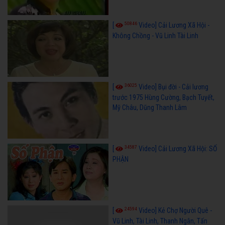
50846
[
Video] Cải Lương Xã Hội -
Không Chồng - Vũ Linh Tài Linh
36025
[
Video] Bụi đời - Cải lương
trước 1975 Hùng Cường, Bạch Tuyết,
Mỹ Châu, Dũng Thanh Lâm
34587
[
Video] Cải Lương Xã Hội: SỐ
PHẬN
24594
[
Video] Kẻ Chợ Người Quê -
Vũ Linh, Tài Linh, Thanh Ngân, Tấn