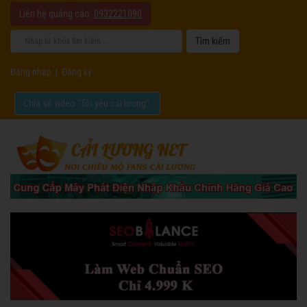
Liên hệ quảng cáo:
0932221090
Đăng nhập
|
Đăng ký
Chia sẻ video "Tôi yêu cải lương".