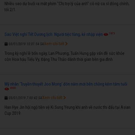
Nhiều sao dự buổi ra mắt phim "Chị trợ lý của anh" có nữ ca sĩ đóng chính,
tối 2/1.
7673
Sao Việt nghỉ Tết Dương lịch: Người tiệc tùng, kẻ nhập viện
Xem chi tiết
03/01/2019 10:01:54 SA
Trong kỳ nghỉ lễ bốn ngày, Lan Phương, Tuấn Hưng gặp vấn đề sức khỏe
còn Hoa hậu Tiểu Vy, Đặng Thu Thảo dành thời gian bên gia đình.
Mỹ nhân 'Truyền thuyết Joo Mong' đón năm mới bên chồng kém tám tuổi
4500
Xem chi tiết
03/01/2019 7:00:42 SA
Han Hye Jin hội ngộ tiền vệ Ki Sung Yeung khi anh về nước thi đấu tại Asian
Cup 2019.