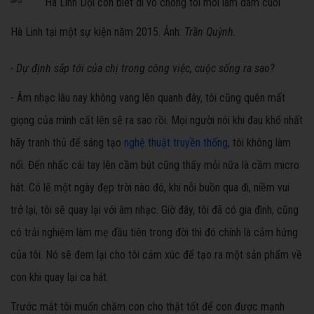
Hà Linh tại một sự kiện năm 2015. Ảnh:
Trần Quỳnh.
- Dự định sắp tới của chị
trong công việc, cuộc sống
ra sao?
- Âm nhạc lâu nay không vang lên quanh đây, tôi cũng quên mất
giọng của mình cất lên sẽ ra sao rồi. Mọi người nói khi đau khổ nhất
hãy tranh thủ để sáng tạo
nghệ thuật truyền thống
, tôi không làm
nổi. Đến nhấc cái tay lên cầm bút cũng thấy mỏi nữa là cầm micro
hát. Có lẽ một ngày đẹp trời nào đó, khi nỗi buồn qua đi, niềm vui
trở lại, tôi sẽ quay lại với âm nhạc. Giờ đây, tôi đã có gia đình, cũng
có trải nghiệm làm mẹ đầu tiên trong đời thì đó chính là cảm hứng
của tôi. Nó sẽ đem lại cho tôi cảm xúc để tạo ra một sản phẩm về
con khi quay lại ca hát.
Trước mắt tôi muốn chăm con cho thật tốt để con được mạnh