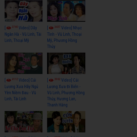
3765
3437
[
Video] Dãy
[
Video] Nhạc
Ngân Hà - Vũ Linh, Tài
Tình - Vũ Linh, Thoại
Linh, Thoại Mỹ
Mỹ, Phương Hồng
Thủy
4112
3962
[
Video] Cải
[
Video] Cải
Lương Xưa Hãy Ngủ
Lương Xưa Đi Biển -
Yên Niềm Đau - Vũ
Vũ Linh, Phương Hồng
Linh, Tài Linh
Thủy, Hương Lan,
Thanh Hằng