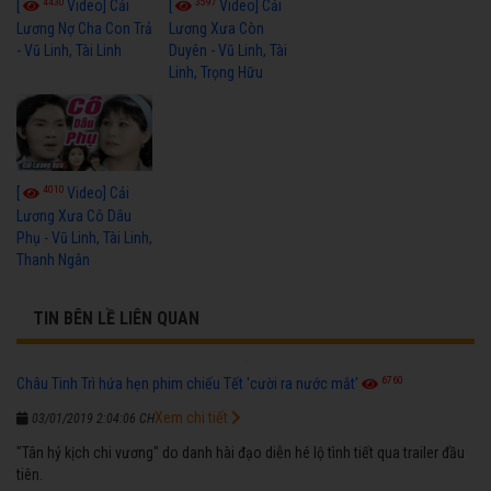
4430
3597
[
Video] Cải
[
Video] Cải
Lương Nợ Cha Con Trả
Lương Xưa Còn
- Vũ Linh, Tài Linh
Duyên - Vũ Linh, Tài
Linh, Trọng Hữu
4010
[
Video] Cải
Lương Xưa Cô Dâu
Phụ - Vũ Linh, Tài Linh,
Thanh Ngân
TIN BÊN LỀ LIÊN QUAN
6760
Châu Tinh Trì hứa hẹn phim chiếu Tết 'cười ra nước mắt'
Xem chi tiết
03/01/2019 2:04:06 CH
"Tân hỷ kịch chi vương" do danh hài đạo diễn hé lộ tình tiết qua trailer đầu
tiên.