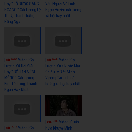
Hay " LỠ BƯỚC SANG
Yêu Người Vũ Linh
NGANG " Cải Lương Lệ
Ngọc Huyền cải lương
Thuỷ, Thanh Tuấn,
xã hội hay nhất
Hồng Nga
5456
5730
[
Video] Cải
[
Video] Cải
Lương Xã Hội Siêu
Lương Xưa Nước Mắt
Hay " BỂ HẬN MÊNH
Chiều Ly Biệt Minh
MÔNG " Cải Lương
Vương Tài Linh cải
Kim Tử Long, Thanh
lương xã hội hay nhất
Ngân Hay Nhất
6035
[
Video] Quán
6317
[
Video] Cải
Nửa Khuya-Minh