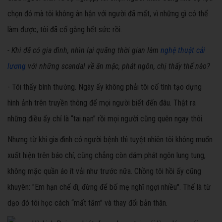
chọn đó mà tôi không ân hận với người đã mất, vì những gì có thể
làm được, tôi đã cố gắng hết sức rồi.
- Khi đã có gia đình, nhìn lại quãng thời gian làm
nghệ thuật cải
lương
với những scandal về ăn mặc, phát ngôn, chị thấy thế nào?
- Tôi thấy bình thường. Ngày ấy không phải tôi cố tình tạo dựng
hình ảnh trên truyền thông để mọi người biết đến đâu. Thật ra
những điều ấy chỉ là “tai nạn” rồi mọi người cũng quên ngay thôi.
Nhưng từ khi gia đình có người bệnh thì tuyệt nhiên tôi không muốn
xuất hiện trên báo chí, cũng chẳng còn dám phát ngôn lung tung,
không mặc quần áo ít vải như trước nữa. Chồng tôi hồi ấy cũng
khuyên: "Em hạn chế đi, đừng để bố mẹ nghĩ ngợi nhiều". Thế là từ
dạo đó tôi học cách “mất tăm” và thay đổi bản thân.