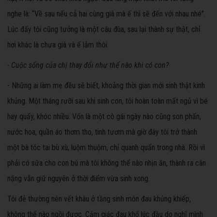
nghe là: “Về sau nếu cả hai cùng già mà ế thì sẽ đến với nhau nhé".
Lúc đấy tôi cũng tưởng là một câu đùa, sau lại thành sự thật, chỉ
hơi khác là chưa già và ế lắm thôi.
- Cuộc sống của chị thay đổi như thế nào khi có con?
- Những ai làm mẹ đều sẽ biết, khoảng thời gian mới sinh thật kinh
khủng. Một tháng rưỡi sau khi sinh con, tôi hoàn toàn mất ngủ vì bé
hay quấy, khóc nhiều. Vốn là một cô gái ngày nào cũng son phấn,
nước hoa, quần áo thơm tho, tinh tươm mà giờ đây tôi trở thành
một bà tóc tai bù xù, luộm thuộm, chỉ quanh quẩn trong nhà. Rồi vì
phải có sữa cho con bú mà tôi không thể nào nhịn ăn, thành ra cân
nặng vẫn giữ nguyên ở thời điểm vừa sinh xong.
Tôi đẻ thường nên vết khâu ở tầng sinh môn đau khủng khiếp,
không thể nào ngồi được. Cảm giác đau khổ lúc đầu do nghĩ mình