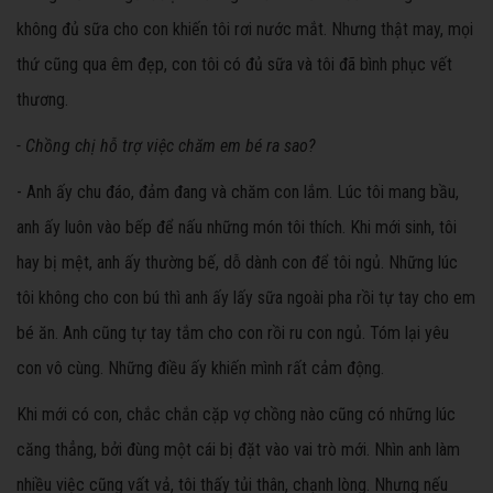
không đủ sữa cho con khiến tôi rơi nước mắt. Nhưng thật may, mọi
thứ cũng qua êm đẹp, con tôi có đủ sữa và tôi đã bình phục vết
thương.
- Chồng chị hỗ trợ việc chăm em bé ra sao?
- Anh ấy chu đáo, đảm đang và chăm con lắm. Lúc tôi mang bầu,
anh ấy luôn vào bếp để nấu những món tôi thích. Khi mới sinh, tôi
hay bị mệt, anh ấy thường bế, dỗ dành con để tôi ngủ. Những lúc
tôi không cho con bú thì anh ấy lấy sữa ngoài pha rồi tự tay cho em
bé ăn. Anh cũng tự tay tắm cho con rồi ru con ngủ. Tóm lại yêu
con vô cùng. Những điều ấy khiến mình rất cảm động.
Khi mới có con, chắc chắn cặp vợ chồng nào cũng có những lúc
căng thẳng, bởi đùng một cái bị đặt vào vai trò mới. Nhìn anh làm
nhiều việc cũng vất vả, tôi thấy tủi thân, chạnh lòng. Nhưng nếu