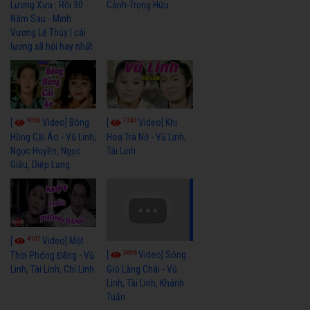
Cảnh-Trọng Hữu
Lương Xưa : Rồi 30
Năm Sau - Minh
Vương Lệ Thủy | cải
lương xã hội hay nhất
9050
7343
[
Video] Bông
[
Video] Khi
Hồng Cài Áo - Vũ Linh,
Hoa Trà Nở - Vũ Linh,
Ngọc Huyền, Ngọc
Tài Linh
Giàu, Diệp Lang
4107
[
Video] Một
3656
[
Video] Sóng
Thời Phóng Đãng - Vũ
Linh, Tài Linh, Chí Linh
Gió Làng Chài - Vũ
Linh, Tài Linh, Khánh
Tuấn