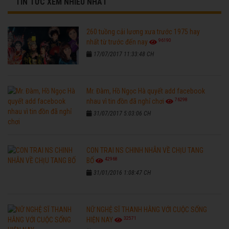
TIN TỨC XEM NHIỀU NHẤT
260 tuồng cải lương xưa trước 1975 hay
96190
nhất từ trước đến nay
17/07/2017 11:33:48 CH
Mr. Đàm, Hồ Ngọc Hà quyết add facebook
76298
nhau vì tin đồn đã nghỉ chơi
31/07/2017 5:03:06 CH
CON TRAI NS CHINH NHẪN VỀ CHỊU TANG
42968
BỐ
31/01/2016 1:08:47 CH
NỮ NGHỆ SĨ THANH HẰNG VỚI CUỘC SỐNG
32571
HIỆN NAY