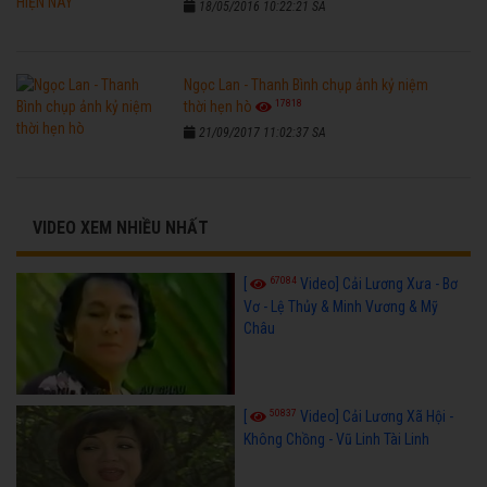
18/05/2016 10:22:21 SA
Ngọc Lan - Thanh Bình chụp ảnh kỷ niệm
17818
thời hẹn hò
21/09/2017 11:02:37 SA
VIDEO XEM NHIỀU NHẤT
67084
[
Video] Cải Lương Xưa - Bơ
Vơ - Lệ Thủy & Minh Vương & Mỹ
Châu
50837
[
Video] Cải Lương Xã Hội -
Không Chồng - Vũ Linh Tài Linh