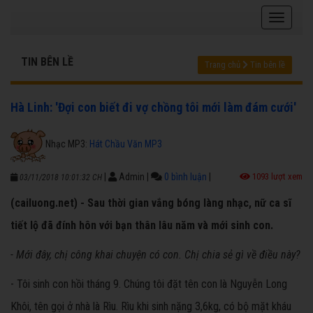
TIN BÊN LỀ
Trang chủ
Tin bên lề
Hà Linh: 'Đợi con biết đi vợ chồng tôi mới làm đám cưới'
Nhạc MP3:
Hát Chầu Văn MP3
|
Admin
|
0 bình luận
|
1093 lượt xem
03/11/2018 10:01:32 CH
(cailuong.net) - Sau thời gian vắng bóng làng nhạc, nữ ca sĩ
tiết lộ đã đính hôn với bạn thân lâu năm và mới sinh con.
- Mới đây, chị công khai chuyện có con. Chị chia sẻ gì về điều này?
- Tôi sinh con hồi tháng 9. Chúng tôi đặt tên con là Nguyễn Long
Khôi, tên gọi ở nhà là Rìu. Rìu khi sinh nặng 3,6kg, có bộ mặt kháu