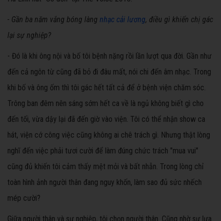
- Gần ba năm vắng bóng làng
nhạc cải lương
, điều gì khiến chị gác
lại sự nghiệp?
- Đó là khi ông nội và bố tôi bệnh nặng rồi lần lượt qua đời. Gần như
đến cả ngôn từ cũng đã bỏ đi đâu mất, nói chi đến âm nhạc. Trong
khi bố và ông ốm thì tôi gác hết tất cả để ở bệnh viện chăm sóc.
Trông ban đêm nên sáng sớm hết ca về là ngủ không biết gì cho
đến tối, vừa dậy lại đã đến giờ vào viện. Tôi có thể nhận show ca
hát, viện cớ công việc cũng không ai chê trách gì. Nhưng thật lòng
nghĩ đến việc phải tươi cười để làm đúng chức trách "mua vui"
cũng đủ khiến tôi cảm thấy mệt mỏi và bất nhẫn. Trong lòng chỉ
toàn hình ảnh người thân đang nguy khốn, làm sao đủ sức nhếch
mép cười?
Giữa người thân và sự nghiệp, tôi chọn người thân. Cũng nhờ sự lựa