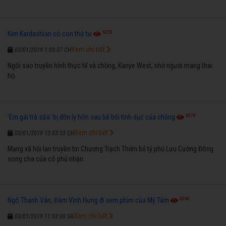
6259
Kim Kardashian có con thứ tư
Xem chi tiết
03/01/2019 1:03:37 CH
Ngôi sao truyền hình thực tế và chồng, Kanye West, nhờ người mang thai
hộ.
6578
'Em gái trà sữa' bị đồn ly hôn sau bê bối tình dục của chồng
Xem chi tiết
03/01/2019 12:03:33 CH
Mạng xã hội lan truyền tin Chương Trạch Thiên bỏ tỷ phú Lưu Cường Đông
song cha của cô phủ nhận.
6260
Ngô Thanh Vân, Đàm Vĩnh Hưng đi xem phim của Mỹ Tâm
Xem chi tiết
03/01/2019 11:03:00 SA