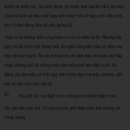
khỉnh và nhiều tóc. Rìu luôn được xịt nước hoa sau khi tắm, ăn mặc
chỉnh tề lịch sự như một "quý anh tí hon" và rất hay cười. Khi cười,
em có lúm đồng tiền rất yêu giống bố.
Thật ra tôi không định công khai có con vì nhiều lý do. Nhưng bây
giờ con đã tròn một tháng tuổi, tôi nghĩ cũng nên chia sẻ niềm vui
này với mọi người. Tôi và chồng mới chỉ đính hôn, vì muốn chờ Rìu
chập chững biết đi chừng một năm nữa mới làm đám cưới. Sẽ
đáng yêu lắm nếu có một quý anh tí hon đẹp trai mặc tuxedo, dắt
tay cô dâu trao cho chú rể.
Hà Linh bên con trai. Cô chưa muốn giới thiệu hình ảnh chồng với
công chúng.