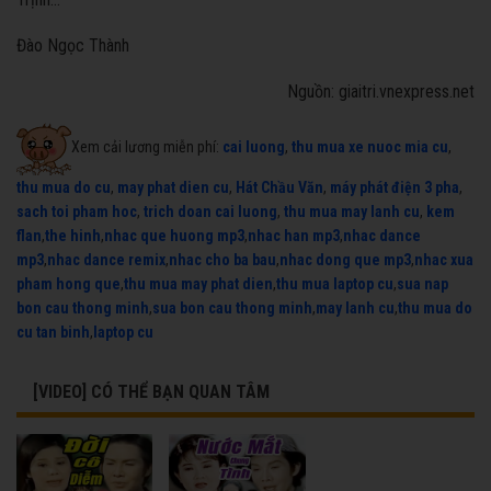
Đào Ngọc Thành
Nguồn: giaitri.vnexpress.net
Xem cải lương miễn phí:
cai luong
,
thu mua xe nuoc mia cu
,
thu mua do cu
,
may phat dien cu
,
Hát Chầu Văn
,
máy phát điện 3 pha
,
sach toi pham hoc
,
trich doan cai luong
,
thu mua may lanh cu
,
kem
flan
,
the hinh
,
nhac que huong mp3
,
nhac han mp3
,
nhac dance
mp3
,
nhac dance remix
,
nhac cho ba bau
,
nhac dong que mp3
,
nhac xua
pham hong que
,
thu mua may phat dien
,
thu mua laptop cu
,
sua nap
bon cau thong minh
,
sua bon cau thong minh
,
may lanh cu
,
thu mua do
cu tan binh
,
laptop cu
[VIDEO] CÓ THỂ BẠN QUAN TÂM