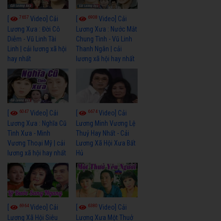
7657
6908
[
Video] Cải
[
Video] Cải
Lương Xưa : Đời Cô
Lương Xưa : Nước Mắt
Diễm - Vũ Linh Tài
Chung Tình - Vũ Linh
Linh | cải lương xã hội
Thanh Ngân | cải
hay nhất
lương xã hội hay nhất
6047
6674
[
Video] Cải
[
Video] Cải
Lương Xưa : Nghĩa Cũ
Lương Minh Vương Lệ
Tình Xưa - Minh
Thuỷ Hay Nhất - Cải
Vương Thoại Mỹ | cải
Lương Xã Hội Xưa Bất
lương xã hội hay nhất
Hủ
6964
6380
[
Video] Cải
[
Video] Cải
Lương Xã Hội Siêu
Lương Xưa Một Thuở