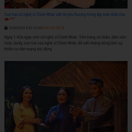
Con trai cố nghệ sĩ Chinh Nhân viết lời yêu thương trong dịp sinh nhật cha
3677
Xem chi tiết
12/04/2022 8:02:14 SA
Ngày 1-4 là ngày sinh cố nghệ sĩ Chinh Nhân. Trên trang cá nhân, diễn viên
múa Jacky, con trai của nghệ sĩ Chinh Nhân, đã viết những dòng tâm sự
khiến cư dân mạng xúc động