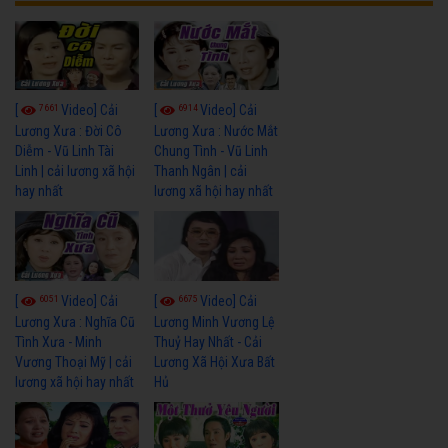
7661
6914
[
Video] Cải
[
Video] Cải
Lương Xưa : Đời Cô
Lương Xưa : Nước Mắt
Diễm - Vũ Linh Tài
Chung Tình - Vũ Linh
Linh | cải lương xã hội
Thanh Ngân | cải
hay nhất
lương xã hội hay nhất
6051
6675
[
Video] Cải
[
Video] Cải
Lương Xưa : Nghĩa Cũ
Lương Minh Vương Lệ
Tình Xưa - Minh
Thuỷ Hay Nhất - Cải
Vương Thoại Mỹ | cải
Lương Xã Hội Xưa Bất
lương xã hội hay nhất
Hủ