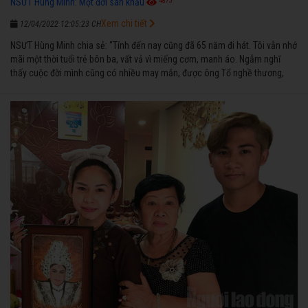
4875
NSƯT Hùng Minh: Một đời sân khấu
Xem chi tiết
12/04/2022 12:05:23 CH
NSƯT Hùng Minh chia sẻ: “Tính đến nay cũng đã 65 năm đi hát. Tôi vẫn nhớ
mãi một thời tuổi trẻ bôn ba, vất vả vì miếng cơm, manh áo. Ngẫm nghĩ
thấy cuộc đời mình cũng có nhiều may mắn, được ông Tổ nghề thương,
nên từ một cậu bé nghèo chẳng biết hát xướng là gì, trong dòng đời xuôi
ngược nhận được những cơ may để từng bước thành danh với nghiệp ca
diễn”.