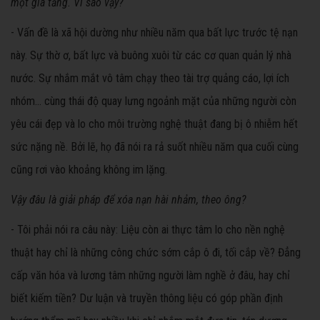
một gia tăng. Vì sao vậy?
- Vấn đề là xã hội dường như nhiều năm qua bất lực trước tệ nạn
này. Sự thờ ơ, bất lực và buông xuôi từ các cơ quan quản lý nhà
nước. Sự nhắm mắt vô tâm chạy theo tài trợ quảng cáo, lợi ích
nhóm… cùng thái độ quay lưng ngoảnh mặt của những người còn
yêu cái đẹp và lo cho môi trường nghệ thuật đang bị ô nhiễm hết
sức nặng nề. Bởi lẽ, họ đã nói ra rả suốt nhiều năm qua cuối cùng
cũng rơi vào khoảng không im lặng.
Vậy đâu là giải pháp để xóa nạn hài nhảm, theo ông?
- Tôi phải nói ra câu này: Liệu còn ai thực tâm lo cho nền nghệ
thuật hay chỉ là những công chức sớm cắp ô đi, tối cắp về? Đẳng
cấp văn hóa và lương tâm những người làm nghề ở đâu, hay chỉ
biết kiếm tiền? Dư luận và truyền thông liệu có góp phần định