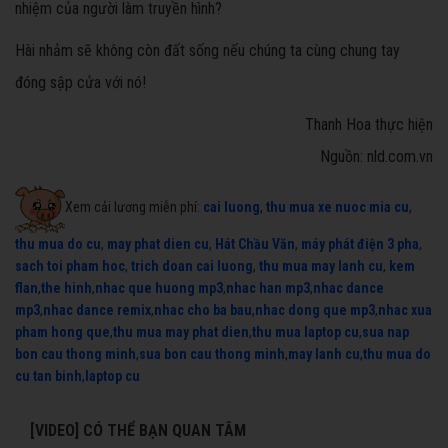
nhiệm của người làm truyền hình?
Hài nhảm sẽ không còn đất sống nếu chúng ta cùng chung tay
đóng sập cửa với nó!
Thanh Hoa thực hiện
Nguồn: nld.com.vn
Xem cải lương miễn phí:
cai luong
,
thu mua xe nuoc mia cu
,
thu mua do cu
,
may phat dien cu
,
Hát Chầu Văn
,
máy phát điện 3 pha
,
sach toi pham hoc
,
trich doan cai luong
,
thu mua may lanh cu
,
kem
flan
,
the hinh
,
nhac que huong mp3
,
nhac han mp3
,
nhac dance
mp3
,
nhac dance remix
,
nhac cho ba bau
,
nhac dong que mp3
,
nhac xua
pham hong que
,
thu mua may phat dien
,
thu mua laptop cu
,
sua nap
bon cau thong minh
,
sua bon cau thong minh
,
may lanh cu
,
thu mua do
cu tan binh
,
laptop cu
[VIDEO] CÓ THỂ BẠN QUAN TÂM