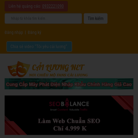
Liên hệ quảng cáo:
0932221090
Đăng nhập
|
Đăng ký
Chia sẻ video "Tôi yêu cải lương".