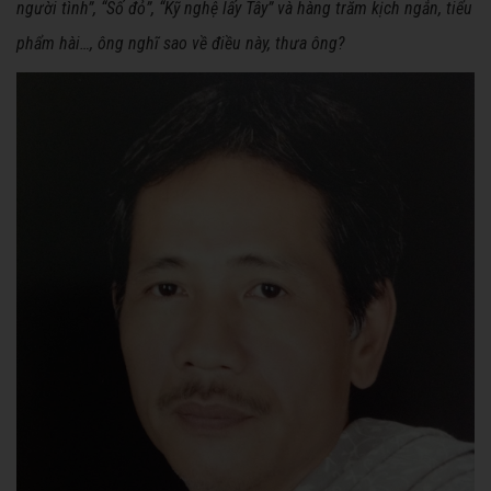
người tình”, “Số đỏ”, “Kỹ nghệ lấy Tây” và hàng trăm kịch ngắn, tiểu
phẩm hài…, ông nghĩ sao về điều này, thưa ông?