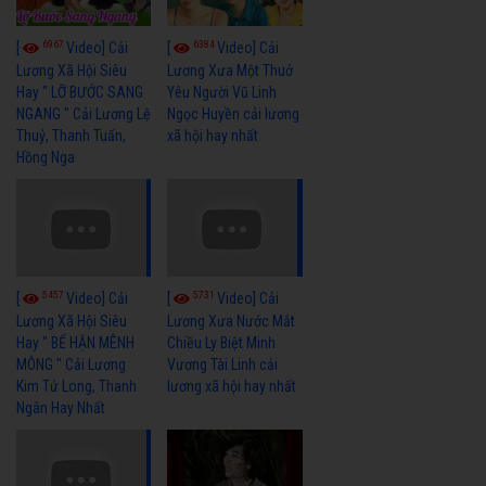
6967
6384
[
Video] Cải
[
Video] Cải
Lương Xã Hội Siêu
Lương Xưa Một Thuở
Hay " LỠ BƯỚC SANG
Yêu Người Vũ Linh
NGANG " Cải Lương Lệ
Ngọc Huyền cải lương
Thuỷ, Thanh Tuấn,
xã hội hay nhất
Hồng Nga
5457
5731
[
Video] Cải
[
Video] Cải
Lương Xã Hội Siêu
Lương Xưa Nước Mắt
Hay " BỂ HẬN MÊNH
Chiều Ly Biệt Minh
MÔNG " Cải Lương
Vương Tài Linh cải
Kim Tử Long, Thanh
lương xã hội hay nhất
Ngân Hay Nhất