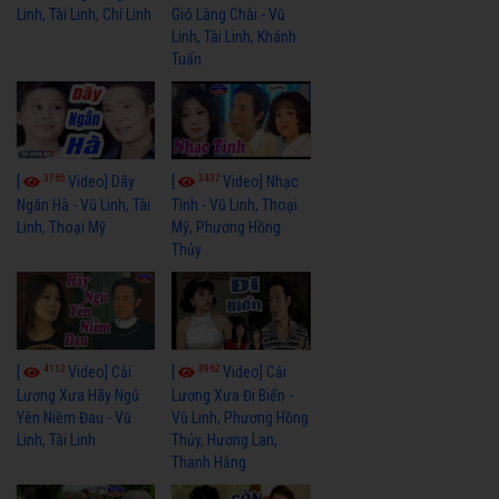
Linh, Tài Linh, Chí Linh
Gió Làng Chài - Vũ
Linh, Tài Linh, Khánh
Tuấn
3765
3437
[
Video] Dãy
[
Video] Nhạc
Ngân Hà - Vũ Linh, Tài
Tình - Vũ Linh, Thoại
Linh, Thoại Mỹ
Mỹ, Phương Hồng
Thủy
4112
3962
[
Video] Cải
[
Video] Cải
Lương Xưa Hãy Ngủ
Lương Xưa Đi Biển -
Yên Niềm Đau - Vũ
Vũ Linh, Phương Hồng
Linh, Tài Linh
Thủy, Hương Lan,
Thanh Hằng