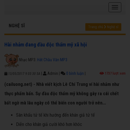
NGHỆ SĨ
Trang chủ
Nghệ sĩ
Hài nhảm đang đầu độc thẩm mỹ xã hội
Nhạc MP3:
Hát Chầu Văn MP3
|
Admin
|
0 bình luận
|
1737 lượt xem
13/05/2017 9:03:30 SA
(cailuong.net) - Nhà viết kịch Lê Chí Trung ví hài nhảm như
thực phẩm bẩn. Sự đầu độc thẩm mỹ không gây ra cái chết
bất ngờ mà lâu ngày có thể biến con người trở nên...
Sân khấu tử tế khi hướng đến khán giả tử tế
Diễn cho khán giả cười khó hơn khóc