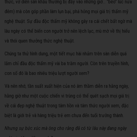
thức, vở diễn sân khấu thường bị đẩy vào những giờ… “bèo” lúc nửa
đêm) mà còn góp phần làm lụn bại, phá hỏng mọi giá trị thẩm mỹ
nghệ thuật. Sự đầu độc thẩm mỹ không gây ra cái chết bất ngờ mà
lâu ngày có thể biến con người trở nên lệch lạc, mù mờ về thị hiếu
và thói quen thưởng thức nghệ thuật.
Chúng ta thử hình dung, một tiết mục hài nhảm trên sàn diễn quá
lắm chỉ đầu độc thẩm mỹ vài ba trăm người. Còn trên truyền hình,
con số đó là bao nhiêu triệu lượt người xem?
Và nên nhớ, tần suất xuất hiện của nó âm thầm diễn ra hằng ngày,
hằng giờ như một cuộc chiến vi trùng có thể quét sạch mọi giá trị
về cái đẹp nghệ thuật trong tâm hồn và tâm thức người xem, đặc
biệt là giới trẻ và hàng triệu trẻ em chưa đến tuổi trưởng thành.
Nhưng sự bức xúc mà ông cho rằng đã có từ lâu này đang ngày