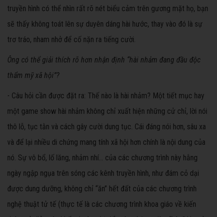
truyền hình có thể nhìn rất rõ nét biểu cảm trên gương mặt họ, bạn
sẽ thấy không toát lên sự duyên dáng hài hước, thay vào đó là sự
trơ tráo, nham nhở để cố nặn ra tiếng cười.
Ông có thể giải thích rõ hơn nhận định “hài nhảm đang đầu độc
thẩm mỹ xã hội”?
- Câu hỏi cần được đặt ra: Thế nào là hài nhảm? Một tiết mục hay
một game show hài nhảm không chỉ xuất hiện những cử chỉ, lời nói
thô lỗ, tục tằn và cách gây cười dung tục. Cái đáng nói hơn, sâu xa
và để lại nhiều di chứng mang tính xã hội hơn chính là nội dung của
nó. Sự vô bổ, lố lăng, nhảm nhí… của các chương trình này hằng
ngày ngập ngụa trên sóng các kênh truyền hình, như đám cỏ dại
được dung dưỡng, không chỉ “ăn” hết đất của các chương trình
nghệ thuật tử tế (thực tế là các chương trình khoa giáo về kiến