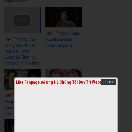
Ngân Hay Nhất
6040
[
Video] Quán
6324
[
Video] Cải
Nửa Khuya-Minh
Cảnh-Trọng Hữu
Lương Xưa : Rồi 30
Năm Sau - Minh
Vương Lệ Thủy | cải
lương xã hội hay nhất
Like Fanpage Để Ủng Hộ Chúng Tôi Duy Trì Website
9058
7351
[
Video] Bông
[
Video] Khi
Hồng Cài Áo - Vũ Linh,
Hoa Trà Nở - Vũ Linh,
Ngọc Huyền, Ngọc
Tài Linh
Giàu, Diệp Lang