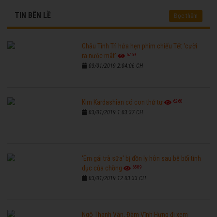
TIN BÊN LỀ
Đọc thêm
Châu Tinh Trì hứa hẹn phim chiếu Tết 'cười
6769
ra nước mắt'
03/01/2019 2:04:06 CH
6268
Kim Kardashian có con thứ tư
03/01/2019 1:03:37 CH
'Em gái trà sữa' bị đồn ly hôn sau bê bối tình
6589
dục của chồng
03/01/2019 12:03:33 CH
Ngô Thanh Vân, Đàm Vĩnh Hưng đi xem