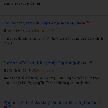
song cha của cô phủ nhận.
6269
Ngô Thanh Vân, Đàm Vĩnh Hưng đi xem phim của Mỹ Tâm
Xem chi tiết
03/01/2019 11:03:00 SA
Nhiều sao dự buổi ra mắt phim "Chị trợ lý của anh" có nữ ca sĩ đóng chính,
tối 2/1.
7681
Sao Việt nghỉ Tết Dương lịch: Người tiệc tùng, kẻ nhập viện
Xem chi tiết
03/01/2019 10:01:54 SA
Trong kỳ nghỉ lễ bốn ngày, Lan Phương, Tuấn Hưng gặp vấn đề sức khỏe
còn Hoa hậu Tiểu Vy, Đặng Thu Thảo dành thời gian bên gia đình.
Mỹ nhân 'Truyền thuyết Joo Mong' đón năm mới bên chồng kém tám tuổi
4505