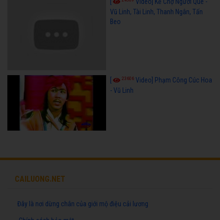
[
Video] Kẻ Chợ Người Quê -
Vũ Linh, Tài Linh, Thanh Ngân, Tấn
Beo
23606
[
Video] Phạm Công Cúc Hoa
- Vũ Linh
CAILUONG.NET
Đây là nơi dừng chân của giới mộ điệu cải lương