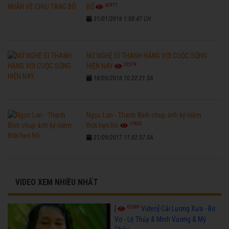
42977
BỐ
31/01/2016 1:08:47 CH
NỮ NGHỆ SĨ THANH HẰNG VỚI CUỘC SỐNG
32579
HIỆN NAY
18/05/2016 10:22:21 SA
Ngọc Lan - Thanh Bình chụp ảnh kỷ niệm
17825
thời hẹn hò
21/09/2017 11:02:37 SA
VIDEO XEM NHIỀU NHẤT
67089
[
Video] Cải Lương Xưa - Bơ
Vơ - Lệ Thủy & Minh Vương & Mỹ