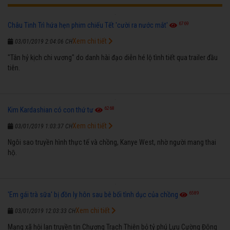
6769
Châu Tinh Trì hứa hẹn phim chiếu Tết 'cười ra nước mắt'
Xem chi tiết
03/01/2019 2:04:06 CH
"Tân hỷ kịch chi vương" do danh hài đạo diễn hé lộ tình tiết qua trailer đầu
tiên.
6268
Kim Kardashian có con thứ tư
Xem chi tiết
03/01/2019 1:03:37 CH
Ngôi sao truyền hình thực tế và chồng, Kanye West, nhờ người mang thai
hộ.
6589
'Em gái trà sữa' bị đồn ly hôn sau bê bối tình dục của chồng
Xem chi tiết
03/01/2019 12:03:33 CH
Mạng xã hội lan truyền tin Chương Trạch Thiên bỏ tỷ phú Lưu Cường Đông