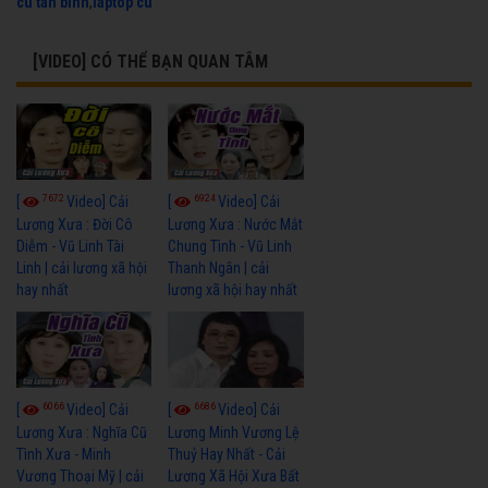
cu tan binh
,
laptop cu
[VIDEO] CÓ THỂ BẠN QUAN TÂM
7672
6924
[
Video] Cải
[
Video] Cải
Lương Xưa : Đời Cô
Lương Xưa : Nước Mắt
Diễm - Vũ Linh Tài
Chung Tình - Vũ Linh
Linh | cải lương xã hội
Thanh Ngân | cải
hay nhất
lương xã hội hay nhất
6066
6686
[
Video] Cải
[
Video] Cải
Lương Xưa : Nghĩa Cũ
Lương Minh Vương Lệ
Tình Xưa - Minh
Thuỷ Hay Nhất - Cải
Vương Thoại Mỹ | cải
Lương Xã Hội Xưa Bất