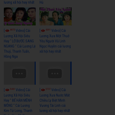
lương xã hội hay nhất
Hủ
6975
6391
[
Video] Cải
[
Video] Cải
Lương Xã Hội Siêu
Lương Xưa Một Thuở
Hay " LỠ BƯỚC SANG
Yêu Người Vũ Linh
NGANG " Cải Lương Lệ
Ngọc Huyền cải lương
Thuỷ, Thanh Tuấn,
xã hội hay nhất
Hồng Nga
5461
5737
[
Video] Cải
[
Video] Cải
Lương Xã Hội Siêu
Lương Xưa Nước Mắt
Hay " BỂ HẬN MÊNH
Chiều Ly Biệt Minh
MÔNG " Cải Lương
Vương Tài Linh cải
Kim Tử Long, Thanh
lương xã hội hay nhất