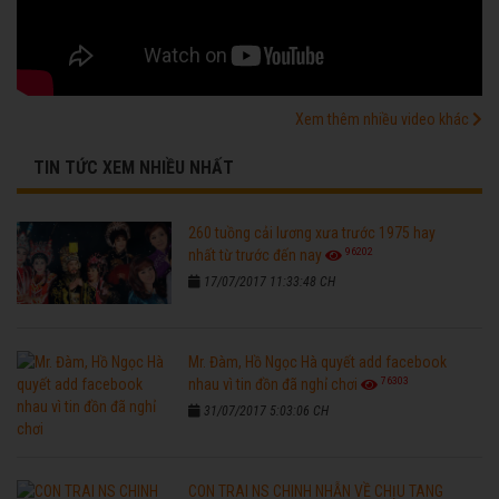
Xem thêm nhiều video khác
TIN TỨC XEM NHIỀU NHẤT
260 tuồng cải lương xưa trước 1975 hay
96202
nhất từ trước đến nay
17/07/2017 11:33:48 CH
Mr. Đàm, Hồ Ngọc Hà quyết add facebook
76303
nhau vì tin đồn đã nghỉ chơi
31/07/2017 5:03:06 CH
CON TRAI NS CHINH NHẪN VỀ CHỊU TANG