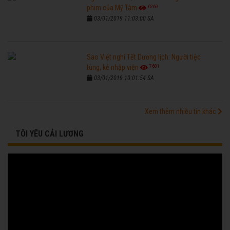
6269
phim của Mỹ Tâm
03/01/2019 11:03:00 SA
Sao Việt nghỉ Tết Dương lịch: Người tiệc
7681
tùng, kẻ nhập viện
03/01/2019 10:01:54 SA
Xem thêm nhiều tin khác
TÔI YÊU CẢI LƯƠNG