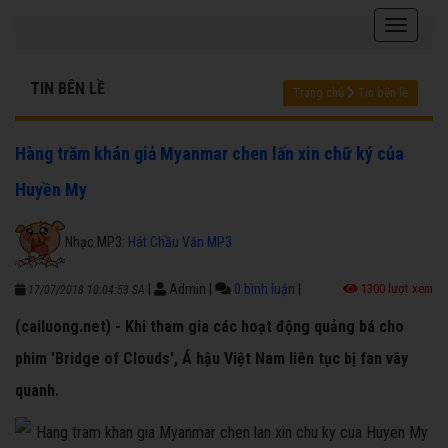
TIN BÊN LỀ
Trang chủ
Tin bên lề
Hàng trăm khán giả Myanmar chen lấn xin chữ ký của
Huyền My
Nhạc MP3:
Hát Chầu Văn MP3
|
Admin
|
0 bình luận
|
1300 lượt xem
17/07/2018 10:04:53 SA
(cailuong.net) - Khi tham gia các hoạt động quảng bá cho
phim 'Bridge of Clouds', Á hậu Việt Nam liên tục bị fan vây
quanh.