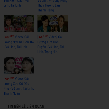
Yên Niềm Đau - Vũ
Vũ Linh, Phương Hồng
Linh, Tài Linh
Thủy, Hương Lan,
Thanh Hằng
4433
3600
[
Video] Cải
[
Video] Cải
Lương Nợ Cha Con Trả
Lương Xưa Còn
- Vũ Linh, Tài Linh
Duyên - Vũ Linh, Tài
Linh, Trọng Hữu
4016
[
Video] Cải
Lương Xưa Cô Dâu
Phụ - Vũ Linh, Tài Linh,
Thanh Ngân
TIN BÊN LỀ LIÊN QUAN