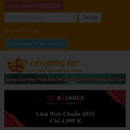
Liên hệ quảng cáo:
0932221090
Đăng nhập
|
Đăng ký
Chia sẻ video "Tôi yêu cải lương".