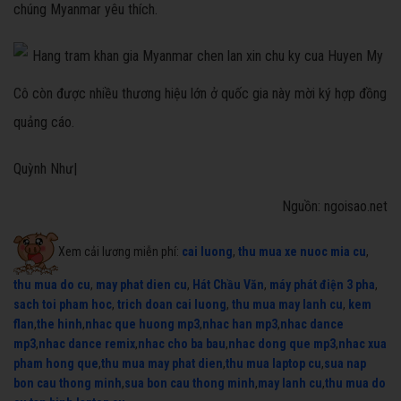
chúng Myanmar yêu thích.
Cô còn được nhiều thương hiệu lớn ở quốc gia này mời ký hợp đồng
quảng cáo.
Quỳnh Như|
Nguồn: ngoisao.net
Xem cải lương miễn phí:
cai luong
,
thu mua xe nuoc mia cu
,
thu mua do cu
,
may phat dien cu
,
Hát Chầu Văn
,
máy phát điện 3 pha
,
sach toi pham hoc
,
trich doan cai luong
,
thu mua may lanh cu
,
kem
flan
,
the hinh
,
nhac que huong mp3
,
nhac han mp3
,
nhac dance
mp3
,
nhac dance remix
,
nhac cho ba bau
,
nhac dong que mp3
,
nhac xua
pham hong que
,
thu mua may phat dien
,
thu mua laptop cu
,
sua nap
bon cau thong minh
,
sua bon cau thong minh
,
may lanh cu
,
thu mua do