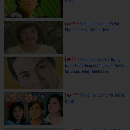
Châu
50843
[
Video] Cải Lương Xã Hội -
Không Chồng - Vũ Linh Tài Linh
36019
[
Video] Bụi đời - Cải lương
trước 1975 Hùng Cường, Bạch Tuyết,
Mỹ Châu, Dũng Thanh Lâm
34584
[
Video] Cải Lương Xã Hội: SỐ
PHẬN
24589