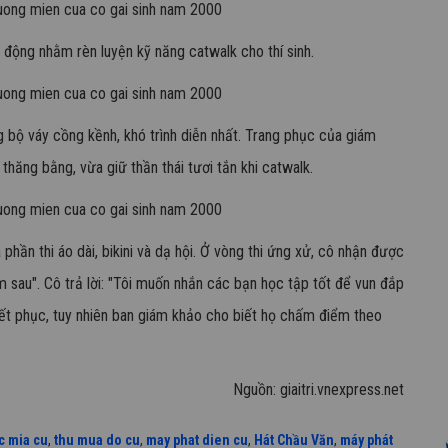
 động nhằm rèn luyện kỹ năng catwalk cho thí sinh.
g bộ váy cồng kềnh, khó trình diễn nhất. Trang phục của giám
hăng bằng, vừa giữ thần thái tươi tắn khi catwalk.
 phần thi áo dài, bikini và dạ hội. Ở vòng thi ứng xử, cô nhận được
ăm sau". Cô trả lời: "Tôi muốn nhắn các bạn học tập tốt để vun đắp
uyết phục, tuy nhiên ban giám khảo cho biết họ chấm điểm theo
Nguồn: giaitri.vnexpress.net
c mia cu
,
thu mua do cu
,
may phat dien cu
,
Hát Chầu Văn
,
máy phát