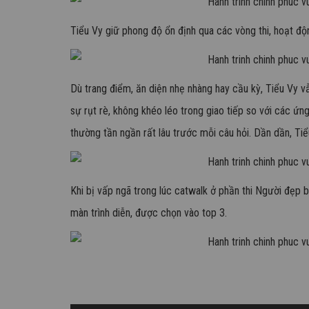
Tiểu Vy giữ phong độ ổn định qua các vòng thi, hoạt đ
Dù trang điểm, ăn diện nhẹ nhàng hay cầu kỳ, Tiểu Vy vẫ
sự rụt rè, không khéo léo trong giao tiếp so với các ứn
thường tần ngần rất lâu trước mỗi câu hỏi. Dần dần, Tiể
Khi bị vấp ngã trong lúc catwalk ở phần thi Người đẹp bi
màn trình diễn, được chọn vào top 3.