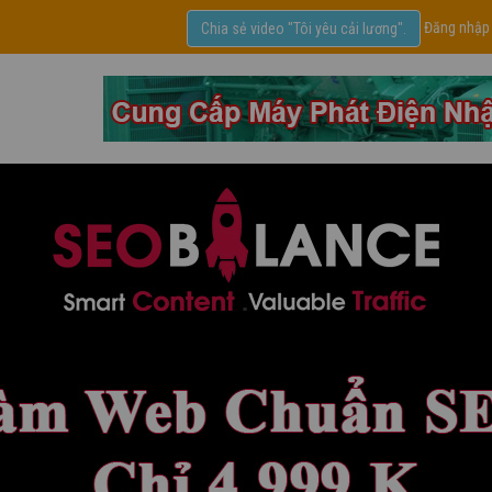
Đăng nhập
Chia sẻ video "Tôi yêu cải lương".