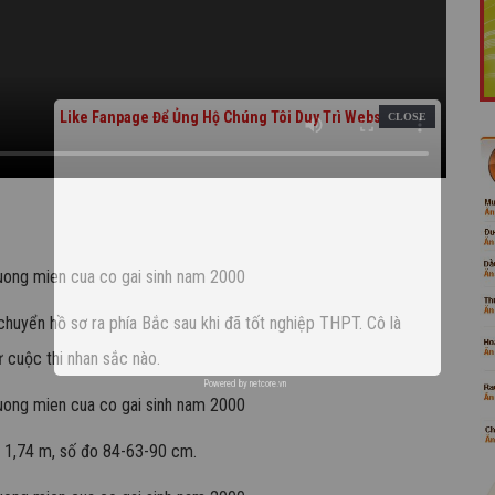
Like Fanpage Để Ủng Hộ Chúng Tôi Duy Trì Website
uyển hồ sơ ra phía Bắc sau khi đã tốt nghiệp THPT. Cô là
 cuộc thi nhan sắc nào.
Powered by
netcore.vn
o 1,74 m, số đo 84-63-90 cm.