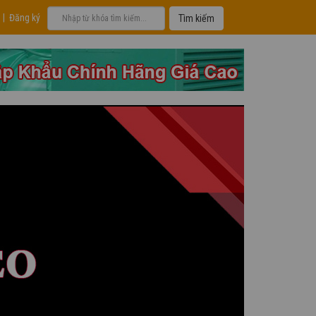
|
Đăng ký