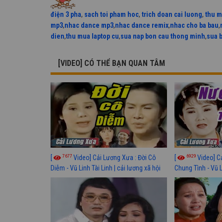
điện 3 pha
,
sach toi pham hoc
,
trich doan cai luong
,
thu m
mp3
,
nhac dance mp3
,
nhac dance remix
,
nhac cho ba bau
,
dien
,
thu mua laptop cu
,
sua nap bon cau thong minh
,
sua 
[VIDEO] CÓ THỂ BẠN QUAN TÂM
7677
6929
[
Video] Cải Lương Xưa : Đời Cô
[
Video] C
Diễm - Vũ Linh Tài Linh | cải lương xã hội
Chung Tình - Vũ 
hay nhất
lương xã hội hay