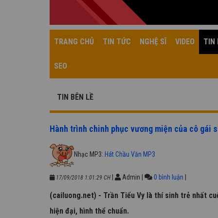
TRANG CHỦ
TIN TỨC
NGHỆ SĨ
VIDEO
TIN 
SEO
TIN BÊN LỀ
Hành trình chinh phục vương miện của cô gái 
Nhạc MP3:
Hát Chầu Văn MP3
|
Admin
|
0 bình luận
|
17/09/2018 1:01:29 CH
(cailuong.net) - Trần Tiểu Vy là thí sinh trẻ nhất 
hiện đại, hình thể chuẩn.