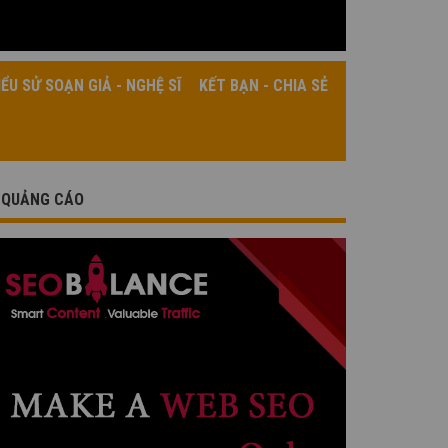
IỂU SỬ SOẠN GIẢ - NGHỆ SĨ
KẾT BẠN - CHIA SẺ
QUẢNG CÁO