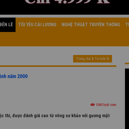
BÊN LỀ
TÔI YÊU CẢI LƯƠNG
NGHỆ THUẬT TRUYỀN THỐNG
T
Trang chủ
Tin bên lề
sinh năm 2000
1040 lượt xem
cuộc thi, được đánh giá cao từ vòng sơ khảo với gương mặt