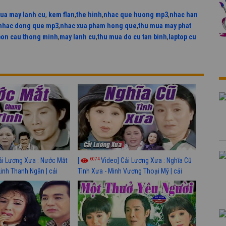
ua may lanh cu
,
kem flan
,
the hinh
,
nhac que huong mp3
,
nhac han
nhac dong que mp3
,
nhac xua pham hong que
,
thu mua may phat
bon cau thong minh
,
may lanh cu
,
thu mua do cu tan binh
,
laptop cu
6074
ải Lương Xưa : Nước Mắt
[
Video] Cải Lương Xưa : Nghĩa Cũ
Linh Thanh Ngân | cải
Tình Xưa - Minh Vương Thoại Mỹ | cải
 nhất
lương xã hội hay nhất