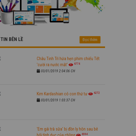
TIN BÊN LỀ
Đọc thêm
Châu Tinh Trì hứa hẹn phim chiếu Tết
6774
'cười ra nước mắt'
03/01/2019 2:04:06 CH
6272
Kim Kardashian có con thứ tư
03/01/2019 1:03:37 CH
'Em gái trà sữa' bị đồn ly hôn sau bê
6594
bối tình dục của chồng