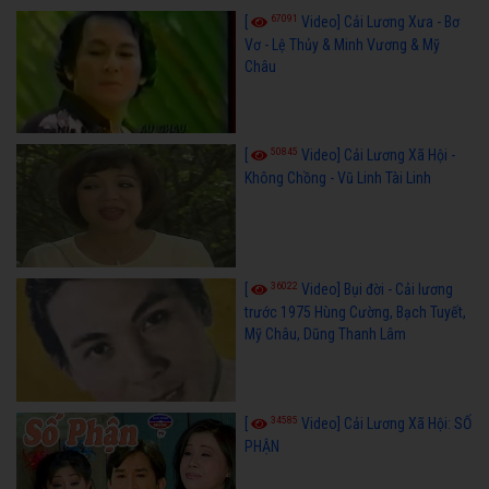
67091
[
Video] Cải Lương Xưa - Bơ
Vơ - Lệ Thủy & Minh Vương & Mỹ
Châu
50845
[
Video] Cải Lương Xã Hội -
Không Chồng - Vũ Linh Tài Linh
36022
[
Video] Bụi đời - Cải lương
trước 1975 Hùng Cường, Bạch Tuyết,
Mỹ Châu, Dũng Thanh Lâm
34585
[
Video] Cải Lương Xã Hội: SỐ
PHẬN