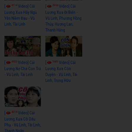
4114
3966
[
Video] Cải
[
Video] Cải
Lương Xưa Hãy Ngủ
Lương Xưa Đi Biển -
Yên Niềm Đau - Vũ
Vũ Linh, Phương Hồng
Linh, Tài Linh
Thủy, Hương Lan,
Thanh Hằng
4433
3600
[
Video] Cải
[
Video] Cải
Lương Nợ Cha Con Trả
Lương Xưa Còn
- Vũ Linh, Tài Linh
Duyên - Vũ Linh, Tài
Linh, Trọng Hữu
4016
[
Video] Cải
Lương Xưa Cô Dâu
Phụ - Vũ Linh, Tài Linh,
Thanh Ngân