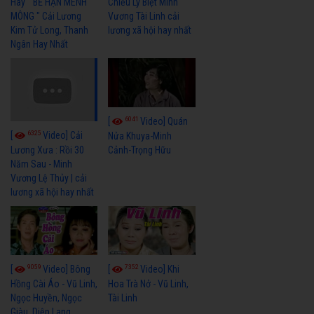
Hay " BỂ HẬN MÊNH
Chiều Ly Biệt Minh
MÔNG " Cải Lương
Vương Tài Linh cải
Kim Tử Long, Thanh
lương xã hội hay nhất
Ngân Hay Nhất
6041
[
Video] Quán
6325
[
Video] Cải
Nửa Khuya-Minh
Cảnh-Trọng Hữu
Lương Xưa : Rồi 30
Năm Sau - Minh
Vương Lệ Thủy | cải
lương xã hội hay nhất
9059
7352
[
Video] Bông
[
Video] Khi
Hồng Cài Áo - Vũ Linh,
Hoa Trà Nở - Vũ Linh,
Ngọc Huyền, Ngọc
Tài Linh
Giàu, Diệp Lang