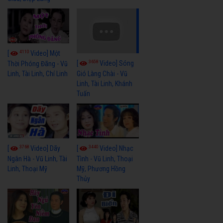
4110
[
Video] Một
3658
[
Video] Sóng
Thời Phóng Đãng - Vũ
Linh, Tài Linh, Chí Linh
Gió Làng Chài - Vũ
Linh, Tài Linh, Khánh
Tuấn
3768
3440
[
Video] Dãy
[
Video] Nhạc
Ngân Hà - Vũ Linh, Tài
Tình - Vũ Linh, Thoại
Linh, Thoại Mỹ
Mỹ, Phương Hồng
Thủy