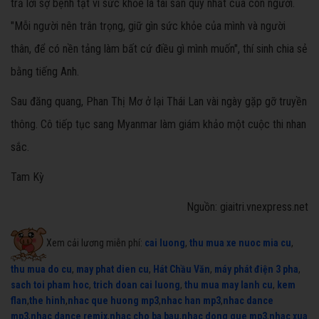
trả lời sợ bệnh tật vì sức khỏe là tài sản quý nhất của con người.
"Mỗi người nên trân trọng, giữ gìn sức khỏe của mình và người
thân, để có nền tảng làm bất cứ điều gì mình muốn", thí sinh chia sẻ
bằng tiếng Anh.
Sau đăng quang, Phan Thị Mơ ở lại Thái Lan vài ngày gặp gỡ truyền
thông. Cô tiếp tục sang Myanmar làm giám khảo một cuộc thi nhan
sắc.
Tam Kỳ
Nguồn: giaitri.vnexpress.net
Xem cải lương miễn phí:
cai luong
,
thu mua xe nuoc mia cu
,
thu mua do cu
,
may phat dien cu
,
Hát Chầu Văn
,
máy phát điện 3 pha
,
sach toi pham hoc
,
trich doan cai luong
,
thu mua may lanh cu
,
kem
flan
,
the hinh
,
nhac que huong mp3
,
nhac han mp3
,
nhac dance
mp3
,
nhac dance remix
,
nhac cho ba bau
,
nhac dong que mp3
,
nhac xua