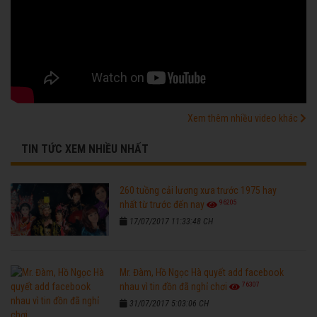
Xem thêm nhiều video khác
TIN TỨC XEM NHIỀU NHẤT
260 tuồng cải lương xưa trước 1975 hay
96205
nhất từ trước đến nay
17/07/2017 11:33:48 CH
Mr. Đàm, Hồ Ngọc Hà quyết add facebook
76307
nhau vì tin đồn đã nghỉ chơi
31/07/2017 5:03:06 CH