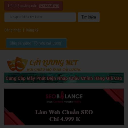
Liên hệ quảng cáo:
0932221090
Đăng nhập
|
Đăng ký
Chia sẻ video "Tôi yêu cải lương".