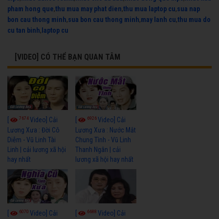
pham hong que
,
thu mua may phat dien
,
thu mua laptop cu
,
sua nap
bon cau thong minh
,
sua bon cau thong minh
,
may lanh cu
,
thu mua do
cu tan binh
,
laptop cu
[VIDEO] CÓ THỂ BẠN QUAN TÂM
7674
6926
[
Video] Cải
[
Video] Cải
Lương Xưa : Đời Cô
Lương Xưa : Nước Mắt
Diễm - Vũ Linh Tài
Chung Tình - Vũ Linh
Linh | cải lương xã hội
Thanh Ngân | cải
hay nhất
lương xã hội hay nhất
6070
6688
[
Video] Cải
[
Video] Cải