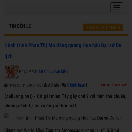
TIN BÊN LỀ
Trang chủ
Tin bên lề
Hành trình Phan Thị Mơ đăng quang Hoa hậu Đại sứ Du
lịch
Nhạc MP3:
Hát Chầu Văn MP3
|
Admin
|
0 bình luận
|
1011 lượt xem
10/08/2018 7:00:07 SA
(cailuong.net) - Cô gái miền Tây gây chú ý với hình thể chuẩn,
phong cách tự tin và ứng xử lưu loát.
Chung kết World Miss Tourism Ambassador khép lại tối 8/8 tại