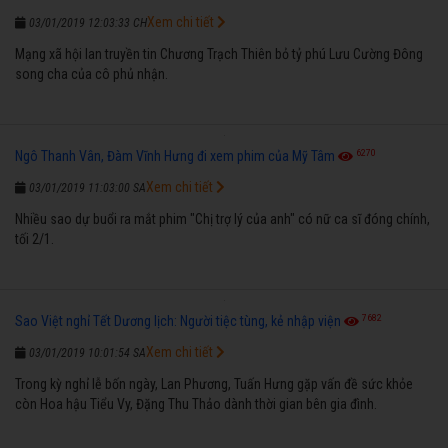
Xem chi tiết
03/01/2019 12:03:33 CH
Mạng xã hội lan truyền tin Chương Trạch Thiên bỏ tỷ phú Lưu Cường Đông
song cha của cô phủ nhận.
6270
Ngô Thanh Vân, Đàm Vĩnh Hưng đi xem phim của Mỹ Tâm
Xem chi tiết
03/01/2019 11:03:00 SA
Nhiều sao dự buổi ra mắt phim "Chị trợ lý của anh" có nữ ca sĩ đóng chính,
tối 2/1.
7682
Sao Việt nghỉ Tết Dương lịch: Người tiệc tùng, kẻ nhập viện
Xem chi tiết
03/01/2019 10:01:54 SA
Trong kỳ nghỉ lễ bốn ngày, Lan Phương, Tuấn Hưng gặp vấn đề sức khỏe
còn Hoa hậu Tiểu Vy, Đặng Thu Thảo dành thời gian bên gia đình.