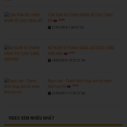
CON TRAI NS CHINH NHẪN VỀ CHỊU TANG
42980
BỐ
31/01/2016 1:08:47 CH
NỮ NGHỆ SĨ THANH HẰNG VỚI CUỘC SỐNG
32581
HIỆN NAY
18/05/2016 10:22:21 SA
Ngọc Lan - Thanh Bình chụp ảnh kỷ niệm
17826
thời hẹn hò
21/09/2017 11:02:37 SA
VIDEO XEM NHIỀU NHẤT