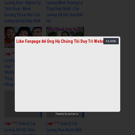
Lương Xưa : Nghĩa Cũ
Lương Minh Vương Lệ
Tình Xưa - Minh
Thuỷ Hay Nhất - Cải
Vương Thoại Mỹ | cải
Lương Xã Hội Xưa Bất
lương xã hội hay nhất
Hủ
Like Fanpage Để Ủng Hộ Chúng Tôi Duy Trì Website
6976
6392
[
Video] Cải
[
Video] Cải
Lương Xã Hội Siêu
Lương Xưa Một Thuở
Hay " LỠ BƯỚC SANG
Yêu Người Vũ Linh
NGANG " Cải Lương Lệ
Ngọc Huyền cải lương
Thuỷ, Thanh Tuấn,
xã hội hay nhất
Hồng Nga
Powered by
netcore.vn
5462
5739
[
Video] Cải
[
Video] Cải
Lương Xã Hội Siêu
Lương Xưa Nước Mắt