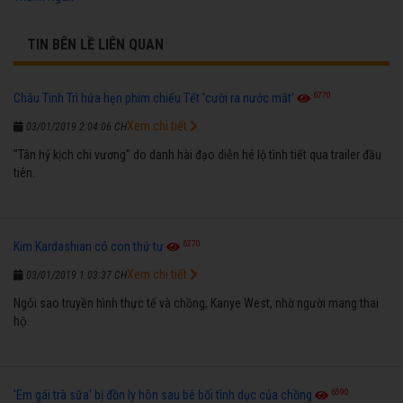
TIN BÊN LỀ LIÊN QUAN
6770
Châu Tinh Trì hứa hẹn phim chiếu Tết 'cười ra nước mắt'
Xem chi tiết
03/01/2019 2:04:06 CH
"Tân hỷ kịch chi vương" do danh hài đạo diễn hé lộ tình tiết qua trailer đầu
tiên.
6270
Kim Kardashian có con thứ tư
Xem chi tiết
03/01/2019 1:03:37 CH
Ngôi sao truyền hình thực tế và chồng, Kanye West, nhờ người mang thai
hộ.
6590
'Em gái trà sữa' bị đồn ly hôn sau bê bối tình dục của chồng