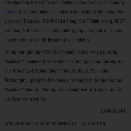
búa, khó khăn. Giám khảo và huấn luyện viên của cuộc thi là những
nghệ sĩ
#cailuong# nhiều kinh nghiệm như: Nghệ sĩ Hồng Nga, Nhà
giáo ưu tú Diệu Đức, NSƯT Ca Lê Hồng, NSƯT Minh Hoàng, NSƯT
Tấn Giao, NSƯT Lê Tứ… luôn có những góp ý súc tích, đi sâu vào
chuyên môn ca diễn để thí sinh rút kinh nghiệm.
Những năm gần đây, VTV Cần Thơ luôn nỗ lực trong gầy dựng
#sankhau# #cailuong# trên truyền hình thông qua các chương trình
như "Hòa điệu đất Chín Rồng", "Tiếng tơ đồng", "Sân khấu
#cailuong#"… góp phần bảo tồn loại hình nghệ thuật đặc sắc của
#sankhau# Nam bộ. "Hạt ngọc mùa vàng" là một trong những nỗ
lực đáng trân trọng đó.
ĐĂNG HUỲNH
BẤM VÀO
XEM THÊM BÀI VÀ HÌNH ẢNH TẠI DIỄN ĐÀN