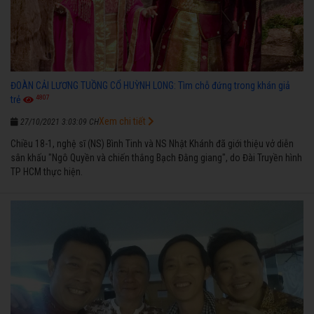
ĐOÀN CẢI LƯƠNG TUỒNG CỔ HUỲNH LONG: Tìm chỗ đứng trong khán giả
4807
trẻ
Xem chi tiết
27/10/2021 3:03:09 CH
Chiều 18-1, nghệ sĩ (NS) Bình Tinh và NS Nhật Khánh đã giới thiệu vở diễn
sân khấu "Ngô Quyền và chiến thắng Bạch Đằng giang", do Đài Truyền hình
TP HCM thực hiện.