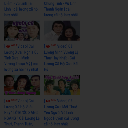
Diễm - Vũ Linh Tài
Chung Tình - Vũ Linh
Linh | cải lương xã hội
Thanh Ngân | cải
hay nhất
lương xã hội hay nhất
6074
6690
[
Video] Cải
[
Video] Cải
Lương Xưa : Nghĩa Cũ
Lương Minh Vương Lệ
Tình Xưa - Minh
Thuỷ Hay Nhất - Cải
Vương Thoại Mỹ | cải
Lương Xã Hội Xưa Bất
lương xã hội hay nhất
Hủ
6982
6397
[
Video] Cải
[
Video] Cải
Lương Xã Hội Siêu
Lương Xưa Một Thuở
Hay " LỠ BƯỚC SANG
Yêu Người Vũ Linh
NGANG " Cải Lương Lệ
Ngọc Huyền cải lương
Thuỷ, Thanh Tuấn,
xã hội hay nhất