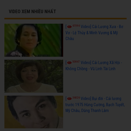
VIDEO XEM NHIỀU NHẤT
67094
[
Video] Cải Lương Xưa - Bơ
Vơ - Lệ Thủy & Minh Vương & Mỹ
Châu
50847
[
Video] Cải Lương Xã Hội -
Không Chồng - Vũ Linh Tài Linh
36026
[
Video] Bụi đời - Cải lương
trước 1975 Hùng Cường, Bạch Tuyết,
Mỹ Châu, Dũng Thanh Lâm