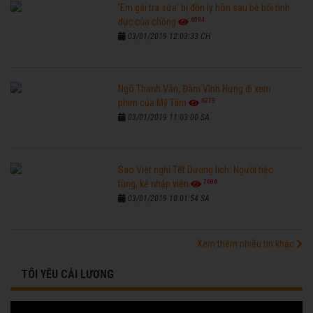
'Em gái trà sữa' bị đồn ly hôn sau bê bối tình
6594
dục của chồng
03/01/2019 12:03:33 CH
Ngô Thanh Vân, Đàm Vĩnh Hưng đi xem
6273
phim của Mỹ Tâm
03/01/2019 11:03:00 SA
Sao Việt nghỉ Tết Dương lịch: Người tiệc
7686
tùng, kẻ nhập viện
03/01/2019 10:01:54 SA
Xem thêm nhiều tin khác
TÔI YÊU CẢI LƯƠNG