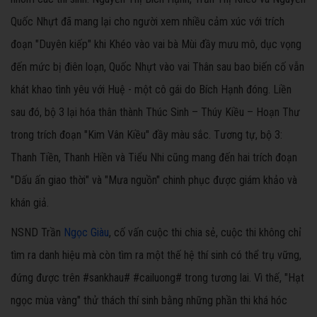
Quốc Nhựt đã mang lại cho người xem nhiều cảm xúc với trích
đoạn "Duyên kiếp" khi Khéo vào vai bà Mùi đầy mưu mô, dục vọng
đến mức bị điên loạn, Quốc Nhựt vào vai Thân sau bao biến cố vẫn
khát khao tình yêu với Huệ - một cô gái do Bích Hạnh đóng. Liền
sau đó, bộ 3 lại hóa thân thành Thúc Sinh – Thúy Kiều – Hoạn Thư
trong trích đoạn "Kim Vân Kiều" đầy màu sắc. Tương tự, bộ 3:
Thanh Tiền, Thanh Hiền và Tiểu Nhi cũng mang đến hai trích đoạn
"Dấu ấn giao thời" và "Mưa nguồn" chinh phục được giám khảo và
khán giả.
NSND Trần
Ngọc Giàu
, cố vấn cuộc thi chia sẻ, cuộc thi không chỉ
tìm ra danh hiệu mà còn tìm ra một thế hệ thí sinh có thể trụ vững,
đứng được trên #sankhau# #cailuong# trong tương lai. Vì thế, "Hạt
ngọc mùa vàng" thử thách thí sinh bằng những phần thi khá hóc