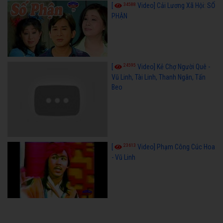
34588
[
Video] Cải Lương Xã Hội: SỐ
PHẬN
24595
[
Video] Kẻ Chợ Người Quê -
Vũ Linh, Tài Linh, Thanh Ngân, Tấn
Beo
23613
[
Video] Phạm Công Cúc Hoa
- Vũ Linh