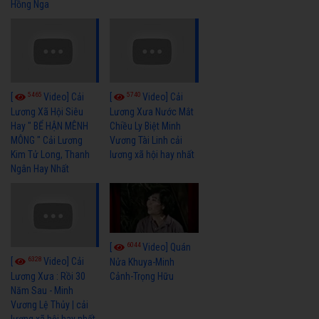
Hồng Nga
5465
5740
[
Video] Cải
[
Video] Cải
Lương Xã Hội Siêu
Lương Xưa Nước Mắt
Hay " BỂ HẬN MÊNH
Chiều Ly Biệt Minh
MÔNG " Cải Lương
Vương Tài Linh cải
Kim Tử Long, Thanh
lương xã hội hay nhất
Ngân Hay Nhất
6044
[
Video] Quán
6328
[
Video] Cải
Nửa Khuya-Minh
Cảnh-Trọng Hữu
Lương Xưa : Rồi 30
Năm Sau - Minh
Vương Lệ Thủy | cải
lương xã hội hay nhất