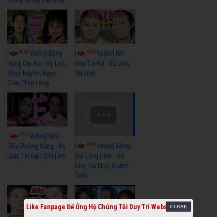
9060
7354
[
Video] Bông
[
Video] Khi
Hồng Cài Áo - Vũ Linh,
Hoa Trà Nở - Vũ Linh,
Ngọc Huyền, Ngọc
Tài Linh
Giàu, Diệp Lang
4111
[
Video] Một
3659
[
Video] Sóng
Thời Phóng Đãng - Vũ
Linh, Tài Linh, Chí Linh
Gió Làng Chài - Vũ
Linh, Tài Linh, Khánh
Tuấn
Like Fanpage Để Ủng Hộ Chúng Tôi Duy Trì Website