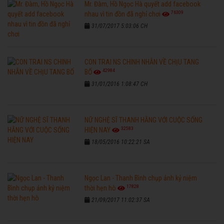
Mr. Đàm, Hồ Ngọc Hà quyết add facebook
76309
nhau vì tin đồn đã nghỉ chơi
31/07/2017 5:03:06 CH
CON TRAI NS CHINH NHẪN VỀ CHỊU TANG
42984
BỐ
31/01/2016 1:08:47 CH
NỮ NGHỆ SĨ THANH HẰNG VỚI CUỘC SỐNG
32583
HIỆN NAY
18/05/2016 10:22:21 SA
Ngọc Lan - Thanh Bình chụp ảnh kỷ niệm
17828
thời hẹn hò
21/09/2017 11:02:37 SA