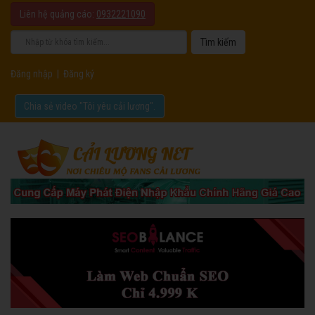
Liên hệ quảng cáo:
0932221090
Đăng nhập
|
Đăng ký
Chia sẻ video "Tôi yêu cải lương".