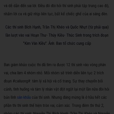
và dễ dẫn đến sai lời. Điều đó đòi hỏi thí sinh phải tập trung cao độ,
nhẩm lời ca và giữ nhịp liên tục, bất kể chiếc ghế của ai sáng đèn.
Các thí sinh Bích Hạnh, Trần Thị Khéo và Quốc Nhựt (từ phải qua)
lần lượt vào vai Hoạn Thư- Thúy Kiều- Thúc Sinh trong trích đoạn
"Kim Vân Kiều". Ảnh: Ban tổ chức cung cấp
Ban giám khảo cuộc thi đã tìm ra được 12 thí sinh vào vòng phân
vai, chia làm 4 nhóm nhỏ. Mỗi nhóm sẽ trình diễn liên tục 2 trích
đoạn #cailuong#: tâm lý xã hội và cổ trang. Sự thay chuyển bối
cảnh, tình huống và tâm lý nhân vật đột ngột lại một lần nữa đòi hỏi
bản lĩnh
sân khấu
của thí sinh. Nhưng đáng mừng là ở hầu hết các
phần thi thí sinh thể hiện tròn vai, cảm xúc. Trong đêm thi thứ 2,
nhóm các thí sinh: Nguyễn Thị Bích Hạnh, Trần Thị Khéo và Nguyễn