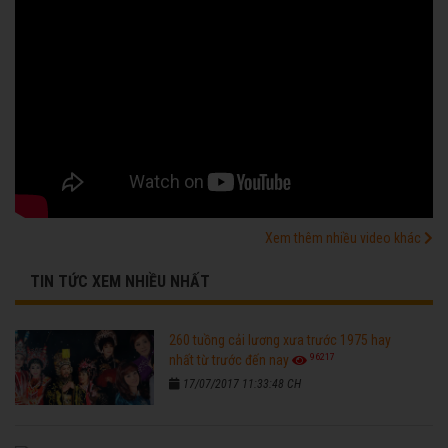
Xem thêm nhiều video khác
TIN TỨC XEM NHIỀU NHẤT
260 tuồng cải lương xưa trước 1975 hay
96217
nhất từ trước đến nay
17/07/2017 11:33:48 CH