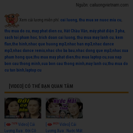
Nguồn: cailuongvietnam.com
Xem cải lương miễn phí:
cai luong
,
thu mua xe nuoc mia cu
,
thu mua do cu
,
may phat dien cu
,
Hát Chầu Văn
,
máy phát điện 3 pha
,
sach toi pham hoc
,
trich doan cai luong
,
thu mua may lanh cu
,
kem
flan
,
the hinh
,
nhac que huong mp3
,
nhac han mp3
,
nhac dance
mp3
,
nhac dance remix
,
nhac cho ba bau
,
nhac dong que mp3
,
nhac xua
pham hong que
,
thu mua may phat dien
,
thu mua laptop cu
,
sua nap
bon cau thong minh
,
sua bon cau thong minh
,
may lanh cu
,
thu mua do
cu tan binh
,
laptop cu
[VIDEO] CÓ THỂ BẠN QUAN TÂM
7678
6929
[
Video] Cải
[
Video] Cải
Lương Xưa : Đời Cô
Lương Xưa : Nước Mắt