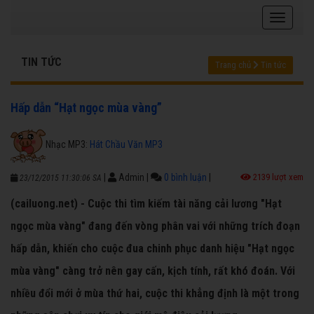
TIN TỨC
Trang chủ
Tin tức
Hấp dẫn “Hạt ngọc mùa vàng”
Nhạc MP3:
Hát Chầu Văn MP3
|
Admin
|
0 bình luận
|
2139 lượt xem
23/12/2015 11:30:06 SA
(cailuong.net) - Cuộc thi tìm kiếm tài năng cải lương "Hạt
ngọc mùa vàng" đang đến vòng phân vai với những trích đoạn
hấp dẫn, khiến cho cuộc đua chinh phục danh hiệu "Hạt ngọc
mùa vàng" càng trở nên gay cấn, kịch tính, rất khó đoán. Với
nhiều đổi mới ở mùa thứ hai, cuộc thi khẳng định là một trong