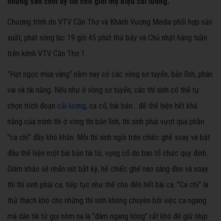
những sân chơi uy tín cho giới mộ điệu cải lương.
Chương trình do VTV Cần Thơ và Khánh Vương Media phối hợp sản
xuất, phát sóng lúc 19 giờ 45 phút thứ bảy và Chủ nhật hằng tuần
trên kênh VTV Cần Thơ 1.
"Hạt ngọc mùa vàng" năm nay có các vòng sơ tuyển, bản lĩnh, phân
vai và tài năng. Nếu như ở vòng sơ tuyển, các thí sinh có thể tự
chọn trích đoạn
cải lương
, ca cổ, bài bản… để thể hiện hết khả
năng của mình thì ở vòng thi bản lĩnh, thí sinh phải vượt qua phần
"ca chỉ" đầy khó khăn. Mỗi thí sinh ngồi trên chiếc ghế xoay và bắt
đầu thể hiện một bài bản tài tử, vọng cổ do ban tổ chức quy định.
Giám khảo sẽ nhấn nút bất kỳ, hễ chiếc ghế nào sáng đèn và xoay
thì thí sinh phải ca, tiếp tục như thế cho đến hết bài ca. "Ca chỉ" là
thử thách khó cho những thí sinh không chuyên bởi việc ca ngang
mà dân tài tử gọi nôm na là "đâm ngang hông" rất khó để giữ nhịp