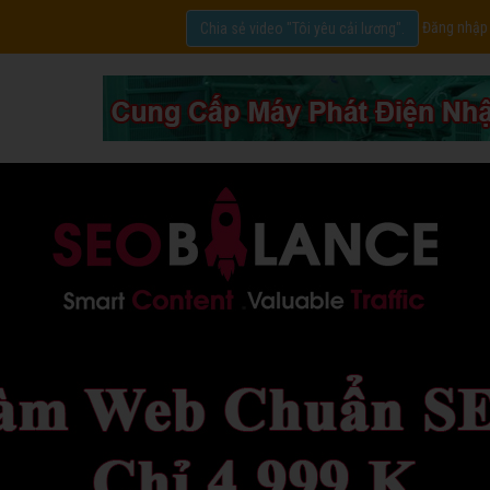
Đăng nhập
Chia sẻ video "Tôi yêu cải lương".