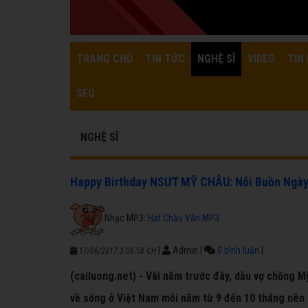
TRANG CHỦ
TIN TỨC
NGHỆ SĨ
VIDEO
TIN 
SEO
NGHỆ SĨ
Happy Birthday NSƯT MỸ CHÂU: Nỗi Buồn Ngày
Nhạc MP3:
Hát Chầu Văn MP3
|
Admin
|
0 bình luận
|
17/06/2017 3:06:58 CH
(cailuong.net) - Vài năm trước đây, dẫu vợ chồng M
về sống ở Việt Nam mỗi năm từ 9 đến 10 tháng nên