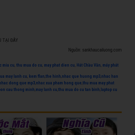
 TẠI ĐÂY
Nguồn: sankhaucailuong.com
c mia cu
,
thu mua do cu
,
may phat dien cu
,
Hát Chầu Văn
,
máy phát
ua may lanh cu
,
kem flan
,
the hinh
,
nhac que huong mp3
,
nhac han
nhac dong que mp3
,
nhac xua pham hong que
,
thu mua may phat
bon cau thong minh
,
may lanh cu
,
thu mua do cu tan binh
,
laptop cu