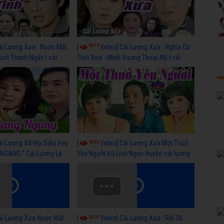
6074
ải Lương Xưa : Nước Mắt
[
Video] Cải Lương Xưa : Nghĩa Cũ
Linh Thanh Ngân | cải
Tình Xưa - Minh Vương Thoại Mỹ | cải
 nhất
lương xã hội hay nhất
6395
ải Lương Xã Hội Siêu Hay
[
Video] Cải Lương Xưa Một Thuở
NGANG " Cải Lương Lệ
Yêu Người Vũ Linh Ngọc Huyền cải lương
n, Hồng Nga
xã hội hay nhất
6328
ải Lương Xưa Nước Mắt
[
Video] Cải Lương Xưa : Rồi 30