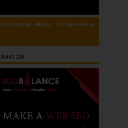
IỂU SỬ SOẠN GIẢ - NGHỆ SĨ
KẾT BẠN - CHIA SẺ
QUẢNG CÁO