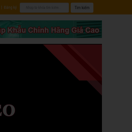
|
Đăng ký