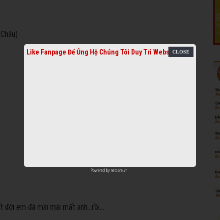
 Châu)
Like Fanpage Để Ủng Hộ Chúng Tôi Duy Trì Website
Powered by
netcore.vn
 đời em đã mãi mãi mất anh...rồi...