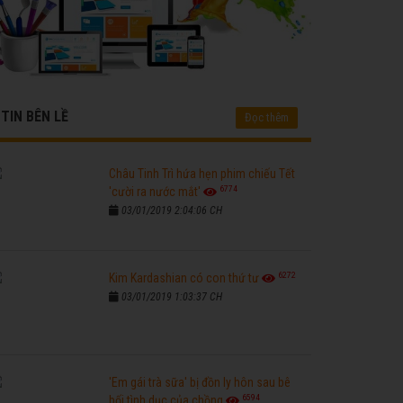
TIN BÊN LỀ
Đọc thêm
Châu Tinh Trì hứa hẹn phim chiếu Tết
6774
'cười ra nước mắt'
03/01/2019 2:04:06 CH
6272
Kim Kardashian có con thứ tư
03/01/2019 1:03:37 CH
'Em gái trà sữa' bị đồn ly hôn sau bê
6594
bối tình dục của chồng