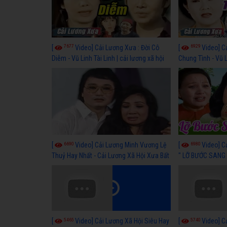
7677
6929
[
Video] Cải Lương Xưa : Đời Cô
[
Video] C
Diễm - Vũ Linh Tài Linh | cải lương xã hội
Chung Tình - Vũ 
hay nhất
lương xã hội hay
6690
6980
[
Video] Cải Lương Minh Vương Lệ
[
Video] C
Thuỷ Hay Nhất - Cải Lương Xã Hội Xưa Bất
" LỠ BƯỚC SANG 
Hủ
Thuỷ, Thanh Tuấ
5465
5740
[
Video] Cải Lương Xã Hội Siêu Hay
[
Video] C