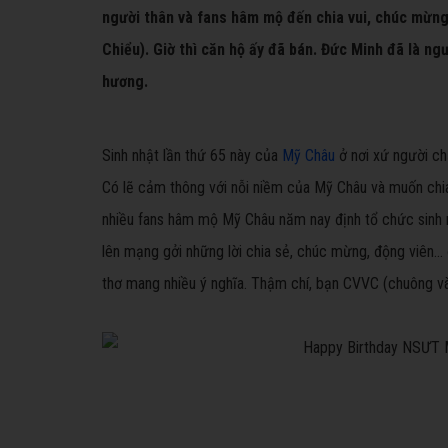
người thân và fans hâm mộ đến chia vui, chúc mừng
Chiểu). Giờ thì căn hộ ấy đã bán. Đức Minh đã là ng
hương.
Sinh nhật lần thứ 65 này của
Mỹ Châu
ở nơi xứ người ch
Có lẽ cảm thông với nỗi niềm của Mỹ Châu và muốn chia 
nhiều fans hâm mộ Mỹ Châu năm nay định tổ chức sinh nh
lên mạng gởi những lời chia sẻ, chúc mừng, động viên...
thơ mang nhiều ý nghĩa. Thậm chí, bạn CVVC (chuông và