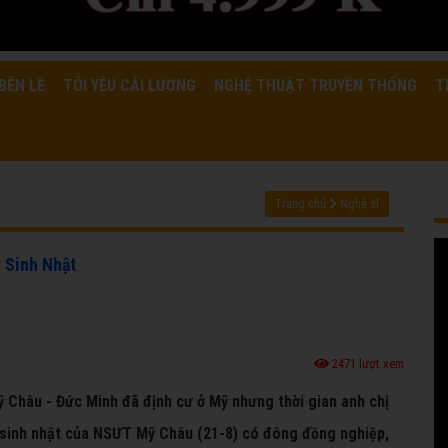
BÊN LỀ
TÔI YÊU CẢI LƯƠNG
NGHỆ THUẬT TRUYỀN THỐNG
T
Trang chủ
Nghệ sĩ
 Sinh Nhật
2471 lượt xem
ỹ Châu - Đức Minh đã định cư ở Mỹ nhưng thời gian anh chị
 sinh nhật của NSƯT Mỹ Châu (21-8) có đông đồng nghiệp,