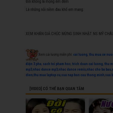
Đời không là mộng êm đềm
Là những nỗi niềm đau khổ em mang.
XEM KHÁN GIẢ CHÚC MỪNG SINH NHẬT NS MỸ CHÂU
Xem cải lương miễn phí:
cai luong
,
thu mua xe nuo
điện 3 pha
,
sach toi pham hoc
,
trich doan cai luong
,
thu m
mp3
,
nhac dance mp3
,
nhac dance remix
,
nhac cho ba bau
,
dien
,
thu mua laptop cu
,
sua nap bon cau thong minh
,
sua 
[VIDEO] CÓ THỂ BẠN QUAN TÂM