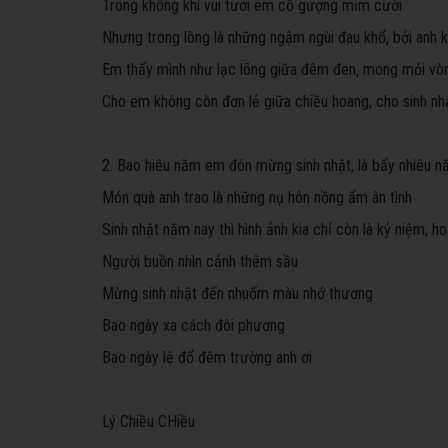
Trong không khí vui tươi em cố gượng mỉm cười
Nhưng trong lòng là những ngậm ngùi đau khổ, bởi anh 
Em thấy mình như lạc lõng giữa đêm đen, mong mỏi vò
Cho em không còn đơn lẻ giữa chiều hoang, cho sinh nhậ
2. Bao hiêu năm em đón mừng sinh nhật, là bấy nhiêu 
Món quà anh trao là những nụ hôn nồng ấm ân tình
Sinh nhật năm nay thì hình ảnh kia chỉ còn là kỷ niệm, 
Người buồn nhìn cảnh thêm sầu
Mừng sinh nhật đến nhuốm màu nhớ thương
Bao ngày xa cách đôi phương
Bao ngày lệ đổ đêm trường anh ơi
Lý Chiều CHiều