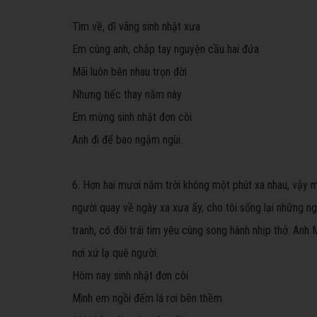
Tìm về, dĩ vãng sinh nhật xưa
Em cùng anh, chắp tay nguyện cầu hai đứa
Mãi luôn bên nhau trọn đời
Nhưng tiếc thay năm này
Em mừng sinh nhật đơn côi
Anh đi để bao ngậm ngùi.
6. Hơn hai mươi năm trời không một phút xa nhau, vậy m
người quay về ngày xa xưa ấy, cho tôi sống lại những n
tranh, có đôi trái tim yêu cùng song hành nhịp thở. An
nơi xứ lạ quê người.
Hôm nay sinh nhật đơn côi
Mình em ngồi đếm lá rơi bên thềm