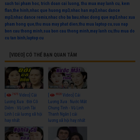
sach toi pham hoc
,
trich doan cai luong
,
thu mua may lanh cu
,
kem
flan
,
the hinh
,
nhac que huong mp3
,
nhac han mp3
,
nhac dance
mp3
,
nhac dance remix
,
nhac cho ba bau
,
nhac dong que mp3
,
nhac xua
pham hong que
,
thu mua may phat dien
,
thu mua laptop cu
,
sua nap
bon cau thong minh
,
sua bon cau thong minh
,
may lanh cu
,
thu mua do
cu tan binh
,
laptop cu
[VIDEO] CÓ THỂ BẠN QUAN TÂM
7675
6928
[
Video] Cải
[
Video] Cải
Lương Xưa : Đời Cô
Lương Xưa : Nước Mắt
Diễm - Vũ Linh Tài
Chung Tình - Vũ Linh
Linh | cải lương xã hội
Thanh Ngân | cải
hay nhất
lương xã hội hay nhất