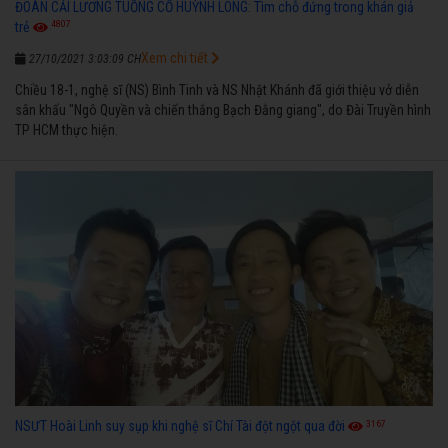
ĐOÀN CẢI LƯƠNG TUỒNG CỔ HUỲNH LONG: Tìm chỗ đứng trong khán giả
4807
trẻ
Xem chi tiết
27/10/2021 3:03:09 CH
Chiều 18-1, nghệ sĩ (NS) Bình Tinh và NS Nhật Khánh đã giới thiệu vở diễn
sân khấu "Ngô Quyền và chiến thắng Bạch Đằng giang", do Đài Truyền hình
TP HCM thực hiện.
3167
NSƯT Hoài Linh suy sụp khi nghệ sĩ Chí Tài đột ngột qua đời