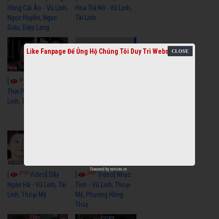
Hồng Cài Áo - Vũ Linh,
Hoa Trà Nở - Vũ Linh,
Ngọc Huyền, Ngọc
Tài Linh
Giàu, Diệp Lang
Like Fanpage Để Ủng Hộ Chúng Tôi Duy Trì Website
4111
[
Video] Một
3659
[
Video] Sóng
Thời Phóng Đãng - Vũ
Linh, Tài Linh, Chí Linh
Gió Làng Chài - Vũ
Linh, Tài Linh, Khánh
Tuấn
Powered by
netcore.vn
3770
3441
[
Video] Dãy
[
Video] Nhạc
Ngân Hà - Vũ Linh, Tài
Tình - Vũ Linh, Thoại
Linh, Thoại Mỹ
Mỹ, Phương Hồng
Thủy