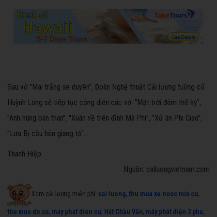
Sau vở "Mai trắng se duyên", Đoàn Nghệ thuật Cải lương tuồng cổ
Huỳnh Long sẽ tiếp tục công diễn các vở: "Mặt trời đêm thế kỷ",
"Anh hùng bán than", "Xuân về trên đỉnh Mã Phi", "Xử án Phi Giao",
"Lưu Bị cầu hôn giang tả"…
Thanh Hiệp
Nguồn: cailuongvietnam.com
Xem cải lương miễn phí:
cai luong
,
thu mua xe nuoc mia cu
,
thu mua do cu
,
may phat dien cu
,
Hát Chầu Văn
,
máy phát điện 3 pha
,