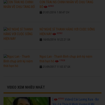
CON TRAI NS CHINH NHẪN VỀ CHỊU TANG
42983
BỐ
31/01/2016 1:08:47 CH
NỮ NGHỆ SĨ THANH HẰNG VỚI CUỘC SỐNG
32582
HIỆN NAY
18/05/2016 10:22:21 SA
Ngọc Lan - Thanh Bình chụp ảnh kỷ niệm
17828
thời hẹn hò
21/09/2017 11:02:37 SA
VIDEO XEM NHIỀU NHẤT
67093
[
Video] Cải Lương Xưa - Bơ
Vơ - Lệ Thủy & Minh Vương & Mỹ