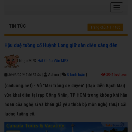
TIN TỨC
Trang chủ
Tin tức
Hậu duệ tuồng cổ Huỳnh Long giữ sàn diễn sáng đèn
Nhạc MP3:
Hát Chầu Văn MP3
|
Admin
|
0 bình luận
|
2041 lượt xem
30/03/2019 7:00:58 SA
(cailuong.net) - Vở "Mai trắng se duyên" (đạo diễn Bạch Mai)
vừa khai diễn tại rạp Công Nhân, TP HCM trong không khí hân
hoan của nghệ sĩ và khán giả yêu thích bộ môn nghệ thuật cải
lương tuồng cổ.