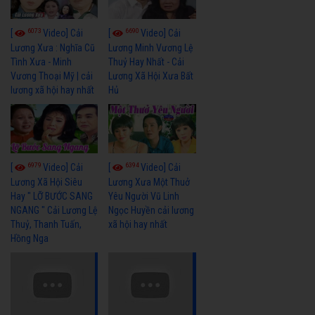
6073
6690
[
Video] Cải
[
Video] Cải
Lương Xưa : Nghĩa Cũ
Lương Minh Vương Lệ
Tình Xưa - Minh
Thuỷ Hay Nhất - Cải
Vương Thoại Mỹ | cải
Lương Xã Hội Xưa Bất
lương xã hội hay nhất
Hủ
6979
6394
[
Video] Cải
[
Video] Cải
Lương Xã Hội Siêu
Lương Xưa Một Thuở
Hay " LỠ BƯỚC SANG
Yêu Người Vũ Linh
NGANG " Cải Lương Lệ
Ngọc Huyền cải lương
Thuỷ, Thanh Tuấn,
xã hội hay nhất
Hồng Nga