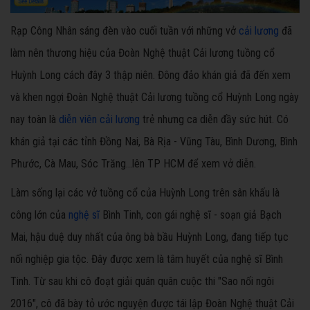
Rạp Công Nhân sáng đèn vào cuối tuần với những vở
cải lương
đã
làm nên thương hiệu của Đoàn Nghệ thuật Cải lương tuồng cổ
Huỳnh Long cách đây 3 thập niên. Đông đảo khán giả đã đến xem
và khen ngợi Đoàn Nghệ thuật Cải lương tuồng cổ Huỳnh Long ngày
nay toàn là
diễn viên cải lương
trẻ nhưng ca diễn đầy sức hút. Có
khán giả tại các tỉnh Đồng Nai, Bà Rịa - Vũng Tàu, Bình Dương, Bình
Phước, Cà Mau, Sóc Trăng…lên TP HCM để xem vở diễn.
Làm sống lại các vở tuồng cổ của Huỳnh Long trên sân khấu là
công lớn của
nghệ sĩ
Bình Tinh, con gái nghệ sĩ - soạn giả Bạch
Mai, hậu duệ duy nhất của ông bà bầu Huỳnh Long, đang tiếp tục
nối nghiệp gia tộc. Đây được xem là tâm huyết của nghệ sĩ Bình
Tinh. Từ sau khi cô đoạt giải quán quân cuộc thi "Sao nối ngôi
2016", cô đã bày tỏ ước nguyện được tái lập Đoàn Nghệ thuật Cải