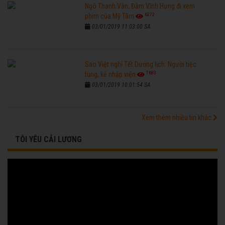
Ngô Thanh Vân, Đàm Vĩnh Hưng đi xem
6272
phim của Mỹ Tâm
03/01/2019 11:03:00 SA
Sao Việt nghỉ Tết Dương lịch: Người tiệc
7683
tùng, kẻ nhập viện
03/01/2019 10:01:54 SA
Xem thêm nhiều tin khác
TÔI YÊU CẢI LƯƠNG