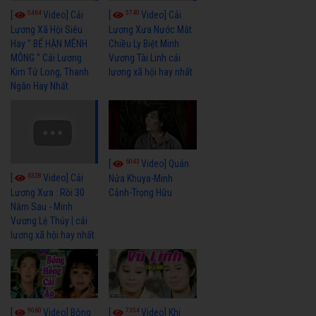
5464
5740
[
Video] Cải
[
Video] Cải
Lương Xã Hội Siêu
Lương Xưa Nước Mắt
Hay " BỂ HẬN MÊNH
Chiều Ly Biệt Minh
MÔNG " Cải Lương
Vương Tài Linh cải
Kim Tử Long, Thanh
lương xã hội hay nhất
Ngân Hay Nhất
6043
[
Video] Quán
6328
[
Video] Cải
Nửa Khuya-Minh
Cảnh-Trọng Hữu
Lương Xưa : Rồi 30
Năm Sau - Minh
Vương Lệ Thủy | cải
lương xã hội hay nhất
9060
7354
[
Video] Bông
[
Video] Khi