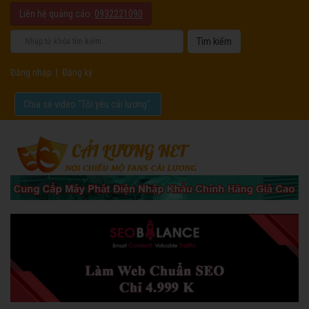
Liên hệ quảng cáo:
0932221090
Đăng nhập
|
Đăng ký
Chia sẻ video "Tôi yêu cải lương".