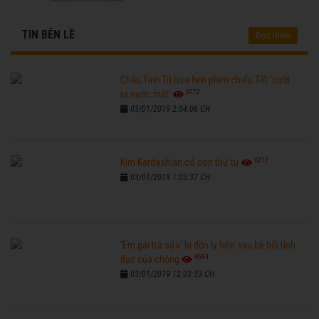
TIN BÊN LỀ
Đọc thêm
Châu Tinh Trì hứa hẹn phim chiếu Tết 'cười
6772
ra nước mắt'
03/01/2019 2:04:06 CH
6272
Kim Kardashian có con thứ tư
03/01/2019 1:03:37 CH
'Em gái trà sữa' bị đồn ly hôn sau bê bối tình
6594
dục của chồng
03/01/2019 12:03:33 CH