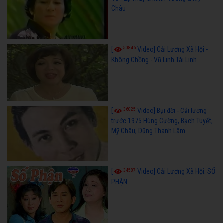
Châu
50846
[
Video] Cải Lương Xã Hội -
Không Chồng - Vũ Linh Tài Linh
36025
[
Video] Bụi đời - Cải lương
trước 1975 Hùng Cường, Bạch Tuyết,
Mỹ Châu, Dũng Thanh Lâm
34587
[
Video] Cải Lương Xã Hội: SỐ
PHẬN