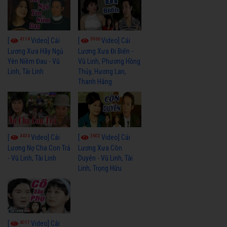
4114
3966
[
Video] Cải
[
Video] Cải
Lương Xưa Hãy Ngủ
Lương Xưa Đi Biển -
Yên Niềm Đau - Vũ
Vũ Linh, Phương Hồng
Linh, Tài Linh
Thủy, Hương Lan,
Thanh Hằng
4434
3602
[
Video] Cải
[
Video] Cải
Lương Nợ Cha Con Trả
Lương Xưa Còn
- Vũ Linh, Tài Linh
Duyên - Vũ Linh, Tài
Linh, Trọng Hữu
4017
[
Video] Cải