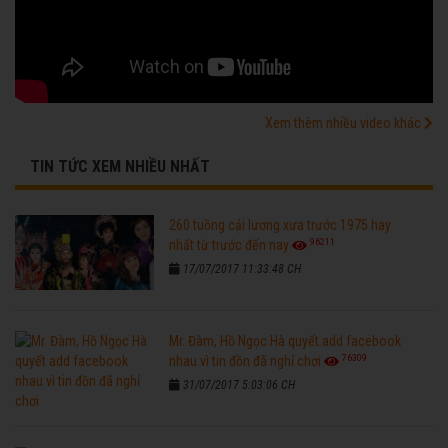
Xem thêm nhiều video khác
TIN TỨC XEM NHIỀU NHẤT
260 tuồng cải lương xưa trước 1975 hay
96211
nhất từ trước đến nay
17/07/2017 11:33:48 CH
Mr. Đàm, Hồ Ngọc Hà quyết add facebook
76309
nhau vì tin đồn đã nghỉ chơi
31/07/2017 5:03:06 CH