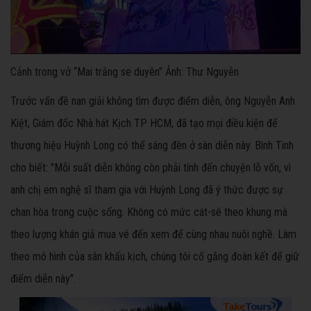
Cảnh trong vở “Mai trắng se duyên” Ảnh: Thư Nguyễn
Trước vấn đề nan giải không tìm được điểm diễn, ông Nguyễn Anh
Kiệt, Giám đốc Nhà hát Kịch TP HCM, đã tạo mọi điều kiện để
thương hiệu Huỳnh Long có thể sáng đèn ở sàn diễn này. Bình Tinh
cho biết: "Mỗi suất diễn không còn phải tính đến chuyện lỗ vốn, vì
anh chị em nghệ sĩ tham gia với Huỳnh Long đã ý thức được sự
chan hòa trong cuộc sống. Không có mức cát-sê theo khung mà
theo lượng khán giả mua vé đến xem để cùng nhau nuôi nghề. Làm
theo mô hình của sân khấu kịch, chúng tôi cố gắng đoàn kết để giữ
điểm diễn này".