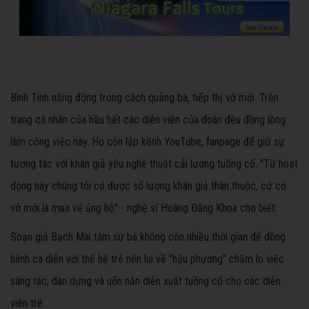
Bình Tinh năng động trong cách quảng bá, tiếp thị vở mới. Trên
trang cá nhân của hầu hết các diễn viên của đoàn đều đồng lòng
làm công việc này. Họ còn lập kênh YouTube, fanpage để giữ sự
tương tác với khán giả yêu nghệ thuật cải lương tuồng cổ. "Từ hoạt
động này chúng tôi có được số lượng khán giả thân thuộc, cứ có
vở mới là mua vé ủng hộ" - nghệ sĩ Hoàng Đăng Khoa cho biết.
Soạn giả Bạch Mai tâm sự bà không còn nhiều thời gian để đồng
hành ca diễn với thế hệ trẻ nên lui về "hậu phương" chăm lo việc
sáng tác, dàn dựng và uốn nắn diễn xuất tuồng cổ cho các diễn
viên trẻ.