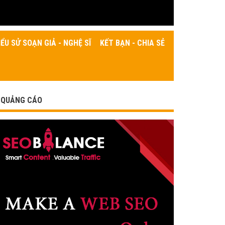
IỂU SỬ SOẠN GIẢ - NGHỆ SĨ
KẾT BẠN - CHIA SẺ
QUẢNG CÁO