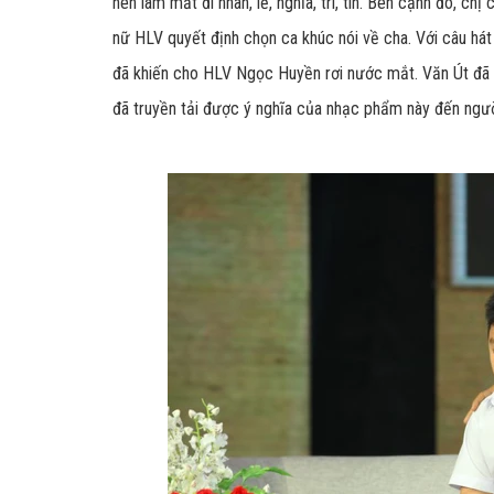
nên làm mất đi nhân, lễ, nghĩa, trí, tín. Bên cạnh đó, c
nữ HLV quyết định chọn ca khúc nói về cha. Với câu hát 
đã khiến cho HLV Ngọc Huyền rơi nước mắt. Văn Út đã 
đã truyền tải được ý nghĩa của nhạc phẩm này đến ngư