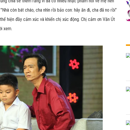
hị cũng chia sẻ thêm rằng vì đã có nhiều nhạc phẩm nói về mẹ nên
"Nhà còn bát cháo, cha nhìn rồi bảo con: hãy ăn đi, cha đã no rồi"
thể hiện đầy cảm xúc và khiến chị xúc động. Chị cảm ơn Văn Út
ời xem.