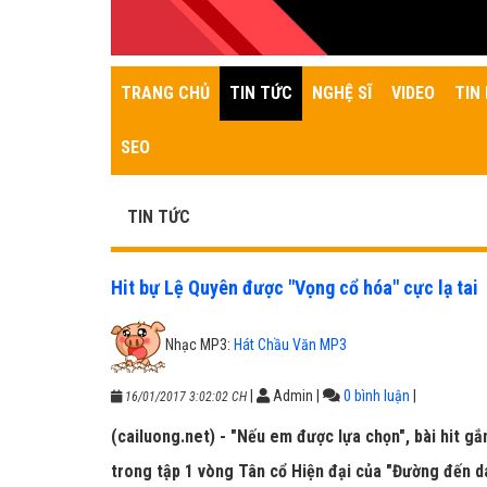
TRANG CHỦ
TIN TỨC
NGHỆ SĨ
VIDEO
TIN 
SEO
TIN TỨC
Hit bự Lệ Quyên được "Vọng cổ hóa" cực lạ tai
Nhạc MP3:
Hát Chầu Văn MP3
|
Admin
|
0 bình luận
|
16/01/2017 3:02:02 CH
(cailuong.net) - "Nếu em được lựa chọn", bài hit gắ
trong tập 1 vòng Tân cổ Hiện đại của "Đường đến d