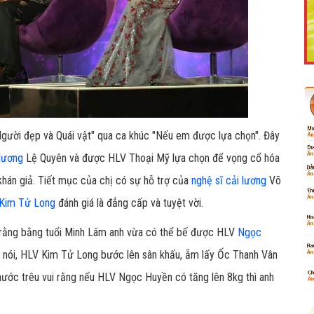
Like Fanpage Để Ủng Hộ Chúng Tôi Duy Trì Website
Người đẹp và Quái vật" qua ca khúc "Nếu em được lựa chọn". Đây
 lương
Lệ Quyên và được HLV Thoại Mỹ lựa chọn để vọng cổ hóa
khán giả. Tiết mục của chị có sự hỗ trợ của
nghệ sĩ
cải lương
Võ
Kim Tử Long
đánh giá là đẳng cấp và tuyệt vời.
i rằng bằng tuổi Minh Lâm anh vừa có thể bế được HLV
Ngọc
Powered by
netcore.vn
i nói, HLV Kim Tử Long bước lên sân khấu, ẵm lấy Ốc Thanh Vân
hước trêu vui rằng nếu HLV Ngọc Huyền có tăng lên 8kg thì anh