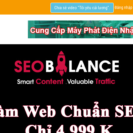
Đăng nhập
Chia sẻ video "Tôi yêu cải lương".