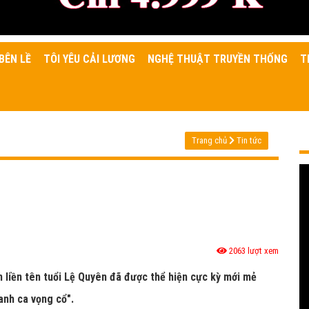
BÊN LỀ
TÔI YÊU CẢI LƯƠNG
NGHỆ THUẬT TRUYỀN THỐNG
T
Trang chủ
Tin tức
2063 lượt xem
n liền tên tuổi Lệ Quyên đã được thể hiện cực kỳ mới mẻ
anh ca vọng cổ".