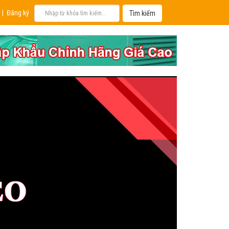
|
Đăng ký