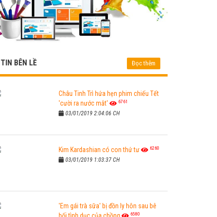
TIN BÊN LỀ
Đọc thêm
Châu Tinh Trì hứa hẹn phim chiếu Tết
6761
'cười ra nước mắt'
03/01/2019 2:04:06 CH
6260
Kim Kardashian có con thứ tư
03/01/2019 1:03:37 CH
'Em gái trà sữa' bị đồn ly hôn sau bê
6580
bối tình dục của chồng