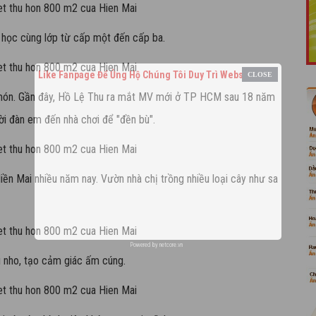
 học cùng lớp từ cấp một đến cấp ba.
Like Fanpage Để Ủng Hộ Chúng Tôi Duy Trì Website
 món. Gần đây, Hồ Lệ Thu ra mắt MV mới ở TP HCM sau 18 năm
ời đàn em đến nhà chơi để "đền bù".
iền Mai nhiều năm nay. Vườn nhà chị trồng nhiều loại cây như sa
Powered by
netcore.vn
u nho, tạo cảm giác ấm cúng.