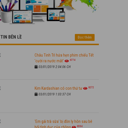
TIN BÊN LỀ
Đọc thêm
Châu Tinh Trì hứa hẹn phim chiếu Tết
6774
'cười ra nước mắt'
03/01/2019 2:04:06 CH
6272
Kim Kardashian có con thứ tư
03/01/2019 1:03:37 CH
'Em gái trà sữa' bị đồn ly hôn sau bê
6594
bối tình dục của chồng