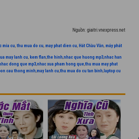
Nguồn: giaitri.vnexpress.net
c mia cu
,
thu mua do cu
,
may phat dien cu
,
Hát Chầu Văn
,
máy phát
ua may lanh cu
,
kem flan
,
the hinh
,
nhac que huong mp3
,
nhac han
nhac dong que mp3
,
nhac xua pham hong que
,
thu mua may phat
bon cau thong minh
,
may lanh cu
,
thu mua do cu tan binh
,
laptop cu