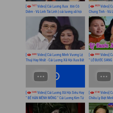
7677
6929
[
Video] Cải Lương Xưa : Đời Cô
[
Video] C
Diễm - Vũ Linh Tài Linh | cải lương xã hội
Chung Tình - Vũ 
hay nhất
lương xã hội hay
6690
6980
[
Video] Cải Lương Minh Vương Lệ
[
Video] C
Thuỷ Hay Nhất - Cải Lương Xã Hội Xưa Bất
" LỠ BƯỚC SANG 
Hủ
Thuỷ, Thanh Tuấ
5465
5740
[
Video] Cải Lương Xã Hội Siêu Hay
[
Video] C
" BỂ HẬN MÊNH MÔNG " Cải Lương Kim Tử
Chiều Ly Biệt Min
Long, Thanh Ngân Hay Nhất
lương xã hội hay