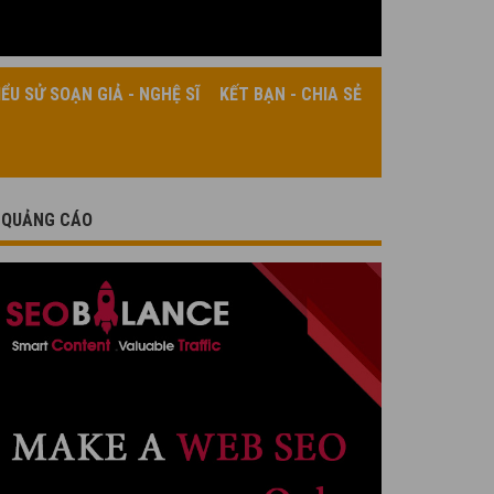
IỂU SỬ SOẠN GIẢ - NGHỆ SĨ
KẾT BẠN - CHIA SẺ
QUẢNG CÁO