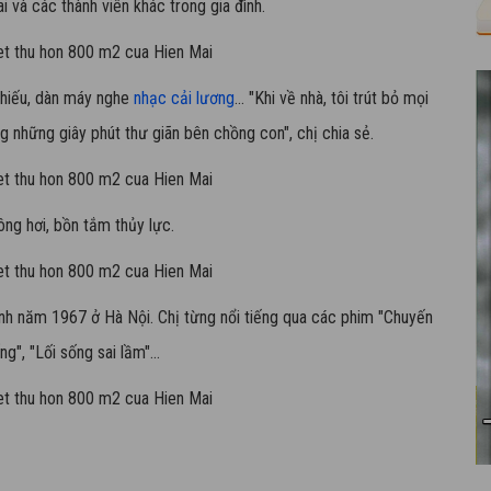
 và các thành viên khác trong gia đình.
 chiếu, dàn máy nghe
nhạc cải lương
... "Khi về nhà, tôi trút bỏ mọi
 những giây phút thư giãn bên chồng con", chị chia sẻ.
ng hơi, bồn tắm thủy lực.
inh năm 1967 ở Hà Nội. Chị từng nổi tiếng qua các phim "Chuyến
g", "Lối sống sai lầm"...