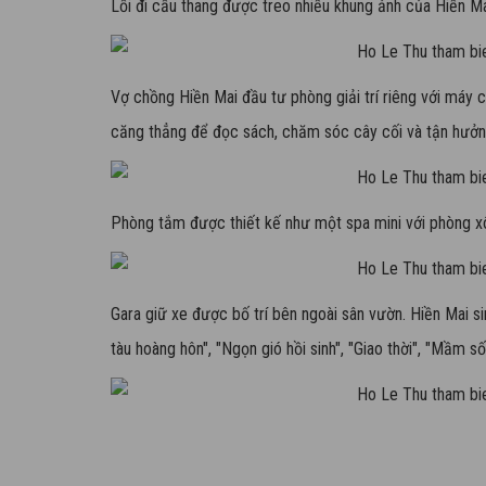
Lối đi cầu thang được treo nhiều khung ảnh của Hiền Mai
Vợ chồng Hiền Mai đầu tư phòng giải trí riêng với máy
căng thẳng để đọc sách, chăm sóc cây cối và tận hưởng
Phòng tắm được thiết kế như một spa mini với phòng xô
Gara giữ xe được bố trí bên ngoài sân vườn. Hiền Mai s
tàu hoàng hôn", "Ngọn gió hồi sinh", "Giao thời", "Mầm sốn