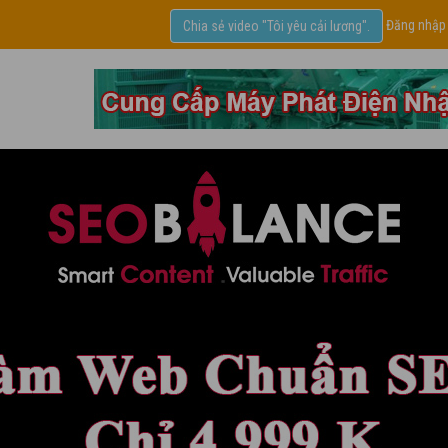
Đăng nhập
Chia sẻ video "Tôi yêu cải lương".