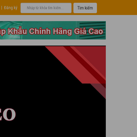
|
Đăng ký