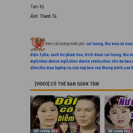
Tam Kỳ
Ảnh
: Thanh Tú
Xem cải lương miễn phí:
cai luong
,
thu mua xe nuo
điện 3 pha
,
sach toi pham hoc
,
trich doan cai luong
,
thu m
mp3
,
nhac dance mp3
,
nhac dance remix
,
nhac cho ba bau
,
dien
,
thu mua laptop cu
,
sua nap bon cau thong minh
,
sua 
[VIDEO] CÓ THỂ BẠN QUAN TÂM