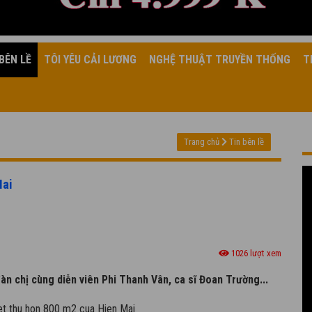
BÊN LỀ
TÔI YÊU CẢI LƯƠNG
NGHỆ THUẬT TRUYỀN THỐNG
T
Trang chủ
Tin bên lề
Mai
1026 lượt xem
àn chị cùng diễn viên Phi Thanh Vân, ca sĩ Đoan Trường...