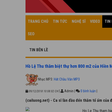
TRANG CHỦ
TIN TỨC
NGHỆ SĨ
VIDEO
TIN 
SEO
TIN BÊN LỀ
Hồ Lệ Thu thăm biệt thự hơn 800 m2 của Hiền 
Nhạc MP3:
Hát Chầu Văn MP3
|
Admin
|
0 bình luận
|
09/12/2018 10:08:02 CH
(cailuong.net) - Ca sĩ lần đầu đến thăm tổ ấm của đ