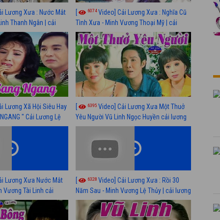
6074
ải Lương Xưa : Nước Mắt
[
Video] Cải Lương Xưa : Nghĩa Cũ
Linh Thanh Ngân | cải
Tình Xưa - Minh Vương Thoại Mỹ | cải
 nhất
lương xã hội hay nhất
6395
ải Lương Xã Hội Siêu Hay
[
Video] Cải Lương Xưa Một Thuở
NGANG " Cải Lương Lệ
Yêu Người Vũ Linh Ngọc Huyền cải lương
n, Hồng Nga
xã hội hay nhất
6328
ải Lương Xưa Nước Mắt
[
Video] Cải Lương Xưa : Rồi 30
h Vương Tài Linh cải
Năm Sau - Minh Vương Lệ Thủy | cải lương
 nhất
xã hội hay nhất