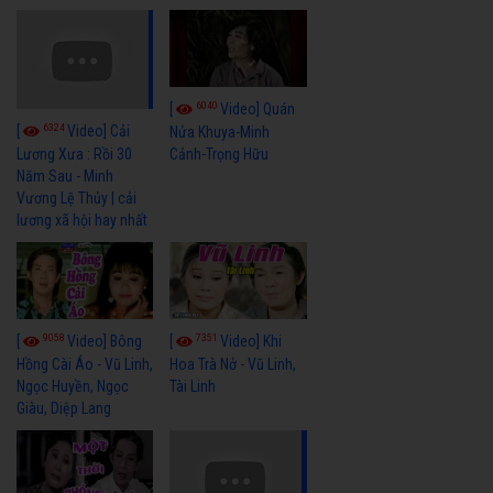
6040
[
Video] Quán
6324
[
Video] Cải
Nửa Khuya-Minh
Cảnh-Trọng Hữu
Lương Xưa : Rồi 30
Năm Sau - Minh
Vương Lệ Thủy | cải
lương xã hội hay nhất
9058
7351
[
Video] Bông
[
Video] Khi
Hồng Cài Áo - Vũ Linh,
Hoa Trà Nở - Vũ Linh,
Ngọc Huyền, Ngọc
Tài Linh
Giàu, Diệp Lang