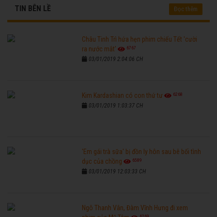
TIN BÊN LỀ
Đọc thêm
Châu Tinh Trì hứa hẹn phim chiếu Tết 'cười
6767
ra nước mắt'
03/01/2019 2:04:06 CH
6268
Kim Kardashian có con thứ tư
03/01/2019 1:03:37 CH
'Em gái trà sữa' bị đồn ly hôn sau bê bối tình
6589
dục của chồng
03/01/2019 12:03:33 CH
Ngô Thanh Vân, Đàm Vĩnh Hưng đi xem
6269