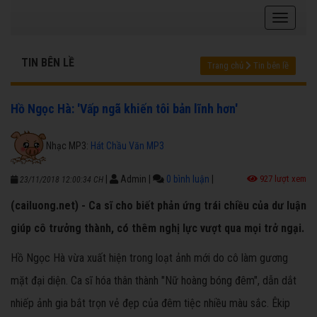
TIN BÊN LỀ
Trang chủ
Tin bên lề
Hồ Ngọc Hà: 'Vấp ngã khiến tôi bản lĩnh hơn'
Nhạc MP3:
Hát Chầu Văn MP3
|
Admin
|
0 bình luận
|
927 lượt xem
23/11/2018 12:00:34 CH
(cailuong.net) - Ca sĩ cho biết phản ứng trái chiều của dư luận
giúp cô trưởng thành, có thêm nghị lực vượt qua mọi trở ngại.
Hồ Ngọc Hà vừa xuất hiện trong loạt ảnh mới do cô làm gương
mặt đại diện. Ca sĩ hóa thân thành "Nữ hoàng bóng đêm", dẫn dắt
nhiếp ảnh gia bắt trọn vẻ đẹp của đêm tiệc nhiều màu sắc. Êkip