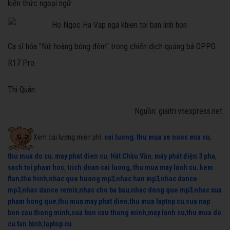
kiến thức ngoại ngữ.
Ca sĩ hóa "Nữ hoàng bóng đêm" trong chiến dịch quảng bá OPPO
R17 Pro.
Thi Quân
Nguồn: giaitri.vnexpress.net
Xem cải lương miễn phí:
cai luong
,
thu mua xe nuoc mia cu
,
thu mua do cu
,
may phat dien cu
,
Hát Chầu Văn
,
máy phát điện 3 pha
,
sach toi pham hoc
,
trich doan cai luong
,
thu mua may lanh cu
,
kem
flan
,
the hinh
,
nhac que huong mp3
,
nhac han mp3
,
nhac dance
mp3
,
nhac dance remix
,
nhac cho ba bau
,
nhac dong que mp3
,
nhac xua
pham hong que
,
thu mua may phat dien
,
thu mua laptop cu
,
sua nap
bon cau thong minh
,
sua bon cau thong minh
,
may lanh cu
,
thu mua do
cu tan binh
,
laptop cu