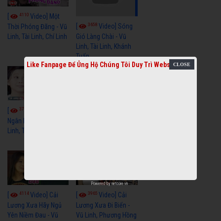
4110
[
Video] Một
3658
[
Video] Sóng
Thời Phóng Đãng - Vũ
Linh, Tài Linh, Chí Linh
Gió Làng Chài - Vũ
Linh, Tài Linh, Khánh
Tuấn
Like Fanpage Để Ủng Hộ Chúng Tôi Duy Trì Website
3768
3439
[
Video] Dãy
[
Video] Nhạc
Ngân Hà - Vũ Linh, Tài
Tình - Vũ Linh, Thoại
Linh, Thoại Mỹ
Mỹ, Phương Hồng
Thủy
Powered by
netcore.vn
4114
3965
[
Video] Cải
[
Video] Cải
Lương Xưa Hãy Ngủ
Lương Xưa Đi Biển -
Yên Niềm Đau - Vũ
Vũ Linh, Phương Hồng