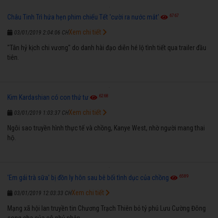
6767
Châu Tinh Trì hứa hẹn phim chiếu Tết 'cười ra nước mắt'
Xem chi tiết
03/01/2019 2:04:06 CH
"Tân hỷ kịch chi vương" do danh hài đạo diễn hé lộ tình tiết qua trailer đầu
tiên.
6268
Kim Kardashian có con thứ tư
Xem chi tiết
03/01/2019 1:03:37 CH
Ngôi sao truyền hình thực tế và chồng, Kanye West, nhờ người mang thai
hộ.
6589
'Em gái trà sữa' bị đồn ly hôn sau bê bối tình dục của chồng
Xem chi tiết
03/01/2019 12:03:33 CH
Mạng xã hội lan truyền tin Chương Trạch Thiên bỏ tỷ phú Lưu Cường Đông
song cha của cô phủ nhận.