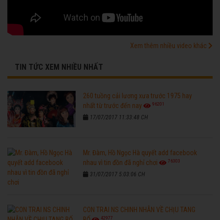
Xem thêm nhiều video khác
TIN TỨC XEM NHIỀU NHẤT
260 tuồng cải lương xưa trước 1975 hay
96201
nhất từ trước đến nay
17/07/2017 11:33:48 CH
Mr. Đàm, Hồ Ngọc Hà quyết add facebook
76303
nhau vì tin đồn đã nghỉ chơi
31/07/2017 5:03:06 CH
CON TRAI NS CHINH NHẪN VỀ CHỊU TANG
42977
BỐ