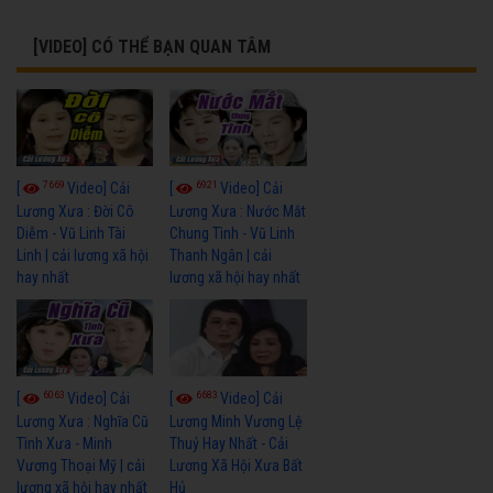
[VIDEO] CÓ THỂ BẠN QUAN TÂM
7669
6921
[
Video] Cải
[
Video] Cải
Lương Xưa : Đời Cô
Lương Xưa : Nước Mắt
Diễm - Vũ Linh Tài
Chung Tình - Vũ Linh
Linh | cải lương xã hội
Thanh Ngân | cải
hay nhất
lương xã hội hay nhất
6063
6683
[
Video] Cải
[
Video] Cải
Lương Xưa : Nghĩa Cũ
Lương Minh Vương Lệ
Tình Xưa - Minh
Thuỷ Hay Nhất - Cải
Vương Thoại Mỹ | cải
Lương Xã Hội Xưa Bất
lương xã hội hay nhất
Hủ