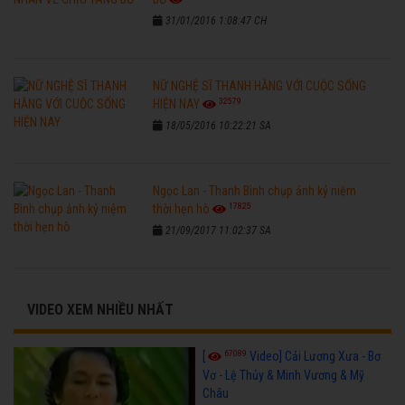
31/01/2016 1:08:47 CH
NỮ NGHỆ SĨ THANH HẰNG VỚI CUỘC SỐNG
32579
HIỆN NAY
18/05/2016 10:22:21 SA
Ngọc Lan - Thanh Bình chụp ảnh kỷ niệm
17825
thời hẹn hò
21/09/2017 11:02:37 SA
VIDEO XEM NHIỀU NHẤT
67089
[
Video] Cải Lương Xưa - Bơ
Vơ - Lệ Thủy & Minh Vương & Mỹ
Châu