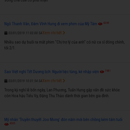
6269
Ngô Thanh Vân, Đàm Vĩnh Hưng đi xem phim của Mỹ Tâm
Xem chi tiết
03/01/2019 11:03:00 SA
Nhiều sao dự buổi ra mắt phim "Chị trợ lý của anh" có nữ ca sĩ đóng chính,
tối 2/1.
7681
Sao Việt nghỉ Tết Dương lịch: Người tiệc tùng, kẻ nhập viện
Xem chi tiết
03/01/2019 10:01:54 SA
Trong kỳ nghỉ lễ bốn ngày, Lan Phương, Tuấn Hưng gặp vấn đề sức khỏe
còn Hoa hậu Tiểu Vy, Đặng Thu Thảo dành thời gian bên gia đình.
Mỹ nhân 'Truyền thuyết Joo Mong' đón năm mới bên chồng kém tám tuổi
4505