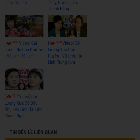
Linh, Tài Linh
Thủy, Hương Lan,
Thanh Hằng
4433
3600
[
Video] Cải
[
Video] Cải
Lương Nợ Cha Con Trả
Lương Xưa Còn
- Vũ Linh, Tài Linh
Duyên - Vũ Linh, Tài
Linh, Trọng Hữu
4016
[
Video] Cải
Lương Xưa Cô Dâu
Phụ - Vũ Linh, Tài Linh,
Thanh Ngân
TIN BÊN LỀ LIÊN QUAN