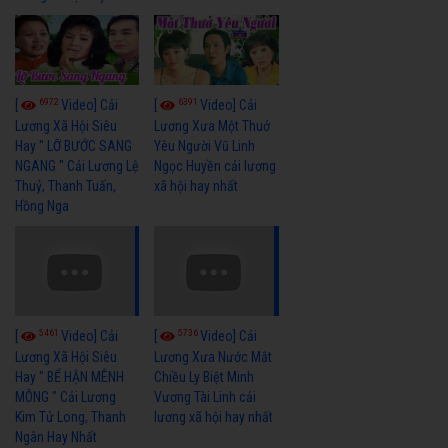
6972
6391
[
Video] Cải
[
Video] Cải
Lương Xã Hội Siêu
Lương Xưa Một Thuở
Hay " LỠ BƯỚC SANG
Yêu Người Vũ Linh
NGANG " Cải Lương Lệ
Ngọc Huyền cải lương
Thuỷ, Thanh Tuấn,
xã hội hay nhất
Hồng Nga
5461
5736
[
Video] Cải
[
Video] Cải
Lương Xã Hội Siêu
Lương Xưa Nước Mắt
Hay " BỂ HẬN MÊNH
Chiều Ly Biệt Minh
MÔNG " Cải Lương
Vương Tài Linh cải
Kim Tử Long, Thanh
lương xã hội hay nhất
Ngân Hay Nhất