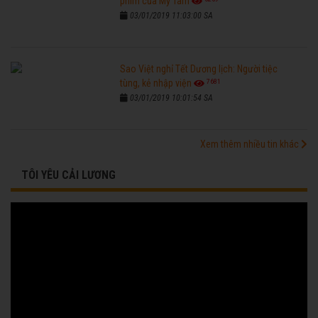
phim của Mỹ Tâm
03/01/2019 11:03:00 SA
Sao Việt nghỉ Tết Dương lịch: Người tiệc
7681
tùng, kẻ nhập viện
03/01/2019 10:01:54 SA
Xem thêm nhiều tin khác
TÔI YÊU CẢI LƯƠNG