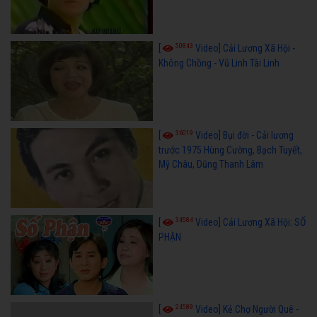
50843
[
Video] Cải Lương Xã Hội -
Không Chồng - Vũ Linh Tài Linh
36019
[
Video] Bụi đời - Cải lương
trước 1975 Hùng Cường, Bạch Tuyết,
Mỹ Châu, Dũng Thanh Lâm
34584
[
Video] Cải Lương Xã Hội: SỐ
PHẬN
24589
[
Video] Kẻ Chợ Người Quê -