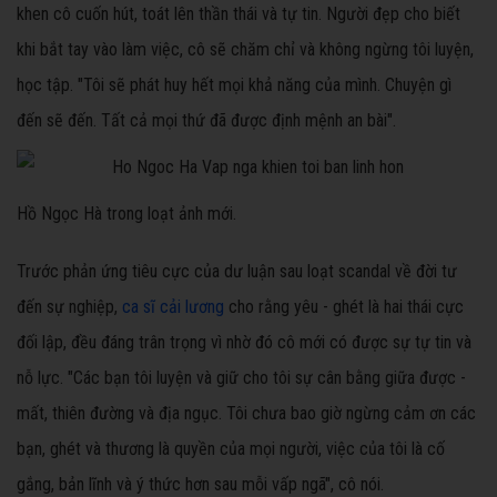
khen cô cuốn hút, toát lên thần thái và tự tin. Người đẹp cho biết
khi bắt tay vào làm việc, cô sẽ chăm chỉ và không ngừng tôi luyện,
học tập. "Tôi sẽ phát huy hết mọi khả năng của mình. Chuyện gì
đến sẽ đến. Tất cả mọi thứ đã được định mệnh an bài".
Hồ Ngọc Hà trong loạt ảnh mới.
Trước phản ứng tiêu cực của dư luận sau loạt scandal về đời tư
đến sự nghiệp,
ca sĩ cải lương
cho rằng yêu - ghét là hai thái cực
đối lập, đều đáng trân trọng vì nhờ đó cô mới có được sự tự tin và
nỗ lực. "Các bạn tôi luyện và giữ cho tôi sự cân bằng giữa được -
mất, thiên đường và địa ngục. Tôi chưa bao giờ ngừng cảm ơn các
bạn, ghét và thương là quyền của mọi người, việc của tôi là cố
gắng, bản lĩnh và ý thức hơn sau mỗi vấp ngã", cô nói.