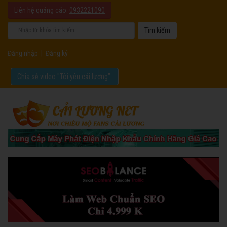
Liên hệ quảng cáo:
0932221090
Đăng nhập
|
Đăng ký
Chia sẻ video "Tôi yêu cải lương".