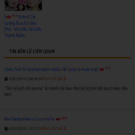
4016
[
Video] Cải
Lương Xưa Cô Dâu
Phụ - Vũ Linh, Tài Linh,
Thanh Ngân
TIN BÊN LỀ LIÊN QUAN
6767
Châu Tinh Trì hứa hẹn phim chiếu Tết 'cười ra nước mắt'
Xem chi tiết
03/01/2019 2:04:06 CH
"Tân hỷ kịch chi vương" do danh hài đạo diễn hé lộ tình tiết qua trailer đầu
tiên.
6268
Kim Kardashian có con thứ tư
Xem chi tiết
03/01/2019 1:03:37 CH