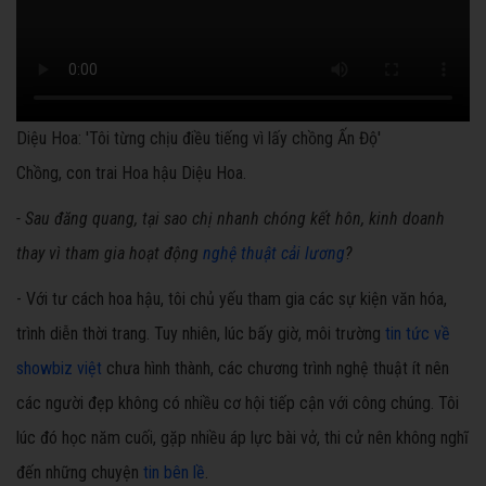
Diệu Hoa: 'Tôi từng chịu điều tiếng vì lấy chồng Ấn Độ'
Chồng, con trai Hoa hậu Diệu Hoa.
- Sau đăng quang, tại sao chị nhanh chóng kết hôn, kinh doanh
thay vì tham gia hoạt động
nghệ thuật cải lương
?
- Với tư cách hoa hậu, tôi chủ yếu tham gia các sự kiện văn hóa,
trình diễn thời trang. Tuy nhiên, lúc bấy giờ, môi trường
tin tức về
showbiz việt
chưa hình thành, các chương trình nghệ thuật ít nên
các người đẹp không có nhiều cơ hội tiếp cận với công chúng. Tôi
lúc đó học năm cuối, gặp nhiều áp lực bài vở, thi cử nên không nghĩ
đến những chuyện
tin bên lề
.