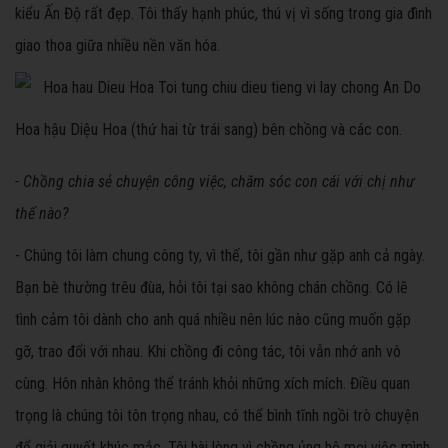
kiểu Ấn Độ rất đẹp. Tôi thấy hạnh phúc, thú vị vì sống trong gia đình
giao thoa giữa nhiều nền văn hóa.
Hoa hậu Diệu Hoa (thứ hai từ trái sang) bên chồng và các con.
- Chồng chia sẻ chuyện công việc, chăm sóc con cái với chị như
thế nào?
- Chúng tôi làm chung công ty, vì thế, tôi gần như gặp anh cả ngày.
Bạn bè thường trêu đùa, hỏi tôi tại sao không chán chồng. Có lẽ
tình cảm tôi dành cho anh quá nhiều nên lúc nào cũng muốn gặp
gỡ, trao đổi với nhau. Khi chồng đi công tác, tôi vẫn nhớ anh vô
cùng. Hôn nhân không thể tránh khỏi những xích mích. Điều quan
trọng là chúng tôi tôn trọng nhau, có thể bình tĩnh ngồi trò chuyện
để giải quyết khúc mắc. Tôi hài lòng vì chồng ủng hộ mọi việc mình