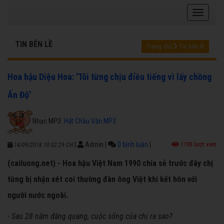
TIN BÊN LỀ
Trang chủ
Tin bên lề
Hoa hậu Diệu Hoa: 'Tôi từng chịu điều tiếng vì lấy chồng
Ấn Độ'
Nhạc MP3:
Hát Chầu Văn MP3
|
Admin
|
0 bình luận
|
1193 lượt xem
14/09/2018 10:02:29 CH
(cailuong.net) - Hoa hậu Việt Nam 1990 chia sẻ trước đây chị
từng bị nhận xét coi thường đàn ông Việt khi kết hôn với
người nước ngoài.
- Sau 28 năm đăng quang, cuộc sống của chị ra sao?