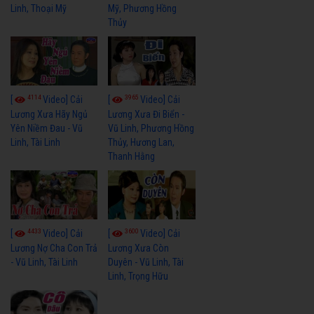
Linh, Thoại Mỹ
Mỹ, Phương Hồng
Thủy
4114
3965
[
Video] Cải
[
Video] Cải
Lương Xưa Hãy Ngủ
Lương Xưa Đi Biển -
Yên Niềm Đau - Vũ
Vũ Linh, Phương Hồng
Linh, Tài Linh
Thủy, Hương Lan,
Thanh Hằng
4433
3600
[
Video] Cải
[
Video] Cải
Lương Nợ Cha Con Trả
Lương Xưa Còn
- Vũ Linh, Tài Linh
Duyên - Vũ Linh, Tài
Linh, Trọng Hữu