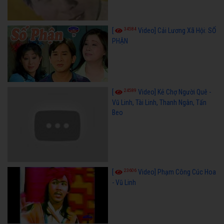
34584
[
Video] Cải Lương Xã Hội: SỐ
PHẬN
24589
[
Video] Kẻ Chợ Người Quê -
Vũ Linh, Tài Linh, Thanh Ngân, Tấn
Beo
23606
[
Video] Phạm Công Cúc Hoa
- Vũ Linh