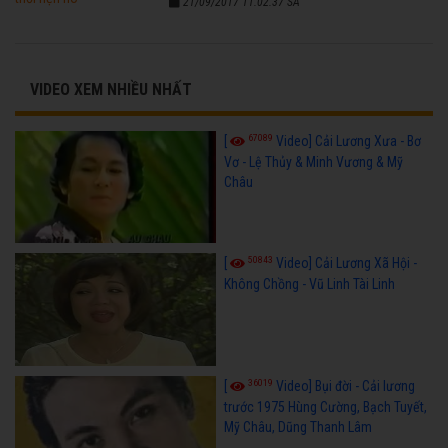
21/09/2017 11:02:37 SA
VIDEO XEM NHIỀU NHẤT
67089
[
Video] Cải Lương Xưa - Bơ
Vơ - Lệ Thủy & Minh Vương & Mỹ
Châu
50843
[
Video] Cải Lương Xã Hội -
Không Chồng - Vũ Linh Tài Linh
36019
[
Video] Bụi đời - Cải lương
trước 1975 Hùng Cường, Bạch Tuyết,
Mỹ Châu, Dũng Thanh Lâm