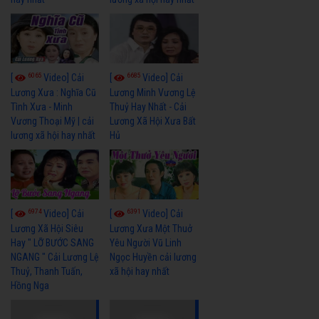
6065
6685
[
Video] Cải
[
Video] Cải
Lương Xưa : Nghĩa Cũ
Lương Minh Vương Lệ
Tình Xưa - Minh
Thuỷ Hay Nhất - Cải
Vương Thoại Mỹ | cải
Lương Xã Hội Xưa Bất
lương xã hội hay nhất
Hủ
6974
6391
[
Video] Cải
[
Video] Cải
Lương Xã Hội Siêu
Lương Xưa Một Thuở
Hay " LỠ BƯỚC SANG
Yêu Người Vũ Linh
NGANG " Cải Lương Lệ
Ngọc Huyền cải lương
Thuỷ, Thanh Tuấn,
xã hội hay nhất
Hồng Nga