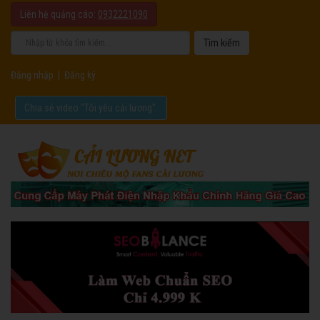
Liên hệ quảng cáo:
0932221090
Đăng nhập
|
Đăng ký
Chia sẻ video "Tôi yêu cải lương".