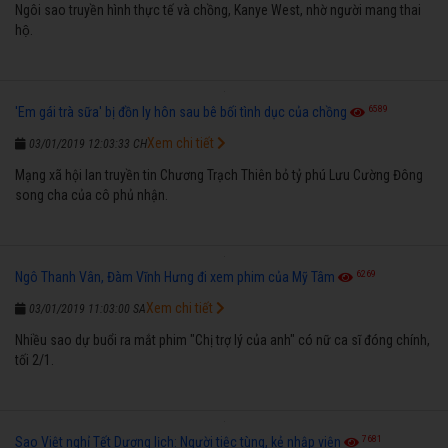
Ngôi sao truyền hình thực tế và chồng, Kanye West, nhờ người mang thai
hộ.
6589
'Em gái trà sữa' bị đồn ly hôn sau bê bối tình dục của chồng
Xem chi tiết
03/01/2019 12:03:33 CH
Mạng xã hội lan truyền tin Chương Trạch Thiên bỏ tỷ phú Lưu Cường Đông
song cha của cô phủ nhận.
6269
Ngô Thanh Vân, Đàm Vĩnh Hưng đi xem phim của Mỹ Tâm
Xem chi tiết
03/01/2019 11:03:00 SA
Nhiều sao dự buổi ra mắt phim "Chị trợ lý của anh" có nữ ca sĩ đóng chính,
tối 2/1.
7681
Sao Việt nghỉ Tết Dương lịch: Người tiệc tùng, kẻ nhập viện