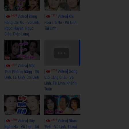
9058
7351
[
Video] Bông
[
Video] Khi
Hồng Cài Áo - Vũ Linh,
Hoa Trà Nở - Vũ Linh,
Ngọc Huyền, Ngọc
Tài Linh
Giàu, Diệp Lang
4110
[
Video] Một
3658
[
Video] Sóng
Thời Phóng Đãng - Vũ
Linh, Tài Linh, Chí Linh
Gió Làng Chài - Vũ
Linh, Tài Linh, Khánh
Tuấn
3768
3439
[
Video] Dãy
[
Video] Nhạc
Ngân Hà - Vũ Linh, Tài
Tình - Vũ Linh, Thoại