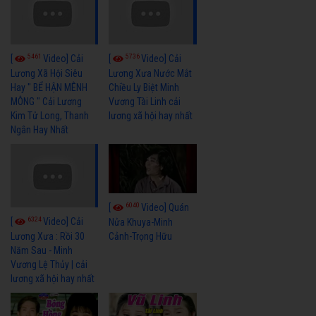
5461
5736
[
Video] Cải
[
Video] Cải
Lương Xã Hội Siêu
Lương Xưa Nước Mắt
Hay " BỂ HẬN MÊNH
Chiều Ly Biệt Minh
MÔNG " Cải Lương
Vương Tài Linh cải
Kim Tử Long, Thanh
lương xã hội hay nhất
Ngân Hay Nhất
6040
[
Video] Quán
6324
[
Video] Cải
Nửa Khuya-Minh
Cảnh-Trọng Hữu
Lương Xưa : Rồi 30
Năm Sau - Minh
Vương Lệ Thủy | cải
lương xã hội hay nhất