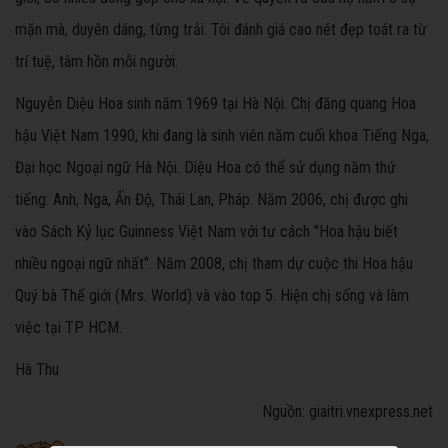
mặn mà, duyên dáng, từng trải. Tôi đánh giá cao nét đẹp toát ra từ
trí tuệ, tâm hồn mỗi người.
Nguyễn Diệu Hoa sinh năm 1969 tại Hà Nội. Chị đăng quang Hoa
hậu Việt Nam 1990, khi đang là sinh viên năm cuối khoa Tiếng Nga,
Đại học Ngoại ngữ Hà Nội. Diệu Hoa có thể sử dụng năm thứ
tiếng: Anh, Nga, Ấn Độ, Thái Lan, Pháp. Năm 2006, chị được ghi
vào Sách Kỷ lục Guinness Việt Nam với tư cách "Hoa hậu biết
nhiều ngoại ngữ nhất". Năm 2008, chị tham dự cuộc thi Hoa hậu
Quý bà Thế giới (Mrs. World) và vào top 5. Hiện chị sống và làm
việc tại TP HCM.
Hà Thu
Nguồn: giaitri.vnexpress.net