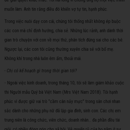
muốn làm. Anh tin rằng điều đó khiến vợ tự tin, hạnh phúc.
Trong việc nuôi dạy con cái, chúng tôi thống nhất không ép buộc
các con mà chỉ định hướng, chia sẻ. Những lúc rảnh, anh dành thời
gian trò chuyện với con về mọi thứ, phân tích đúng sai cho các bé.
Ngược lại, các con tôi cũng thường xuyên chia sẻ với bố mẹ.
Không khí trong nhà luôn êm ấm, thoải mái.
- Chị có kế hoạch gì trong thời gian tới?
- Ngoài việc kinh doanh, trong tháng 10, tôi sẽ làm giám khảo cuộc
thi Người mẫu Quý bà Việt Nam (Mrs Việt Nam 2018). Tôi hạnh
phúc vì được giữ vai trò "cầm cân nảy mực" trong sân chơi nhan
sắc dành cho những phụ nữ đã lập gia đình, sinh con. Các chị em
trung niên là công chức, viên chức, doanh nhân... đa phần đều tài
giỏi, có nhiều đóng góp cho xã hội. Vẻ quyến rũ của họ nằm ở sự