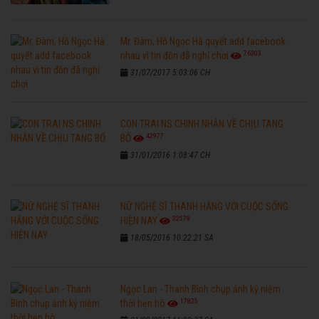
Mr. Đàm, Hồ Ngọc Hà quyết add facebook
76303
nhau vì tin đồn đã nghỉ chơi
31/07/2017 5:03:06 CH
CON TRAI NS CHINH NHẪN VỀ CHỊU TANG
42977
BỐ
31/01/2016 1:08:47 CH
NỮ NGHỆ SĨ THANH HẰNG VỚI CUỘC SỐNG
32579
HIỆN NAY
18/05/2016 10:22:21 SA
Ngọc Lan - Thanh Bình chụp ảnh kỷ niệm
17825
thời hẹn hò