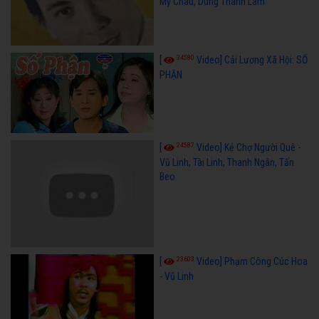
Mỹ Châu, Dũng Thanh Lâm
34580
[
Video] Cải Lương Xã Hội: SỐ
PHẬN
24587
[
Video] Kẻ Chợ Người Quê -
Vũ Linh, Tài Linh, Thanh Ngân, Tấn
Beo
23603
[
Video] Phạm Công Cúc Hoa
- Vũ Linh