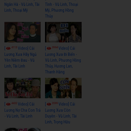
Ngân Hà - Vũ Linh, Tài
Tình - Vũ Linh, Thoại
Linh, Thoại Mỹ
Mỹ, Phương Hồng
Thủy
4113
3964
[
Video] Cải
[
Video] Cải
Lương Xưa Hãy Ngủ
Lương Xưa Đi Biển -
Yên Niềm Đau - Vũ
Vũ Linh, Phương Hồng
Linh, Tài Linh
Thủy, Hương Lan,
Thanh Hằng
4432
3599
[
Video] Cải
[
Video] Cải
Lương Nợ Cha Con Trả
Lương Xưa Còn
- Vũ Linh, Tài Linh
Duyên - Vũ Linh, Tài
Linh, Trọng Hữu