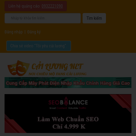
Liên hệ quảng cáo:
0932221090
Đăng nhập
|
Đăng ký
Chia sẻ video "Tôi yêu cải lương".