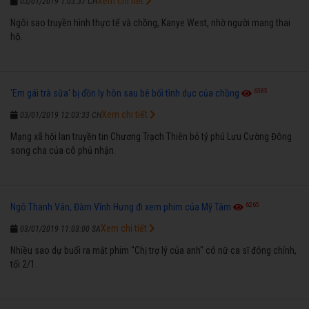
Xem chi tiết
03/01/2019 1:03:37 CH
Ngôi sao truyền hình thực tế và chồng, Kanye West, nhờ người mang thai
hộ.
6585
'Em gái trà sữa' bị đồn ly hôn sau bê bối tình dục của chồng
Xem chi tiết
03/01/2019 12:03:33 CH
Mạng xã hội lan truyền tin Chương Trạch Thiên bỏ tỷ phú Lưu Cường Đông
song cha của cô phủ nhận.
6265
Ngô Thanh Vân, Đàm Vĩnh Hưng đi xem phim của Mỹ Tâm
Xem chi tiết
03/01/2019 11:03:00 SA
Nhiều sao dự buổi ra mắt phim "Chị trợ lý của anh" có nữ ca sĩ đóng chính,
tối 2/1.