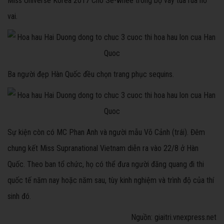
Miss Universe Korea 2017 Cho Se-whee trong bộ váy tua rua hở
vai.
Ba người đẹp Hàn Quốc đều chọn trang phục sequins.
Sự kiện còn có MC Phan Anh và người mẫu Võ Cảnh (trái). Đêm
chung kết Miss Supranational Vietnam diễn ra vào 22/8 ở Hàn
Quốc. Theo ban tổ chức, họ có thể đưa người đăng quang đi thi
quốc tế năm nay hoặc năm sau, tùy kinh nghiệm và trình độ của thí
sinh đó.
Nguồn: giaitri.vnexpress.net