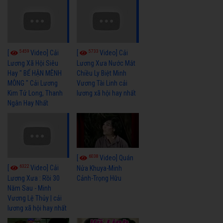
5459
5733
[
Video] Cải
[
Video] Cải
Lương Xã Hội Siêu
Lương Xưa Nước Mắt
Hay " BỂ HẬN MÊNH
Chiều Ly Biệt Minh
MÔNG " Cải Lương
Vương Tài Linh cải
Kim Tử Long, Thanh
lương xã hội hay nhất
Ngân Hay Nhất
6038
[
Video] Quán
6322
[
Video] Cải
Nửa Khuya-Minh
Cảnh-Trọng Hữu
Lương Xưa : Rồi 30
Năm Sau - Minh
Vương Lệ Thủy | cải
lương xã hội hay nhất