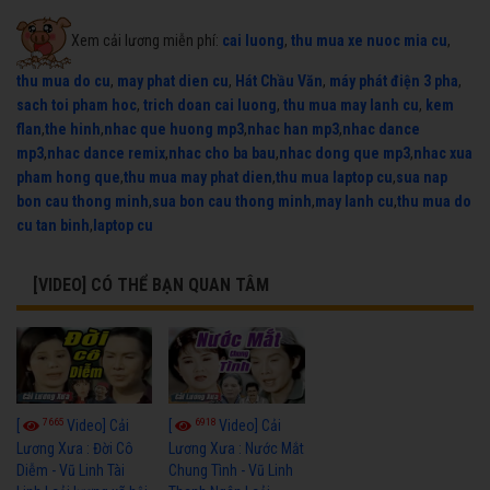
Xem cải lương miễn phí:
cai luong
,
thu mua xe nuoc mia cu
,
thu mua do cu
,
may phat dien cu
,
Hát Chầu Văn
,
máy phát điện 3 pha
,
sach toi pham hoc
,
trich doan cai luong
,
thu mua may lanh cu
,
kem
flan
,
the hinh
,
nhac que huong mp3
,
nhac han mp3
,
nhac dance
mp3
,
nhac dance remix
,
nhac cho ba bau
,
nhac dong que mp3
,
nhac xua
pham hong que
,
thu mua may phat dien
,
thu mua laptop cu
,
sua nap
bon cau thong minh
,
sua bon cau thong minh
,
may lanh cu
,
thu mua do
cu tan binh
,
laptop cu
[VIDEO] CÓ THỂ BẠN QUAN TÂM
7665
6918
[
Video] Cải
[
Video] Cải
Lương Xưa : Đời Cô
Lương Xưa : Nước Mắt
Diễm - Vũ Linh Tài
Chung Tình - Vũ Linh