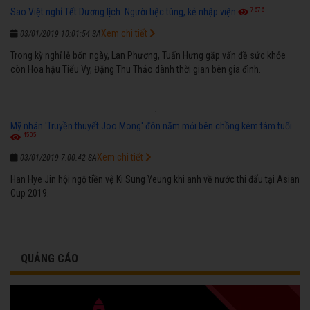
7676
Sao Việt nghỉ Tết Dương lịch: Người tiệc tùng, kẻ nhập viện
Xem chi tiết
03/01/2019 10:01:54 SA
Trong kỳ nghỉ lễ bốn ngày, Lan Phương, Tuấn Hưng gặp vấn đề sức khỏe
còn Hoa hậu Tiểu Vy, Đặng Thu Thảo dành thời gian bên gia đình.
Mỹ nhân 'Truyền thuyết Joo Mong' đón năm mới bên chồng kém tám tuổi
4505
Xem chi tiết
03/01/2019 7:00:42 SA
Han Hye Jin hội ngộ tiền vệ Ki Sung Yeung khi anh về nước thi đấu tại Asian
Cup 2019.
QUẢNG CÁO