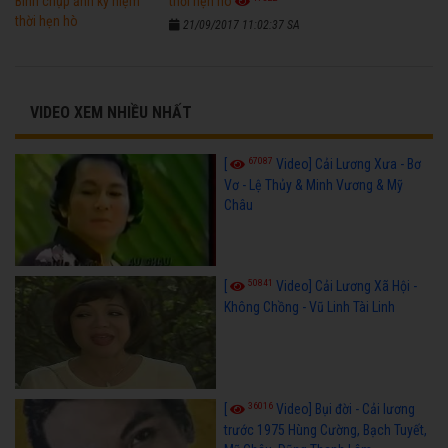
thời hẹn hò
21/09/2017 11:02:37 SA
VIDEO XEM NHIỀU NHẤT
67087
[
Video] Cải Lương Xưa - Bơ
Vơ - Lệ Thủy & Minh Vương & Mỹ
Châu
50841
[
Video] Cải Lương Xã Hội -
Không Chồng - Vũ Linh Tài Linh
36016
[
Video] Bụi đời - Cải lương
trước 1975 Hùng Cường, Bạch Tuyết,