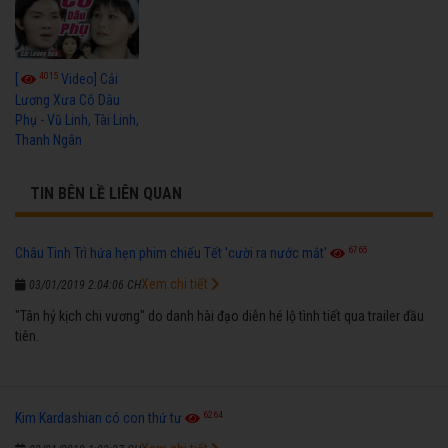
4015
[
Video] Cải
Lương Xưa Cô Dâu
Phụ - Vũ Linh, Tài Linh,
Thanh Ngân
TIN BÊN LỀ LIÊN QUAN
6765
Châu Tinh Trì hứa hẹn phim chiếu Tết 'cười ra nước mắt'
Xem chi tiết
03/01/2019 2:04:06 CH
"Tân hỷ kịch chi vương" do danh hài đạo diễn hé lộ tình tiết qua trailer đầu
tiên.
6264
Kim Kardashian có con thứ tư