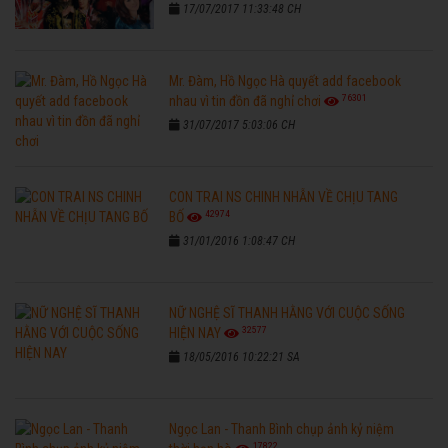
17/07/2017 11:33:48 CH
Mr. Đàm, Hồ Ngọc Hà quyết add facebook
76301
nhau vì tin đồn đã nghỉ chơi
31/07/2017 5:03:06 CH
CON TRAI NS CHINH NHẪN VỀ CHỊU TANG
42974
BỐ
31/01/2016 1:08:47 CH
NỮ NGHỆ SĨ THANH HẰNG VỚI CUỘC SỐNG
32577
HIỆN NAY
18/05/2016 10:22:21 SA
Ngọc Lan - Thanh Bình chụp ảnh kỷ niệm
17822