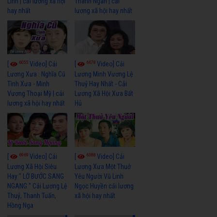
Linh | cải lương xã hội
Thanh Ngân | cải
hay nhất
lương xã hội hay nhất
6055
6678
[
Video] Cải
[
Video] Cải
Lương Xưa : Nghĩa Cũ
Lương Minh Vương Lệ
Tình Xưa - Minh
Thuỷ Hay Nhất - Cải
Vương Thoại Mỹ | cải
Lương Xã Hội Xưa Bất
lương xã hội hay nhất
Hủ
6969
6388
[
Video] Cải
[
Video] Cải
Lương Xã Hội Siêu
Lương Xưa Một Thuở
Hay " LỠ BƯỚC SANG
Yêu Người Vũ Linh
NGANG " Cải Lương Lệ
Ngọc Huyền cải lương
Thuỷ, Thanh Tuấn,
xã hội hay nhất
Hồng Nga