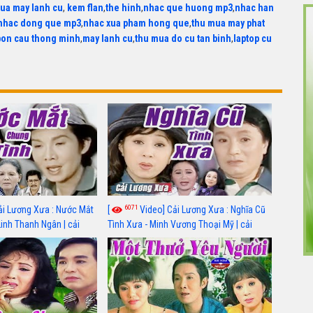
ua may lanh cu
,
kem flan
,
the hinh
,
nhac que huong mp3
,
nhac han
nhac dong que mp3
,
nhac xua pham hong que
,
thu mua may phat
bon cau thong minh
,
may lanh cu
,
thu mua do cu tan binh
,
laptop cu
6071
ải Lương Xưa : Nước Mắt
[
Video] Cải Lương Xưa : Nghĩa Cũ
Linh Thanh Ngân | cải
Tình Xưa - Minh Vương Thoại Mỹ | cải
 nhất
lương xã hội hay nhất