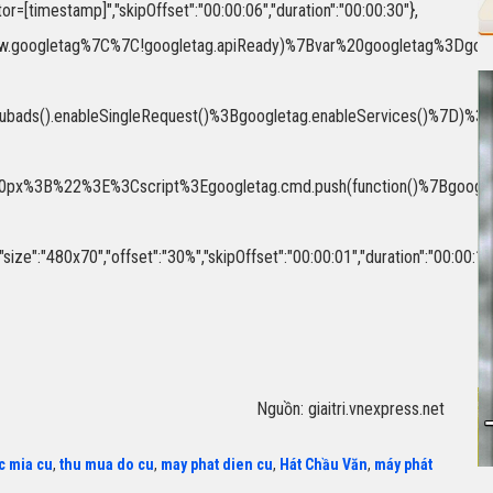
or=[timestamp]","skipOffset":"00:00:06","duration":"00:00:30"},
3Eif(!window.googletag%7C%7C!googletag.apiReady)%7Bvar%20goog
.pubads().enableSingleRequest()%3Bgoogletag.enableServices()%7D)
%3B%22%3E%3Cscript%3Egoogletag.cmd.push(function()%7Bgoogleta
480x70","offset":"30%","skipOffset":"00:00:01","duration":"00:00:15"
Nguồn: giaitri.vnexpress.net
c mia cu
,
thu mua do cu
,
may phat dien cu
,
Hát Chầu Văn
,
máy phát