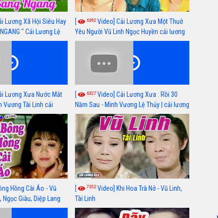
6392
ải Lương Xã Hội Siêu Hay
[
Video] Cải Lương Xưa Một Thuở
NGANG " Cải Lương Lệ
Yêu Người Vũ Linh Ngọc Huyền cải lương
n, Hồng Nga
xã hội hay nhất
6327
ải Lương Xưa Nước Mắt
[
Video] Cải Lương Xưa : Rồi 30
h Vương Tài Linh cải
Năm Sau - Minh Vương Lệ Thủy | cải lương
 nhất
xã hội hay nhất
7352
ông Hồng Cài Áo - Vũ
[
Video] Khi Hoa Trà Nở - Vũ Linh,
, Ngọc Giàu, Diệp Lang
Tài Linh