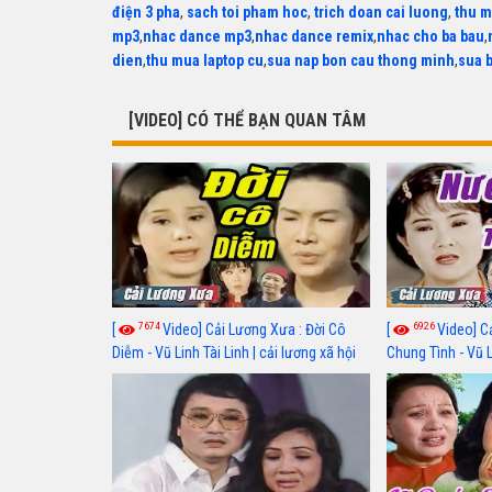
điện 3 pha
,
sach toi pham hoc
,
trich doan cai luong
,
thu m
mp3
,
nhac dance mp3
,
nhac dance remix
,
nhac cho ba bau
,
dien
,
thu mua laptop cu
,
sua nap bon cau thong minh
,
sua 
[VIDEO] CÓ THỂ BẠN QUAN TÂM
7674
6926
[
Video] Cải Lương Xưa : Đời Cô
[
Video] C
Diễm - Vũ Linh Tài Linh | cải lương xã hội
Chung Tình - Vũ 
hay nhất
lương xã hội hay