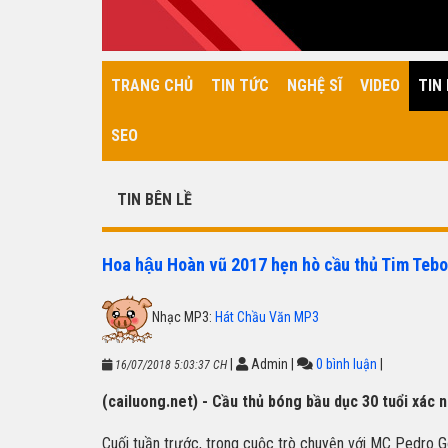
TRANG CHỦ
TIN TỨC
NGHỆ SĨ
VIDEO
TIN 
SEO
TIN BÊN LỀ
Hoa hậu Hoàn vũ 2017 hẹn hò cầu thủ Tim Teb
Nhạc MP3:
Hát Chầu Văn MP3
|
Admin
|
0 bình luận
|
16/07/2018 5:03:37 CH
(cailuong.net) - Cầu thủ bóng bầu dục 30 tuổi xác
Cuối tuần trước, trong cuộc trò chuyện với MC Pedro