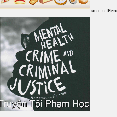
letag%3Dgoogletag%7C%7C%7Bcmd%3A%5B%5D%7D%2Csb%3Ddocument.get
%3B%3C%2Fscript%3E%3Cdiv%20id%3D%22div-
g.display(%22div-
}]}'