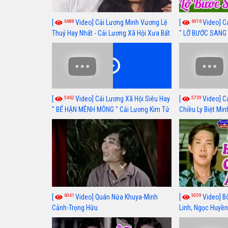
6688
6976
[
Video] Cải Lương Minh Vương Lệ
[
Video] C
Thuỷ Hay Nhất - Cải Lương Xã Hội Xưa Bất
" LỠ BƯỚC SANG 
Hủ
Thuỷ, Thanh Tuấ
5462
5739
[
Video] Cải Lương Xã Hội Siêu Hay
[
Video] C
" BỂ HẬN MÊNH MÔNG " Cải Lương Kim Tử
Chiều Ly Biệt Min
Long, Thanh Ngân Hay Nhất
lương xã hội hay
6041
9059
[
Video] Quán Nửa Khuya-Minh
[
Video] B
Cảnh-Trọng Hữu
Linh, Ngọc Huyền