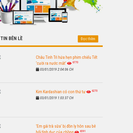
TIN BÊN LỀ
Đọc thêm
Châu Tinh Trì hứa hẹn phim chiếu Tết
6770
'cười ra nước mắt'
03/01/2019 2:04:06 CH
6270
Kim Kardashian có con thứ tư
03/01/2019 1:03:37 CH
'Em gái trà sữa' bị đồn ly hôn sau bê
6591
bối tình dục của chồng