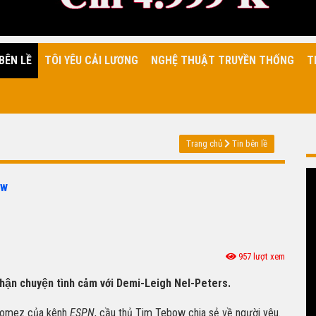
BÊN LỀ
TÔI YÊU CẢI LƯƠNG
NGHỆ THUẬT TRUYỀN THỐNG
T
Trang chủ
Tin bên lề
ow
957 lượt xem
 nhận chuyện tình cảm với Demi-Leigh Nel-Peters.
 Gomez của kênh
ESPN
, cầu thủ Tim Tebow chia sẻ về người yêu.