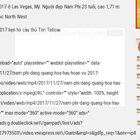
17 ở Las Vegas, Mỹ. Người đẹp Nam Phi 23 tuổi, cao 1,71 m.
ọc North West.
Like Fanpage Để Ủng Hộ Chúng Tôi Duy Trì Website
ad="auto" playsinline="" webkit-playsinline="" data-
7/11/27/nam-phi-dang-quang-hoa-hau-hoan-vu-2017-
video/video/web/mp4/2017/11/27/nam-phi-dang-quang-hoa-hau-
ication/x-mpegURL" controls="" style="width: 100%; height:
aitri/video/web/mp4/2017/11/27/nam-phi-dang-quang-hoa-hau-
Powered by
netcore.vn
"" max-mode="360" active-mode="360" ads=''
pubads.g.doubleclick.net\/gampad\/live\/ads?
973503\/video.vnexpress.net\/Giaitri&impl=s&gdfp_req=1&env=vp&out