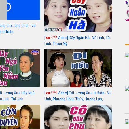
óng Gió Làng Chài - Vũ
hánh Tuấn
3768
[
Video] Dãy Ngân Hà - Vũ Linh, Tài
Linh, Thoại Mỹ
3966
ải Lương Xưa Hãy Ngủ
[
Video] Cải Lương Xưa Đi Biển - Vũ
 Linh, Tài Linh
Linh, Phương Hồng Thủy, Hương Lan,
Thanh Hằng