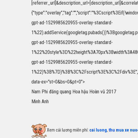
[referrer_url]&description_url=[description_url]&correlat
{"type":"overlay","tag":"","script":"%3Cscript%
gpt-ad-1529985620955-overlay-standard-
1%22).addService(googletag.pubads())%3Bgoogletag
gpt-ad-1529985620955-overlay-standard-
1%22%20style%3D%22height%3A70px%3Bwidth%3A480px
gpt-ad-1529985620955-overlay-standard-
1%22)%3B%7D)%3B%3C%2Fscript%3E%3C%2Fdiv%3E","size":"
data-ex="st=0&bs=0&pt=0">
Nam Phi đăng quang Hoa hậu Hoàn vũ 2017
Minh Anh
Xem cải lương miễn phí:
cai luong
,
thu mua xe nuo