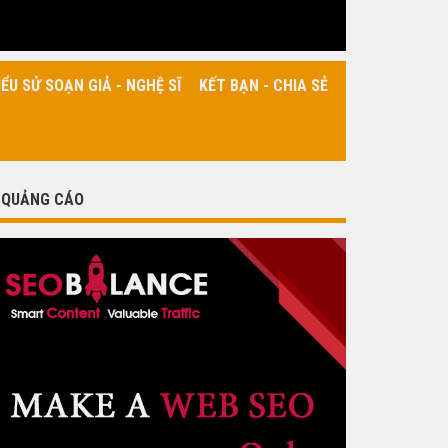
IỂU SỬ SOẠN GIẢ - NGHỆ SĨ
KẾT BẠN - CHIA SẺ
QUẢNG CÁO