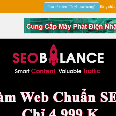
Đăng nhập
Chia sẻ video "Tôi yêu cải lương".