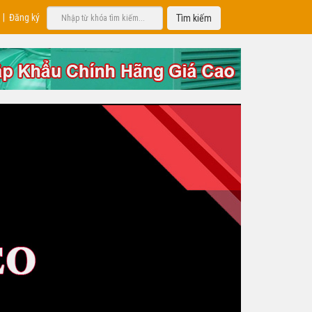
|
Đăng ký