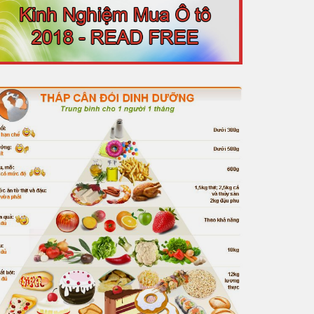
put=vast&unviewed_position_start=1&url=