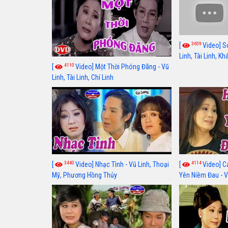
3659
[
Video] S
Linh, Tài Linh, K
4110
[
Video] Một Thời Phóng Đãng - Vũ
Linh, Tài Linh, Chí Linh
3440
4114
[
Video] Nhạc Tình - Vũ Linh, Thoại
[
Video] C
Mỹ, Phương Hồng Thủy
Yên Niềm Đau - Vũ