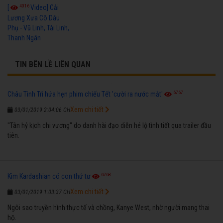
4016
[
Video] Cải
Lương Xưa Cô Dâu
Phụ - Vũ Linh, Tài Linh,
Thanh Ngân
TIN BÊN LỀ LIÊN QUAN
6767
Châu Tinh Trì hứa hẹn phim chiếu Tết 'cười ra nước mắt'
Xem chi tiết
03/01/2019 2:04:06 CH
"Tân hỷ kịch chi vương" do danh hài đạo diễn hé lộ tình tiết qua trailer đầu
tiên.
6268
Kim Kardashian có con thứ tư
Xem chi tiết
03/01/2019 1:03:37 CH
Ngôi sao truyền hình thực tế và chồng, Kanye West, nhờ người mang thai
hộ.