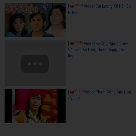
34584
[
Video] Cải Lương Xã Hội: SỐ
PHẬN
24589
[
Video] Kẻ Chợ Người Quê -
Vũ Linh, Tài Linh, Thanh Ngân, Tấn
Beo
23606
[
Video] Phạm Công Cúc Hoa
- Vũ Linh