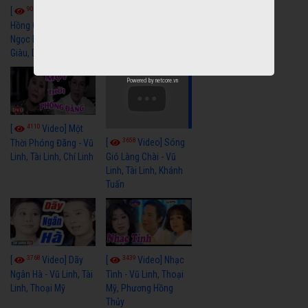
9058
7351
[
Video] Bông
[
Video] Khi
Hồng Cài Áo - Vũ Linh,
Hoa Trà Nở - Vũ Linh,
Ngọc Huyền, Ngọc
Tài Linh
Giàu, Diệp Lang
Powered by
netcore.vn
4110
[
Video] Một
3658
[
Video] Sóng
Thời Phóng Đãng - Vũ
Linh, Tài Linh, Chí Linh
Gió Làng Chài - Vũ
Linh, Tài Linh, Khánh
Tuấn
3768
3439
[
Video] Dãy
[
Video] Nhạc
Ngân Hà - Vũ Linh, Tài
Tình - Vũ Linh, Thoại
Linh, Thoại Mỹ
Mỹ, Phương Hồng
Thủy