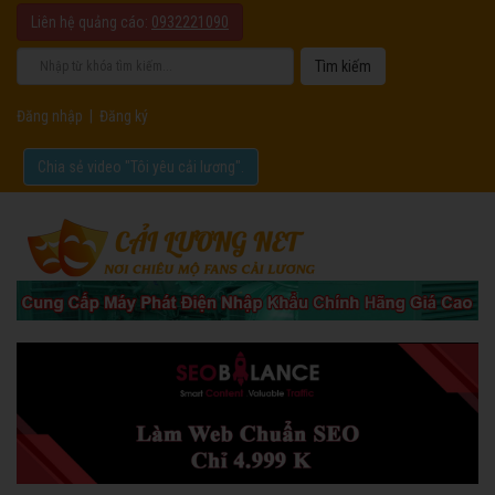
Liên hệ quảng cáo:
0932221090
Đăng nhập
|
Đăng ký
Chia sẻ video "Tôi yêu cải lương".