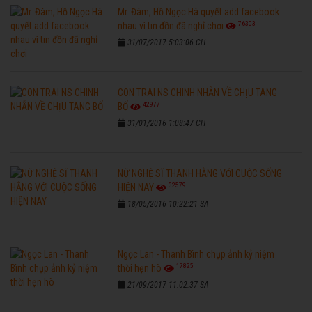
Mr. Đàm, Hồ Ngọc Hà quyết add facebook
76303
nhau vì tin đồn đã nghỉ chơi
31/07/2017 5:03:06 CH
CON TRAI NS CHINH NHẪN VỀ CHỊU TANG
42977
BỐ
31/01/2016 1:08:47 CH
NỮ NGHỆ SĨ THANH HẰNG VỚI CUỘC SỐNG
32579
HIỆN NAY
18/05/2016 10:22:21 SA
Ngọc Lan - Thanh Bình chụp ảnh kỷ niệm
17825
thời hẹn hò
21/09/2017 11:02:37 SA