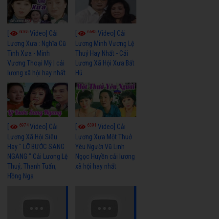
6065
6685
[
Video] Cải
[
Video] Cải
Lương Xưa : Nghĩa Cũ
Lương Minh Vương Lệ
Tình Xưa - Minh
Thuỷ Hay Nhất - Cải
Vương Thoại Mỹ | cải
Lương Xã Hội Xưa Bất
lương xã hội hay nhất
Hủ
6974
6391
[
Video] Cải
[
Video] Cải
Lương Xã Hội Siêu
Lương Xưa Một Thuở
Hay " LỠ BƯỚC SANG
Yêu Người Vũ Linh
NGANG " Cải Lương Lệ
Ngọc Huyền cải lương
Thuỷ, Thanh Tuấn,
xã hội hay nhất
Hồng Nga