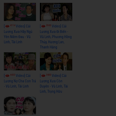
4114
3965
[
Video] Cải
[
Video] Cải
Lương Xưa Hãy Ngủ
Lương Xưa Đi Biển -
Yên Niềm Đau - Vũ
Vũ Linh, Phương Hồng
Linh, Tài Linh
Thủy, Hương Lan,
Thanh Hằng
4433
3600
[
Video] Cải
[
Video] Cải
Lương Nợ Cha Con Trả
Lương Xưa Còn
- Vũ Linh, Tài Linh
Duyên - Vũ Linh, Tài
Linh, Trọng Hữu