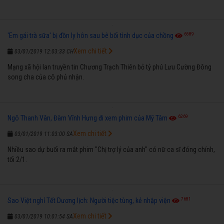
6589
'Em gái trà sữa' bị đồn ly hôn sau bê bối tình dục của chồng
Xem chi tiết
03/01/2019 12:03:33 CH
Mạng xã hội lan truyền tin Chương Trạch Thiên bỏ tỷ phú Lưu Cường Đông
song cha của cô phủ nhận.
6269
Ngô Thanh Vân, Đàm Vĩnh Hưng đi xem phim của Mỹ Tâm
Xem chi tiết
03/01/2019 11:03:00 SA
Nhiều sao dự buổi ra mắt phim "Chị trợ lý của anh" có nữ ca sĩ đóng chính,
tối 2/1.
7681
Sao Việt nghỉ Tết Dương lịch: Người tiệc tùng, kẻ nhập viện
Xem chi tiết
03/01/2019 10:01:54 SA