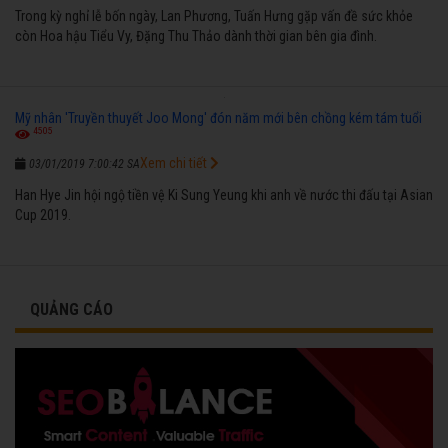
Trong kỳ nghỉ lễ bốn ngày, Lan Phương, Tuấn Hưng gặp vấn đề sức khỏe
còn Hoa hậu Tiểu Vy, Đặng Thu Thảo dành thời gian bên gia đình.
Mỹ nhân 'Truyền thuyết Joo Mong' đón năm mới bên chồng kém tám tuổi
4505
Xem chi tiết
03/01/2019 7:00:42 SA
Han Hye Jin hội ngộ tiền vệ Ki Sung Yeung khi anh về nước thi đấu tại Asian
Cup 2019.
QUẢNG CÁO