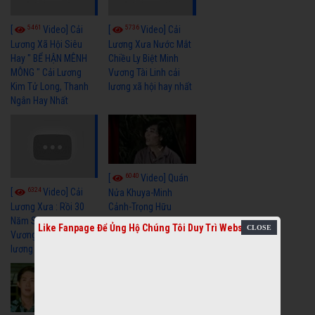
5461
5736
[
Video] Cải
[
Video] Cải
Lương Xã Hội Siêu
Lương Xưa Nước Mắt
Hay " BỂ HẬN MÊNH
Chiều Ly Biệt Minh
MÔNG " Cải Lương
Vương Tài Linh cải
Kim Tử Long, Thanh
lương xã hội hay nhất
Ngân Hay Nhất
6040
[
Video] Quán
6324
[
Video] Cải
Nửa Khuya-Minh
Cảnh-Trọng Hữu
Lương Xưa : Rồi 30
Năm Sau - Minh
Like Fanpage Để Ủng Hộ Chúng Tôi Duy Trì Website
Vương Lệ Thủy | cải
lương xã hội hay nhất