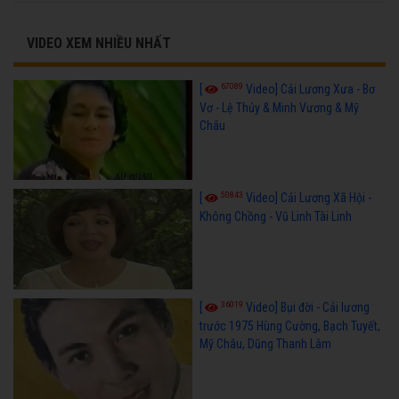
VIDEO XEM NHIỀU NHẤT
67089
[
Video] Cải Lương Xưa - Bơ
Vơ - Lệ Thủy & Minh Vương & Mỹ
Châu
50843
[
Video] Cải Lương Xã Hội -
Không Chồng - Vũ Linh Tài Linh
36019
[
Video] Bụi đời - Cải lương
trước 1975 Hùng Cường, Bạch Tuyết,
Mỹ Châu, Dũng Thanh Lâm