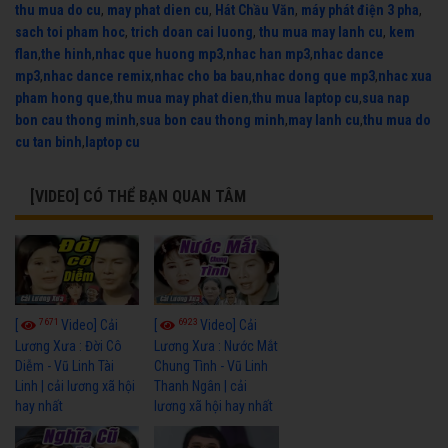
thu mua do cu
,
may phat dien cu
,
Hát Chầu Văn
,
máy phát điện 3 pha
,
sach toi pham hoc
,
trich doan cai luong
,
thu mua may lanh cu
,
kem
flan
,
the hinh
,
nhac que huong mp3
,
nhac han mp3
,
nhac dance
mp3
,
nhac dance remix
,
nhac cho ba bau
,
nhac dong que mp3
,
nhac xua
pham hong que
,
thu mua may phat dien
,
thu mua laptop cu
,
sua nap
bon cau thong minh
,
sua bon cau thong minh
,
may lanh cu
,
thu mua do
cu tan binh
,
laptop cu
[VIDEO] CÓ THỂ BẠN QUAN TÂM
7671
6923
[
Video] Cải
[
Video] Cải
Lương Xưa : Đời Cô
Lương Xưa : Nước Mắt
Diễm - Vũ Linh Tài
Chung Tình - Vũ Linh
Linh | cải lương xã hội
Thanh Ngân | cải
hay nhất
lương xã hội hay nhất