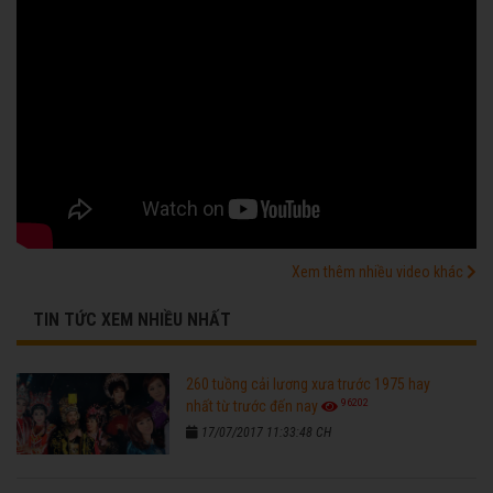
Xem thêm nhiều video khác
TIN TỨC XEM NHIỀU NHẤT
260 tuồng cải lương xưa trước 1975 hay
96202
nhất từ trước đến nay
17/07/2017 11:33:48 CH