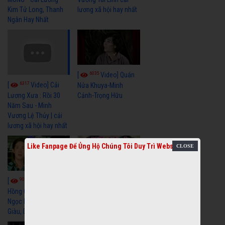
Kim Tử Long, Thanh
lương xã hội hay nhất
Ngân Hay Nhất
6035
[
Video] Quán
6317
[
Video] Cải
Nửa Khuya-Minh
Cảnh-Trọng Hữu
Lương Xưa : Rồi 30
Năm Sau - Minh
Vương Lệ Thủy | cải
lương xã hội hay nhất
Like Fanpage Để Ủng Hộ Chúng Tôi Duy Trì Website
9050
7343
[
Video] Bông
[
Video] Khi
Hồng Cài Áo - Vũ Linh,
Hoa Trà Nở - Vũ Linh,
Ngọc Huyền, Ngọc
Tài Linh
Giàu, Diệp Lang