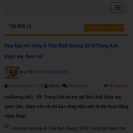
TIN BÊN LỀ
Trang chủ
Tin bên lề
Hoa hậu nhí châu Á Thái Bình Dương 2018 Trang Anh
được mẹ theo sát
Nhạc MP3:
Hát Chầu Văn MP3
|
Admin
|
0 bình luận
|
931 lượt xem
07/08/2018 3:02:11 CH
(cailuong.net) - Bé Trang Anh và em gái Bảo Anh được mẹ
quan tâm, chăm sóc và chỉ bảo từng việc nhỏ từ khi hoạt động
nghệ thuật.