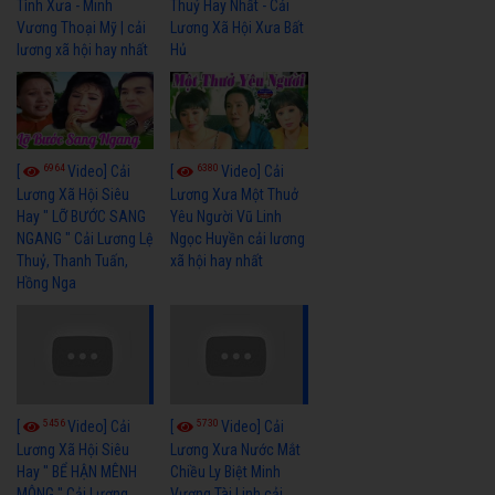
Tình Xưa - Minh
Thuỷ Hay Nhất - Cải
Vương Thoại Mỹ | cải
Lương Xã Hội Xưa Bất
lương xã hội hay nhất
Hủ
6964
6380
[
Video] Cải
[
Video] Cải
Lương Xã Hội Siêu
Lương Xưa Một Thuở
Hay " LỠ BƯỚC SANG
Yêu Người Vũ Linh
NGANG " Cải Lương Lệ
Ngọc Huyền cải lương
Thuỷ, Thanh Tuấn,
xã hội hay nhất
Hồng Nga
5456
5730
[
Video] Cải
[
Video] Cải
Lương Xã Hội Siêu
Lương Xưa Nước Mắt
Hay " BỂ HẬN MÊNH
Chiều Ly Biệt Minh
MÔNG " Cải Lương
Vương Tài Linh cải