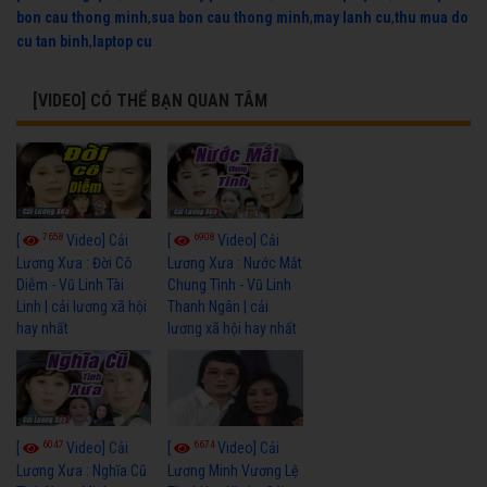
bon cau thong minh
,
sua bon cau thong minh
,
may lanh cu
,
thu mua do
cu tan binh
,
laptop cu
[VIDEO] CÓ THỂ BẠN QUAN TÂM
7658
6908
[
Video] Cải
[
Video] Cải
Lương Xưa : Đời Cô
Lương Xưa : Nước Mắt
Diễm - Vũ Linh Tài
Chung Tình - Vũ Linh
Linh | cải lương xã hội
Thanh Ngân | cải
hay nhất
lương xã hội hay nhất
6047
6674
[
Video] Cải
[
Video] Cải
Lương Xưa : Nghĩa Cũ
Lương Minh Vương Lệ