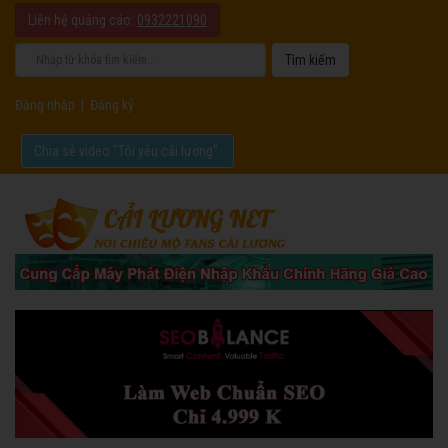
Liên hệ quảng cáo:
0932221090
Đăng nhập
|
Đăng ký
Chia sẻ video "Tôi yêu cải lương".