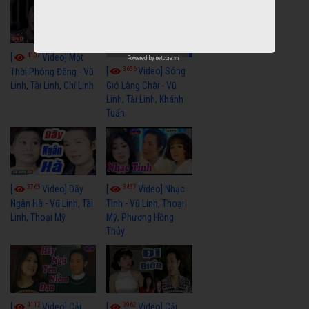
4107
[
Video] Một
Powered by
netcore.vn
3656
[
Video] Sóng
Thời Phóng Đãng - Vũ
Linh, Tài Linh, Chí Linh
Gió Làng Chài - Vũ
Linh, Tài Linh, Khánh
Tuấn
3765
3437
[
Video] Dãy
[
Video] Nhạc
Ngân Hà - Vũ Linh, Tài
Tình - Vũ Linh, Thoại
Linh, Thoại Mỹ
Mỹ, Phương Hồng
Thủy
4112
3962
[
Video] Cải
[
Video] Cải