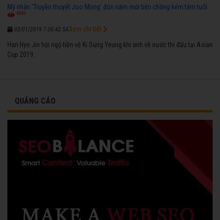
Mỹ nhân 'Truyền thuyết Joo Mong' đón năm mới bên chồng kém tám tuổi
4500
Xem chi tiết
03/01/2019 7:00:42 SA
Han Hye Jin hội ngộ tiền vệ Ki Sung Yeung khi anh về nước thi đấu tại Asian
Cup 2019.
QUẢNG CÁO