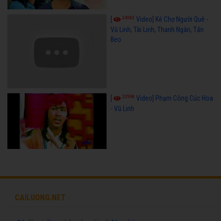
24582
[
Video] Kẻ Chợ Người Quê -
Vũ Linh, Tài Linh, Thanh Ngân, Tấn
Beo
23598
[
Video] Phạm Công Cúc Hoa
- Vũ Linh
CAILUONG.NET