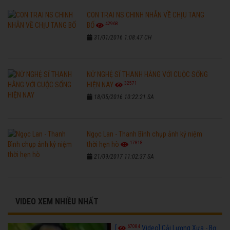
CON TRAI NS CHINH NHẪN VỀ CHỊU TANG
42968
BỐ
31/01/2016 1:08:47 CH
NỮ NGHỆ SĨ THANH HẰNG VỚI CUỘC SỐNG
32571
HIỆN NAY
18/05/2016 10:22:21 SA
Ngọc Lan - Thanh Bình chụp ảnh kỷ niệm
17818
thời hẹn hò
21/09/2017 11:02:37 SA
VIDEO XEM NHIỀU NHẤT
67084
[
Video] Cải Lương Xưa - Bơ