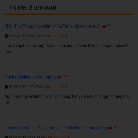
TIN BÊN LỀ LIÊN QUAN
6760
Châu Tinh Trì hứa hẹn phim chiếu Tết 'cười ra nước mắt'
Xem chi tiết
03/01/2019 2:04:06 CH
"Tân hỷ kịch chi vương" do danh hài đạo diễn hé lộ tình tiết qua trailer đầu
tiên.
6259
Kim Kardashian có con thứ tư
Xem chi tiết
03/01/2019 1:03:37 CH
Ngôi sao truyền hình thực tế và chồng, Kanye West, nhờ người mang thai
hộ.
6578
'Em gái trà sữa' bị đồn ly hôn sau bê bối tình dục của chồng
Xem chi tiết
03/01/2019 12:03:33 CH