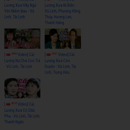
Lương Xưa Hãy Ngủ
Lương Xưa Đi Biển -
Yên Niềm Đau - Vũ
Vũ Linh, Phương Hồng
Linh, Tài Linh
Thủy, Hương Lan,
Thanh Hằng
4430
3597
[
Video] Cải
[
Video] Cải
Lương Nợ Cha Con Trả
Lương Xưa Còn
- Vũ Linh, Tài Linh
Duyên - Vũ Linh, Tài
Linh, Trọng Hữu
4010
[
Video] Cải
Lương Xưa Cô Dâu
Phụ - Vũ Linh, Tài Linh,
Thanh Ngân