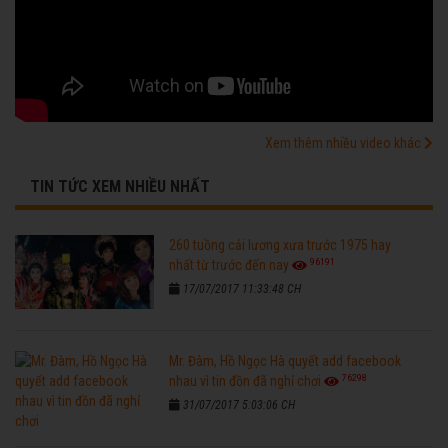
Xem thêm nhiều video khác
TIN TỨC XEM NHIỀU NHẤT
260 tuồng cải lương xưa trước 1975 hay
96191
nhất từ trước đến nay
17/07/2017 11:33:48 CH
Mr. Đàm, Hồ Ngọc Hà quyết add facebook
76298
nhau vì tin đồn đã nghỉ chơi
31/07/2017 5:03:06 CH