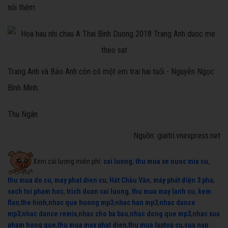
nói thêm.
Trang Anh và Bảo Anh còn có một em trai hai tuổi - Nguyễn Ngọc
Bình Minh.
Thu Ngân
Nguồn: giaitri.vnexpress.net
Xem cải lương miễn phí:
cai luong
,
thu mua xe nuoc mia cu
,
thu mua do cu
,
may phat dien cu
,
Hát Chầu Văn
,
máy phát điện 3 pha
,
sach toi pham hoc
,
trich doan cai luong
,
thu mua may lanh cu
,
kem
flan
,
the hinh
,
nhac que huong mp3
,
nhac han mp3
,
nhac dance
mp3
,
nhac dance remix
,
nhac cho ba bau
,
nhac dong que mp3
,
nhac xua
pham hong que
,
thu mua may phat dien
,
thu mua laptop cu
,
sua nap