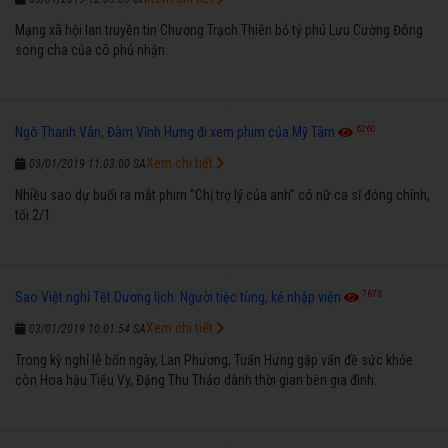
Mạng xã hội lan truyền tin Chương Trạch Thiên bỏ tỷ phú Lưu Cường Đông
song cha của cô phủ nhận.
6260
Ngô Thanh Vân, Đàm Vĩnh Hưng đi xem phim của Mỹ Tâm
Xem chi tiết
03/01/2019 11:03:00 SA
Nhiều sao dự buổi ra mắt phim "Chị trợ lý của anh" có nữ ca sĩ đóng chính,
tối 2/1.
7673
Sao Việt nghỉ Tết Dương lịch: Người tiệc tùng, kẻ nhập viện
Xem chi tiết
03/01/2019 10:01:54 SA
Trong kỳ nghỉ lễ bốn ngày, Lan Phương, Tuấn Hưng gặp vấn đề sức khỏe
còn Hoa hậu Tiểu Vy, Đặng Thu Thảo dành thời gian bên gia đình.