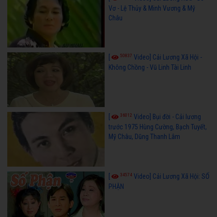
Vơ - Lệ Thủy & Minh Vương & Mỹ
Châu
50837
[
Video] Cải Lương Xã Hội -
Không Chồng - Vũ Linh Tài Linh
36012
[
Video] Bụi đời - Cải lương
trước 1975 Hùng Cường, Bạch Tuyết,
Mỹ Châu, Dũng Thanh Lâm
34574
[
Video] Cải Lương Xã Hội: SỐ
PHẬN