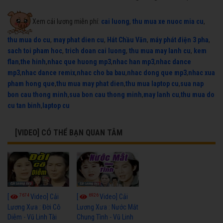
Xem cải lương miễn phí:
cai luong
,
thu mua xe nuoc mia cu
,
thu mua do cu
,
may phat dien cu
,
Hát Chầu Văn
,
máy phát điện 3 pha
,
sach toi pham hoc
,
trich doan cai luong
,
thu mua may lanh cu
,
kem
flan
,
the hinh
,
nhac que huong mp3
,
nhac han mp3
,
nhac dance
mp3
,
nhac dance remix
,
nhac cho ba bau
,
nhac dong que mp3
,
nhac xua
pham hong que
,
thu mua may phat dien
,
thu mua laptop cu
,
sua nap
bon cau thong minh
,
sua bon cau thong minh
,
may lanh cu
,
thu mua do
cu tan binh
,
laptop cu
[VIDEO] CÓ THỂ BẠN QUAN TÂM
7674
6926
[
Video] Cải
[
Video] Cải
Lương Xưa : Đời Cô
Lương Xưa : Nước Mắt
Diễm - Vũ Linh Tài
Chung Tình - Vũ Linh