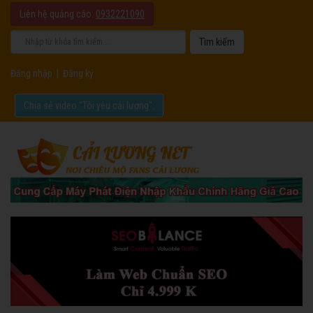
Liên hệ quảng cáo:
0932221090
Đăng nhập
|
Đăng ký
Chia sẻ video "Tôi yêu cải lương".