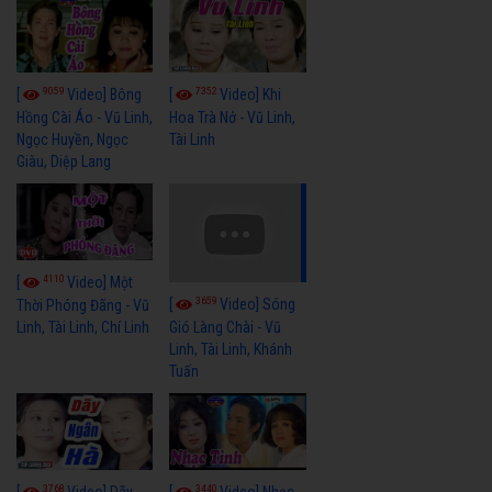
9059
7352
[
Video] Bông
[
Video] Khi
Hồng Cài Áo - Vũ Linh,
Hoa Trà Nở - Vũ Linh,
Ngọc Huyền, Ngọc
Tài Linh
Giàu, Diệp Lang
4110
[
Video] Một
3659
[
Video] Sóng
Thời Phóng Đãng - Vũ
Linh, Tài Linh, Chí Linh
Gió Làng Chài - Vũ
Linh, Tài Linh, Khánh
Tuấn
3768
3440
[
Video] Dãy
[
Video] Nhạc