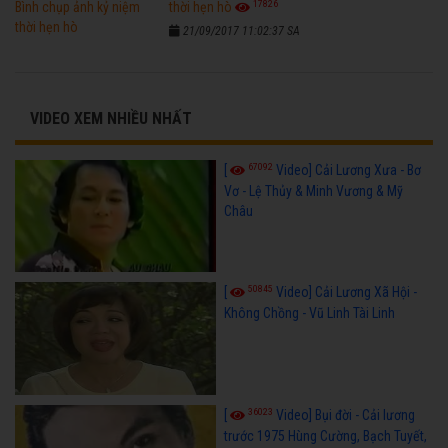
17826
thời hẹn hò
21/09/2017 11:02:37 SA
VIDEO XEM NHIỀU NHẤT
67092
[
Video] Cải Lương Xưa - Bơ
Vơ - Lệ Thủy & Minh Vương & Mỹ
Châu
50845
[
Video] Cải Lương Xã Hội -
Không Chồng - Vũ Linh Tài Linh
36023
[
Video] Bụi đời - Cải lương
trước 1975 Hùng Cường, Bạch Tuyết,