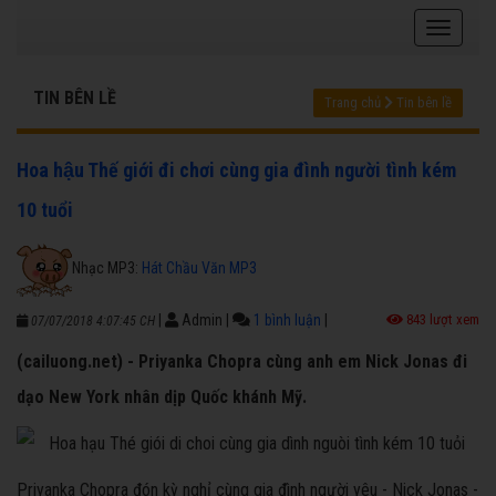
TIN BÊN LỀ
Trang chủ
Tin bên lề
Hoa hậu Thế giới đi chơi cùng gia đình người tình kém
10 tuổi
Nhạc MP3:
Hát Chầu Văn MP3
|
Admin
|
1 bình luận
|
843 lượt xem
07/07/2018 4:07:45 CH
(cailuong.net) - Priyanka Chopra cùng anh em Nick Jonas đi
dạo New York nhân dịp Quốc khánh Mỹ.
Priyanka Chopra đón kỳ nghỉ cùng gia đình người yêu - Nick Jonas -