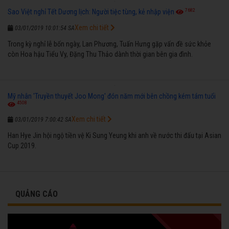
7682
Sao Việt nghỉ Tết Dương lịch: Người tiệc tùng, kẻ nhập viện
Xem chi tiết
03/01/2019 10:01:54 SA
Trong kỳ nghỉ lễ bốn ngày, Lan Phương, Tuấn Hưng gặp vấn đề sức khỏe
còn Hoa hậu Tiểu Vy, Đặng Thu Thảo dành thời gian bên gia đình.
Mỹ nhân 'Truyền thuyết Joo Mong' đón năm mới bên chồng kém tám tuổi
4508
Xem chi tiết
03/01/2019 7:00:42 SA
Han Hye Jin hội ngộ tiền vệ Ki Sung Yeung khi anh về nước thi đấu tại Asian
Cup 2019.
QUẢNG CÁO