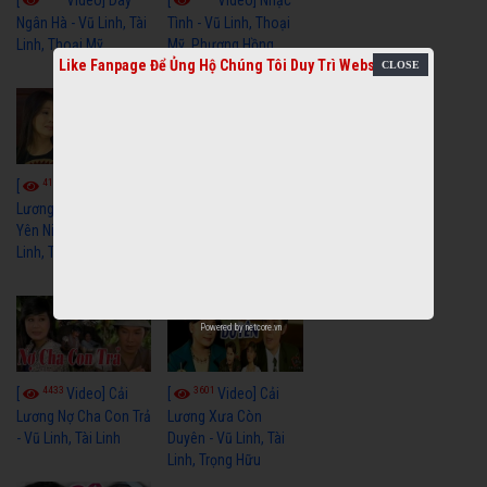
Ngân Hà - Vũ Linh, Tài
Tình - Vũ Linh, Thoại
Linh, Thoại Mỹ
Mỹ, Phương Hồng
Like Fanpage Để Ủng Hộ Chúng Tôi Duy Trì Website
Thủy
4114
3966
[
Video] Cải
[
Video] Cải
Lương Xưa Hãy Ngủ
Lương Xưa Đi Biển -
Yên Niềm Đau - Vũ
Vũ Linh, Phương Hồng
Linh, Tài Linh
Thủy, Hương Lan,
Thanh Hằng
Powered by
netcore.vn
4433
3601
[
Video] Cải
[
Video] Cải
Lương Nợ Cha Con Trả
Lương Xưa Còn
- Vũ Linh, Tài Linh
Duyên - Vũ Linh, Tài
Linh, Trọng Hữu