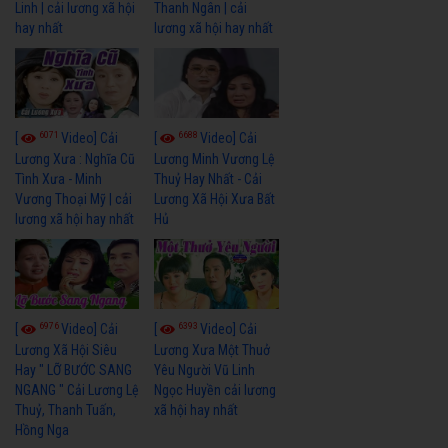
Linh | cải lương xã hội
Thanh Ngân | cải
hay nhất
lương xã hội hay nhất
6071
6688
[
Video] Cải
[
Video] Cải
Lương Xưa : Nghĩa Cũ
Lương Minh Vương Lệ
Tình Xưa - Minh
Thuỷ Hay Nhất - Cải
Vương Thoại Mỹ | cải
Lương Xã Hội Xưa Bất
lương xã hội hay nhất
Hủ
6976
6393
[
Video] Cải
[
Video] Cải
Lương Xã Hội Siêu
Lương Xưa Một Thuở
Hay " LỠ BƯỚC SANG
Yêu Người Vũ Linh
NGANG " Cải Lương Lệ
Ngọc Huyền cải lương
Thuỷ, Thanh Tuấn,
xã hội hay nhất
Hồng Nga