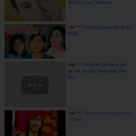
Mỹ Châu, Dũng Thanh Lâm
34585
[
Video] Cải Lương Xã Hội: SỐ
PHẬN
24592
[
Video] Kẻ Chợ Người Quê -
Vũ Linh, Tài Linh, Thanh Ngân, Tấn
Beo
23610
[
Video] Phạm Công Cúc Hoa
- Vũ Linh