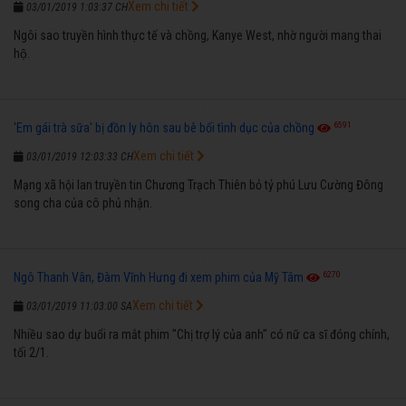
Xem chi tiết
03/01/2019 1:03:37 CH
Ngôi sao truyền hình thực tế và chồng, Kanye West, nhờ người mang thai
hộ.
6591
'Em gái trà sữa' bị đồn ly hôn sau bê bối tình dục của chồng
Xem chi tiết
03/01/2019 12:03:33 CH
Mạng xã hội lan truyền tin Chương Trạch Thiên bỏ tỷ phú Lưu Cường Đông
song cha của cô phủ nhận.
6270
Ngô Thanh Vân, Đàm Vĩnh Hưng đi xem phim của Mỹ Tâm
Xem chi tiết
03/01/2019 11:03:00 SA
Nhiều sao dự buổi ra mắt phim "Chị trợ lý của anh" có nữ ca sĩ đóng chính,
tối 2/1.