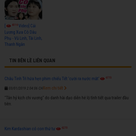
4016
[
Video] Cải
Lương Xưa Cô Dâu
Phụ - Vũ Linh, Tài Linh,
Thanh Ngân
TIN BÊN LỀ LIÊN QUAN
6770
Châu Tinh Trì hứa hẹn phim chiếu Tết 'cười ra nước mắt'
Xem chi tiết
03/01/2019 2:04:06 CH
"Tân hỷ kịch chi vương" do danh hài đạo diễn hé lộ tình tiết qua trailer đầu
tiên.
6270
Kim Kardashian có con thứ tư