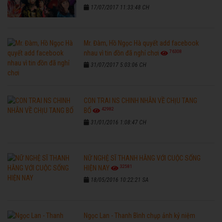
17/07/2017 11:33:48 CH
Mr. Đàm, Hồ Ngọc Hà quyết add facebook
76308
nhau vì tin đồn đã nghỉ chơi
31/07/2017 5:03:06 CH
CON TRAI NS CHINH NHẪN VỀ CHỊU TANG
42982
BỐ
31/01/2016 1:08:47 CH
NỮ NGHỆ SĨ THANH HẰNG VỚI CUỘC SỐNG
32581
HIỆN NAY
18/05/2016 10:22:21 SA
Ngọc Lan - Thanh Bình chụp ảnh kỷ niệm