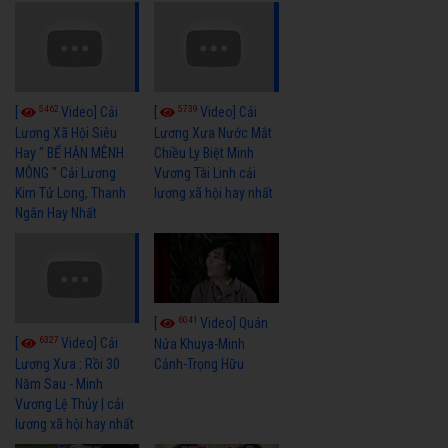
5462
5739
[
Video] Cải
[
Video] Cải
Lương Xã Hội Siêu
Lương Xưa Nước Mắt
Hay " BỂ HẬN MÊNH
Chiều Ly Biệt Minh
MÔNG " Cải Lương
Vương Tài Linh cải
Kim Tử Long, Thanh
lương xã hội hay nhất
Ngân Hay Nhất
6041
[
Video] Quán
6327
[
Video] Cải
Nửa Khuya-Minh
Cảnh-Trọng Hữu
Lương Xưa : Rồi 30
Năm Sau - Minh
Vương Lệ Thủy | cải
lương xã hội hay nhất