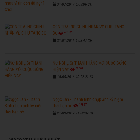
31/07/2017 5:03:06 CH
CON TRAI NS CHINH NHẪN VỀ CHỊU TANG
42982
BỐ
31/01/2016 1:08:47 CH
NỮ NGHỆ SĨ THANH HẰNG VỚI CUỘC SỐNG
32581
HIỆN NAY
18/05/2016 10:22:21 SA
Ngọc Lan - Thanh Bình chụp ảnh kỷ niệm
17827
thời hẹn hò
21/09/2017 11:02:37 SA