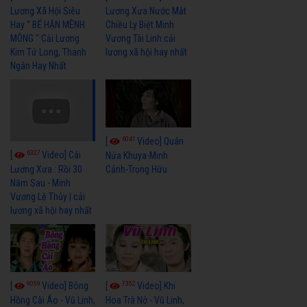
Lương Xã Hội Siêu
Lương Xưa Nước Mắt
Hay " BỂ HẬN MÊNH
Chiều Ly Biệt Minh
MÔNG " Cải Lương
Vương Tài Linh cải
Kim Tử Long, Thanh
lương xã hội hay nhất
Ngân Hay Nhất
6041
[
Video] Quán
6327
[
Video] Cải
Nửa Khuya-Minh
Cảnh-Trọng Hữu
Lương Xưa : Rồi 30
Năm Sau - Minh
Vương Lệ Thủy | cải
lương xã hội hay nhất
9059
7352
[
Video] Bông
[
Video] Khi
Hồng Cài Áo - Vũ Linh,
Hoa Trà Nở - Vũ Linh,