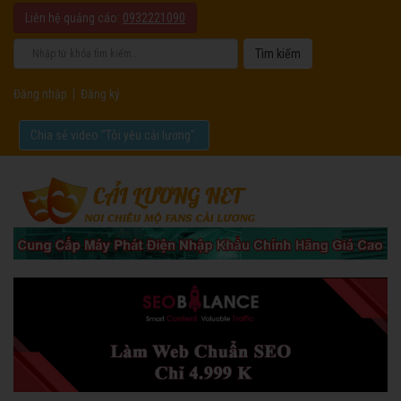
Liên hệ quảng cáo:
0932221090
Đăng nhập
|
Đăng ký
Chia sẻ video "Tôi yêu cải lương".