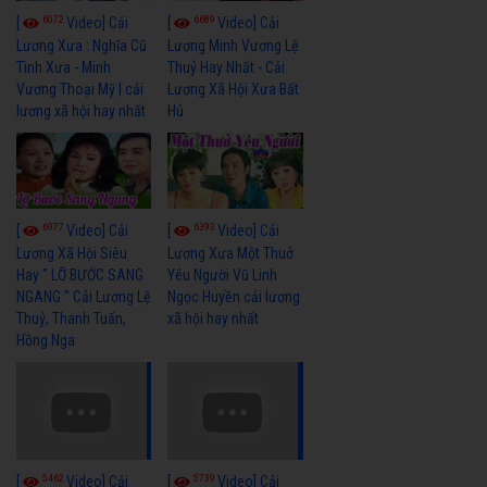
6072
6689
[
Video] Cải
[
Video] Cải
Lương Xưa : Nghĩa Cũ
Lương Minh Vương Lệ
Tình Xưa - Minh
Thuỷ Hay Nhất - Cải
Vương Thoại Mỹ | cải
Lương Xã Hội Xưa Bất
lương xã hội hay nhất
Hủ
6977
6393
[
Video] Cải
[
Video] Cải
Lương Xã Hội Siêu
Lương Xưa Một Thuở
Hay " LỠ BƯỚC SANG
Yêu Người Vũ Linh
NGANG " Cải Lương Lệ
Ngọc Huyền cải lương
Thuỷ, Thanh Tuấn,
xã hội hay nhất
Hồng Nga
5462
5739
[
Video] Cải
[
Video] Cải