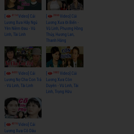
4114
3966
[
Video] Cải
[
Video] Cải
Lương Xưa Hãy Ngủ
Lương Xưa Đi Biển -
Yên Niềm Đau - Vũ
Vũ Linh, Phương Hồng
Linh, Tài Linh
Thủy, Hương Lan,
Thanh Hằng
4433
3602
[
Video] Cải
[
Video] Cải
Lương Nợ Cha Con Trả
Lương Xưa Còn
- Vũ Linh, Tài Linh
Duyên - Vũ Linh, Tài
Linh, Trọng Hữu
4016
[
Video] Cải
Lương Xưa Cô Dâu