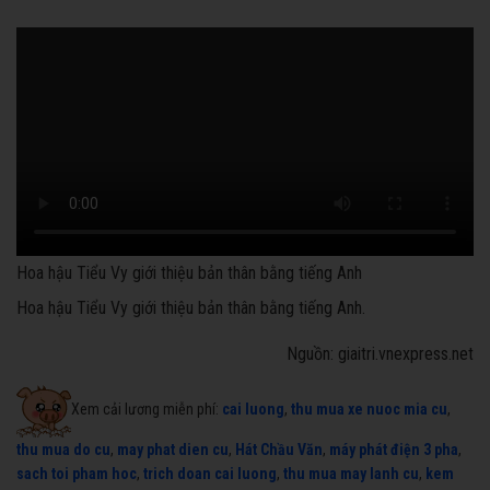
Hoa hậu Tiểu Vy giới thiệu bản thân bằng tiếng Anh
Hoa hậu Tiểu Vy giới thiệu bản thân bằng tiếng Anh.
Nguồn: giaitri.vnexpress.net
Xem cải lương miễn phí:
cai luong
,
thu mua xe nuoc mia cu
,
thu mua do cu
,
may phat dien cu
,
Hát Chầu Văn
,
máy phát điện 3 pha
,
sach toi pham hoc
,
trich doan cai luong
,
thu mua may lanh cu
,
kem