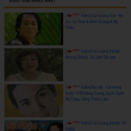
VIDEO XEM NHIỀU NHẤT
67092
[
Video] Cải Lương Xưa - Bơ
Vơ - Lệ Thủy & Minh Vương & Mỹ
Châu
50845
[
Video] Cải Lương Xã Hội -
Không Chồng - Vũ Linh Tài Linh
36024
[
Video] Bụi đời - Cải lương
trước 1975 Hùng Cường, Bạch Tuyết,
Mỹ Châu, Dũng Thanh Lâm
34586
[
Video] Cải Lương Xã Hội: SỐ
PHẬN