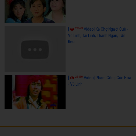
24593
[
Video] Kẻ Chợ Người Quê -
Vũ Linh, Tài Linh, Thanh Ngân, Tấn
Beo
23610
[
Video] Phạm Công Cúc Hoa
- Vũ Linh