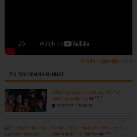
Xem thêm nhiều video khác
TIN TỨC XEM NHIỀU NHẤT
260 tuồng cải lương xưa trước 1975 hay
96210
nhất từ trước đến nay
17/07/2017 11:33:48 CH
Mr. Đàm, Hồ Ngọc Hà quyết add facebook
76308
nhau vì tin đồn đã nghỉ chơi