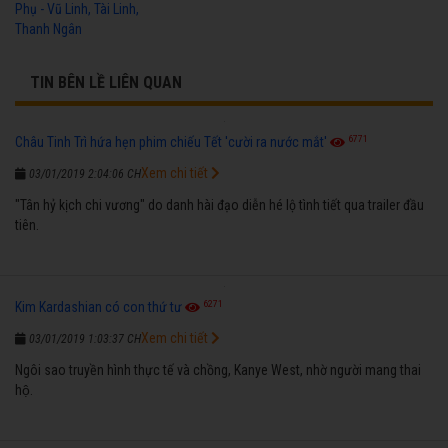
Phụ - Vũ Linh, Tài Linh,
Thanh Ngân
TIN BÊN LỀ LIÊN QUAN
6771
Châu Tinh Trì hứa hẹn phim chiếu Tết 'cười ra nước mắt'
Xem chi tiết
03/01/2019 2:04:06 CH
"Tân hỷ kịch chi vương" do danh hài đạo diễn hé lộ tình tiết qua trailer đầu
tiên.
6271
Kim Kardashian có con thứ tư
Xem chi tiết
03/01/2019 1:03:37 CH
Ngôi sao truyền hình thực tế và chồng, Kanye West, nhờ người mang thai
hộ.