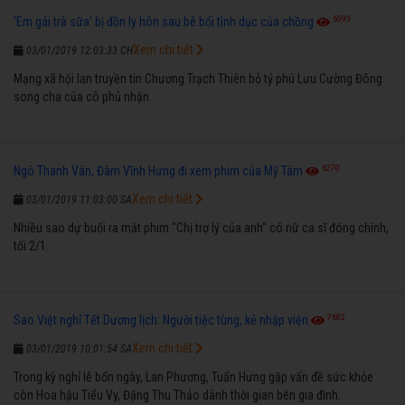
6593
'Em gái trà sữa' bị đồn ly hôn sau bê bối tình dục của chồng
Xem chi tiết
03/01/2019 12:03:33 CH
Mạng xã hội lan truyền tin Chương Trạch Thiên bỏ tỷ phú Lưu Cường Đông
song cha của cô phủ nhận.
6270
Ngô Thanh Vân, Đàm Vĩnh Hưng đi xem phim của Mỹ Tâm
Xem chi tiết
03/01/2019 11:03:00 SA
Nhiều sao dự buổi ra mắt phim "Chị trợ lý của anh" có nữ ca sĩ đóng chính,
tối 2/1.
7682
Sao Việt nghỉ Tết Dương lịch: Người tiệc tùng, kẻ nhập viện
Xem chi tiết
03/01/2019 10:01:54 SA
Trong kỳ nghỉ lễ bốn ngày, Lan Phương, Tuấn Hưng gặp vấn đề sức khỏe
còn Hoa hậu Tiểu Vy, Đặng Thu Thảo dành thời gian bên gia đình.