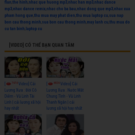
flan
,
the hinh
,
nhac que huong mp3
,
nhac han mp3
,
nhac dance
mp3
,
nhac dance remix
,
nhac cho ba bau
,
nhac dong que mp3
,
nhac xua
pham hong que
,
thu mua may phat dien
,
thu mua laptop cu
,
sua nap
bon cau thong minh
,
sua bon cau thong minh
,
may lanh cu
,
thu mua do
cu tan binh
,
laptop cu
[VIDEO] CÓ THỂ BẠN QUAN TÂM
7674
6926
[
Video] Cải
[
Video] Cải
Lương Xưa : Đời Cô
Lương Xưa : Nước Mắt
Diễm - Vũ Linh Tài
Chung Tình - Vũ Linh
Linh | cải lương xã hội
Thanh Ngân | cải
hay nhất
lương xã hội hay nhất