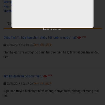
Lương Xưa Cô Dâu
Phụ - Vũ Linh, Tài Linh,
Thanh Ngân
TIN BÊN LỀ LIÊN QUAN
Powered by
netcore.vn
6765
Châu Tinh Trì hứa hẹn phim chiếu Tết 'cười ra nước mắt'
Xem chi tiết
03/01/2019 2:04:06 CH
"Tân hỷ kịch chi vương" do danh hài đạo diễn hé lộ tình tiết qua trailer đầu
tiên.
6266
Kim Kardashian có con thứ tư
Xem chi tiết
03/01/2019 1:03:37 CH
Ngôi sao truyền hình thực tế và chồng, Kanye West, nhờ người mang thai
hộ.