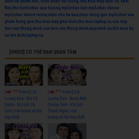
sach toi pham hoc
,
trich doan cai luong
,
thu mua may lanh cu
,
kem
flan
,
the hinh
,
nhac que huong mp3
,
nhac han mp3
,
nhac dance
mp3
,
nhac dance remix
,
nhac cho ba bau
,
nhac dong que mp3
,
nhac xua
pham hong que
,
thu mua may phat dien
,
thu mua laptop cu
,
sua nap
bon cau thong minh
,
sua bon cau thong minh
,
may lanh cu
,
thu mua do
cu tan binh
,
laptop cu
[VIDEO] CÓ THỂ BẠN QUAN TÂM
7665
6918
[
Video] Cải
[
Video] Cải
Lương Xưa : Đời Cô
Lương Xưa : Nước Mắt
Diễm - Vũ Linh Tài
Chung Tình - Vũ Linh
Linh | cải lương xã hội
Thanh Ngân | cải
hay nhất
lương xã hội hay nhất