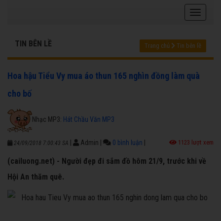
TIN BÊN LỀ
Trang chủ
Tin bên lề
Hoa hậu Tiểu Vy mua áo thun 165 nghìn đồng làm quà
cho bố
Nhạc MP3:
Hát Chầu Văn MP3
|
Admin
|
0 bình luận
|
1123 lượt xem
24/09/2018 7:00:43 SA
(cailuong.net) - Người đẹp đi sắm đồ hôm 21/9, trước khi về
Hội An thăm quê.