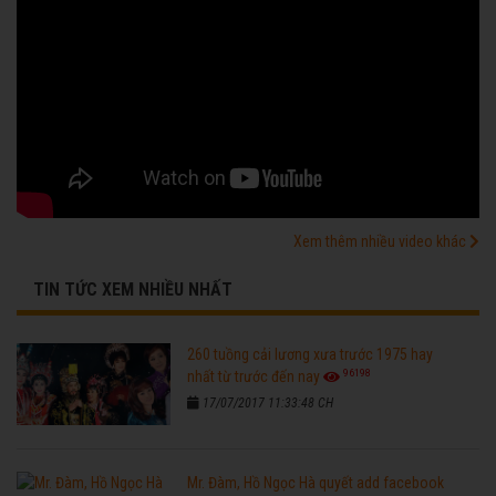
Xem thêm nhiều video khác
TIN TỨC XEM NHIỀU NHẤT
260 tuồng cải lương xưa trước 1975 hay
96198
nhất từ trước đến nay
17/07/2017 11:33:48 CH
Mr. Đàm, Hồ Ngọc Hà quyết add facebook