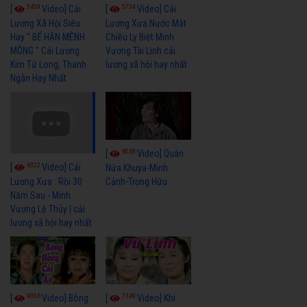
5459
5734
[
Video] Cải
[
Video] Cải
Lương Xã Hội Siêu
Lương Xưa Nước Mắt
Hay " BỂ HẬN MÊNH
Chiều Ly Biệt Minh
MÔNG " Cải Lương
Vương Tài Linh cải
Kim Tử Long, Thanh
lương xã hội hay nhất
Ngân Hay Nhất
6038
[
Video] Quán
6322
[
Video] Cải
Nửa Khuya-Minh
Cảnh-Trọng Hữu
Lương Xưa : Rồi 30
Năm Sau - Minh
Vương Lệ Thủy | cải
lương xã hội hay nhất
9056
7349
[
Video] Bông
[
Video] Khi