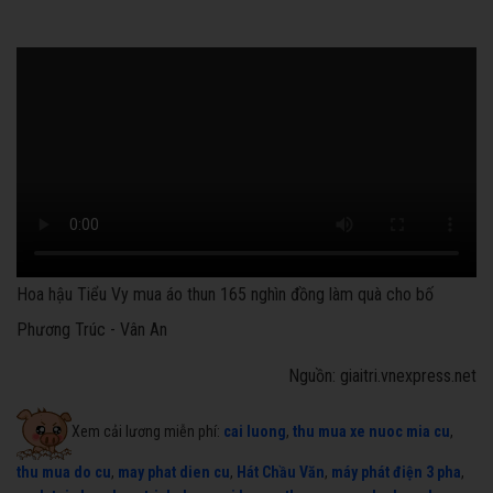
Hoa hậu Tiểu Vy mua áo thun 165 nghìn đồng làm quà cho bố
Phương Trúc - Vân An
Nguồn: giaitri.vnexpress.net
Xem cải lương miễn phí:
cai luong
,
thu mua xe nuoc mia cu
,
thu mua do cu
,
may phat dien cu
,
Hát Chầu Văn
,
máy phát điện 3 pha
,