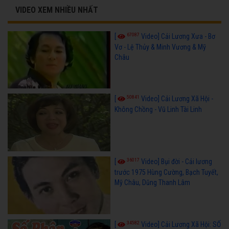
VIDEO XEM NHIỀU NHẤT
67087
[
Video] Cải Lương Xưa - Bơ
Vơ - Lệ Thủy & Minh Vương & Mỹ
Châu
50841
[
Video] Cải Lương Xã Hội -
Không Chồng - Vũ Linh Tài Linh
36017
[
Video] Bụi đời - Cải lương
trước 1975 Hùng Cường, Bạch Tuyết,
Mỹ Châu, Dũng Thanh Lâm
34582
[
Video] Cải Lương Xã Hội: SỐ