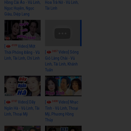
Hồng Cài Áo - Vũ Linh,
Hoa Trà Nở - Vũ Linh,
Ngọc Huyền, Ngọc
Tài Linh
Giàu, Diệp Lang
4109
[
Video] Một
3657
[
Video] Sóng
Thời Phóng Đãng - Vũ
Linh, Tài Linh, Chí Linh
Gió Làng Chài - Vũ
Linh, Tài Linh, Khánh
Tuấn
3767
3438
[
Video] Dãy
[
Video] Nhạc
Ngân Hà - Vũ Linh, Tài
Tình - Vũ Linh, Thoại
Linh, Thoại Mỹ
Mỹ, Phương Hồng
Thủy