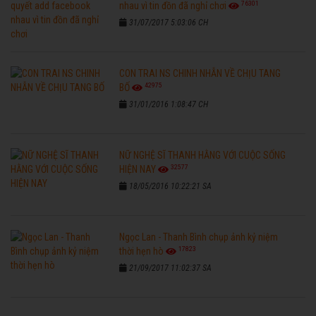
76301
nhau vì tin đồn đã nghỉ chơi
31/07/2017 5:03:06 CH
CON TRAI NS CHINH NHẪN VỀ CHỊU TANG
42975
BỐ
31/01/2016 1:08:47 CH
NỮ NGHỆ SĨ THANH HẰNG VỚI CUỘC SỐNG
32577
HIỆN NAY
18/05/2016 10:22:21 SA
Ngọc Lan - Thanh Bình chụp ảnh kỷ niệm
17823
thời hẹn hò
21/09/2017 11:02:37 SA