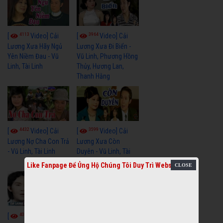
4113
3964
[
Video] Cải
[
Video] Cải
Lương Xưa Hãy Ngủ
Lương Xưa Đi Biển -
Yên Niềm Đau - Vũ
Vũ Linh, Phương Hồng
Linh, Tài Linh
Thủy, Hương Lan,
Thanh Hằng
4432
3599
[
Video] Cải
[
Video] Cải
Lương Nợ Cha Con Trả
Lương Xưa Còn
- Vũ Linh, Tài Linh
Duyên - Vũ Linh, Tài
Linh, Trọng Hữu
Like Fanpage Để Ủng Hộ Chúng Tôi Duy Trì Website
4015
[
Video] Cải