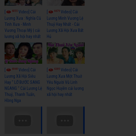
6055
6679
[
Video] Cải
[
Video] Cải
Lương Xưa : Nghĩa Cũ
Lương Minh Vương Lệ
Tình Xưa - Minh
Thuỷ Hay Nhất - Cải
Vương Thoại Mỹ | cải
Lương Xã Hội Xưa Bất
lương xã hội hay nhất
Hủ
6969
6389
[
Video] Cải
[
Video] Cải
Lương Xã Hội Siêu
Lương Xưa Một Thuở
Hay " LỠ BƯỚC SANG
Yêu Người Vũ Linh
NGANG " Cải Lương Lệ
Ngọc Huyền cải lương
Thuỷ, Thanh Tuấn,
xã hội hay nhất
Hồng Nga