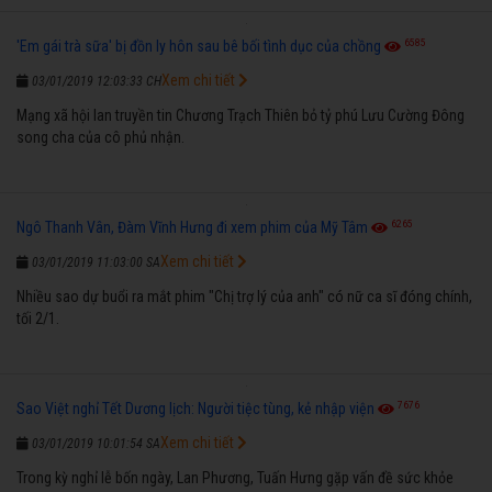
6585
'Em gái trà sữa' bị đồn ly hôn sau bê bối tình dục của chồng
Xem chi tiết
03/01/2019 12:03:33 CH
Mạng xã hội lan truyền tin Chương Trạch Thiên bỏ tỷ phú Lưu Cường Đông
song cha của cô phủ nhận.
6265
Ngô Thanh Vân, Đàm Vĩnh Hưng đi xem phim của Mỹ Tâm
Xem chi tiết
03/01/2019 11:03:00 SA
Nhiều sao dự buổi ra mắt phim "Chị trợ lý của anh" có nữ ca sĩ đóng chính,
tối 2/1.
7676
Sao Việt nghỉ Tết Dương lịch: Người tiệc tùng, kẻ nhập viện
Xem chi tiết
03/01/2019 10:01:54 SA
Trong kỳ nghỉ lễ bốn ngày, Lan Phương, Tuấn Hưng gặp vấn đề sức khỏe