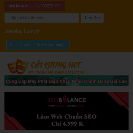
Liên hệ quảng cáo:
0932221090
Đăng nhập
|
Đăng ký
Chia sẻ video "Tôi yêu cải lương".