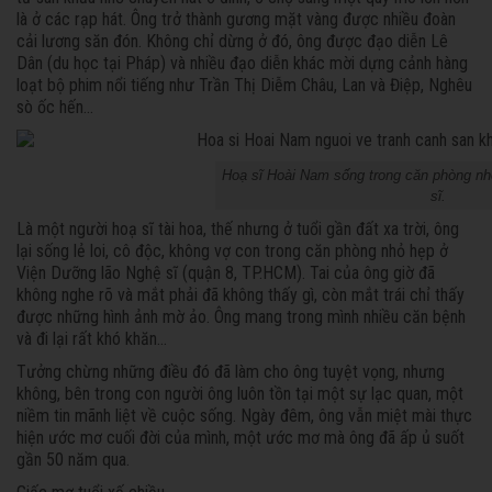
là ở các rạp hát. Ông trở thành gương mặt vàng được nhiều đoàn
cải lương săn đón. Không chỉ dừng ở đó, ông được đạo diễn Lê
Dân (du học tại Pháp) và nhiều đạo diễn khác mời dựng cảnh hàng
loạt bộ phim nổi tiếng như Trần Thị Diễm Châu, Lan và Điệp, Nghêu
sò ốc hến…
Hoạ sĩ Hoài Nam sống trong căn phòng nh
sĩ.
Là một người hoạ sĩ tài hoa, thế nhưng ở tuổi gần đất xa trời, ông
lại sống lẻ loi, cô độc, không vợ con trong căn phòng nhỏ hẹp ở
Viện Dưỡng lão Nghệ sĩ (quận 8, TP.HCM). Tai của ông giờ đã
không nghe rõ và mắt phải đã không thấy gì, còn mắt trái chỉ thấy
được những hình ảnh mờ ảo. Ông mang trong mình nhiều căn bệnh
và đi lại rất khó khăn...
Tưởng chừng những điều đó đã làm cho ông tuyệt vọng, nhưng
không, bên trong con người ông luôn tồn tại một sự lạc quan, một
niềm tin mãnh liệt về cuộc sống. Ngày đêm, ông vẫn miệt mài thực
hiện ước mơ cuối đời của mình, một ước mơ mà ông đã ấp ủ suốt
gần 50 năm qua.