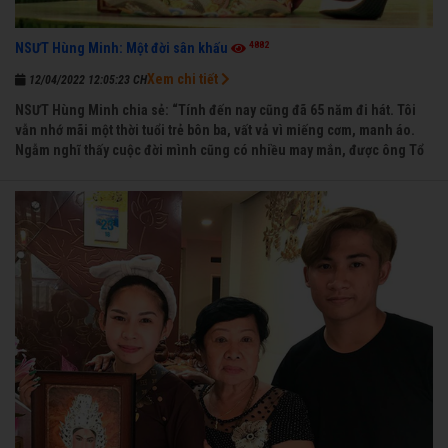
4882
NSƯT Hùng Minh: Một đời sân khấu
Xem chi tiết
12/04/2022 12:05:23 CH
NSƯT Hùng Minh chia sẻ: “Tính đến nay cũng đã 65 năm đi hát. Tôi
vẫn nhớ mãi một thời tuổi trẻ bôn ba, vất vả vì miếng cơm, manh áo.
Ngẫm nghĩ thấy cuộc đời mình cũng có nhiều may mắn, được ông Tổ
nghề thương, nên từ một cậu bé nghèo chẳng biết hát xướng là gì,
trong dòng đời xuôi ngược nhận được những cơ may để từng bước
thành danh với nghiệp ca diễn”.