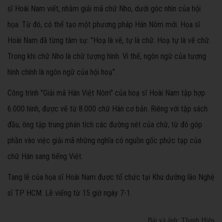
sĩ Hoài Nam viết, nhằm giải mã chữ Nho, dưới góc nhìn của hội
họa. Từ đó, có thể tạo một phương pháp Hán Nôm mới. Họa sĩ
Hoài Nam đã từng tâm sự: "Hoạ là vẽ, tự là chữ. Hoạ tự là vẽ chữ.
Trong khi chữ Nho là chữ tượng hình. Vì thế, ngôn ngữ của tượng
hình chính là ngôn ngữ của hội hoạ".
Công trình "Giải mã Hán Việt Nôm" của hoạ sĩ Hoài Nam tập hợp
6.000 hình, được vẽ từ 8.000 chữ Hán cơ bản. Riêng với tập sách
đầu, ông tập trung phân tích các đường nét của chữ, từ đó góp
phần vào việc giải mã những nghĩa có nguồn gốc phức tạp của
chữ Hán sang tiếng Việt.
Tang lễ của họa sĩ Hoài Nam được tổ chức tại Khu dưỡng lão Nghệ
sĩ TP HCM. Lễ viếng từ 15 giờ ngày 7-1.
Bài và ảnh: Thanh Hiệp