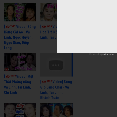
9059
7352
[
Video] Bông
[
Video] Khi
Hồng Cài Áo - Vũ
Hoa Trà Nở - Vũ
Linh, Ngọc Huyền,
Linh, Tài Linh
Ngọc Giàu, Diệp
Lang
Powered by
netcore.vn
4110
[
Video] Một
3659
[
Video] Sóng
Thời Phóng Đãng -
Vũ Linh, Tài Linh,
Gió Làng Chài - Vũ
Chí Linh
Linh, Tài Linh,
Khánh Tuấn