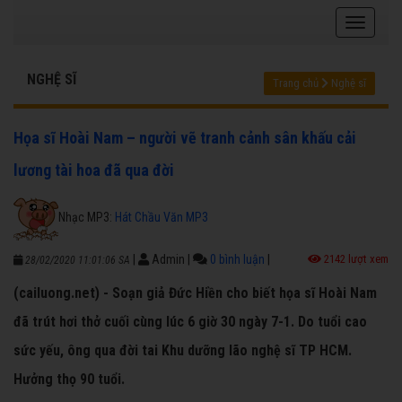
NGHỆ SĨ
Trang chủ
Nghệ sĩ
Họa sĩ Hoài Nam – người vẽ tranh cảnh sân khấu cải
lương tài hoa đã qua đời
Nhạc MP3:
Hát Chầu Văn MP3
|
Admin
|
0 bình luận
|
2142 lượt xem
28/02/2020 11:01:06 SA
(cailuong.net) - Soạn giả Đức Hiền cho biết họa sĩ Hoài Nam
đã trút hơi thở cuối cùng lúc 6 giờ 30 ngày 7-1. Do tuổi cao
sức yếu, ông qua đời tai Khu dưỡng lão nghệ sĩ TP HCM.
Hưởng thọ 90 tuổi.