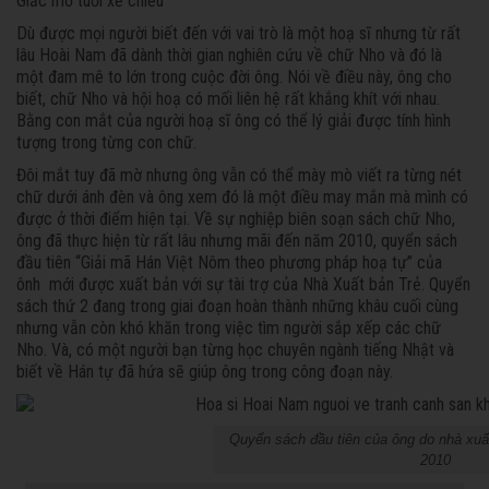
Giấc mơ tuổi xế chiều
Dù được mọi người biết đến với vai trò là một hoạ sĩ nhưng từ rất
lâu Hoài Nam đã dành thời gian nghiên cứu về chữ Nho và đó là
một đam mê to lớn trong cuộc đời ông. Nói về điều này, ông cho
biết, chữ Nho và hội hoạ có mối liên hệ rất khắng khít với nhau.
Bằng con mắt của người hoạ sĩ ông có thể lý giải được tính hình
tượng trong từng con chữ.
Đôi mắt tuy đã mờ nhưng ông vẫn có thể mày mò viết ra từng nét
chữ dưới ánh đèn và ông xem đó là một điều may mắn mà mình có
được ở thời điểm hiện tại. Về sự nghiệp biên soạn sách chữ Nho,
ông đã thực hiện từ rất lâu nhưng mãi đến năm 2010, quyển sách
đầu tiên “Giải mã Hán Việt Nôm theo phương pháp hoạ tự” của
ônh mới được xuất bản với sự tài trợ của Nhà Xuất bản Trẻ. Quyển
sách thứ 2 đang trong giai đoạn hoàn thành những khâu cuối cùng
nhưng vẫn còn khó khăn trong việc tìm người sắp xếp các chữ
Nho. Và, có một người bạn từng học chuyên ngành tiếng Nhật và
biết về Hán tự đã hứa sẽ giúp ông trong công đoạn này.
Quyển sách đầu tiên của ông do nhà xuấ
2010