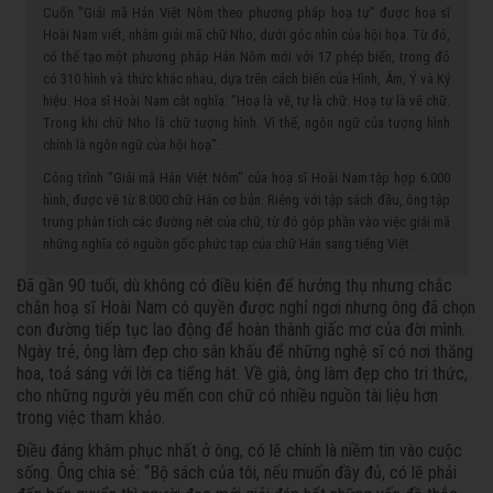
Cuốn "Giải mã Hán Việt Nôm theo phương pháp hoạ tự" được hoạ sĩ
Hoài Nam viết, nhằm giải mã chữ Nho, dưới góc nhìn của hội họa. Từ đó,
có thể tạo một phương pháp Hán Nôm mới với 17 phép biến, trong đó
có 310 hình và thức khác nhau, dựa trên cách biến của Hình, Âm, Ý và Ký
hiệu. Họa sĩ Hoài Nam cắt nghĩa: "Hoạ là vẽ, tự là chữ. Hoạ tự là vẽ chữ.
Trong khi chữ Nho là chữ tượng hình. Vì thế, ngôn ngữ của tượng hình
chính là ngôn ngữ của hội hoạ".
Công trình "Giải mã Hán Việt Nôm" của hoạ sĩ Hoài Nam tập hợp 6.000
hình, được vẽ từ 8.000 chữ Hán cơ bản. Riêng với tập sách đầu, ông tập
trung phân tích các đường nét của chữ, từ đó góp phần vào việc giải mã
những nghĩa có nguồn gốc phức tạp của chữ Hán sang tiếng Việt.
Đã gần 90 tuổi, dù không có điều kiện để hưởng thụ nhưng chắc
chắn hoạ sĩ Hoài Nam có quyền được nghỉ ngơi nhưng ông đã chọn
con đường tiếp tục lao động để hoàn thành giấc mơ của đời mình.
Ngày trẻ, ông làm đẹp cho sân khấu để những nghệ sĩ có nơi thăng
hoa, toả sáng với lời ca tiếng hát. Về già, ông làm đẹp cho tri thức,
cho những người yêu mến con chữ có nhiều nguồn tài liệu hơn
trong việc tham khảo.
Điều đáng khâm phục nhất ở ông, có lẽ chính là niềm tin vào cuộc
sống. Ông chia sẻ: “Bộ sách của tôi, nếu muốn đầy đủ, có lẽ phải