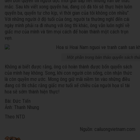
đến bốn quyển thì người đọc mới giải đáp hết những vấn đề thắc
mắc. Sau khi viết xong quyển hai, đang có đà tôi sẽ thực hiện luôn
quyển ba, quyển tư cho kịp, vì thời gian của tôi không còn nhiều”.
Với những người ở độ tuổi của ông, người ta thường nghĩ đến cái
ngày mình phải ra đi nhưng với ông thì khác, ông vẫn luôn nghĩ về
giấc mơ của mình và tìm mọi cách để hoàn thành một cách trọn
vẹn.
Một phần trong bản thảo quyển sách th
Không ai biết được rằng, ông có hoàn thành được bốn quyển sách
của mình hay không. Song, khi con người còn sống, còn nhận thức
là còn quyền mơ ước. Mong ông giữ mãi niềm tin vào những điều
đang có thì chắc rằng giấc mơ tuổi xế chiều của người họa sĩ tài
hoa sẽ sớm thành hiện thực!
Bài: Đức Tiến
Ảnh: Thanh Nhung
Theo NTD
Nguồn: cailuongvietnam.com