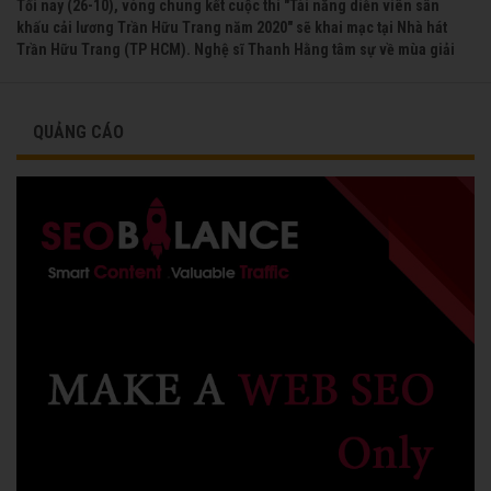
Tối nay (26-10), vòng chung kết cuộc thi "Tài năng diễn viên sân
khấu cải lương Trần Hữu Trang năm 2020" sẽ khai mạc tại Nhà hát
Trần Hữu Trang (TP HCM). Nghệ sĩ Thanh Hằng tâm sự về mùa giải
đầu tiên mà chị được vinh danh cùng các đồng nghiệp năm 1991.
QUẢNG CÁO