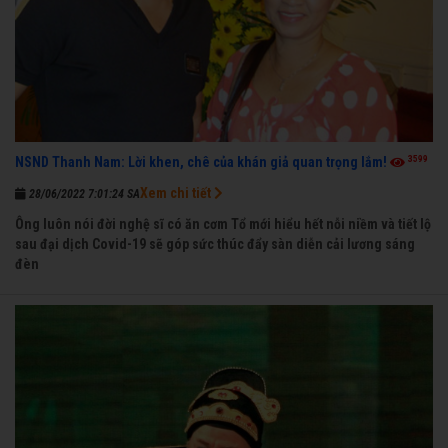
3599
NSND Thanh Nam: Lời khen, chê của khán giả quan trọng lắm!
Xem chi tiết
28/06/2022 7:01:24 SA
Ông luôn nói đời nghệ sĩ có ăn cơm Tổ mới hiểu hết nỗi niềm và tiết lộ
sau đại dịch Covid-19 sẽ góp sức thúc đẩy sàn diễn cải lương sáng
đèn