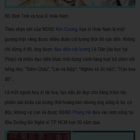
NS Bình Tinh và họa sĩ Hoài Nam
Theo nhận xét của NSND
Kim Cương
, họa sĩ Hoài Nam là một
gương mặt vàng được nhiều đoàn cải lương thời đó săn đón. Không
chỉ dừng ở đó, ông được
đạo diễn cải lương
Lê Dân (du học tại
Pháp) và nhiều đạo diễn khác mời dựng cảnh hàng loạt bộ phim nổi
tiếng như: "Diễm Châu", "Lan và Điệp", "Nghêu sò ốc hến", "Trận hoa
đồ"…
Là một người hoạ sĩ tài hoa, tạo dấu ấn đẹp cho hàng trăm tác
phẩm sân khấu cải lương thời hoàng kim nhưng ông sống lẻ loi, cô
độc, không vợ con và được NSND
Phùng Há
đưa vào sinh sống tại
Khu Dưỡng lão Nghệ sĩ TP HCM hơn 30 năm qua.