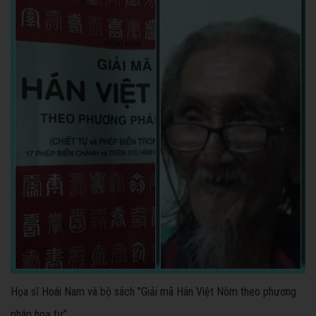
Họa sĩ Hoài Nam và bộ sách "Giải mã Hán Việt Nôm theo phương
pháp hoạ tự"