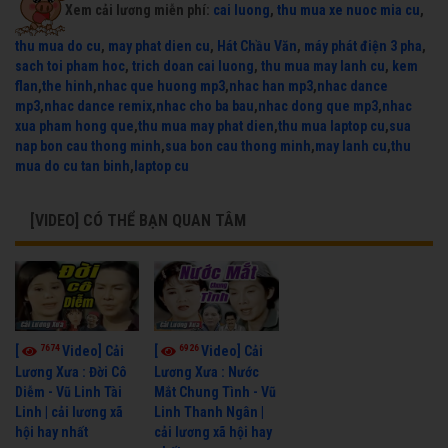
Xem cải lương miễn phí:
cai luong
,
thu mua xe nuoc mia cu
,
thu mua do cu
,
may phat dien cu
,
Hát Chầu Văn
,
máy phát điện 3 pha
,
sach toi pham hoc
,
trich doan cai luong
,
thu mua may lanh cu
,
kem
flan
,
the hinh
,
nhac que huong mp3
,
nhac han mp3
,
nhac dance
mp3
,
nhac dance remix
,
nhac cho ba bau
,
nhac dong que mp3
,
nhac
xua pham hong que
,
thu mua may phat dien
,
thu mua laptop cu
,
sua
nap bon cau thong minh
,
sua bon cau thong minh
,
may lanh cu
,
thu
mua do cu tan binh
,
laptop cu
[VIDEO] CÓ THỂ BẠN QUAN TÂM
7674
6926
[
Video] Cải
[
Video] Cải
Lương Xưa : Đời Cô
Lương Xưa : Nước
Diễm - Vũ Linh Tài
Mắt Chung Tình - Vũ
Linh | cải lương xã
Linh Thanh Ngân |
hội hay nhất
cải lương xã hội hay