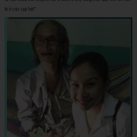
là ở các rạp hát".