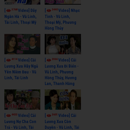
3768
3440
[
Video] Dãy
[
Video] Nhạc
Ngân Hà - Vũ Linh,
Tình - Vũ Linh,
Tài Linh, Thoại Mỹ
Thoại Mỹ, Phương
Hồng Thủy
4114
3966
[
Video] Cải
[
Video] Cải
Lương Xưa Hãy Ngủ
Lương Xưa Đi Biển -
Yên Niềm Đau - Vũ
Vũ Linh, Phương
Linh, Tài Linh
Hồng Thủy, Hương
Lan, Thanh Hằng
4433
3601
[
Video] Cải
[
Video] Cải
Lương Nợ Cha Con
Lương Xưa Còn
Trả - Vũ Linh, Tài
Duyên - Vũ Linh, Tài