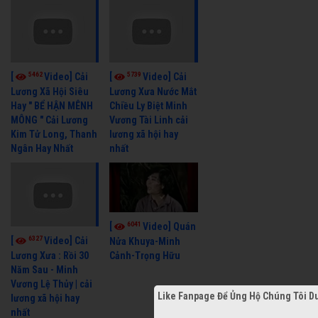
5462
5739
[
Video] Cải
[
Video] Cải
Lương Xã Hội Siêu
Lương Xưa Nước Mắt
Hay " BỂ HẬN MÊNH
Chiều Ly Biệt Minh
MÔNG " Cải Lương
Vương Tài Linh cải
Kim Tử Long, Thanh
lương xã hội hay
Ngân Hay Nhất
nhất
6041
[
Video] Quán
6327
[
Video] Cải
Nửa Khuya-Minh
Cảnh-Trọng Hữu
Lương Xưa : Rồi 30
Năm Sau - Minh
Vương Lệ Thủy | cải
Like Fanpage Để Ủng Hộ Chúng Tôi Du
lương xã hội hay
nhất