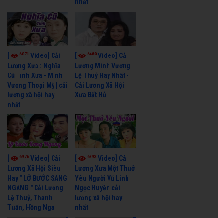
nhất
6071
6688
[
Video] Cải
[
Video] Cải
Lương Xưa : Nghĩa
Lương Minh Vương
Cũ Tình Xưa - Minh
Lệ Thuỷ Hay Nhất -
Vương Thoại Mỹ | cải
Cải Lương Xã Hội
lương xã hội hay
Xưa Bất Hủ
nhất
6976
6393
[
Video] Cải
[
Video] Cải
Lương Xã Hội Siêu
Lương Xưa Một Thuở
Hay " LỠ BƯỚC SANG
Yêu Người Vũ Linh
NGANG " Cải Lương
Ngọc Huyền cải
Lệ Thuỷ, Thanh
lương xã hội hay
Tuấn, Hồng Nga
nhất