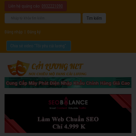
Liên hệ quảng cáo:
0932221090
Đăng nhập
|
Đăng ký
Chia sẻ video "Tôi yêu cải lương".