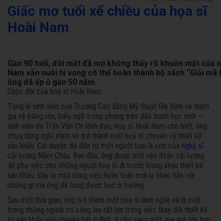
Giấc mơ tuổi xế chiều của họa sĩ
Hoài Nam
Gần 90 tuổi, đôi mắt đã mờ không thấy rõ khuôn mặt của ng
Nam vẫn nuôi hi vọng có thể hoàn thành bộ sách “Giải mã
ông đã ấp ủ gần 50 năm.
Cuộc đời của hoạ sĩ Hoài Nam
Từng là sinh viên của Trường Cao đẳng Mỹ thuật Gia Định và tham
gia vẽ băng rôn, biểu ngữ trong phong trào đấu tranh học sinh –
sinh viên do Trần Văn Ơn lãnh đạo, hoạ sĩ Hoài Nam cho biết, ông
chưa từng nghĩ mình sẽ trở thành một hoạ sĩ chuyên về thiết kế
sân khấu. Cái duyên đó đến từ một người bạn là con của
nghệ sĩ
cải lương Năm Châu. Ban đầu, ông được mời vào đoàn cải lương
để phụ việc cho những người hoạ sĩ đi trước trong khâu thiết kế
sân khấu. Đây là một công việc hoàn toàn mới lạ khác hẳn với
những gì mà ông đã từng được học ở trường.
Sau một thời gian, ông trở thành một hoạ sĩ lành nghề và là một
trong những người có công lao rất lớn trong việc thay đổi thiết kế
từ sân khấu nhỏ chuyên hát ở đình, ở chợ sang một quy mô lớn hơn