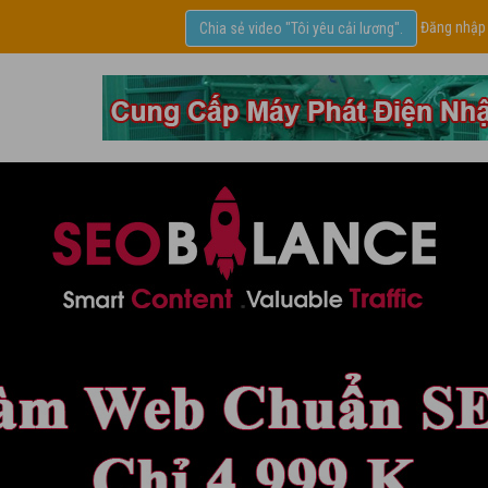
Đăng nhập
Chia sẻ video "Tôi yêu cải lương".