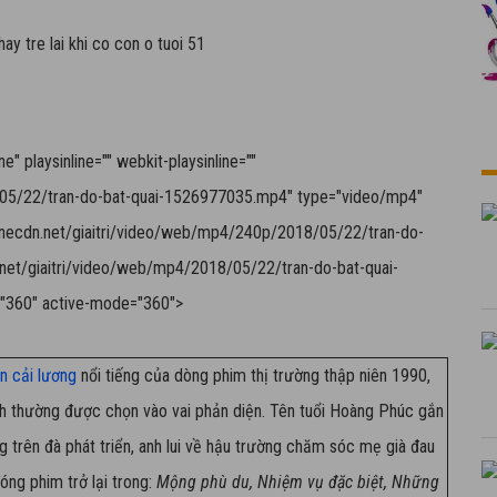
 playsinline="" webkit-playsinline=""
8/05/22/tran-do-bat-quai-1526977035.mp4" type="video/mp4"
v.vnecdn.net/giaitri/video/web/mp4/240p/2018/05/22/tran-do-
net/giaitri/video/web/mp4/2018/05/22/tran-do-bat-quai-
"360" active-mode="360">
ên cải lương
nổi tiếng của dòng phim thị trường thập niên 1990,
nh thường được chọn vào vai phản diện. Tên tuổi Hoàng Phúc gắn
ng trên đà phát triển, anh lui về hậu trường chăm sóc mẹ già đau
ng phim trở lại trong:
Mộng phù du, Nhiệm vụ đặc biệt, Những