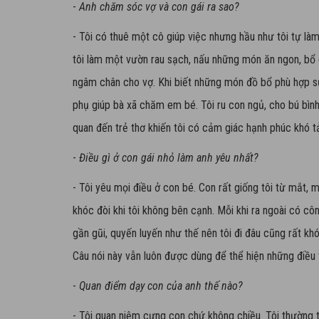
-
Anh chăm sóc vợ và con gái ra sao?
- Tôi có thuê một cô giúp việc nhưng hầu như tôi tự l
tôi làm một vườn rau sạch, nấu những món ăn ngon, bổ
ngâm chân cho vợ. Khi biết những món đồ bổ phù hợp s
phụ giúp bà xã chăm em bé. Tôi ru con ngủ, cho bú bình,
quan đến trẻ thơ khiến tôi có cảm giác hạnh phúc khó t
-
Điều gì ở con gái nhỏ làm anh yêu nhất?
- Tôi yêu mọi điều ở con bé. Con rất giống tôi từ mắt, mi
khóc đòi khi tôi không bên cạnh. Mỗi khi ra ngoài có cô
gần gũi, quyến luyến như thế nên tôi đi đâu cũng rất khó
Câu nói này vẫn luôn được dùng để thể hiện những điều 
-
Quan điểm dạy con của anh thế nào?
- Tôi quan niệm cưng con chứ không chiều. Tôi thường th