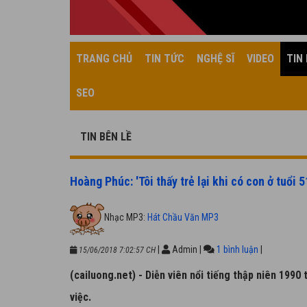
TRANG CHỦ
TIN TỨC
NGHỆ SĨ
VIDEO
TIN 
SEO
TIN BÊN LỀ
Hoàng Phúc: 'Tôi thấy trẻ lại khi có con ở tuổi 5
Nhạc MP3:
Hát Chầu Văn MP3
|
Admin
|
1 bình luận
|
15/06/2018 7:02:57 CH
(cailuong.net) - Diễn viên nổi tiếng thập niên 1990
việc.