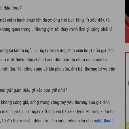
ái đầu lòng?
một niềm hạnh phúc lớn được ông trời ban tặng. Trước đây, tôi
 không quan trọng... Nhưng giờ, tôi thấy mình làm gì cũng phải vì
ong lại lăn ra ngủ. Từ ngày bé ra đời, nhịp sinh hoạt của gia đình
 thêm một thiên thần nhỏ. Tháng đầu tiên tôi chưa quen nên bị
h một lần. Tôi cũng vụng về khi pha sữa, ẵm bé, thường bị vợ cằn
 anh gửi gắm điều gì vào con gái nhỏ?
, không sóng gió, sống trong vòng tay yêu thương của gia đình.
n mãn hiện tại. Từ ngày kết hôn với bà xã - Uyên Phương - đời tôi
 từ đó thêm nhiều động lực làm việc, cống hiến cho
nghệ thuật