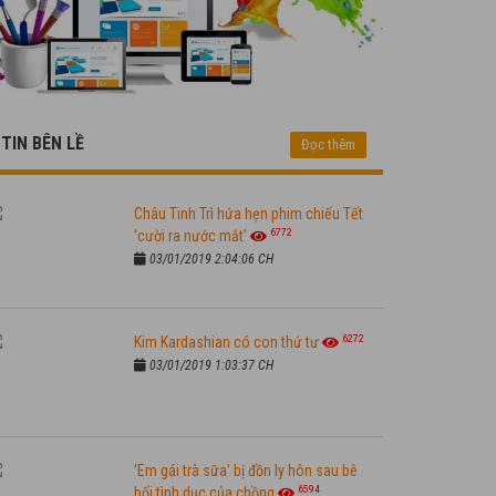
TIN BÊN LỀ
Đọc thêm
Châu Tinh Trì hứa hẹn phim chiếu Tết
6772
'cười ra nước mắt'
03/01/2019 2:04:06 CH
6272
Kim Kardashian có con thứ tư
03/01/2019 1:03:37 CH
'Em gái trà sữa' bị đồn ly hôn sau bê
6594
bối tình dục của chồng