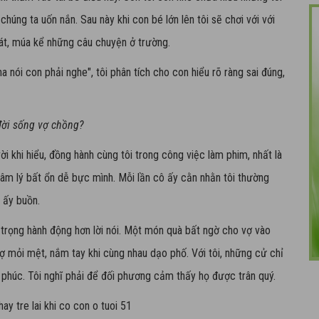
húng ta uốn nắn. Sau này khi con bé lớn lên tôi sẽ chơi với với
át, múa kể những câu chuyện ở trường.
a nói con phải nghe", tôi phân tích cho con hiểu rõ ràng sai đúng,
đời sống vợ chồng?
 vời khi hiểu, đồng hành cùng tôi trong công việc làm phim, nhất là
 tâm lý bất ổn dễ bực mình. Mỗi lần cô ấy cằn nhằn tôi thường
 ấy buồn.
 trọng hành động hơn lời nói. Một món quà bất ngờ cho vợ vào
vợ mỏi mệt, nắm tay khi cùng nhau dạo phố. Với tôi, những cử chỉ
 phúc. Tôi nghĩ phải để đối phương cảm thấy họ được trân quý.