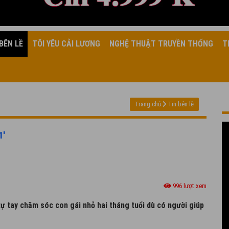
BÊN LỀ
TÔI YÊU CẢI LƯƠNG
NGHỆ THUẬT TRUYỀN THỐNG
T
Trang chủ
Tin bên lề
1'
996 lượt xem
 tự tay chăm sóc con gái nhỏ hai tháng tuổi dù có người giúp