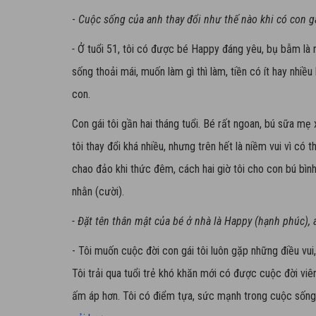
-
Cuộc sống của anh thay đổi như thế nào khi có con g
-
Ở tuổi 51, tôi có được bé Happy đáng yêu, bụ bẫm là 
sống thoải mái, muốn làm gì thì làm, tiền có ít hay nhiều
con.
Con gái tôi gần hai tháng tuổi. Bé rất ngoan, bú sữa mẹ x
tôi thay đổi khá nhiều, nhưng trên hết là niềm vui vì có
chao đảo khi thức đêm, cách hai giờ tôi cho con bú bìn
nhằn (cười).
- Đặt tên thân mật của bé ở nhà là Happy (hạnh phúc),
- Tôi muốn cuộc đời con gái tôi luôn gặp những điều vui
Tôi trải qua tuổi trẻ khó khăn mới có được cuộc đời viê
ấm áp hơn. Tôi có điểm tựa, sức mạnh trong cuộc sống,