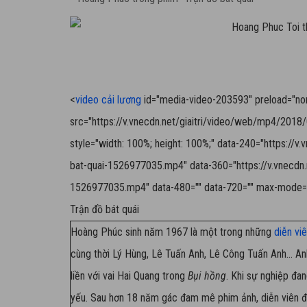
<
video cải lương
id="media-video-203593" preload="none"
src="https://v.vnecdn.net/giaitri/video/web/mp4/201
style="width: 100%; height: 100%;" data-240="https://
bat-quai-1526977035.mp4" data-360="https://v.vnecdn.
1526977035.mp4" data-480="" data-720="" max-mode=
Trận đồ bát quái
Hoàng Phúc sinh năm 1967 là một trong những
diễn vi
cùng thời Lý Hùng, Lê Tuấn Anh, Lê Công Tuấn Anh... A
liền với vai Hai Quang trong
Bụi hồng
. Khi sự nghiệp đa
yếu. Sau hơn 18 năm gác đam mê phim ảnh, diễn viên đó