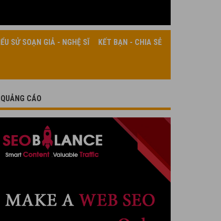
IỂU SỬ SOẠN GIẢ - NGHỆ SĨ
KẾT BẠN - CHIA SẺ
QUẢNG CÁO