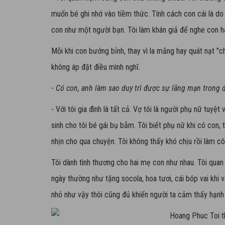
muốn bé ghi nhớ vào tiềm thức. Tính cách con cái là do c
con như một người bạn. Tôi làm khán giả để nghe con h
Mỗi khi con bướng bỉnh, thay vì la mắng hay quát nạt "ch
không áp đặt điều mình nghĩ.
-
Có con, anh làm sao duy trì được sự lãng mạn trong 
- Với tôi gia đình là tất cả. Vợ tôi là người phụ nữ tuyệt
sinh cho tôi bé gái bụ bẫm. Tôi biết phụ nữ khi có con,
nhịn cho qua chuyện. Tôi không thấy khó chịu rồi làm cô
Tôi dành tình thương cho hai mẹ con như nhau. Tôi quan
ngày thường như tặng socola, hoa tươi, cái bóp vai khi 
nhỏ như vậy thôi cũng đủ khiến người ta cảm thấy hạnh