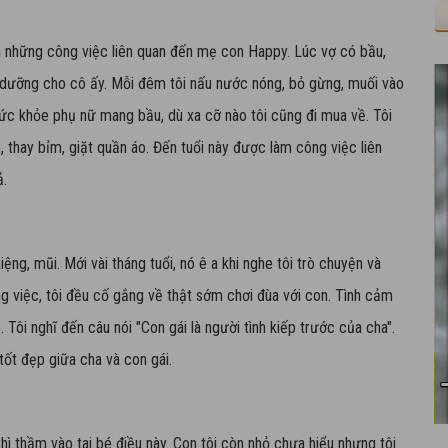
àm những công việc liên quan đến mẹ con Happy. Lúc vợ có bầu,
 dưỡng cho cô ấy. Mỗi đêm tôi nấu nước nóng, bỏ gừng, muối vào
ức khỏe phụ nữ mang bầu, dù xa cỡ nào tôi cũng đi mua về. Tôi
 thay bỉm, giặt quần áo. Đến tuổi này được làm công việc liên
ả.
ệng, mũi. Mới vài tháng tuổi, nó ê a khi nghe tôi trò chuyện và
ng việc, tôi đều cố gắng về thật sớm chơi đùa với con. Tình cảm
. Tôi nghĩ đến câu nói "Con gái là người tình kiếp trước của cha".
tốt đẹp giữa cha và con gái.
ì thầm vào tai bé điều này. Con tôi còn nhỏ chưa hiểu nhưng tôi