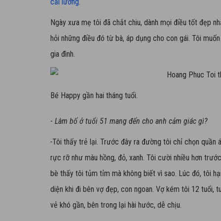
cải lương
.
Ngày xưa mẹ tôi đã chắt chiu, dành mọi điều tốt đẹp nhấ
hỏi những điều đó từ bà, áp dụng cho con gái. Tôi muốn
gia đình.
Bé Happy gần hai tháng tuổi.
-
Làm bố ở tuổi 51 mang đến cho anh cảm giác gì?
-
Tôi thấy trẻ lại. Trước đây ra đường tôi chỉ chọn quần
rực rỡ như màu hồng, đỏ, xanh. Tôi cười nhiều hơn trướ
bè thấy tôi tủm tỉm mà không biết vì sao. Lúc đó, tôi hạ
diện khi đi bên vợ đẹp, con ngoan. Vợ kém tôi 12 tuổi, t
vẻ khó gần, bên trong lại hài hước, dễ chịu.