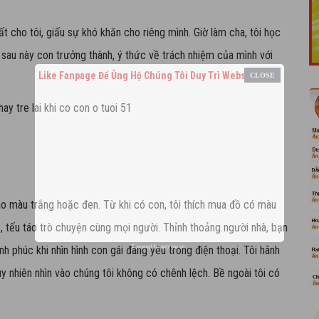
t cho tôi, giấu sự khó khăn cho riêng mình. Giờ làm cha, tôi học
 sau này con trưởng thành, ý thức về trách nhiệm của mình với
Like Fanpage Để Ủng Hộ Chúng Tôi Duy Trì Website
 áo màu trắng hoặc đen. Từ khi có con, tôi thích mua đồ có màu
c, tếu táo trò chuyện cùng mọi người. Thỉnh thoảng người nhà, bạn
Powered by
netcore.vn
nh phúc khi nhìn hình con gái đáng yêu trong điện thoại. Tôi hãnh
uy nhiên nhìn vào chúng tôi không có chênh lệch. Bề ngoài tôi có