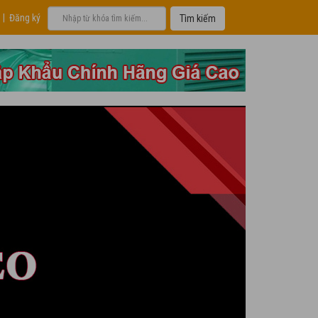
|
Đăng ký