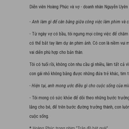
Diễn viên Hoàng Phúc và vợ - doanh nhân Nguyễn Uyên
-
Anh làm gì để cân bằng giữa công việc làm phim và 
- Từ ngày vợ có bầu, tôi ngưng mọi công việc để chăm 
có thể bắt tay làm dự án phim ảnh. Có con là niềm vui 
vai diễn phù hợp cho bản thân.
Tôi có tuổi rồi, không còn nhu cầu gì nhiều, làm tất cả 
con gái nhỏ không bằng được những đứa trẻ khác, tim tôi
- Hiện tại, anh mong ước điều gì cho cuộc sống của m
- Tôi mong có sức khỏe để dõi theo những bước trưởng
lắng cho bé, để trên bước đường trưởng thành, con luô
cuộc sống.
*
Hoàng Phúc trong phim "Trận đồ bát quái"