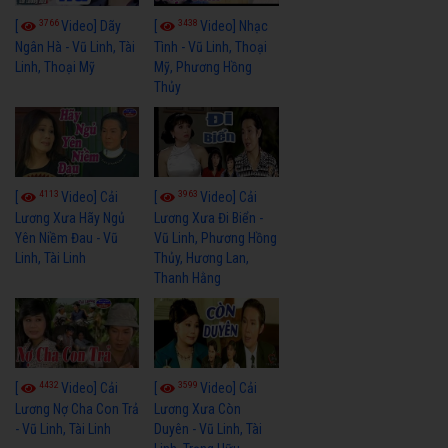
3766
3438
[
Video] Dãy
[
Video] Nhạc
Ngân Hà - Vũ Linh, Tài
Tình - Vũ Linh, Thoại
Linh, Thoại Mỹ
Mỹ, Phương Hồng
Thủy
4113
3963
[
Video] Cải
[
Video] Cải
Lương Xưa Hãy Ngủ
Lương Xưa Đi Biển -
Yên Niềm Đau - Vũ
Vũ Linh, Phương Hồng
Linh, Tài Linh
Thủy, Hương Lan,
Thanh Hằng
4432
3599
[
Video] Cải
[
Video] Cải
Lương Nợ Cha Con Trả
Lương Xưa Còn
- Vũ Linh, Tài Linh
Duyên - Vũ Linh, Tài