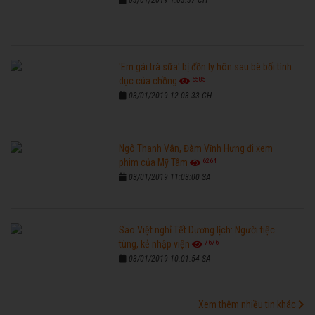
03/01/2019 1:03:37 CH
'Em gái trà sữa' bị đồn ly hôn sau bê bối tình
6585
dục của chồng
03/01/2019 12:03:33 CH
Ngô Thanh Vân, Đàm Vĩnh Hưng đi xem
6264
phim của Mỹ Tâm
03/01/2019 11:03:00 SA
Sao Việt nghỉ Tết Dương lịch: Người tiệc
7676
tùng, kẻ nhập viện
03/01/2019 10:01:54 SA
Xem thêm nhiều tin khác