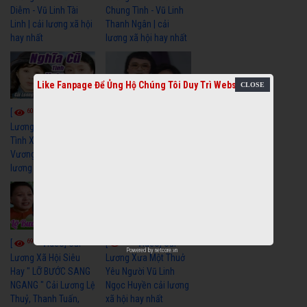
Diễm - Vũ Linh Tài
Chung Tình - Vũ Linh
Linh | cải lương xã hội
Thanh Ngân | cải
hay nhất
lương xã hội hay nhất
Like Fanpage Để Ủng Hộ Chúng Tôi Duy Trì Website
6054
6677
[
Video] Cải
[
Video] Cải
Lương Xưa : Nghĩa Cũ
Lương Minh Vương Lệ
Tình Xưa - Minh
Thuỷ Hay Nhất - Cải
Vương Thoại Mỹ | cải
Lương Xã Hội Xưa Bất
lương xã hội hay nhất
Hủ
6969
6388
[
Video] Cải
[
Video] Cải
Powered by
netcore.vn
Lương Xã Hội Siêu
Lương Xưa Một Thuở
Hay " LỠ BƯỚC SANG
Yêu Người Vũ Linh
NGANG " Cải Lương Lệ
Ngọc Huyền cải lương
Thuỷ, Thanh Tuấn,
xã hội hay nhất