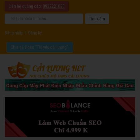
Liên hệ quảng cáo:
0932221090
Đăng nhập
|
Đăng ký
Chia sẻ video "Tôi yêu cải lương".