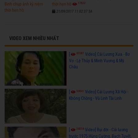
17822
thời hẹn hò
21/09/2017 11:02:37 SA
VIDEO XEM NHIỀU NHẤT
67087
[
Video] Cải Lương Xưa - Bơ
Vơ - Lệ Thủy & Minh Vương & Mỹ
Châu
50841
[
Video] Cải Lương Xã Hội -
Không Chồng - Vũ Linh Tài Linh
36016
[
Video] Bụi đời - Cải lương
trước 1975 Hùng Cường, Bạch Tuyết,