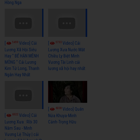
Hồng Nga
5459
5733
[
Video] Cải
[
Video] Cải
Lương Xã Hội Siêu
Lương Xưa Nước Mắt
Hay " BỂ HẬN MÊNH
Chiều Ly Biệt Minh
MÔNG " Cải Lương
Vương Tài Linh cải
Kim Tử Long, Thanh
lương xã hội hay nhất
Ngân Hay Nhất
6038
[
Video] Quán
6322
[
Video] Cải
Nửa Khuya-Minh
Cảnh-Trọng Hữu
Lương Xưa : Rồi 30
Năm Sau - Minh
Vương Lệ Thủy | cải