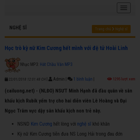
NGHỆ SĨ
Trang chủ
Nghệ sĩ
Học trò kỳ nữ Kim Cương hết mình với đệ tử Hoài Linh
Nhạc MP3:
Hát Chầu Văn MP3
|
Admin
|
1 bình luận
|
1295 lượt xem
22/01/2018 12:01:48 CH
(cailuong.net) - (NLĐO) NSƯT Minh Hạnh đã đầu quân về sân
khấu kịch Rubik yểm trợ cho hai diễn viên Lê Hoàng và Đại
Ngọc Trâm vực dậy sân khấu kịch non trẻ này.
NSND
Kim Cương
hết lòng với
nghệ sĩ
khó khăn
Kỳ nữ Kim Cương tiễn đưa NS Long Hải trong đau đớn