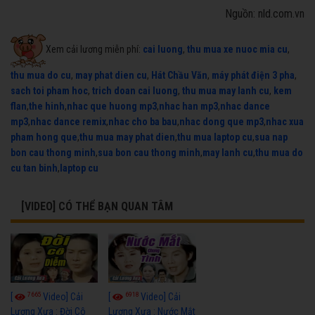
Nguồn: nld.com.vn
Xem cải lương miễn phí:
cai luong
,
thu mua xe nuoc mia cu
,
thu mua do cu
,
may phat dien cu
,
Hát Chầu Văn
,
máy phát điện 3 pha
,
sach toi pham hoc
,
trich doan cai luong
,
thu mua may lanh cu
,
kem
flan
,
the hinh
,
nhac que huong mp3
,
nhac han mp3
,
nhac dance
mp3
,
nhac dance remix
,
nhac cho ba bau
,
nhac dong que mp3
,
nhac xua
pham hong que
,
thu mua may phat dien
,
thu mua laptop cu
,
sua nap
bon cau thong minh
,
sua bon cau thong minh
,
may lanh cu
,
thu mua do
cu tan binh
,
laptop cu
[VIDEO] CÓ THỂ BẠN QUAN TÂM
7665
6918
[
Video] Cải
[
Video] Cải
Lương Xưa : Đời Cô
Lương Xưa : Nước Mắt