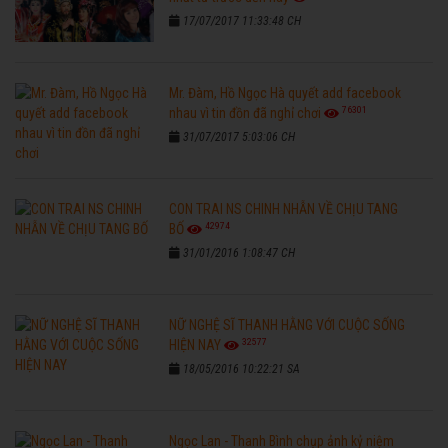
17/07/2017 11:33:48 CH
Mr. Đàm, Hồ Ngọc Hà quyết add facebook
76301
nhau vì tin đồn đã nghỉ chơi
31/07/2017 5:03:06 CH
CON TRAI NS CHINH NHẪN VỀ CHỊU TANG
42974
BỐ
31/01/2016 1:08:47 CH
NỮ NGHỆ SĨ THANH HẰNG VỚI CUỘC SỐNG
32577
HIỆN NAY
18/05/2016 10:22:21 SA
Ngọc Lan - Thanh Bình chụp ảnh kỷ niệm