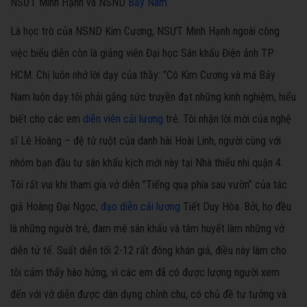
NSƯT Minh Hạnh và NSND
Bảy Nam
Là học trò của NSND Kim Cương, NSƯT Minh Hạnh ngoài công
việc biểu diễn còn là giảng viên Đại học Sân khấu Điện ảnh TP
HCM. Chị luôn nhớ lời dạy của thầy: "Cô Kim Cương và má Bảy
Nam luôn dạy tôi phải gắng sức truyền đạt những kinh nghiệm, hiểu
biết cho các em
diễn viên cải lương
trẻ. Tôi nhận lời mời của nghệ
sĩ Lê Hoàng – đệ tử ruột của danh hài Hoài Linh, người cùng với
nhóm bạn đầu tư sân khấu kịch mới này tại Nhà thiếu nhi quận 4.
Tôi rất vui khi tham gia vở diễn "Tiếng quạ phía sau vườn" của tác
giả Hoàng Đại Ngọc,
đạo diễn cải lương
Tiết Duy Hòa. Bởi, họ đều
là những người trẻ, đam mê sân khấu và tâm huyết làm những vở
diễn tử tế. Suất diễn tối 2-12 rất đông khán giả, điều này làm cho
tôi cảm thấy hào hứng, vì các em đã có được lượng người xem
đến với vở diễn được dàn dựng chỉnh chu, có chủ đề tư tưởng và