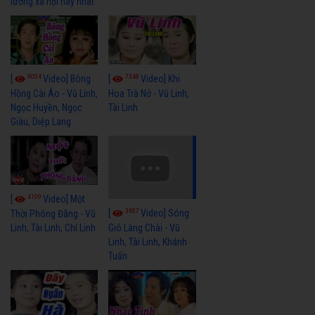
lương xã hội hay nhất
9054
7348
[
Video] Bông
[
Video] Khi
Hồng Cài Áo - Vũ Linh,
Hoa Trà Nở - Vũ Linh,
Ngọc Huyền, Ngọc
Tài Linh
Giàu, Diệp Lang
4109
[
Video] Một
3657
[
Video] Sóng
Thời Phóng Đãng - Vũ
Linh, Tài Linh, Chí Linh
Gió Làng Chài - Vũ
Linh, Tài Linh, Khánh
Tuấn