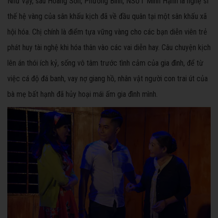
Như vậy, sau Hoàng Sơn, Phương Bình, NSƯT Minh Hạnh là nghệ sĩ
thế hệ vàng của sân khấu kịch đã về đầu quân tại một sân khấu xã
hội hóa. Chị chính là điểm tựa vững vàng cho các bạn diễn viên trẻ
phát huy tài nghệ khi hóa thân vào các vai diễn hay. Câu chuyện kịch
lên án thói ích kỷ, sống vô tâm trước tình cảm của gia đình, để từ
việc cá độ đá banh, vay nợ giang hồ, nhân vật người con trai út của
bà mẹ bất hạnh đã hủy hoại mái ấm gia đình mình.