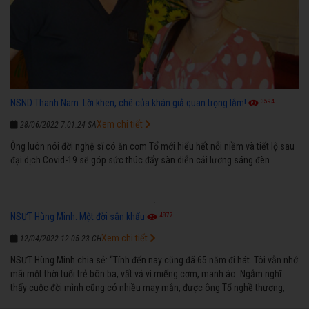
3594
NSND Thanh Nam: Lời khen, chê của khán giả quan trọng lắm!
Xem chi tiết
28/06/2022 7:01:24 SA
Ông luôn nói đời nghệ sĩ có ăn cơm Tổ mới hiểu hết nỗi niềm và tiết lộ sau
đại dịch Covid-19 sẽ góp sức thúc đẩy sàn diễn cải lương sáng đèn
4877
NSƯT Hùng Minh: Một đời sân khấu
Xem chi tiết
12/04/2022 12:05:23 CH
NSƯT Hùng Minh chia sẻ: “Tính đến nay cũng đã 65 năm đi hát. Tôi vẫn nhớ
mãi một thời tuổi trẻ bôn ba, vất vả vì miếng cơm, manh áo. Ngẫm nghĩ
thấy cuộc đời mình cũng có nhiều may mắn, được ông Tổ nghề thương,
nên từ một cậu bé nghèo chẳng biết hát xướng là gì, trong dòng đời xuôi