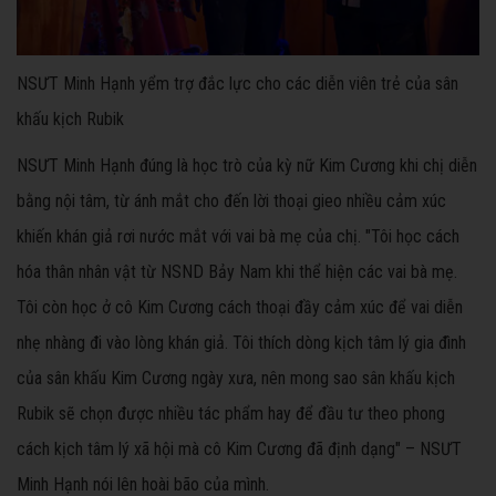
NSƯT Minh Hạnh yểm trợ đắc lực cho các diễn viên trẻ của sân
khấu kịch Rubik
NSƯT Minh Hạnh đúng là học trò của kỳ nữ Kim Cương khi chị diễn
bằng nội tâm, từ ánh mắt cho đến lời thoại gieo nhiều cảm xúc
khiến khán giả rơi nước mắt với vai bà mẹ của chị. "Tôi học cách
hóa thân nhân vật từ NSND Bảy Nam khi thể hiện các vai bà mẹ.
Tôi còn học ở cô Kim Cương cách thoại đầy cảm xúc để vai diễn
nhẹ nhàng đi vào lòng khán giả. Tôi thích dòng kịch tâm lý gia đình
của sân khấu Kim Cương ngày xưa, nên mong sao sân khấu kịch
Rubik sẽ chọn được nhiều tác phẩm hay để đầu tư theo phong
cách kịch tâm lý xã hội mà cô Kim Cương đã định dạng" – NSƯT
Minh Hạnh nói lên hoài bão của mình.